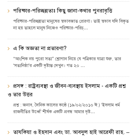
পরিষ্কার-পরিচ্ছন্নতাঃ কিছু জানা-কথার পুনরাবৃত্তি
পরিষ্কার-পরিচ্ছন্নতা মানুষের স্বভাবজাত প্রেরণা। তাই স্বভাব যদি বিকৃত
না হয় তাহলে মানুষ নিজেও পরিষ্কার-পরিচ্…
এ কি অজ্ঞতা না প্রতারণা?
‘‘আংশিক নয় পুরো সত্য’’ শ্লোগান নিয়ে যে পত্রিকার যাত্রা শুরু, তার
‘সত্যনিষ্ঠা’র একটি দৃষ্টান্ত দেখুন। গত ২০ …
প্রসঙ্গ : রাষ্ট্রব্যবস্থা ও জীবন-ব্যবস্থায় ইসলাম - একটি প্রশ্ন
ও তার উত্তর
প্রশ্ন : জনাব, দৈনিক কালের কণ্ঠে (১৯/০২/২০১০ ঈ.) ‘ইসলাম ধর্ম
রাজনীতির উর্ধ্বে’ শীর্ষক একটি প্রবন্ধ আমার দৃষ্ট…
তাযকিয়া ও ইহসান এবং ডা. আবদুল হাই আরেফী রাহ. –