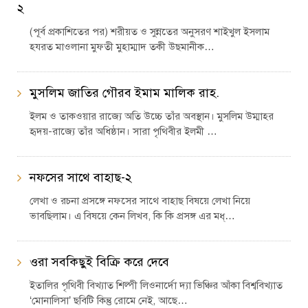
২
(পূর্ব প্রকাশিতের পর) শরীয়ত ও সুন্নতের অনুসরণ শাইখুল ইসলাম
হযরত মাওলানা মুফতী মুহাম্মাদ তকী উছমানীক…
মুসলিম জাতির গৌরব ইমাম মালিক রাহ.
ইলম ও তাকওয়ার রাজ্যে অতি উচ্চে তাঁর অবস্থান। মুসলিম উম্মাহর
হৃদয়-রাজ্যে তাঁর অধিষ্ঠান। সারা পৃথিবীর ইলমী …
নফসের সাথে বাহাছ-২
লেখা ও রচনা প্রসঙ্গে নফসের সাথে বাহাছ বিষয়ে লেখা নিয়ে
ভাবছিলাম। এ বিষয়ে কেন লিখব, কি কি প্রসঙ্গ এর মধ্…
ওরা সবকিছুই বিক্রি করে দেবে
ইতালির পৃথিবী বিখ্যাত শিল্পী লিওনার্দো দ্যা ভিঞ্চির আঁকা বিশ্ববিখ্যাত
‘মোনালিসা’ ছবিটি কিন্তু রোমে নেই, আছে…