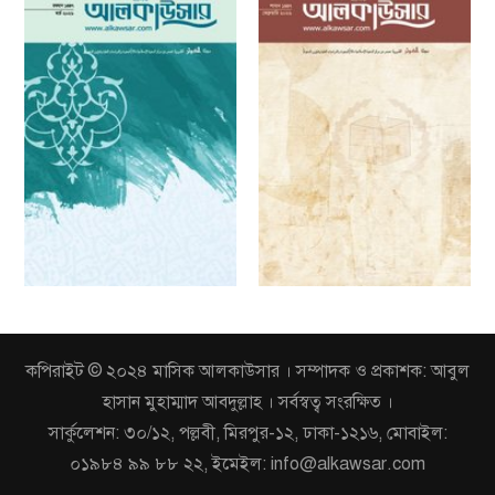
কপিরাইট © ২০২৪ মাসিক আলকাউসার । সম্পাদক ও প্রকাশক: আবুল
হাসান মুহাম্মাদ আবদুল্লাহ । সর্বস্বত্ব সংরক্ষিত ।
সার্কুলেশন: ৩০/১২, পল্লবী, মিরপুর-১২, ঢাকা-১২১৬, মোবাইল:
০১৯৮৪ ৯৯ ৮৮ ২২, ইমেইল: info@alkawsar.com