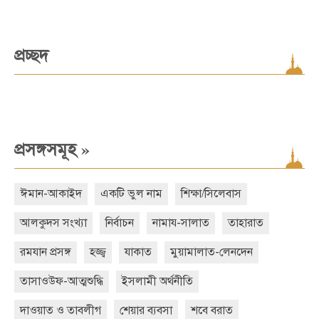
প্রচ্ছদ
»
প্রসঙ্গসমূহ
ঈমান-আকাইদ
একটি ভুল নাম
শিক্ষা/সিলেবাস
আলকুদস সংখ্যা
নির্বাচন
নামায-সালাত
তাহারাত
রমযান প্রসঙ্গ
হজ্জ্ব
যাকাত
মুয়ামালাত-লেনদেন
তাসাওউফ-আত্মশুদ্ধি
ইসলামী অর্থনীতি
দাওয়াত ও তাবলীগ
শেয়ার ব্যবসা
শবে বরাত