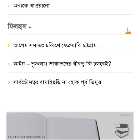
অন্যকে খাওয়ানো
»
ফিলহাল
আলেম সমাজঃ চব্বিশে ফেব্রুয়ারি চট্টগ্রাম ...
আইন – শৃঙ্খলাঃ ডাকাতদের বীরত্ব কি চলবেই?
সার্বভৌমত্বঃ বাঘাইছড়ি না হোক পূর্ব তিমুর