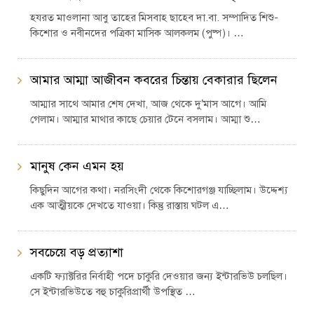
হযরত মাওলানা আবু তাহের মিসবাহ ছাহেব দা.বা. সম্পাদিত শিশু-
কিশোর ও নবীনদের পত্রিকা মাসিক আলকলম (পুষ্প)। …
আমার আম্মা আজীবন কবরের চিন্তায় বেকারার ছিলেন
আম্মার সাথে আমার শেষ দেখা, আজ থেকে দু’মাস আগে। আমি
গেলাম। আম্মার মাথার কাছে চেয়ার টেনে বসলাম। আম্মা শু…
মানুষ কেন এমন হয়
কিছুদিন আগের কথা। নরসিংদী থেকে কিশোরগঞ্জ যাচ্ছিলাম। উদ্দেশ্য
এক আত্মীয়কে দেখতে যাওয়া। কিন্তু রাস্তায় ঘটল এ…
সবচেয়ে বড় প্রত্যাশা
একটি ফ্যাক্টরির নির্বাহী পদে চাকুরি দেওয়ার জন্য ইন্টারভিউ চলছিল।
সে ইন্টারভিউতে বহু চাকুরিপ্রার্থী উপস্থিত …