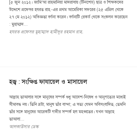
[৫ জুন ২০১২। জামি‘আ রাহমানিয়া মাদরাসায় (টিনশেড) ছাত্র ও শিক্ষকদের
উদ্দেশে প্রফেসর হযরত রাহ.-এর প্রথম আমেরিকা সফরের (২৫ এপ্রিল থেকে
২৭ মে ২০১২) অভিজ্ঞতা বর্ণনা করেন। বর্ণনাটি রেকর্ড থেকে সংকলন করেছেন
: মুহাম্মাদ…
হযরত প্রফেসর মুহাম্মাদ হামীদুর রহমান রাহ.
হজ্ব : সংক্ষিপ্ত ফাযায়েল ও মাসায়েল
আল্লাহ তাআলার সঙ্গে মানুষের সম্পর্ক শুধু আদেশ-নিষেধ ও আনুগত্যের মধ্যেই
সীমাবদ্ধ নয়। তিনি স্রষ্টা, মানুষ তাঁর বান্দা; এ সত্য যেমন অবিসংবাদিত, তেমনি
তাঁর সঙ্গে মানুষের আরেকটি গভীর সম্পর্ক হল মহব্বতের। যখন আল্লাহ
তাআলা…
আলকাউসার ডেস্ক