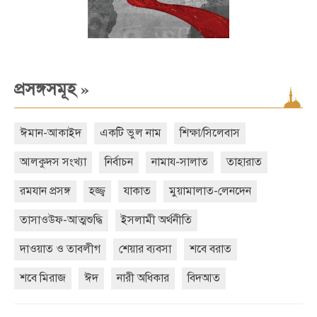
»
প্রসঙ্গসমূহ
ঈমান-আকাইদ
একটি ভুল নাম
শিক্ষা/সিলেবাস
আলকুদস সংখ্যা
নির্বাচন
নামায-সালাত
তাহারাত
রমযান প্রসঙ্গ
হজ্জ্ব
যাকাত
মুয়ামালাত-লেনদেন
তাসাওউফ-আত্মশুদ্ধি
ইসলামী অর্থনীতি
দাওয়াত ও তাবলীগ
শেয়ার ব্যবসা
শবে বরাত
শবে মিরাজ
ঈদ
নারী অধিকার
বিদআত