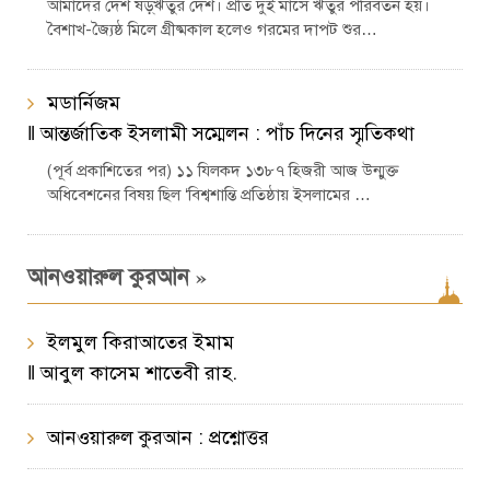
আমাদের দেশ ষড়্ঋতুর দেশ। প্রতি দুই মাসে ঋতুর পরিবর্তন হয়।
বৈশাখ-জ্যৈষ্ঠ মিলে গ্রীষ্মকাল হলেও গরমের দাপট শুর…
মডার্নিজম
‖ আন্তর্জাতিক ইসলামী সম্মেলন : পাঁচ দিনের স্মৃতিকথা
(পূর্ব প্রকাশিতের পর) ১১ যিলকদ ১৩৮৭ হিজরী আজ উন্মুক্ত
অধিবেশনের বিষয় ছিল ‘বিশ্বশান্তি প্রতিষ্ঠায় ইসলামের …
»
আনওয়ারুল কুরআন
ইলমুল কিরাআতের ইমাম
‖ আবুল কাসেম শাতেবী রাহ.
আনওয়ারুল কুরআন : প্রশ্নোত্তর