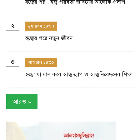
হজ্বের পর : হজ্ব-পরবর্তী জীবনের আলোক-প্রদীপ
২
মুহাররম ১৪৩৭
হজ্বের পরে নতুন জীবন
৩
শাওয়াল ১৪৩০
হজ্জ্ব: যা দান করে আত্মত্যাগ ও আত্মনিবেদনের শিক্ষা
»
আরও