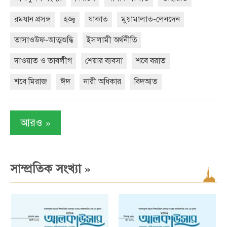
রমযান প্রসঙ্গ
হজ্জ্ব
যাকাত
মুয়ামালাত-লেনদেন
তাসাওউফ-আত্মশুদ্ধি
ইসলামী অর্থনীতি
দাওয়াত ও তাবলীগ
শেয়ার ব্যবসা
শবে বরাত
শবে মিরাজ
ঈদ
নারী অধিকার
বিদআত
»
আরও
»
সাম্প্রতিক সংখ্যা