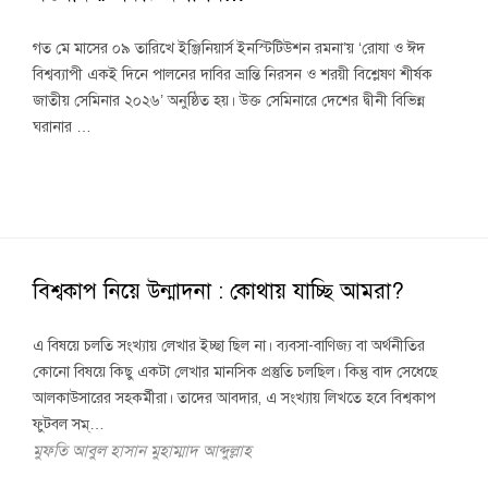
গত মে মাসের ০৯ তারিখে ইঞ্জিনিয়ার্স ইনস্টিটিউশন রমনা’য় ‘রোযা ও ঈদ
বিশ্বব্যাপী একই দিনে পালনের দাবির ভ্রান্তি নিরসন ও শরয়ী বিশ্লেষণ শীর্ষক
জাতীয় সেমিনার ২০২৬’ অনুষ্ঠিত হয়। উক্ত সেমিনারে দেশের দ্বীনী বিভিন্ন
ঘরানার …
বিশ্বকাপ নিয়ে উন্মাদনা : কোথায় যাচ্ছি আমরা?
এ বিষয়ে চলতি সংখ্যায় লেখার ইচ্ছা ছিল না। ব্যবসা-বাণিজ্য বা অর্থনীতির
কোনো বিষয়ে কিছু একটা লেখার মানসিক প্রস্তুতি চলছিল। কিন্তু বাদ সেধেছে
আলকাউসারের সহকর্মীরা। তাদের আবদার, এ সংখ্যায় লিখতে হবে বিশ্বকাপ
ফুটবল সম্…
মুফতি আবুল হাসান মুহাম্মাদ আব্দুল্লাহ