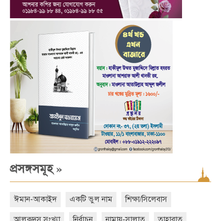
»
প্রসঙ্গসমূহ
ঈমান-আকাইদ
একটি ভুল নাম
শিক্ষা/সিলেবাস
আলকুদস সংখ্যা
নির্বাচন
নামায-সালাত
তাহারাত