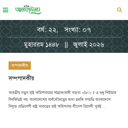
বর্ষ: ২২, সংখ্যা: ০৭
মুহাররম ১৪৪৮ || জুলাই ২০২৬
সম্পাদকীয়
সম্পপাদকীয়
ভারতীয় নতুন হাই কমিশনারের সাম্রাজ্যবাদী বক্তব্য <br/> ‖ এ শুধু শিষ্টাচার
বিবর্জিতই নয়, বাংলাদেশের সার্বভৌমত্বের জন্য হুমকি সম্প্রতি বাংলাদেশে
নিযুক্ত প্রতিবেশী রাষ্ট্র ভারতের হাই কমিশনার দীনেশ ত্রিবেদী খুবই…