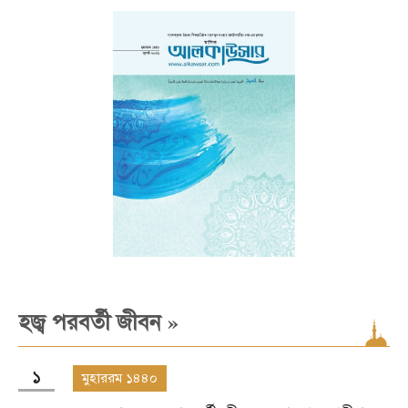
»
হজ্ব পরবর্তী জীবন
১
মুহাররম ১৪৪০