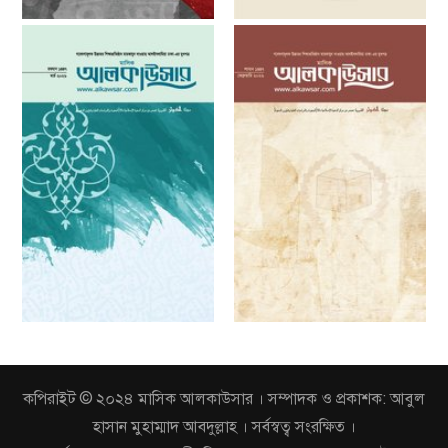
কপিরাইট © ২০২৪ মাসিক আলকাউসার । সম্পাদক ও প্রকাশক: আবুল
হাসান মুহাম্মাদ আবদুল্লাহ । সর্বস্বত্ব সংরক্ষিত ।