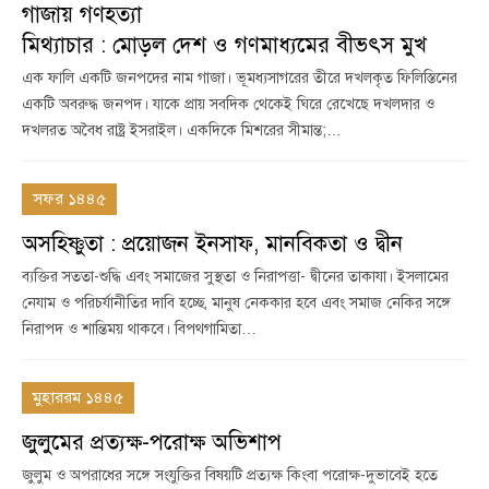
গাজায় গণহত্যা
মিথ্যাচার : মোড়ল দেশ ও গণমাধ্যমের বীভৎস মুখ
এক ফালি একটি জনপদের নাম গাজা। ভূমধ্যসাগরের তীরে দখলকৃত ফিলিস্তিনের
একটি অবরুদ্ধ জনপদ। যাকে প্রায় সবদিক থেকেই ঘিরে রেখেছে দখলদার ও
দখলরত অবৈধ রাষ্ট্র ইসরাইল। একদিকে মিশরের সীমান্ত;…
সফর ১৪৪৫
অসহিষ্ণুতা : প্রয়োজন ইনসাফ, মানবিকতা ও দ্বীন
ব্যক্তির সততা-শুদ্ধি এবং সমাজের সুস্থতা ও নিরাপত্তা- দ্বীনের তাকাযা। ইসলামের
নেযাম ও পরিচর্যানীতির দাবি হচ্ছে, মানুষ নেককার হবে এবং সমাজ নেকির সঙ্গে
নিরাপদ ও শান্তিময় থাকবে। বিপথগামিতা…
মুহাররম ১৪৪৫
জুলুমের প্রত্যক্ষ-পরোক্ষ অভিশাপ
জুলুম ও অপরাধের সঙ্গে সংযুক্তির বিষয়টি প্রত্যক্ষ কিংবা পরোক্ষ-দুভাবেই হতে