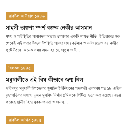
রবিউল আউয়াল ১৪৪৬
সাহসী তারুণ্য স্পর্শ করুক নেকীর আসমান
সময় ও পরিস্থিতির পালাবদল আল্লাহ তাআলার একটি শাশ্বত নীতি। ইতিহাসের শুরু
থেকেই এই ধারার উজ্জ্বল উপস্থিতি পাওয়া যায়। বর্তমান ও ভবিষ্যতেও এর নজীর
ফুটে উঠবে। অনেক সময় এমন হয় যে, জুলুম ও উ…
যিলকদ ১৪৪৫
মধুখালীতে এই বিষ কীভাবে জন্ম নিল
ফরিদপুর মধুখালী উপজেলার ডুমাইন ইউনিয়নের পঞ্চপল্লী এলাকায় গত ১৮ এপ্রিল
বৃহস্পতিবার সন্ধ্যায় দুজন মুসলিম নির্মাণ শ্রমিককে পিটিয়ে হত্যা করা হয়েছে। হত্যা
করেছে স্থানীয় হিন্দু যুবক-জনতা ও জনপ্…
রবিউল আখির ১৪৪৫