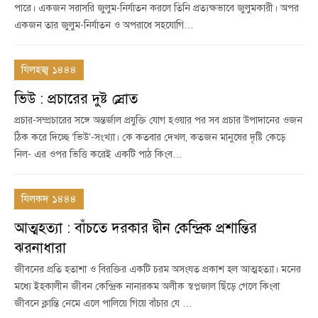
পারে। একজন সরাসরি জুলুম-নির্যাতন করলে তিনি প্রত্যক্ষভাবে জুলুমকারী। অপর
একজন তার জুলুম-নির্যাতন ও অপরাধে সহযোগি…
যিলহজ্ব ১৪৪৪
ভিউ : প্রচারের দুষ্ট স্রোত
প্রচার-সম্প্রচারের সঙ্গে অন্তর্জাল প্রযুক্তি যোগ হওয়ার পর সব প্রচার উপাদানের ওজন
ঠিক করে দিচ্ছে ‘ভিউ’-সংখ্যা। কে কতবার দেখল, কতজন মানুষের দৃষ্টি কেড়ে
নিল- এর ওপর ভিত্তি করেই একটি পাঠ কিংব…
যিলকদ ১৪৪৪
আত্মহত্যা : বাঁচতে দরকার দ্বীন কেন্দ্রিক প্রশান্তির
ঝরনাধারা
জীবনের প্রতি হতাশা ও বিরক্তির একটি চরম অসংযত প্রকাশ হল আত্মহত্যা। মনের
মধ্যে ইহকালীন জীবন কেন্দ্রিক নানারকম অলীক স্বপ্নজাল ছিঁড়ে গেলে কিংবা
জীবনে ক্লান্তি নেমে এলে পালিয়ে গিয়ে বাঁচার যে …