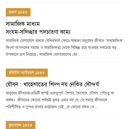
রজব ১৪৪৪
সামাজিক মাধ্যম
সংযম-সদিচ্ছার পদচারণা কাম্য
সামাজিক যোগাযোগ মাধ্যম বেশিরভাগ ক্ষেত্রে সাধারণ মানুষের জীবনে ‘অসামাজিক’
কিংবা আপনদের সমাজ ও সামাজিকতা থেকে বিচ্ছিন্ন হয়ে যাওয়ার সবচেয়ে বড়
উপাদানে রূপ নিয়েছে। সামাজিক যোগাযোগের মো…
রবিউল আউয়াল ১৪৪৪
যৌবন : খাহেশাতের শিল্প নয় নেকির সৌন্দর্য
মানুষের জীবনের প্রতিটি ধাপই গুরুত্বপূর্ণ। শৈশব, কৈশোর, যৌবন, পৌঢ়ত্ব বা
বার্ধক্য- জীবনের কোনো পর্যায়ই মূলত এমন নয় যে, সে সময়ে জীবনকে
পরিশীলিত ও সুন্দর রাখার প্রয়োজন নেই; যে কোনো রকম খে…
মুহাররম ১৪৪৪