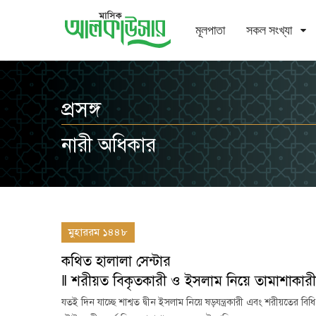
মূলপাতা
সকল সংখ্যা
প্রসঙ্গ
নারী অধিকার
মুহাররম ১৪৪৮
কথিত হালালা সেন্টার
‖ শরীয়ত বিকৃতকারী ও ইসলাম নিয়ে তামাশাকারীদ
যতই দিন যাচ্ছে শাশ্বত দ্বীন ইসলাম নিয়ে ষড়যন্ত্রকারী এবং শরীয়তের বি