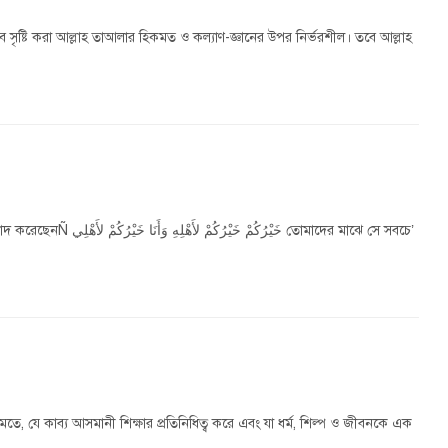
ে সৃষ্টি করা আল্লাহ তাআলার হিকমত ও কল্যাণ-জ্ঞানের উপর নির্ভরশীল। তবে আল্লাহ
خَيْر তোমাদের মাঝে সে সবচে’
মতে, যে কাব্য আসমানী শিক্ষার প্রতিনিধিত্ব করে এবং যা ধর্ম, শিল্প ও জীবনকে এক