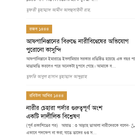
মুফতী মুহাম্মাদ আমীন আলহুসাইনী রাহ.
রজব ১৪৪৪
আফগানিস্তানের বিরুদ্ধে নারীবিদ্বেষের অভিযোগ
পুরোনো কাসুন্দি
আফগানিস্তানে ইমারাতে ইসলামিয়ার সরকার প্রতিষ্ঠিত হয়েছে এক বছর পার 
মাতামাতি করলেও পরে অনেকটা চুপসে গেছে। আমাকে ব…
মুফতি আবুল হাসান মুহাম্মাদ আব্দুল্লাহ
রবিউল আখির ১৪৪৪
নারীর চেহারা পর্দার গুরুত্বপূর্ণ অংশ
একটি দালীলিক বিশ্লেষণ
(পূর্ব প্রকাশিতের পর) আয়াত : ৩ আল্লাহ তাআলা নারীদেরকে বলেন- وَ لَا یَضْرِبْنَ بِاَرْجُلِهِنَّ لِیُعْلَمَ مَا یُخْفِیْنَ مِنْ زِیْنَتِهِنَّ. মুসলিম নারীদের উচিত ভূমিতে
এভাবে পদক্ষেপ না করা, যাতে তাদের গুপ্ত স…