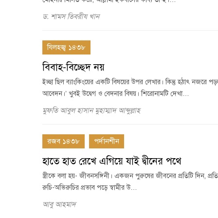
ড. শামস তিবরীয খান
যিলহজ্ব ১৪৩৮
বিবাহ-বিচ্ছেদ নয়
ইচ্ছা ছিল ব্যাংকিংয়ের একটি বিষয়ের উপর লেখার। কিন্তু হঠাৎ নজরে প
আবেদন।’ খুবই উদ্বেগ ও বেদনার বিষয়। শিরোনামটি দেখা…
মুফতি আবুল হাসান মুহাম্মাদ আব্দুল্লাহ
রজব ১৪৩৮
পর্দানশীন
হাতে হাত রেখে এগিয়ে যাই দ্বীনের পথে
স্ত্রীকে বলা হয়- জীবনসঙ্গিনী। একজন পুরুষের জীবনের প্রতিটি দিন, প্রতিটি র
রুচি-অভিরুচির প্রভাব পড়ে স্বামীর উ…
আবু আহমাদ