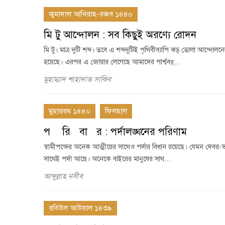
জুমাদাল আখিরাহ-রজব ১৪৪০
মি টু আন্দোলন : সব কিছুই অরণ্যে রোদন
মি টু। মাত্র দুটি শব্দ। তবে এ শব্দদুটিই পৃথিবীব্যাপি ঝড় তোলা আন্দোল
হয়েছে। এরপর এ জোয়ার লেগেছে আমাদের পার্শ্ববর্…
মুহাম্মাদ শাহাদাত সাকিব
মুহাররম ১৪৪০
ফিলহাল
প রি বা র : পর্দালঙ্ঘনের পরিণাম
স্বামীপক্ষের অনেক আত্মীয়ের সাথেও পর্দার বিধান রয়েছে। যেমন দেবর-ভা
সাথেই পর্দা আছে। অনেকে বাইরের মানুষের সাথ…
আব্দুল্লাহ নসীব
রবিউল আউয়াল ১৪৩৯