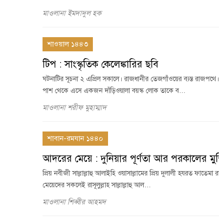
মাওলানা ইমদাদুল হক
শাওয়াল ১৪৪৩
টিপ : সাংস্কৃতিক কেলেঙ্কারির ছবি
ঘটনাটির সূচনা ২ এপ্রিল সকালে। রাজধানীর তেজগাঁওয়ের ব্যস্ত রাজপথে। 
পাশ থেকে এসে একজন দাঁড়িওয়ালা বয়স্ক লোক তাকে ব…
মাওলানা শরীফ মুহাম্মাদ
শাবান-রমযান ১৪৪০
আদরের মেয়ে : দুনিয়ার পূর্ণতা আর পরকালের মু
প্রিয় নবীজী সাল্লাল্লাহু আলাইহি ওয়াসাল্লামের প্রিয় দুলালী হযরত ফাত
মেয়েদের সকলেই রাসূলুল্লাহ সাল্লাল্লাহু আল…
মাওলানা শিব্বীর আহমদ