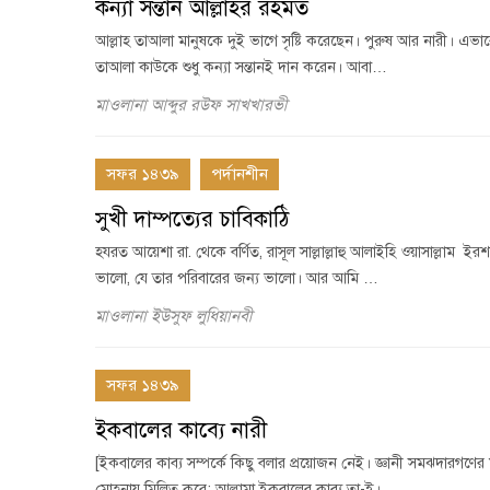
কন্যা সন্তান আল্লাহর রহমত
আল্লাহ তাআলা মানুষকে দুই ভাগে সৃষ্টি করেছেন। পুরুষ আর নারী। এভাব
তাআলা কাউকে শুধু কন্যা সন্তানই দান করেন। আবা…
মাওলানা আব্দুর রউফ সাখখারভী
সফর ১৪৩৯
পর্দানশীন
সুখী দাম্পত্যের চাবিকাঠি
হযরত আয়েশা রা. থেকে বর্ণিত, রাসূল সাল্লাল্লাহু আলাইহি ওয়াসাল্লাম ইরশাদ করেছেনÑ ُكُمْ خَيْرُكُمْ لأَهْلِهِ وَأَنَا خَيْرُكُمْ لأَهْلِي
ভালো, যে তার পরিবারের জন্য ভালো। আর আমি …
মাওলানা ইউসুফ লুধিয়ানবী
সফর ১৪৩৯
ইকবালের কাব্যে নারী
[ইকবালের কাব্য সম্পর্কে কিছু বলার প্রয়োজন নেই। জ্ঞানী সমঝদারগণের 
মোহনায় মিলিত করে; আল্লামা ইকবালের কাব্য তা-ই।…