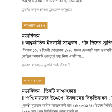
স্টাইলে দ্বীন-ধর্ম নিয়ে তামাশা করছে। কেউ নাস্তি…
মুফতি আবুল হাসান মুহাম্মাদ আব্দুল্লাহ
শাওয়াল ১৪৪৭
মডার্নিজম
‖ আন্তর্জাতিক ইসলামী সম্মেলন : পাঁচ দিনের স্মৃত
[যিলকদ ১৩৮৭ হিজরী মোতাবেক ১৯৬৮ সনের ফেব্রুয়ারি মাসে তৎকালীন পশ্চি
কেন্দ্রিক কয়েকটি গুরুত্বপূর্ণ ইস্যু নিয়ে একটি আ…
হযরত মাওলানা মুফতি তকী উছমানী
শাবান ১৪৪৭
মডার্নিজম : তিনটি সাক্ষাৎকার
‖ ‘পশ্চিমায়নের উদ্দেশ্যে ইসলামের বিকৃতিসাধন : বু
[মুফতী মুহাম্মাদ আমীন আলহুসাইনী রাহ. (১৮৯৫-১৯৭৪) ছিলেন ফিলিস্তিনে
১৯৪৮ সাল পর্যন্ত ফিলিস্তিনের গ্র্যান্ড মুফতী বা…