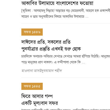
আকাবির উলামায়ে বাংলাদেশের ফতোয়া
[ভূমিকা : আলহামদু লিল্লাহ! আল্লাহর বড় মেহেরবানী, আহলে হক প্রকাশ
সাহেব ও তার অনুসারীদের বিষয়ে আকাবির উলামায়ে …
সফর ১৪৪৬
দাঈদের প্রতি, সকলের প্রতি
পুনর্যাত্রার প্রস্তুতি এখনই শুরু হোক
চারদিকে অনাচার-অবিচার দেখতে দেখতে আমরা হাঁপিয়ে উঠেছি। মানুষের মন
পড়ে মানুষের প্রাণ নাকাল। এ বন্দীশালা থেকে কি …
মাওলানা মাসউদুযযামান শহীদ
সফর ১৪৪৫
ফিরে আসার গল্প
একটি মূল্যবান সফর