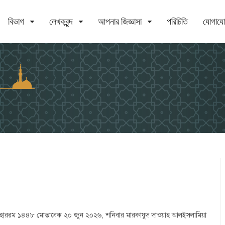
বিভাগ
লেখকবৃন্দ
আপনার জিজ্ঞাসা
পরিচিতি
যোগায
 মুহাররম ১৪৪৮ মোতাবেক ২০ জুন ২০২৬, শনিবার মারকাযুদ দাওয়াহ আলইসলামিয়া