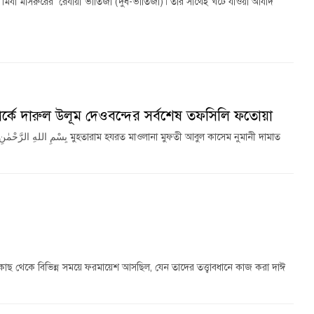
া মির্যা মাসরুরের রেযায়ী ভাতিজা (দুধ-ভাতিজা)। তার সাথেই ঘটে যাওয়া আযাদ
সম্পর্কে দারুল উলূম দেওবন্দের সর্বশেষ তফসিলি ফতোয়া
কাছ থেকে বিভিন্ন সময়ে ফরমায়েশ আসছিল, যেন তাদের তত্ত্বাবধানে কাজ করা দাঈ