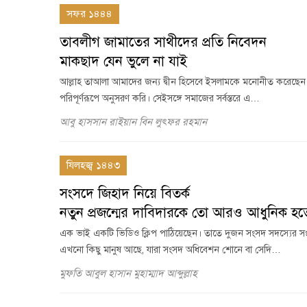
সফর ১৪৪৪
তাবলীগ জামাতের সাথীদের প্রতি নিবেদন
মাকছাদ যেন ভুলে না যাই
আল্লাহ তাআলা আমাদের জন্য দ্বীন হিসেবে ইসলামকে মনোনীত করেছেন। 
পরিপূর্ণরূপে অনুসরণ করি। সেইসঙ্গে সমাজের সর্বস্তরে এ…
আবু হাসসান রাইয়ান বিন লুৎফর রহমান
যিলহজ্ব ১৪৪৩
সংসদে জিহাদ নিয়ে বিতর্ক
নতুন প্রজন্মের দাবিদারকে তো আরও আধুনিক হত
এক ভাই একটি ভিডিও ক্লিপ পাঠিয়েছেন। তাতে দুজন সংসদ সদস্যের সংস
এখনো কিছু মানুষ আছে, যারা সংসদ অধিবেশন শোনে বা সেদি…
মুফতি আবুল হাসান মুহাম্মাদ আব্দুল্লাহ