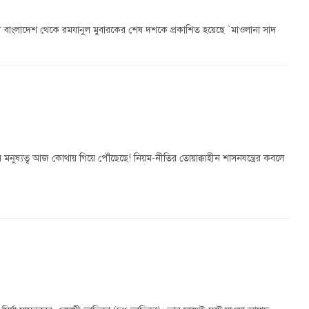
নী বাংলাদেশ থেকে রমযানুল মুবারকের শেষ দশকে প্রকাশিত হয়েছে `মাওলানা সাদ
ুষ্যত্ব আজ কোথায় গিয়ে পৌঁছেছে! নিয়ম-নীতির তোয়াক্কাহীন শাসনযন্ত্রের কবলে