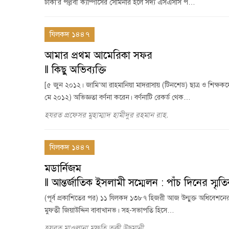
ঢাকা’র পল্লবী ক্যাম্পাসের সেমিনার হলে সদ্য এসএসসি প…
যিলকদ ১৪৪৭
আমার প্রথম আমেরিকা সফর
‖ কিছু অভিব্যক্তি
[৫ জুন ২০১২। জামি‘আ রাহমানিয়া মাদরাসায় (টিনশেড) ছাত্র ও শিক্ষ
মে ২০১২) অভিজ্ঞতা বর্ণনা করেন। বর্ণনাটি রেকর্ড থেক…
হযরত প্রফেসর মুহাম্মাদ হামীদুর রহমান রাহ.
যিলকদ ১৪৪৭
মডার্নিজম
‖ আন্তর্জাতিক ইসলামী সম্মেলন : পাঁচ দিনের স্মৃত
(পূর্ব প্রকাশিতের পর) ১১ যিলকদ ১৩৮৭ হিজরী আজ উন্মুক্ত অধিবেশনের বিষ
মুফতী জিয়াউদ্দিন বাবাখানভ। সহ-সভাপতি হিসে…
হযরত মাওলানা মুফতি তকী উছমানী