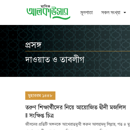
মূলপাতা
সকল সংখ্যা
প্রসঙ্গ
দাওয়াত ও তাবলীগ
মুহাররম ১৪৪৮
তরুণ শিক্ষার্থীদের নিয়ে আয়োজিত দ্বীনী মজলিস
‖ সংক্ষিপ্ত চিত্র
জীবনের প্রতিটি অঙ্গনকে আখেরাতমুখী করুন আলহামদু লিল্লাহ, গত ৪