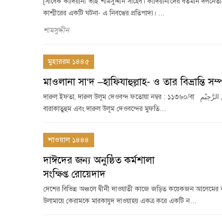
[সাবেক কাদিয়ানী ভাই শামসুদ্দীন সাহেব। কাদিয়ানীদের বর্তমান দলনেত
কাশ্মীরের একটি ঘটনা- এ নিবন্ধের প্রতিপাদ্য। …
শামসুদ্দীন
মুহাররম ১৪৪৫
মাওলানা সা‘দ –হাফিযাহুল্লাহ- ও তার বিভ্রান্তি 
দারুল ইফতা, দারুল উলূম দেওবন্দ ফতোয়া নম্বর : ১১৩৬০/বা بِسْمِ اللهِ الرَّحْمٰنِ الرَّحِيْمِ মুহতারাম হযরত মাওলানা মুফতী আবুল কাসেম নুমানী দামাত
বারাকাতুহুম এবং দারুল উলূম দেওবন্দের মুফতি…
শাওয়াল ১৪৪৪
দাঈদের জন্য অনুষ্ঠিত কর্মশালা
সংক্ষিপ্ত রোয়েদাদ
দেশের বিভিন্ন অঞ্চলে দ্বীনী দাওয়াতী কাজে জড়িত কয়েকজন আলেমের 
উলামায়ে কেরামকে মারকাযুদ দাওয়াহ্য় একত্র করে একটি ন…