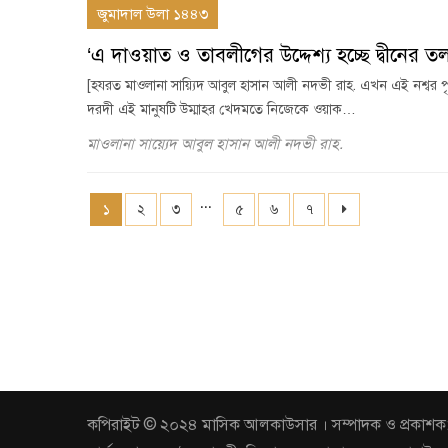
জুমাদাল উলা ১৪৪৩
‘এ দাওয়াত ও তাবলীগের উদ্দেশ্য হচ্ছে দ্বীনের ত
[হযরত মাওলানা সায়্যিদ আবুল হাসান আলী নদভী রাহ. এখন এই নশ্বর পৃথি
দরদী এই মানুষটি উম্মাহর খেদমতে নিজেকে ওয়াক…
মাওলানা সায়্যেদ আবুল হাসান আলী নদভী রাহ.
...
১
২
৩
৫
৬
৭
কপিরাইট © ২০২৪ মাসিক আলকাউসার । সম্পাদক ও প্রকাশক: আবুল 