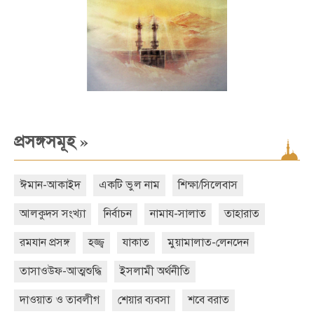
»
প্রসঙ্গসমূহ
ঈমান-আকাইদ
একটি ভুল নাম
শিক্ষা/সিলেবাস
আলকুদস সংখ্যা
নির্বাচন
নামায-সালাত
তাহারাত
রমযান প্রসঙ্গ
হজ্জ্ব
যাকাত
মুয়ামালাত-লেনদেন
তাসাওউফ-আত্মশুদ্ধি
ইসলামী অর্থনীতি
দাওয়াত ও তাবলীগ
শেয়ার ব্যবসা
শবে বরাত