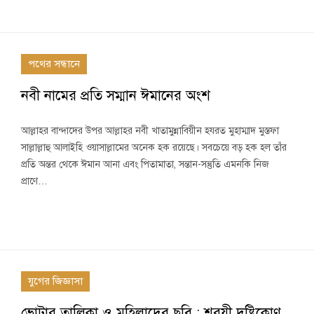
পথের সন্ধানে
নবী নামের প্রতি সম্মান ঈমানের অংশ
আল্লাহর বান্দাদের উপর আল্লাহর নবী খাতামুন্নাবিয়ীন হযরত মুহাম্মাদ মুস্তফা
সাল্লাল্লাহু আলাইহি ওয়াসাল্লামের অনেক হক রয়েছে। সবচেয়ে বড় হক হল তাঁর
প্রতি অন্তর থেকে ঈমান আনা এবং পিতামাতা, সন্তান-সন্তুতি এমনকি নিজ
প্রাণে…
যুগের জিজ্ঞাসা
ভোটার তালিকা ও মহিলাদের ছবি : শরয়ী দৃষ্টিকোণ