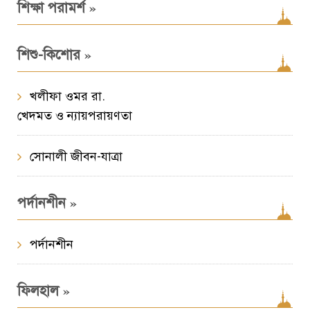
»
শিক্ষা পরামর্শ
»
শিশু-কিশোর
খলীফা ওমর রা.
খেদমত ও ন্যায়পরায়ণতা
সোনালী জীবন-যাত্রা
»
পর্দানশীন
পর্দানশীন
»
ফিলহাল