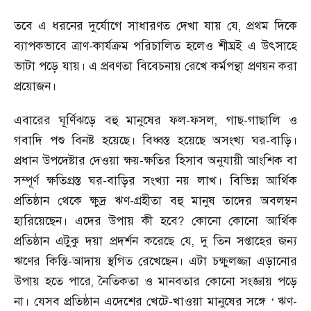
তবে এ ধরনের দুর্যোগে সাধারণত দেখা যায় যে
,
প্রথম দিকে
ব্যাপকভাবে ত্রাণ-কার্যক্রম পরিচালিত হলেও শীঘ্রই এ উৎসাহে
ভাটা পড়ে যায়। এ প্রবণতা বিবেচনায় রেখে কর্মপন্থা প্রণয়ন করা
প্রয়োজন।
এবারের ঘূর্ণিঝড়ে বহু মানুষের ফল-ফসল
,
গাছ-গাছালি ও
গবাদি পশু বিনষ্ট হয়েছে। বিধ্বস্ত হয়েছে অসংখ্য ঘর-বাড়ি।
প্রধান উপদেষ্টার দেওয়া ক্ষয়-ক্ষতির হিসাব অনুযায়ী আংশিক বা
সম্পূর্ণ ক্ষতিগ্রস্ত ঘর-বাড়ির সংখ্যা নয় লাখ। বিভিন্ন আর্থিক
প্রতিষ্ঠান থেকে ক্ষুদ্র ঋণ-গ্রহীতা বহু মানুষ তাদের অবলম্বন
হারিয়েছেন। এদের উপায় কী হবে
?
কোনো কোনো আর্থিক
প্রতিষ্ঠান এটুকু দয়া প্রদর্শন করেছে যে
,
দু
তিন সপ্তাহের জন্য
ঋণের কিস্তি-আদায় স্থগিত রেখেছেন। এটা চক্ষুলজ্জা এড়ানোর
উপায় হতে পারে
,
নৈতিকতা ও মানবতার কোনো সংজ্ঞায় পড়ে
না। যেসব প্রতিষ্ঠান এদেশের খেটে-খাওয়া মানুষের সঙ্গে
ঋণ-
‘