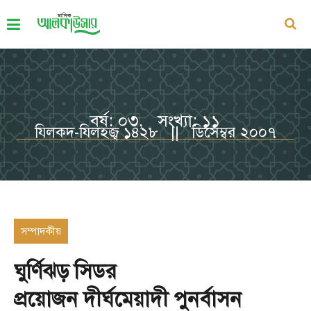
বর্ষ: ০৩, সংখ্যা: ১১
যিলকদ-যিলহজ্ব ১৪২৮ || ডিসেম্বর ২০০৭
সম্পাদকীয়
ঘুর্ণিঝড় সিডর
প্রয়োজন দীর্ঘমেয়াদী পুনর্বাসন