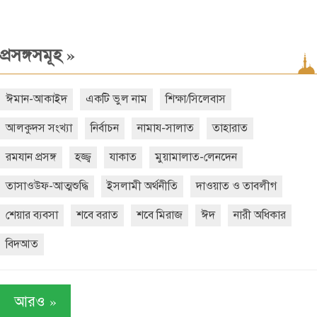
»
প্রসঙ্গসমূহ
ঈমান-আকাইদ
একটি ভুল নাম
শিক্ষা/সিলেবাস
আলকুদস সংখ্যা
নির্বাচন
নামায-সালাত
তাহারাত
রমযান প্রসঙ্গ
হজ্জ্ব
যাকাত
মুয়ামালাত-লেনদেন
তাসাওউফ-আত্মশুদ্ধি
ইসলামী অর্থনীতি
দাওয়াত ও তাবলীগ
শেয়ার ব্যবসা
শবে বরাত
শবে মিরাজ
ঈদ
নারী অধিকার
বিদআত
»
আরও