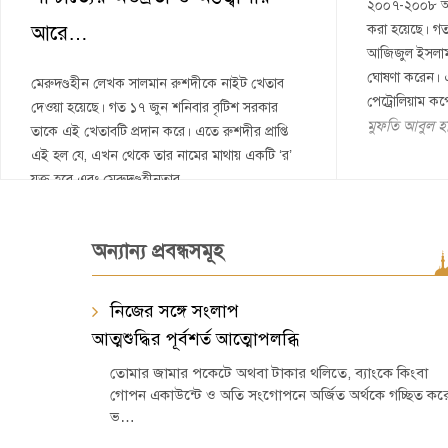
২০০৭-২০০৮ অর্থ
আরে…
করা হয়েছে। গত 
আজিজুল ইসলাম
ঘোষণা করেন। এ
মেরুদণ্ডহীন লেখক সালমান রুশদীকে নাইট খেতাব
পেট্রোলিয়াম ক
দেওয়া হয়েছে। গত ১৭ জুন শনিবার বৃটিশ সরকার
মুফতি আবুল হাস
তাকে এই খেতাবটি প্রদান করে। এতে রুশদীর প্রাপ্তি
এই হল যে, এখন থেকে তার নামের মাথায় একটি ‘র’
যুক্ত হবে এবং মেরুদণ্ডহীনতার…
অন্যান্য প্রবন্ধসমূহ
নিজের সঙ্গে সংলাপ
আত্মশুদ্ধির পূর্বশর্ত আত্মোপলব্ধি
তোমার জামার পকেটে অথবা টাকার থলিতে, ব্যাংকে কিংবা
গোপন একাউন্টে ও অতি সংগোপনে অর্জিত অর্থকে গচ্ছিত কর
ভ…