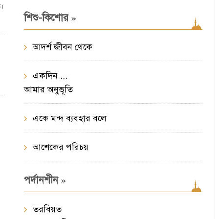
ত।
»
শিশু-কিশোর
আদর্শ জীবন থেকে
একদিন ...
…
আমার অনুভূতি
একে মন্দ ব্যবহার বলে
আশেকের পরিচয়
»
পর্দানশীন
তরবিয়ত