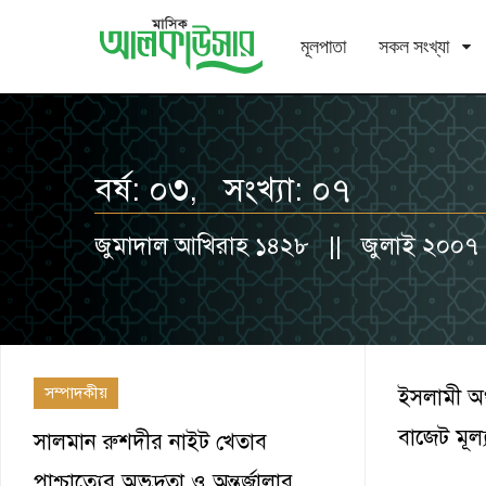
মূলপাতা
সকল সংখ্যা
বর্ষ: ০৩, সংখ্যা: ০৭
জুমাদাল আখিরাহ ১৪২৮ || জুলাই ২০০৭
সম্পাদকীয়
ইসলামী অর
বাজেট মূল্
সালমান রুশদীর নাইট খেতাব
পাশ্চাত্যের অভদ্রতা ও অন্তর্জ্বালার