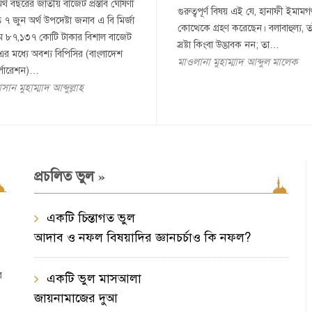
 বছরের জাতীয় বাজেট প্রস্তাব ঘোষণা
গুরুত্বপূর্ণ বিষয় এই যে, হানাফী ইম
৭ জুন অর্থ উপদেষ্টা জনাব এ বি মির্জা
কোত্থেকে গ্রহণ করেছেন। বলাবাহুল্য, 
 ৮৭,১৩৭ কোটি টাকার বিশাল বাজেট
স্রষ্টা কিংবা উদ্ভাবক নন; তা…
র মধ্যে অবশ্য বিপিসির (বাংলাদেশ
মাওলানা মুহাম্মাদ আব্দুল মালেক
র্পোরেশন)…
ান মুহাম্মাদ আব্দুল্লাহ
»
প্রচলিত ভুল
একটি চিন্তাগত ভুল
আদাব ও নফল বিষয়াদির জ্ঞানচর্চাও কি নফল?
ে
একটি ভুল মাসআলা
জায়নামাজের দুআ