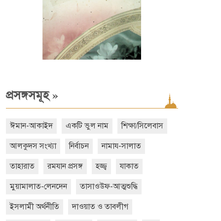
»
প্রসঙ্গসমূহ
ঈমান-আকাইদ
একটি ভুল নাম
শিক্ষা/সিলেবাস
আলকুদস সংখ্যা
নির্বাচন
নামায-সালাত
তাহারাত
রমযান প্রসঙ্গ
হজ্জ্ব
যাকাত
মুয়ামালাত-লেনদেন
তাসাওউফ-আত্মশুদ্ধি
ইসলামী অর্থনীতি
দাওয়াত ও তাবলীগ