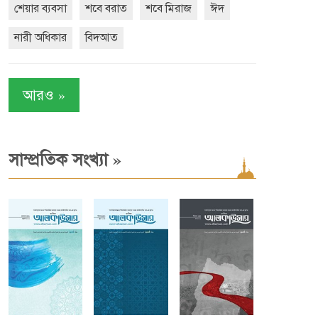
শেয়ার ব্যবসা
শবে বরাত
শবে মিরাজ
ঈদ
নারী অধিকার
বিদআত
»
আরও
»
সাম্প্রতিক সংখ্যা