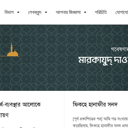
বিভাগ
লেখকবৃন্দ
আপনার জিজ্ঞাসা
পরিচিতি
যোগায
্থ-ব্যবস্থার আলোকে
ফিকহে হানাফীর সনদ
যায়ণ
[পূর্ব প্রকাশিতের পর] আমি গত সংখ্য
করেছিলাম, ফিকহে হানাফীর সনদ প্রসঙ্