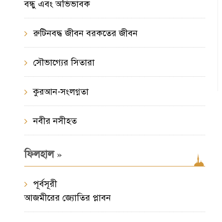
বন্ধু এবং অভিভাবক
রুটিনবদ্ধ জীবন বরকতের জীবন
সৌভাগ্যের সিতারা
কুরআন-সংলগ্নতা
নবীর নসীহত
»
ফিলহাল
পূর্বসূরী
আজমীরের জ্যোতির প্লাবন