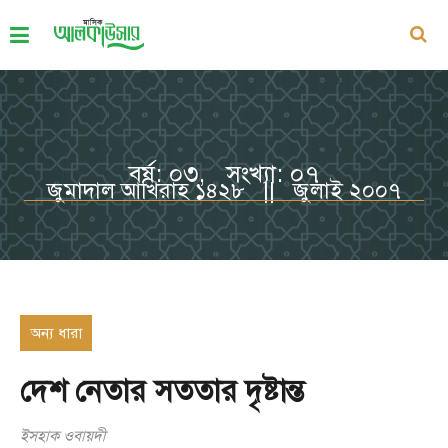
বর্ষ: ০৩, সংখ্যা: ০৭
জুমাদাল আখিরাহ ১৪২৮ || জুলাই ২০০৭
অন্য ধারা
দেশ নেতার সততার দৃষ্টান্ত
ইসহাক ওবায়দী