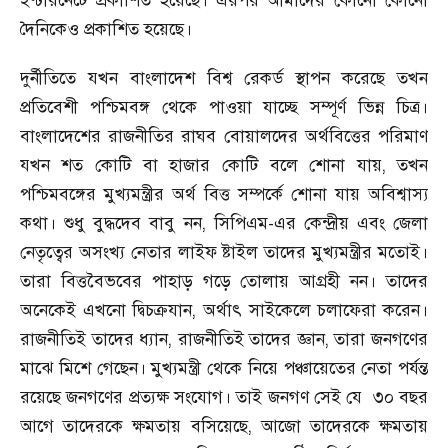
ইণ্টারনেটে প্রকাশিত হয়েছে। এরপর আমাদের কোনো কোনো
দৈনিকেও প্রকাশিত হয়েছে।
দুর্নীতিতে যখন বাংলাদেশ বিশ্ব রেকর্ড স্থাপন করেছে তখন
প্রতিবেশী পশ্চিমবঙ্গ থেকে পাওয়া যাচ্ছে সম্পূর্ণ ভিন্ন চিত্র।
বাংলাদেশের রাজনীতির রাঘব বোয়ালদের অর্থবিত্তের পরিমাণ
যখন শত কোটি বা হাজার কোটি বলে শোনা যায়
,
তখন
পশ্চিমবঙ্গের মুখ্যমন্ত্রীর অর্থ বিত্ত সম্পর্কে শোনা যায় অবিশ্বাস্য
কথা। শুধু বুদ্ধদেব বাবু নন
,
সিপিএম-এর কেন্দ্রীয় এবং জেলা
নেতৃত্বের অসংখ্য নেতার লাইফ ষ্টাইল তাদের মুখ্যমন্ত্রীর মতোই।
তারা বিত্তবৈভবের পাহাড় গড়ে তোলায় আগ্রহী নন। তাদের
অনেকেই এখনো দ্বিচক্রযান
,
অর্থাৎ সাইকেলে চলাফেরা করেন।
রাজনীতিই তাদের ধ্যান
,
রাজনীতিই তাদের জ্ঞান
,
তারা জনগণের
মাঝে মিশে গেছেন। মুখ্যমন্ত্রী থেকে নিয়ে পঞ্চায়েতের নেতা পর্যন্ত
রয়েছে জনগণের প্রত্যক্ষ সংযোগ। তাই জনগণ সেই যে ৩০ বছর
আগে তাদেরকে ক্ষমতায় বসিয়েছে
,
আজো তাদেরকে ক্ষমতায়