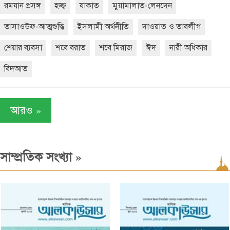
রমযান প্রসঙ্গ
হজ্জ্ব
যাকাত
মুয়ামালাত-লেনদেন
তাসাওউফ-আত্মশুদ্ধি
ইসলামী অর্থনীতি
দাওয়াত ও তাবলীগ
শেয়ার ব্যবসা
শবে বরাত
শবে মিরাজ
ঈদ
নারী অধিকার
বিদআত
»
আরও
»
সাম্প্রতিক সংখ্যা