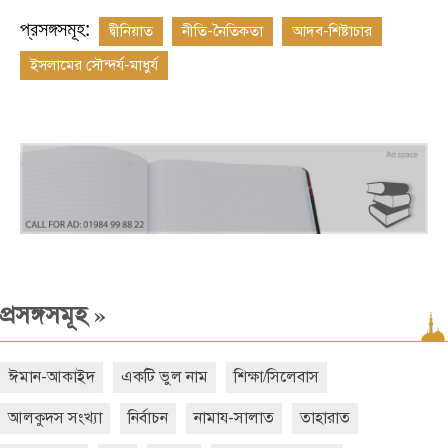
প্রসঙ্গসমূহ:
দ্বীনিয়াত
নীতি-নৈতিকতা
আদব-শিষ্টাচার
ইসলামের সৌন্দর্য-মাধুর্য
»
প্রসঙ্গসমূহ
ঈমান-আকাইদ
একটি ভুল নাম
শিক্ষা/সিলেবাস
আলকুদস সংখ্যা
নির্বাচন
নামায-সালাত
তাহারাত