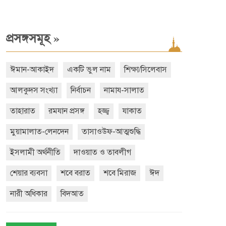
»
প্রসঙ্গসমূহ
ঈমান-আকাইদ
একটি ভুল নাম
শিক্ষা/সিলেবাস
আলকুদস সংখ্যা
নির্বাচন
নামায-সালাত
তাহারাত
রমযান প্রসঙ্গ
হজ্জ্ব
যাকাত
মুয়ামালাত-লেনদেন
তাসাওউফ-আত্মশুদ্ধি
ইসলামী অর্থনীতি
দাওয়াত ও তাবলীগ
শেয়ার ব্যবসা
শবে বরাত
শবে মিরাজ
ঈদ
নারী অধিকার
বিদআত