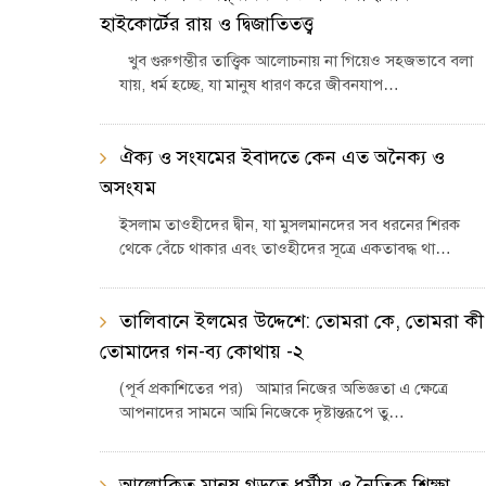
হাইকোর্টের রায় ও দ্বিজাতিতত্ত্ব
খুব গুরুগম্ভীর তাত্ত্বিক আলোচনায় না গিয়েও সহজভাবে বলা
যায়, ধর্ম হচ্ছে, যা মানুষ ধারণ করে জীবনযাপ…
ঐক্য ও সংযমের ইবাদতে কেন এত অনৈক্য ও
অসংযম
ইসলাম তাওহীদের দ্বীন, যা মুসলমানদের সব ধরনের শিরক
থেকে বেঁচে থাকার এবং তাওহীদের সূত্রে একতাবদ্ধ থা…
তালিবানে ইলমের উদ্দেশে: তোমরা কে, তোমরা কী
তোমাদের গন-ব্য কোথায় -২
(পূর্ব প্রকাশিতের পর) আমার নিজের অভিজ্ঞতা এ ক্ষেত্রে
আপনাদের সামনে আমি নিজেকে দৃষ্টান্তরূপে তু…
আলোকিত মানুষ গড়তে ধর্মীয় ও নৈতিক শিক্ষা