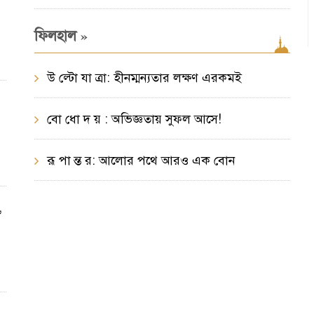
»
ফিলহাল
উ ল্টো যা ত্রা: হীনম্মন্যতার লক্ষণ এরকমই
বো ধো দ য় : অভিজ্ঞতায় সুফল আসে!
রূ পা ন্ত র: আলোর পথে আরও এক বোন
,