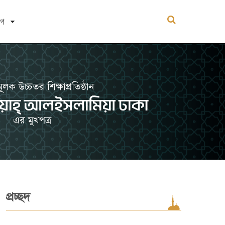
োগ
প্রচ্ছদ