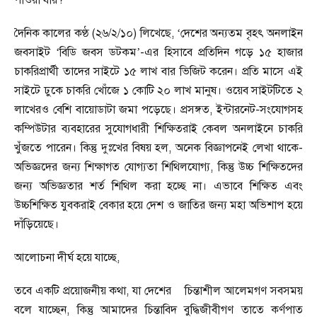
পাওয়া যায়
?
দৈনিক কালের কণ্ঠ (২৬/২/১০) লিখেছে
, ‘
দেশের অন্যতম বৃহৎ অনলাইন
জবসাইট
‘
বিডি জবস ডটকম
’-
এর হিসাবে প্রতিদিন গড়ে ১৫ হাজার
চাকরিপ্রার্থী তাদের সাইটে ১৫ লাখ বার ভিজিট করেন। প্রতি মাসে এই
সাইটে ঢুকে চাকরি খোঁজে ১ কোটি ২০ লাখ মানুষ। ওয়েব সাইটটিতে ২
লাখেরও বেশি বায়োডাটা জমা পড়েছে। প্রসঙ্গত
,
ইন্টারনেট-সংযোগসহ
কম্পিউটার ব্যবহারের সুযোগধারী শিক্ষিতরাই কেবল অনলাইনে চাকরি
খুঁজতে পারেন। কিন্তু
দুঃখের বিষয় হল
,
অনেক বিজ্ঞাপনেই লেখা থাকে-
অভিজ্ঞদের জন্য শিক্ষাগত যোগ্যতা শিথিলযোগ্য
,
কিন্তু
উচ্চ শিক্ষিতদের
জন্য অভিজ্ঞতার শর্ত শিথিল করা হচ্ছে না। এভাবে শিক্ষিত এবং
উচ্চশিক্ষিত যুবকরাই বেকার হয়ে দেশ ও জাতির জন্য মহা অভিশাপ হয়ে
দাঁড়িয়েছে।
আলোচনা দীর্ঘ হয়ে যাচ্ছে
,
তবে একটি প্রয়োজনীয় কথা
,
যা দেশের
চি
ন্ত
াশীল আলেমগণ সবসময়
বলে যাচ্ছেন
,
কিন্তু
আমাদের চি
ন্ত
াবিদ বুদ্ধিজীবীগণ তাতে কর্ণপাত