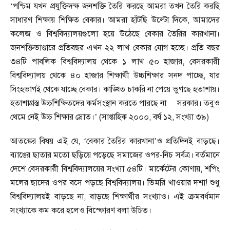
‘
পশ্চিম যখন প্রযুক্তিদক্ষ জনশক্তি তৈরি করছে আমরা তখন তৈরি করছি
সাধারণ শিক্ষায় শিক্ষিত বেকার। আমরা হাঁটছি উল্টো দিকে
,
আমাদের
কলেজ ও বিশ্ববিদ্যালয়গুলো হয়ে উঠেছে বেকার তৈরির কারখানা।
জনশক্তিভাণ্ডারে প্রতিবছর এখন ২২ লাখ বেকার যোগ হচ্ছে। প্রতি বছর
৩৪টি পাবলিক বিশ্ববিদ্যালয় থেকে ১ লাখ ৫০ হাজার
,
বেসরকারী
বিশ্ববিদ্যালয় থেকে ৪০ হাজার শিক্ষার্থী উচ্চশিক্ষার সনদ পাচ্ছে
,
যার
সিংহভাগই থেকে যাচ্ছে বেকার। কাঙ্খিত চাকরি না পেয়ে ভুগছে হতাশায়।
হতাশাগ্র
স্ত
উচ্চশিক্ষিতদের কর্মসং
স্থা
ন করতে পারছে না
সরকার। তবুও
থেমে নেই উচ্চ শিক্ষার স্রোত।
’ (
সাপ্তাহিক ২০০০
,
বর্ষ ১২
,
সংখ্যা ৩৯)
আতঙ্কের বিষয় এই যে
, ‘
বেকার তৈরির কারখানা
’
ও প্রতিদিনই বাড়ছে।
ব্যাঙের ছাতার মতো ছড়িয়ে পড়েছে সমাজের ওপর-নিচ সর্বত্র। বর্তমানে
দেশে বেসরকারী বিশ্ববিদ্যালয়ের সংখ্যা ৫৪টি। মার্কেটের কোণায়
,
শপিং
মলের ছাদের ওপর বসে পড়ছে বিশ্ববিদ্যালয়। ভিমরি খাওয়ার দশা! শুধু
বিশ্ববিদ্যালয়ই বাড়ছে না
,
বাড়ছে শিক্ষার্থীর সংখ্যাও। এই ক্রমবর্ধমান
সংখ্যাকে কম করে হলেও বিস্ফোরণ বলা উচিত।