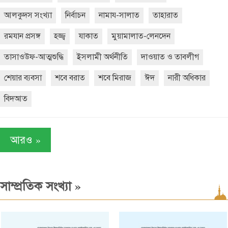
আলকুদস সংখ্যা
নির্বাচন
নামায-সালাত
তাহারাত
রমযান প্রসঙ্গ
হজ্জ্ব
যাকাত
মুয়ামালাত-লেনদেন
তাসাওউফ-আত্মশুদ্ধি
ইসলামী অর্থনীতি
দাওয়াত ও তাবলীগ
শেয়ার ব্যবসা
শবে বরাত
শবে মিরাজ
ঈদ
নারী অধিকার
বিদআত
»
আরও
»
সাম্প্রতিক সংখ্যা