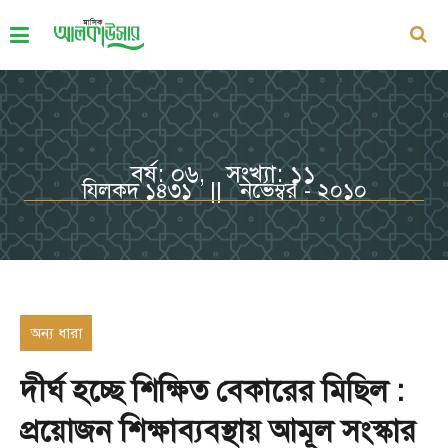
বর্ষ: ০৬, সংখ্যা: ১১
যিলকদ ১৪৩১ || নভেম্বর - ২০১০
অন্য ধারা
দীর্ঘ হচ্ছে শিক্ষিত বেকারের মিছিল :
প্রয়োজন শিক্ষাব্যবস্থায় আমূল সংস্কার