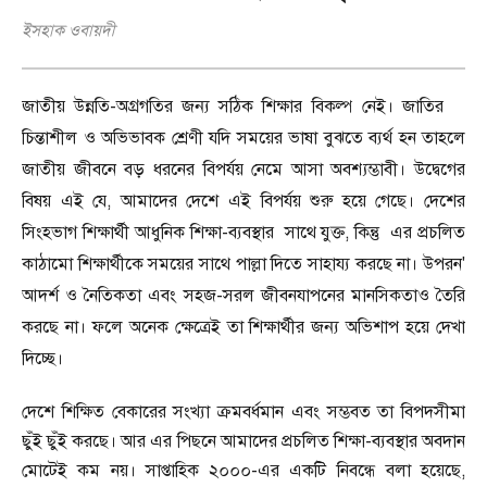
ইসহাক ওবায়দী
জাতীয় উন্নতি-অগ্রগতির জন্য সঠিক শিক্ষার বিকল্প নেই। জাতির
চি
ন্ত
াশীল ও অভিভাবক শ্রেণী যদি সময়ের ভাষা বুঝতে ব্যর্থ হন তাহলে
জাতীয় জীবনে বড় ধরনের বিপর্যয় নেমে আসা অবশ্যম্ভাবী। উদ্বেগের
বিষয় এই যে
,
আমাদের দেশে এই বিপর্যয় শুরু হয়ে গেছে। দেশের
সিংহভাগ শিক্ষার্থী আধুনিক শিক্ষা-ব্যব
স্থ
ার
সাথে যুক্ত
,
কিন্তু
এর প্রচলিত
কাঠামো শিক্ষার্থীকে সময়ের সাথে পাল্লা দিতে সাহায্য করছে না। উপরন
'
আদর্শ ও নৈতিকতা এবং সহজ-সরল জীবনযাপনের মানসিকতাও তৈরি
করছে না। ফলে অনেক ক্ষেত্রেই তা শিক্ষার্থীর জন্য অভিশাপ হয়ে দেখা
দিচ্ছে।
দেশে শিক্ষিত বেকারের সংখ্যা ক্রমবর্ধমান এবং সম্ভবত তা বিপদসীমা
ছুঁই ছুঁই করছে। আর এর পিছনে আমাদের প্রচলিত শিক্ষা-ব্যব
স্থা
র অবদান
মোটেই কম নয়। সাপ্তাহিক ২০০০-এর একটি নিবন্ধে বলা হয়েছে
,