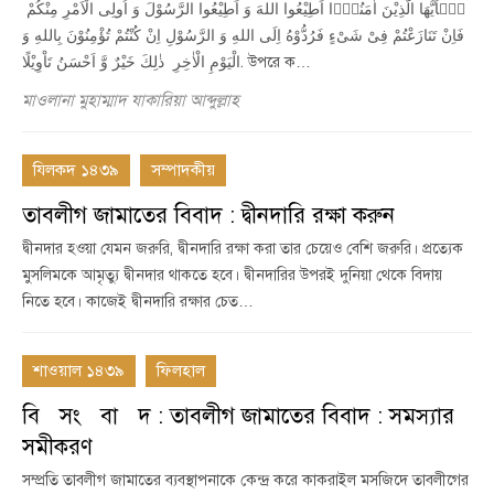
یٰۤاَیُّهَا الَّذِیْنَ اٰمَنُوْۤا اَطِیْعُوا اللهَ وَ اَطِیْعُوا الرَّسُوْلَ وَ اُولِی الْاَمْرِ مِنْكُمْ
فَاِنْ تَنَازَعْتُمْ فِیْ شَیْءٍ فَرُدُّوْهُ اِلَی اللهِ وَ الرَّسُوْلِ اِنْ كُنْتُمْ تُؤْمِنُوْنَ بِاللهِ وَ
الْیَوْمِ الْاٰخِرِ ذٰلِكَ خَیْرٌ وَّ اَحْسَنُ تَاْوِیْلًا. উপরে ক…
মাওলানা মুহাম্মাদ যাকারিয়া আব্দুল্লাহ
যিলকদ ১৪৩৯
সম্পাদকীয়
তাবলীগ জামাতের বিবাদ : দ্বীনদারি রক্ষা করুন
দ্বীনদার হওয়া যেমন জরুরি, দ্বীনদারি রক্ষা করা তার চেয়েও বেশি জরুরি। প্রত্যেক
মুসলিমকে আমৃত্যু দ্বীনদার থাকতে হবে। দ্বীনদারির উপরই দুনিয়া থেকে বিদায়
নিতে হবে। কাজেই দ্বীনদারি রক্ষার চেত…
শাওয়াল ১৪৩৯
ফিলহাল
বি সং বা দ : তাবলীগ জামাতের বিবাদ : সমস্যার
সমীকরণ
সম্প্রতি তাবলীগ জামাতের ব্যবস্থাপনাকে কেন্দ্র করে কাকরাইল মসজিদে তাবলীগের