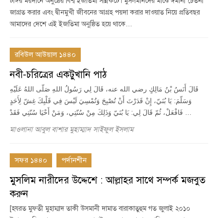
টঙ্গির ময়দানে অনুষ্ঠেয় বিশ্ব ইজতিমা সন্নিকটে। মুসলমানদের মাঝে ঈমানী চেতনা
জাগ্রত করার এবং দ্বীনমুখী জীবনের আগ্রহ পয়দা করার দাওয়াত নিয়ে প্রতিবছর
আমাদের দেশে এই ইজতিমা অনুষ্ঠিত হয়ে থাকে…
রবিউল আউয়াল ১৪৪০
নবী-চরিত্রের একটুখানি পাঠ
قَالَ أَنَسُ بْنُ مَالِكٍ رضي الله عنه، قَالَ لِي رَسُولُ اللهِ صَلّى اللهُ عَلَيْهِ
وَسَلّمَ: يَا بُنَيّ، إِنْ قَدَرْتَ أَنْ تُصْبِحَ وَتُمْسِيَ لَيْسَ فِي قَلْبِكَ غِشّ لِأَحَدٍ
فَافْعَلْ، ثُمّ قَالَ لِي: يَا بُنَيّ وَذَلِكَ مِنْ سُنّتِي، وَمَنْ أَحْيَا سُنّتِي فَقَدْ …
মাওলানা আবুল বাশার মুহাম্মাদ সাইফুল ইসলাম
সফর ১৪৪০
পর্দানশীন
মুসলিম নারীদের উদ্দেশে : আল্লাহর সাথে সম্পর্ক মজবুত
করুন
[হযরত মুফতী মুহাম্মাদ তাকী উসমানী দামাত বারাকাতুহুম গত জুলাই ২০১০