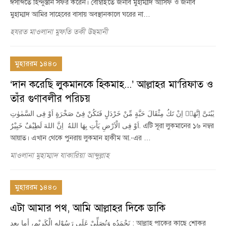
ঈসাব্দতে হিন্দুস্তান সফর করেন। বোম্বাইতে জনাব মুহাম্মাদ আসিফ ও জনাব
মুহাম্মাদ আমির সাহেবের বাসায় অবস্থানকালে ঘরের না…
হযরত মাওলানা মুফতি তকী উছমানী
মুহাররম ১৪৪০
‘দান করেছি লুকমানকে হিকমাহ...’ আল্লাহর মা‘রিফাত ও
তাঁর গুণাবলীর পরিচয়
یٰبُنَیَّ اِنَّهَاۤ اِنْ تَكُ مِثْقَالَ حَبَّةٍ مِّنْ خَرْدَلٍ فَتَكُنْ فِیْ صَخْرَةٍ اَوْ فِی السَّمٰوٰتِ
اَوْ فِی الْاَرْضِ یَاْتِ بِهَا اللهُ اِنَّ اللهَ لَطِیْفٌ خَبِیْرٌ. এটি সূরা লুকমানের ১৬ নম্বর
আয়াত। এখান থেকে পুনরায় লুকমান হাকীম আ.-এর …
মাওলানা মুহাম্মাদ যাকারিয়া আব্দুল্লাহ
মুহাররম ১৪৪০
এটা আমার পথ, আমি আল্লাহর দিকে ডাকি
نَحْمَدُه وَنُصَلِّيْ عَلَى رَسُوْلِه الْكَرِيْم، أما بعد : আল্লাহ পাকের কাছে শোকর