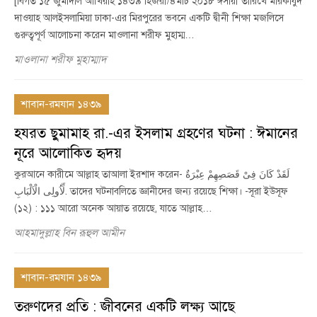
[বিগত ১৫ জুমাদাল আখিরাহ ১৪৩৯ হিজরী/৪মার্চ ২০১৮ ঈসায়ী তারিখে মারকাযুদ
দাওয়াহ আলইসলামিয়া ঢাকা-এর মিরপুরের ভবনে একটি দ্বীনী শিক্ষা মজলিসে
গুরুত্বপূর্ণ আলোচনা করেন মাওলানা শরীফ মুহাম্ম…
মাওলানা শরীফ মুহাম্মাদ
শাবান-রমযান ১৪৩৯
হযরত ছুমামাহ রা.-এর ইসলাম গ্রহণের ঘটনা : ঈমানের
নূরে আলোকিত হৃদয়
কুরআনে কারীমে আল্লাহ তাআলা ইরশাদ করেন- لَقَدْ كَانَ فِیْ قَصَصِهِمْ عِبْرَةٌ
لِّاُولِی الْاَلْبَابِ. তাদের ঘটনাবলিতে জ্ঞানীদের জন্য রয়েছে শিক্ষা। -সূরা ইউসূফ
(১২) : ১১১ আরো অনেক আয়াত রয়েছে, যাতে আল্লাহ…
আহমাদুল্লাহ বিন রূহুল আমীন
শাবান-রমযান ১৪৩৯
তরুণদের প্রতি : জীবনের একটি লক্ষ্য আছে