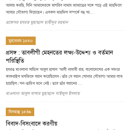
আদায় করছি, যিনি আমাদেরকে মাগরিব নামায জামাতের সঙ্গে পড়ে এই মাহফিলে
আসার সৌভাগ্য দিয়েছেন। এসকল মাহফিল সম্পর্কে বহু আ…
প্রফেসর হযরত মুহাম্মাদ হামীদুর রহমান
মুহাররম ১৪৪০
প্রসঙ্গ : তাবলীগী মেহনতের লক্ষ্য-উদ্দেশ্য ও বর্তমান
পরিস্থিতি
হযরত মাওলানা সায়্যিদ আবুল হাসান ‘আলী নাদাবী রাহ. বাংলাদেশের এক সফরে
কাকরাইল মসজিদে বয়ান করেছিলেন। তাঁর সে বয়ান শোনার সৌভাগ্য আমার লাভ
হয়েছিল। সন-তারিখ মনে নেই। তবে তাঁর বয়ানের …
মাওলানা আবুল বাশার মুহাম্মাদ সাইফুল ইসলাম
যিলহজ্ব ১৪৩৯
বিবাদ-বিসংবাদে করণীয়