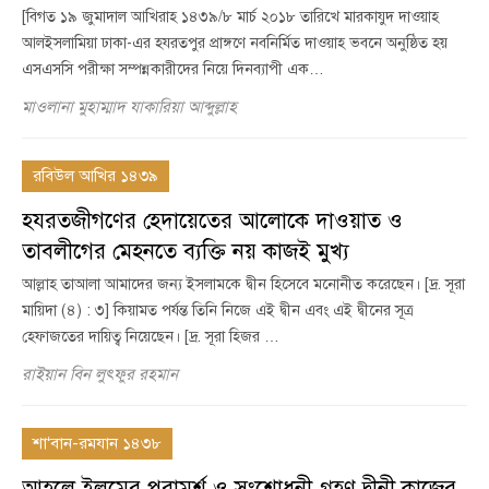
[বিগত ১৯ জুমাদাল আখিরাহ ১৪৩৯/৮ মার্চ ২০১৮ তারিখে মারকাযুদ দাওয়াহ
আলইসলামিয়া ঢাকা-এর হযরতপুর প্রাঙ্গণে নবনির্মিত দাওয়াহ ভবনে অনুষ্ঠিত হয়
এসএসসি পরীক্ষা সম্পন্নকারীদের নিয়ে দিনব্যাপী এক…
মাওলানা মুহাম্মাদ যাকারিয়া আব্দুল্লাহ
রবিউল আখির ১৪৩৯
হযরতজীগণের হেদায়েতের আলোকে দাওয়াত ও
তাবলীগের মেহনতে ব্যক্তি নয় কাজই মুখ্য
আল্লাহ তাআলা আমাদের জন্য ইসলামকে দ্বীন হিসেবে মনোনীত করেছেন। [দ্র. সূরা
মায়িদা (৪) : ৩] কিয়ামত পর্যন্ত তিনি নিজে এই দ্বীন এবং এই দ্বীনের সূত্র
হেফাজতের দায়িত্ব নিয়েছেন। [দ্র. সূরা হিজর …
রাইয়ান বিন লুৎফুর রহমান
শা‘বান-রমযান ১৪৩৮
আহলে ইলমের পরামর্শ ও সংশোধনী গ্রহণ দ্বীনী কাজের