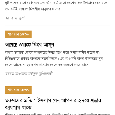
দুই পক্ষের মাঝে যে বিসংবাদের ঘটনা ঘটেছে তা দেশের বিজ্ঞ উলামায়ে কেরামকে
তো বটেই, সাধারণ চিন্তাশীল মানুষকেও ভার…
আ. ব. ম. মুসা
শাওয়াল ১৪৩৯
আল্লাহ্র ওয়াস্তে ফিরে আসুন
আল্লাহ তাআলা কোনো সম্প্রদায়ের উপর হঠাৎ করে আযাব নাযিল করেন না।
বিভিন্নভাবে প্রথমত বান্দাকে সতর্ক করেন। এরপরও যদি বান্দা গাফলতের ঘুম
থেকে জাগ্রত না হয় তখন আসমান থেকে ভয়াবহরূপে নেমে আসে…
হযরত মাওলানা ইউসুফ লুধিয়ানভী
শাওয়াল ১৪৩৯
তরুণদের প্রতি : ‘ইসলাম যেন আপনার হৃদয়ে শ্রদ্ধার
জায়গায় থাকে’