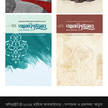
কপিরাইট © ২০২৪ মাসিক আলকাউসার । সম্পাদক ও প্রকাশক: আবুল