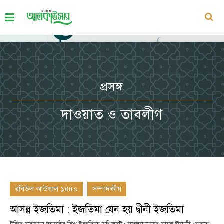
প্রসঙ্গ
দাওয়াত ও তাবলীগ
রবিউল আউয়াল ১৪৪০
সম্পাদকীয়
আসন্ন ইজতিমা : ইজতিমা যেন হয় দ্বীনী ইজতিমা