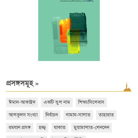
»
প্রসঙ্গসমূহ
ঈমান-আকাইদ
একটি ভুল নাম
শিক্ষা/সিলেবাস
আলকুদস সংখ্যা
নির্বাচন
নামায-সালাত
তাহারাত
রমযান প্রসঙ্গ
হজ্জ্ব
যাকাত
মুয়ামালাত-লেনদেন