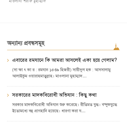
মাওলানা শরীফ মুহাম্মাদ
অন্যান্য প্রবন্ধসমূহ
এবারের রমযানে কি আমরা আসলেই একা হয়ে গেলাম?
(সা ক্ষা ৎ কা র : রমযান ১৪৩৯ হিজরী) সায়ীদুল হক : আসসালামু
আলাইকুম ওয়ারাহমাতুল্লাহ। মাওলানা মুহাম্মাদ…
সরকারের মাদকবিরোধী অভিযান : কিছু কথা
সরকার মাদকবিরোধী অভিযান শুরু করেছে। রীতিমত যুদ্ধ। বন্দুকযুদ্ধে
ইতোমধ্যে বহু প্রাণহানি হয়েছে। ধারণা করা য…