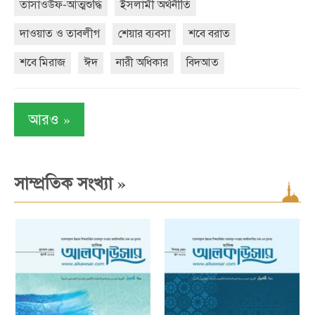
তাসাওউফ-আত্মশুদ্ধি
ইসলামী অর্থনীতি
দাওয়াত ও তাবলীগ
শেয়ার ব্যবসা
শবে বরাত
শবে মিরাজ
ঈদ
নারী অধিকার
বিদআত
»
আরও
»
সাম্প্রতিক সংখ্যা