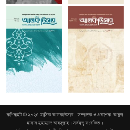
কপিরাইট © ২০২৪ মাসিক আলকাউসার । সম্পাদক ও প্রকাশক: আবুল
হাসান মুহাম্মাদ আবদুল্লাহ । সর্বস্বত্ব সংরক্ষিত ।