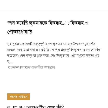
‘দান করেছি লুকমানকে হিকমাহ...’ : হিকমাহ ও
শোকরগোযারি
সূরা লুকমানের একটি গুরুত্বপূর্ণ অংশে লুকমান আ.-এর উপদেশসমূহ বর্ণিত
হয়েছে। আল্লাহ তাআলা তাঁর এই প্রিয় বান্দার প্রজ্ঞাপূর্ণ কিছু কথা কুরআনে বর্ণনা
করেছেন। যেন মানুষ তা গ্রহণ করে এবং উপকৃত হয়। এই অংশের কারণে এই
সূ…
মাওলানা মুহাম্মাদ যাকারিয়া আব্দুল্লাহ
পথের সন্ধানে
ব য়া ন : অল্পেতুষ্টির ক্ষেত্র কী?