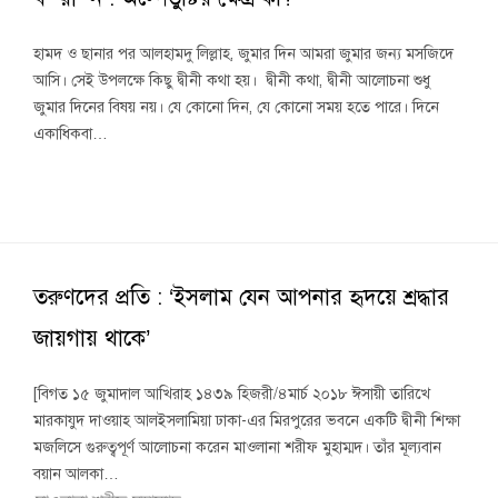
হামদ ও ছানার পর আলহামদু লিল্লাহ, জুমার দিন আমরা জুমার জন্য মসজিদে
আসি। সেই উপলক্ষে কিছু দ্বীনী কথা হয়। দ্বীনী কথা, দ্বীনী আলোচনা শুধু
জুমার দিনের বিষয় নয়। যে কোনো দিন, যে কোনো সময় হতে পারে। দিনে
একাধিকবা…
তরুণদের প্রতি : ‘ইসলাম যেন আপনার হৃদয়ে শ্রদ্ধার
জায়গায় থাকে’
[বিগত ১৫ জুমাদাল আখিরাহ ১৪৩৯ হিজরী/৪মার্চ ২০১৮ ঈসায়ী তারিখে
মারকাযুদ দাওয়াহ আলইসলামিয়া ঢাকা-এর মিরপুরের ভবনে একটি দ্বীনী শিক্ষা
মজলিসে গুরুত্বপূর্ণ আলোচনা করেন মাওলানা শরীফ মুহাম্মদ। তাঁর মূল্যবান
বয়ান আলকা…