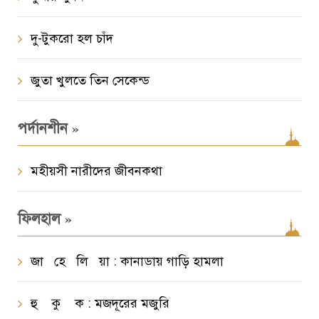
দু-টুকরো হল চাঁদ
জুতা খুলতে তিন সেকেন্ড
»
পর্দানশীন
মহীয়সী নারীদের জীবনকথা
»
ফিলহাল
জা হে লি য়া : কানাডায় গাড়ি হামলা
হু কু ক : মজদূরের মজুরি