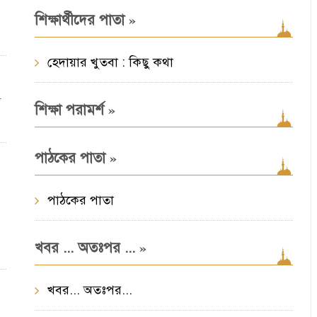
»
শিক্ষার্থীদের পাতা
হেদায়ার খুতবা : কিছু কথা
ম
»
শিক্ষা পরামর্শ
»
পাঠকের পাতা
পাঠকের পাতা
»
খবর ... অতঃপর ...
খবর... অতঃপর...