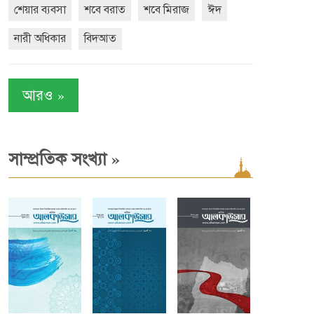
শেয়ার ব্যবসা
শবে বরাত
শবে মিরাজ
ঈদ
নারী অধিকার
বিদআত
»
আরও
»
সাম্প্রতিক সংখ্যা