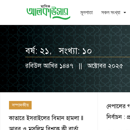
মূলপাতা
সকল সংখ্যা
বর্ষ: ২১, সংখ্যা: ১০
রবিউল আখির ১৪৪৭ || অক্টোবর ২০২৫
সম্পাদকীয়
নেপালের গণ
নির্বাচন : প
কাতারে ইসরাইলের বিমান হামলা ‖
আরব ও মুসলিম বিশ্বকে কী বার্তা…