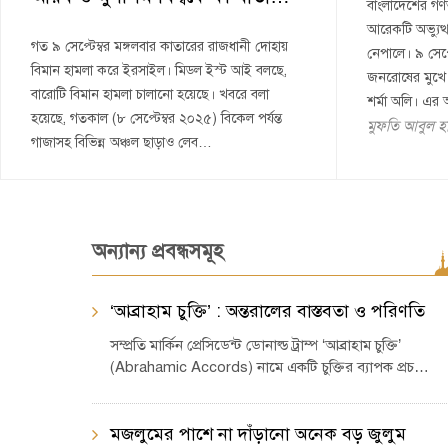
বাংলাদেশের গণঅ
আরেকটি অভ্যুত্
গত ৯ সেপ্টেম্বর মঙ্গলবার কাতারের রাজধানী দোহায়
নেপালে। ৯ সেপ্
বিমান হামলা করে ইরসাইল। মিডল ইস্ট আই বলছে,
জনরোষের মুখে পদ
বারোটি বিমান হামলা চালানো হয়েছে। খবরে বলা
শর্মা অলি। এর 
হয়েছে, গতকাল (৮ সেপ্টেম্বর ২০২৫) বিকেল পর্যন্ত
মুফতি আবুল হাস
গাজাসহ বিভিন্ন অঞ্চল ছাড়াও লেব…
অন্যান্য প্রবন্ধসমূহ
‘আব্রাহাম চুক্তি’ : অন্তরালের বাস্তবতা ও পরিণতি
সম্প্রতি মার্কিন প্রেসিডেন্ট ডোনাল্ড ট্রাম্প ‘আব্রাহাম চুক্তি’
(Abrahamic Accords) নামে একটি চুক্তির ব্যাপক প্রচ…
মজলুমের পাশে না দাঁড়ানো অনেক বড় জুলুম