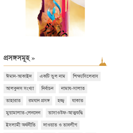
»
প্রসঙ্গসমূহ
ঈমান-আকাইদ
একটি ভুল নাম
শিক্ষা/সিলেবাস
আলকুদস সংখ্যা
নির্বাচন
নামায-সালাত
তাহারাত
রমযান প্রসঙ্গ
হজ্জ্ব
যাকাত
মুয়ামালাত-লেনদেন
তাসাওউফ-আত্মশুদ্ধি
ইসলামী অর্থনীতি
দাওয়াত ও তাবলীগ