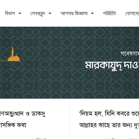
বিভাগ
লেখকবৃন্দ
আপনার জিজ্ঞাসা
পরিচিতি
যোগায
অভ্যুত্থান ও ডাকসু
‘নিয়ম হল, যিনি কবরে শু
্রাসঙ্গিক কথা
আল্লাহর কাছে তার জন্য 