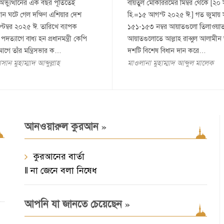
ভ্যুত্থানের এক বছর পূর্তিতেই
বায়তুল মোকাররমের মিম্বর থেকে [২
থান ঘটে গেল দক্ষিণ এশিয়ার দেশ
হি.=১৫ আগস্ট ২০২৫ ঈ.] গত জুমায়
টেম্বর ২০২৫ ঈ. তারিখে ব্যাপক
১৫১-১৫৩ নম্বর আয়াতগুলো তিলাওয়াত
ত্যাগে বাধ্য হন প্রধানমন্ত্রী কেপি
আয়াতগুলোতে আল্লাহ রাব্বুল আলামীন ত
আগে তাঁর মন্ত্রিসভার ক…
দশটি বিশেষ বিধান দান করে…
ান মুহাম্মাদ আব্দুল্লাহ
মাওলানা মুহাম্মাদ আব্দুল মালেক
»
আনওয়ারুল কুরআন
কুরআনের বার্তা
‖ না জেনে বলা নিষেধ
»
আপনি যা জানতে চেয়েছেন