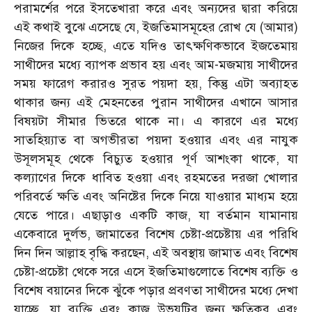
পরামর্শের পরে ইসতেখারা করে এবং অন্যদের দ্বারা করিয়ে
এই কথাই বুঝে এসেছে যে, ইজতিমাসমূহের রোখ যে (আমার)
নিজের দিকে হচ্ছে, এতে যদিও তাৎক্ষণিকভাবে ইজতেমায়
সাথীদের মধ্যে ব্যাপক প্রভাব হয় এবং আম-মজমায় সাথীদের
সময় ফারেগ করারও সুরত পয়দা হয়, কিন্তু এটা অব্যাহত
থাকার জন্য এই মেহনতের পুরান সাথীদের এখানে আসার
বিষয়টা সীমার ভিতরে থাকে না। এ কারণে এর মধ্যে
সাতহিয়্যাত বা অগভীরতা পয়দা হওয়ার এবং এর নাযুক
উসূলসমূহ থেকে বিচ্যুত হওয়ার পূর্ণ আশংকা থাকে, যা
কল্যাণের দিকে ধাবিত হওয়া এবং রহমতের দরজা খোলার
পরিবর্তে ক্ষতি এবং অনিষ্টের দিকে নিয়ে যাওয়ার মাধ্যম হয়ে
যেতে পারে। এছাড়াও একটি কাজ, যা বর্তমান যামানায়
একেবারে দুর্লভ, জামাতের বিশেষ চেষ্টা-প্রচেষ্টায় এর পরিধি
দিন দিন আল্লাহ বৃদ্ধি করছেন, এই অবস্থায় জামাত এবং বিশেষ
চেষ্টা-প্রচেষ্টা থেকে সরে এসে ইজতিমাগুলোতে বিশেষ ব্যক্তি ও
বিশেষ বয়ানের দিকে ঝুঁকে পড়ার প্রবণতা সাথীদের মধ্যে দেখা
যাচ্ছে, যা ব্যক্তি এবং কাজ উভয়টির জন্য ক্ষতিকর এবং