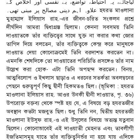
لياجائے، يہ احتياط، تواضع، بے نفسی اور اخلاص کے
علاوہ اہم دينی مصالح پر مبنی تھی۔ হযরত মাওলানা
মুহাম্মাদ ইলিয়াস রাহ.-এর জীবন-চরিত সংকলন প্রশ্নে
দীর্ঘদিন আমরা দ্বিধাগ্রস্ত ছিলাম। কেননা সবসময় তিনি
দাওয়াতকে তাঁর ব্যক্তিত্বের সাথে যুক্ত না করার কথা জোর
তাগিদ দিয়ে বলতেন, তাঁর ব্যক্তিত্বকে কেন্দ্র করে মানুষকে
দাওয়াত দেয়া কোনোক্রমেই তিনি বরদাশত করতেন না।
এমনকি শেষদিকে তো দাওয়াতের পরিচিতি প্রসঙ্গেও তাঁর নাম
উল্লেখ করা হোক- এটা তিনি অপছন্দ করতেন। বিনয়,
আত্মবিলোপ ও ইখলাস ছাড়াও এ ধরনের সতর্কতা অবলম্বনের
পেছনে গুরুত্বপূর্ণ কিছু দ্বীনী হিকমতও ছিল। (ভূমিকা : হযরত
মাওলানা ইলিয়াস রাহ. আওর উনকী দ্বীনী দাওয়াত, পৃ. ৩৬)
উপরোক্ত বক্তব্য থেকে স্পষ্ট হয় যে, এ বিষয়ে বড় হযরতজীর
অবস্থান কতটা মজবুত ছিল। শুধু তিনি নন, দ্বিতীয় হযরতজী
মাওলানা ইউসুফ রাহ.-ও এই উসূলের বিষয়ে অত্যন্ত যত্নবান
ছিলেন। কোনোভাবেই এই দাওয়াতী মেহনত এবং তাবলীগী
ইজতিমাসমূহ যাতে তাঁর ব্যক্তিত্বনির্ভর না হয়ে যায় এদিকে