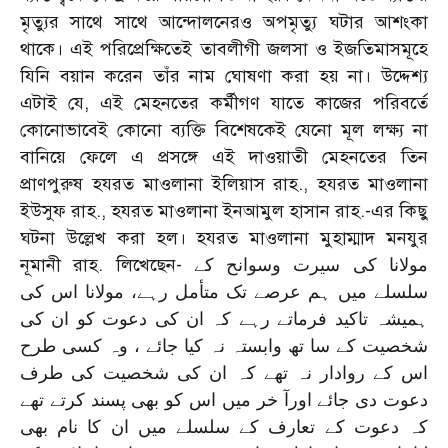
মৃত্যুর সাথে সাথে আন্দোলনেরও অপমৃত্যু ঘটার আশংকা
থাকে। এই পরিপ্রেক্ষিতেই তাবলীগী জলসা ও ইজতিমাসমূহে
যিনি বয়ান করেন তাঁর নাম ঘোষণা করা হয় না। উদ্দেশ্য
এটাই যে, এই মেহনতের কর্মীগণ যাতে কাজের পরিবর্তে
কোনোভাবেই কোনো ব্যক্তি বিশেষকেই যেনো মূল লক্ষ্য না
বানিয়ে ফেলে এ প্রসঙ্গে এই দাওয়াতী মেহনতের তিন
প্রাণপুরুষ হযরত মাওলানা ইলিয়াস রাহ., হযরত মাওলানা
ইউসুফ রাহ., হযরত মাওলানা ইনআমুল হাসান রাহ.-এর কিছু
ঘটনা উল্লেখ করা হল। হযরত মাওলানা মুহাম্মাদ মনযুর
নূমানী রাহ. লিখেছেন- مولانا کی سيرت وسوانح کے
سلسلے ميں ہم عرصے تک متأمل رہے، مولانا اس کی
ہميشہ تاکيد فرماتے رہے کہ ان کی دعوت کو ان کی
شخصيت کے سا تھ وابستہ نہ کيا جائے ، وہ کسی طرح
اس کے روادار نہ تھے کہ ان کی شخصيت کی طرف
دعوت دی جائے اورآ خر ميں اس کو بھی پسند کرتے تھے
کہ دعوت کے تعارف کے سلسلے ميں ان کا نام بھی