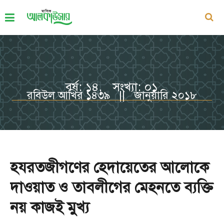
বর্ষ: ১৪, সংখ্যা: ০১
রবিউল আখির ১৪৩৯ || জানুয়ারি ২০১৮
হযরতজীগণের হেদায়েতের আলোকে
দাওয়াত ও তাবলীগের মেহনতে ব্যক্তি
নয় কাজই মুখ্য