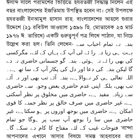
ঈসাব্দ সালে পরামর্শের ভিত্তিতে হযরতজী সিদ্ধান্ত নিলেন এই
বছর বাংলাদেশের ইজতিমায় উপস্থিত হবেন না। সেই উপলক্ষে
হযরতজী ইনআমুল হাসান রাহ. বাংলাদেশের আহলে শুরার
উদ্দেশে (২১ রবিউল আওয়াল ১৩৯৬ হি. মোতাবেক ২৩ মার্চ
১৯৭৬ ঈ. তারিখে) একটি গুরুত্বপূর্ণ পত্র লিখে পাঠান, যা নিচে
উল্লেখ করা হল। তিনি লেখেন- بندہ نے تمام احباب سے
بہت ہی زيا دہ را ‏ئے لی آپ کے يہاں کے لئے، مگرکسی
کی بھی را ئے نہ ہوئی۔ بندہ گو جسمانی حاضری نہ دے
گا ليکن بندہ کی دعا اور دل کی پکار آپ کے سا تھ ہے۔
اللہ تعالی ہی کر نےوالاہے، بندہ آئے تب بھی اور نہ آئے
تب بھی، بلکہ اپنی عدم حاضری بعض وجوہ سے حاضری
سے زيادہ مفيد ہے، حاضری ميں مخلوق پر نظر آسکتی
ہے، غير حاضری ميں صرف خالق پر نظر جمنے کا قوی
امکان ہے، حاضری ميں بوجھ اوروں پر ہو سکتاہے، غير
حاضری ميں سا را بوجھ آپ سب پر ہوگا جو تمام
فتوحات غيب کے لئے مفتاح کا کام دے سکے گا۔ ‘বান্দা
আপনাদের এখানে আসার বিষয়ে সমস্ত আহবাবের রায়