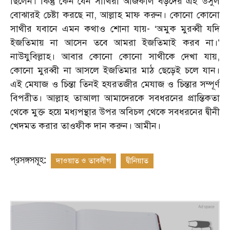
ছিলেন। কিন্তু কেন যেন সাথিরা আজকাল বড়দের এই উসুল
বোঝারই চেষ্টা করছে না, আল্লাহ মাফ করুন। কোনো কোনো
সাথীর যবানে এমন কথাও শোনা যায়- ‘অমুক মুরব্বী যদি
ইজতিমায় না আসেন তবে আমরা ইজতিমাই করব না।’
নাউযুবিল্লাহ। আবার কোনো কোনো সাথীকে দেখা যায়,
কোনো মুরব্বী না আসলে ইজতিমার মাঠ ছেড়েই চলে যান।
এই মেযাজ ও চিন্তা তিনই হযরতজীর মেযাজ ও চিন্তার সম্পূর্ণ
বিপরীত। আল্লাহ তাআলা আমাদেরকে সবধরনের প্রান্তিকতা
থেকে মুক্ত হয়ে মধ্যপন্থার উপর অবিচল থেকে সবধরনের দ্বীনী
খেদমত করার তাওফীক দান করুন। আমীন।
প্রসঙ্গসমূহ:
দাওয়াত ও তাবলীগ
দ্বীনিয়াত