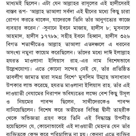
মাধ্যমই ছিলেন। এটা যেন আল্লাহর রাসূলের এই হাদীসেরই
বাস্তব রূপ- ‘আল্লাহ তাআলা সর্বদা এই দ্বীনের মধ্যে কিছু চারা
রোপণ করতে থাকেন, যাদেরকে তিনি তাঁর আনুগত্যের কাজে
ব্যবহার করেন।’ -সুনানে ইবনে মাজাহ, হাদীস ৮; মুসনাদে
আহমাদ, হাদীস ১৭৭৮৯; সহীহ ইবনে হিব্বান, হাদীস ৩২৬
বিগত শতাব্দীতেও আল্লাহ তাআলা এতদঞ্চলে এ ধরনের
অসংখ্য নমুনা কায়েম করেছিলেন। তাঁদের মধ্যে দাঈ ইলাল্লাহ
হযরত মাওলানা ইলিয়াস রাহ.-এর নাম বিশেষভাবে
উল্লেখযোগ্য। এতে কোনো সন্দেহ নেই যে, তাঁর প্রতিষ্ঠিত
তাবলীগ জামাত দ্বারা সমগ্র বিশে^ মুসলিম উম্মাহ অসাধারণ
উপকার লাভ করেছে, হযরত মাওলানা ইলিয়াস রাহ. তাঁর এই
দাওয়াতী নেযামের নিরাপদ ভবিষ্যতের লক্ষ্যে বেশ কিছু উসূল
ও নিয়মের পাবন্দ ছিলেন, সাথীদেরকেও পাবন্দ
বানিয়েছিলেন। বিশেষ করে অতীতের বিভিন্ন দ্বীনী তাহরীক
থেকে অভিজ্ঞতা গ্রহণ করে তিনি এই সিদ্ধান্তে উপনীত
হয়েছিলেন যে, কোনোভাবেই এই দাওয়াতী মেহনত যেন তাঁর
ব্যক্তিত্বকে কেন্দ্র করে পরিচালিত না হয়। কেননা এতে ব্যক্তির