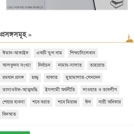
»
প্রসঙ্গসমূহ
ঈমান-আকাইদ
একটি ভুল নাম
শিক্ষা/সিলেবাস
আলকুদস সংখ্যা
নির্বাচন
নামায-সালাত
তাহারাত
রমযান প্রসঙ্গ
হজ্জ্ব
যাকাত
মুয়ামালাত-লেনদেন
তাসাওউফ-আত্মশুদ্ধি
ইসলামী অর্থনীতি
দাওয়াত ও তাবলীগ
শেয়ার ব্যবসা
শবে বরাত
শবে মিরাজ
ঈদ
নারী অধিকার
বিদআত