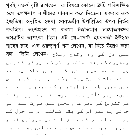
খুবই সতর্ক দৃষ্টি রাখতেন। এ বিষয়ে কোনো ত্রুটি পরিলক্ষিত
হলে তৎক্ষণাৎ সাথীদের সাবধান করে দিতেন। একবার এক
ইজতিমা অনুষ্ঠিত হওয়া হযরতজীর উপস্থিতির উপর নির্ভর
করছিল। অংশগ্রহণ না করলে ইজতিমার আয়োজকদের
অসন্তুষ্টির আশংকা ছিল। এই প্রেক্ষাপটে হযরতজী ইউসুফ
ছাহেব রাহ. এক গুরুত্বপূর্ণ পত্র লেখেন, যা নিচে উল্লেখ করা
হল। তিনি লেখেন- کئی دن کی رد وقدح وصلاح
ومشورے کے بعد استخا رہ کر کے اور کراکے یہی
چیز سمجھ میں آئی کہ اپنی ذات پر جو
اجتماعات کا رخ پرتا چلا جارہا ہے اگر چہ اس
ميں فوری طور پڑ اجتماع کے موقع پر احباب
ميںعمومی تأثر پید ا ہوجا تا ہے اور اوقات
کی تفریغ کی بھی عام مجمع ميں صورت پیدا ہو
جاتی ہے مگر اس کی بقا کےلئے اس ما حول کے
پرا نے احباب کے يہاں آنے کی صورتيں قابو
نہيں آتيں۔ اسلئے اس عمل کے سطحی ہو نے اور