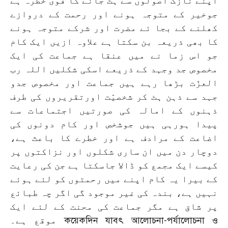
اپنے نازک اصولوں سے ہٹ جانے کا قوی خطرہ ہے
جوخير کے متوجہ ہونے اور رحمت کے دروازے
کھلنے کے بجا ئے مضرت اور شرکے متوجہ ہونے
کا بھی ذريعہ بن سکتا ہے علاوہ ازيں ايک کام
جو اس زما نے میں عنقا ہے جماعت کی ايک
مخصوص جد وجہد کے ذريعے اسکی شکليں اللہ رب
العزّت بڑھا رہے ہيں جماعت اور مخصوص جدو
جہد سے ذہن ہٹ کر شخصيّت اورتقريروں کی طرف
ذہنوں کے امالہ کی صورتيں اجتماعات سے
پيدا ہورہی ہيں جوشخص اور کام دونوں کی
اضاعت کے مرادف ہے اور خطرے کا باعث ہے،
دوچار دن میں ان ساری شکلوں اور نزاکتوں پر
کيسے ايک مجمع کو ڈالا جاسکتا ہے جن کی رعايت
کے بيرا يہ کام اپنے ميں رحمتوں کو لئے ہوئے
نہيں ہے، بندہ کی غير موجود گی اگر چہ طبائع
پر شاق ہے مگر جماعت کی محنت کے لئے ايک
موقع ہے۔ কয়েকদিন যাবৎ আলোচনা-পর্যালোচনা ও