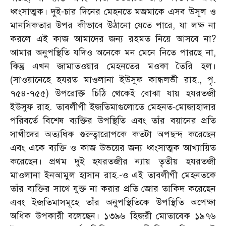
ধ্বংসাত্মক। দুই-চার দিনের মেহনতে মজমাকে এসব উসূল ও
মানসিকতার উপর কীভাবে উঠানো যেতে পারে, যা লক্ষ না
করলে এই কাজ আমাদের জন্য রহমত নিয়ে আসবে না?
আমার অনুপস্থিতি যদিও অনেকে মন মেনে নিতে পারছে না,
কিন্তু এখন জামাতওয়ার মেহনতের মওকা তৈরি হল।
(সাওয়ানেহে হযরত মাওলানা ইউসুফ কান্ধলভী রাহ., পৃ.
৭৫৪-৭৫৫) উপরোক্ত চিঠি থেকেই বোঝা যায় হযরতজী
ইউসুফ রাহ. তাবলীগী ইজতিমাগুলোতে মেহনত-মোজাহাদার
পরিবর্তে বিশেষ ব্যক্তির উপস্থিতি এবং তাঁর বয়ানের প্রতি
সাথীদের অত্যধিক গুরুত্বারোপকে কতটা অপছন্দ করেছেন
এবং একে ব্যক্তি ও কাজ উভয়ের জন্য ধ্বংসাত্মক আখ্যায়িত
করেছেন। প্রথম দুই হযরতজীর ন্যায় তৃতীয় হযরতজী
মাওলানা ইনআমুল হাসান রাহ.-ও এই তাবলীগী মেহনতকে
তাঁর ব্যক্তির সাথে যুক্ত না করার প্রতি জোর তাকিদ করেছেন
এবং ইজতিমাসমূহে তাঁর অনুপস্থিতিকে উপস্থিতি অপেক্ষা
অধিক উপকারী বলেছেন। ১৩৯৬ হিজরী মোতাবেক ১৯৭৬