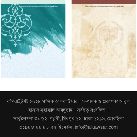
কপিরাইট © ২০২৪ মাসিক আলকাউসার । সম্পাদক ও প্রকাশক: আবুল
হাসান মুহাম্মাদ আবদুল্লাহ । সর্বস্বত্ব সংরক্ষিত ।
সার্কুলেশন: ৩০/১২, পল্লবী, মিরপুর-১২, ঢাকা-১২১৬, মোবাইল:
০১৯৮৪ ৯৯ ৮৮ ২২, ইমেইল: info@alkawsar.com