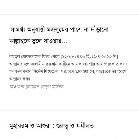
‘সামর্থ্য অনুযায়ী মজলুমের পাশে না দাঁড়ানো
আল্লাহকে ভুলে যাওয়ার…
বায়তুল মোকাররমের মিম্বর থেকে [১২-১০-১৪৪৬ হি./১১-৪-২০২৫ ঈ.]
আল্লাহ রাব্বুল আলামীন কুরআন কারীমে অনেক জায়গায় আমাদেরকে তাকওয়া
অবলম্বন করার নির্দেশ দিয়েছেন। সংক্ষেপে তাকওয়া হল, আল্লাহকে ভালবেসে
আল্লাহর ফরয…
মাওলানা মুহাম্মাদ আব্দুল মালেক
মুহাররম ও আশুরা : গুরুত্ব ও ফযীলত