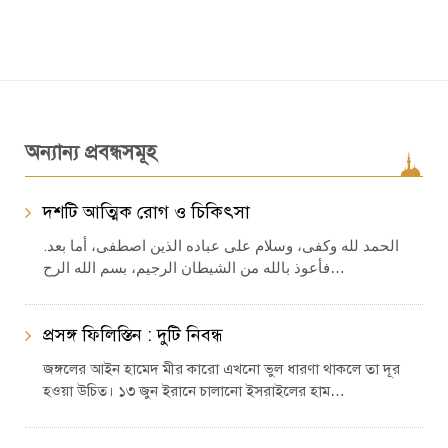
অন্যান্য প্রবন্ধসমূহ
দশটি আত্মিক রোগ ও চিকিৎসা
الحمد لله وكفى، وسلام على عباده الذين اصطفى، أما بعد.
فأعوذ بالله من الشيطان الرجيم، بسم الله الرح…
প্রসঙ্গ ফিলিস্তিন : দুটি নিবন্ধ
জঙ্গলের আইন হামেদ মীর কারো এখনো ভুল ধারণা থাকলে তা দূর
হওয়া উচিত। ১৩ জুন ইরানে চালানো ইসরাইলের হাম…