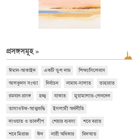
»
প্রসঙ্গসমূহ
ঈমান-আকাইদ
একটি ভুল নাম
শিক্ষা/সিলেবাস
আলকুদস সংখ্যা
নির্বাচন
নামায-সালাত
তাহারাত
রমযান প্রসঙ্গ
হজ্জ্ব
যাকাত
মুয়ামালাত-লেনদেন
তাসাওউফ-আত্মশুদ্ধি
ইসলামী অর্থনীতি
দাওয়াত ও তাবলীগ
শেয়ার ব্যবসা
শবে বরাত
শবে মিরাজ
ঈদ
নারী অধিকার
বিদআত