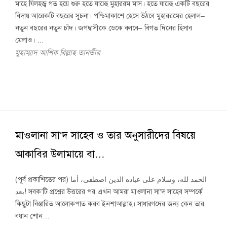
মাহে যিলহজ্ব গত হয়ে শুরু হতে যাচ্ছে মুহাররম মাস। হতে যাচ্ছে একটি বছরের
বিদায় আরেকটি বছরের সূচনা। পশ্চিমাকাশে হেসে উঠবে মুহাররমের হেলাল–
নতুন বছরের নতুন চাঁদ। জগদ্বাসীকে ডেকে বলবে– বিগত দিনের হিসাব
মেলাও। …
মুহাম্মাদ আশিক বিল্লাহ তানভীর
মাওলানা সা‘দ সাহেব ও তার অনুসারীদের বিষয়ে
আকাবির উলামায়ে বা…
(পূর্ব প্রকাশিতের পর) الحمد لله، وسلام على عباده الذين اصطفى، أما
بعد! সবক’টি প্রশ্নের উত্তরের পর এখন আমরা মাওলানা সা‘দ সাহেব সম্পর্কে
কিছুটা বিস্তারিত আলোকপাত করব ইনশাআল্লাহ। সাধারণদের জন্য কেন তার
বয়ান শোন…