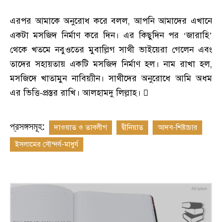
এরপর আমাকে অনুরোধ করে বলল
,
আপনি আমাদের এখানে
একটা মসজিদ নির্মাণ করে দিন। এর কিছুদিন পর
‘
জারাহি
’
থেকে খতমে নবুওতের মুবাল্লিগ সাথী ভাইয়েরা গেলেন এবং
তাদের সহায়তায় একটি মসজিদ নির্মাণ হল। নাম রাখা হল
,
মসজিদে খাতামুন নাবিয়্যীন। সাথীদের অনুরোধে আমি অধম
এর ভিত্তি-প্রস্তর রাখি। আলহামদু লিল্লাহ। 
প্রসঙ্গসমূহ:
দাওয়াত ও তাবলীগ
দ্বীনিয়াত
আদব-শিষ্টাচার
ইসলামের সৌন্দর্য-মাধুর্য