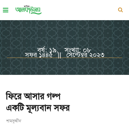
বর্ষ: ১৯, সংখ্যা: ০৮
সফর ১৪৪৫ || সেপ্টেম্বর ২০২৩
ফিরে আসার গল্প
একটি মূল্যবান সফর
শামসুদ্দীন