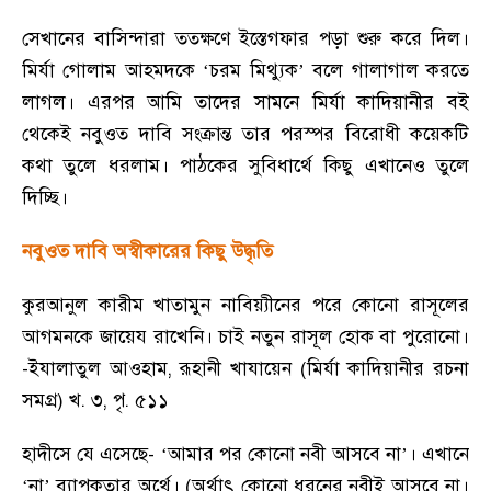
সেখানের বাসিন্দারা ততক্ষণে ইস্তেগফার পড়া শুরু করে দিল।
মির্যা গোলাম আহমদকে
‘
চরম মিথ্যুক
’
বলে গালাগাল করতে
লাগল। এরপর আমি তাদের সামনে মির্যা কাদিয়ানীর বই
থেকেই নবুওত দাবি সংক্রান্ত তার পরস্পর বিরোধী কয়েকটি
কথা তুলে ধরলাম। পাঠকের সুবিধার্থে কিছু এখানেও তুলে
দিচ্ছি।
নবুওত দাবি অস্বীকারের কিছু উদ্ধৃতি
কুরআনুল কারীম খাতামুন নাবিয়্যীনের পরে কোনো রাসূলের
আগমনকে জায়েয রাখেনি। চাই নতুন রাসূল হোক বা পুরোনো।
-
ইযালাতুল আওহাম
,
রূহানী খাযায়েন (মির্যা কাদিয়ানীর রচনা
সমগ্র) খ. ৩
,
পৃ. ৫১১
হাদীসে যে এসেছে
- ‘
আমার পর কোনো নবী আসবে না
’
। এখানে
‘
না
’
ব্যাপকতার অর্থে। (অর্থাৎ কোনো ধরনের নবীই আসবে না।