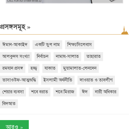
»
প্রসঙ্গসমূহ
ঈমান-আকাইদ
একটি ভুল নাম
শিক্ষা/সিলেবাস
আলকুদস সংখ্যা
নির্বাচন
নামায-সালাত
তাহারাত
রমযান প্রসঙ্গ
হজ্জ্ব
যাকাত
মুয়ামালাত-লেনদেন
তাসাওউফ-আত্মশুদ্ধি
ইসলামী অর্থনীতি
দাওয়াত ও তাবলীগ
শেয়ার ব্যবসা
শবে বরাত
শবে মিরাজ
ঈদ
নারী অধিকার
বিদআত
»
আরও