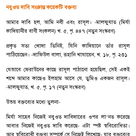
নবুওত দাবি সংক্রান্ত কয়েকটি বক্তব্য
আমার দাবি হল
,
আমি নবী এবং রাসূল।
-
মালফুযাত (মির্যা
কাদিয়ানীর বাণী সংকলন) খ. ৫
,
পৃ. ৪৪৭ (নতুন সংস্করণ)
প্রকৃত সত্য খোদা তিনিই
,
যিনি কাদিয়ানে তাঁর রাসূল
পাঠিয়েছেন।
-
দাফিউল বালা
,
রূহানি খাযায়েন
,
খ. ১৮
,
পৃ. ২৩১
যেভাবে ফেরাউনের কাছে রাসূল পাঠানো হয়েছিল
,
সেই একই
শব্দে আমার কাছেও ইলহাম আসে যে
,
তুমিও একজন রাসূল।
-
মালফুযাত
,
খ. ৫
,
পৃ. ১৭ (নতুন সংস্করণ)
উভয় বক্তব্যের মধ্যে তুলনা
-
মির্যা সাহেব নিজেই নবুওত দাবিদারের ওপর লা
‘
নত করেছে
আবার নিজেই নবুওত দাবি করেছে
-
এটা স্পষ্ট স্ববিরোধিতা।
আর স্ববিরোধী বক্তব্য সম্পর্কে সে নিজেই লিখেছে
-
যার বক্তব্যের