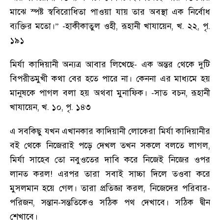
মাঝে স্পষ্ট স্ববিরোধিতা পাওয়া যায় তার অবস্থা এক নির্বোধ
ব্যক্তির মতো।
” -
হাকীকাতুল ওহী
,
রূহানী খাযায়েন
,
খ. ২২
,
পৃ.
১৯১
মির্যা কাদিয়ানী অন্যত্র আবার লিখেছে
-
এক অন্তর থেকে দুটি
বিপরীতমুখী কথা বের হতে পারে না। কেননা এর মাধ্যমে হয়
মানুষকে পাগল বলা হয় অথবা মুনাফিক।
-
সাত বচন
,
রূহানী
খাযায়েন
,
খ. ১০
,
পৃ. ১৪৩
এ সবকিছু যখন এখানকার কাদিয়ানী লোকেরা মির্যা কাদিয়ানীর
বই থেকে নিজেরাই পড়ে দেখল তখন সকলে বলতে লাগল
,
মির্যা সাহেব তো নবুওতের দাবি করে নিজেই নিজের ওপর
লানত করল! এরপর তারা সবাই সাচ্চা দিলে তওবা করে
মুসলমান হয়ে গেল। তারা প্রতিজ্ঞা করল
,
নিজেদের পরিবার-
পরিজন
,
সন্তান-সন্ততিকেও সঠিক পথ দেখাবে। সঠিক দ্বীন
শেখাবে।