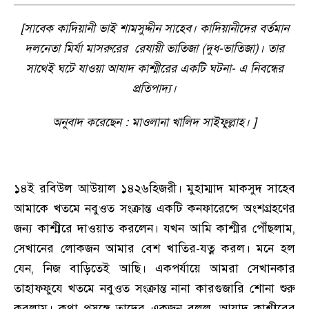
[
সাবেক কাদিয়ানী ভাই শামসুদ্দীন সাহেব। কাদিয়ানীদের বর্তমান
দলনেতা মির্যা মাসরুরের রেযায়ী ভাতিজা (দুধ-ভাতিজা)। তার
সাথেই ঘটে যাওয়া আযাদ কাশ্মীরের একটি ঘটনা
-
এ নিবন্ধের
প্রতিপাদ্য।
অনুবাদ করেছেন : মাওলানা খালিদ সাইফুল্লাহ। ]
১৪ই রবিউল আউয়াল ১৪২৬হিজরী। মুহাম্মাদ মাকসুদ সাহেব
আমাকে খতমে নবুওত সংক্রান্ত একটি কনফারেন্সে অংশগ্রহণের
জন্য কাশ্মীরে দাওয়াত করলেন। যখন আমি কাশ্মীর পৌঁছলাম
,
সেখানের লোকজন আমার বেশ খাতির-যত্ন করল। মনে হল
যেন
,
নিজ বাড়িতেই আছি। একপর্যায়ে আমরা সেখানকার
তাহাফ্ফুযে খতমে নবুওত সংক্রান্ত নানা কারগুজারি শোনা শুরু
করলাম। কথা প্রসঙ্গে তাদের একজন বলল
,
আযাদ কাশ্মীরের