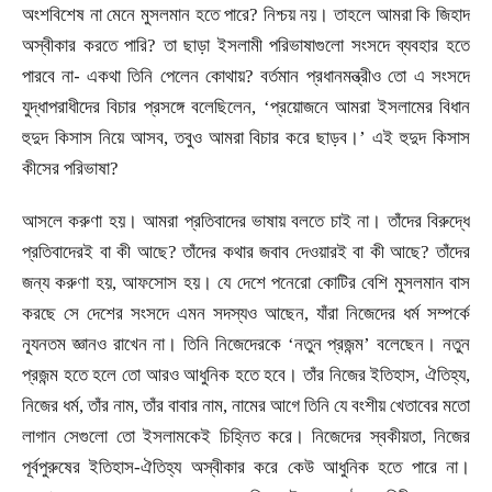
অংশবিশেষ না মেনে মুসলমান হতে পারে
?
নিশ্চয় নয়। তাহলে আমরা কি জিহাদ
অস্বীকার করতে পারি
?
তা ছাড়া ইসলামী পরিভাষাগুলো সংসদে ব্যবহার হতে
-
পারবে না
একথা তিনি পেলেন কোথায়
?
বর্তমান প্রধানমন্ত্রীও তো এ সংসদে
যুদ্ধাপরাধীদের বিচার প্রসঙ্গে বলেছিলেন
, ‘
প্রয়োজনে আমরা ইসলামের বিধান
হুদুদ কিসাস নিয়ে আসব
,
তবুও আমরা বিচার করে ছাড়ব।
’
এই হুদুদ কিসাস
কীসের পরিভাষা
?
আসলে করুণা হয়। আমরা প্রতিবাদের ভাষায় বলতে চাই না। তাঁদের বিরুদ্ধে
প্রতিবাদেরই বা কী আছে
?
তাঁদের কথার জবাব দেওয়ারই বা কী আছে
?
তাঁদের
জন্য করুণা হয়
,
আফসোস হয়। যে দেশে পনেরো কোটির বেশি মুসলমান বাস
করছে সে দেশের সংসদে এমন সদস্যও আছেন
,
যাঁরা নিজেদের ধর্ম সম্পর্কে
ন্যূনতম জ্ঞানও রাখেন না। তিনি নিজেদেরকে
‘
নতুন প্রজন্ম
’
বলেছেন। নতুন
প্রজন্ম হতে হলে তো আরও আধুনিক হতে হবে। তাঁর নিজের ইতিহাস
,
ঐতিহ্য
,
নিজের ধর্ম
,
তাঁর নাম
,
তাঁর বাবার নাম
,
নামের আগে তিনি যে বংশীয় খেতাবের মতো
লাগান সেগুলো তো ইসলামকেই চিহ্নিত করে। নিজেদের স্বকীয়তা
,
নিজের
পূর্বপুরুষের ইতিহাস-ঐতিহ্য অস্বীকার করে কেউ আধুনিক হতে পারে না।