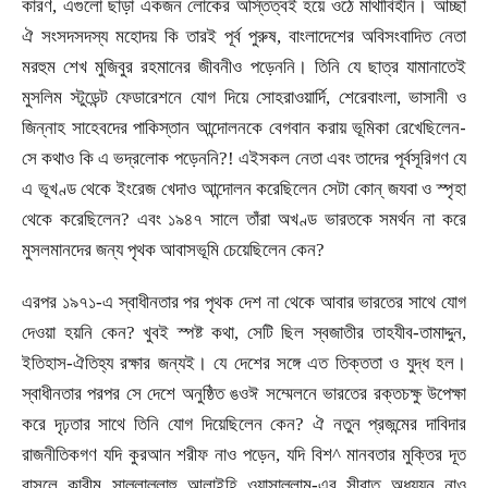
কারণ
,
এগুলো ছাড়া একজন লোকের অস্তিত্বই হয়ে ওঠে মাথাবিহীন। আচ্ছা
ঐ সংসদসদস্য মহোদয় কি তারই পূর্ব পুরুষ
,
বাংলাদেশের অবিসংবাদিত নেতা
মরহুম শেখ মুজিবুর রহমানের জীবনীও পড়েননি। তিনি যে ছাত্র যামানাতেই
মুসলিম স্টুডেন্ট ফেডারেশনে যোগ দিয়ে সোহরাওয়ার্দি
,
শেরেবাংলা
,
ভাসানী ও
-
জিন্নাহ সাহেবদের পাকিস্তান আন্দোলনকে বেগবান করায় ভূমিকা রেখেছিলেন
সে কথাও কি এ ভদ্রলোক পড়েননি
?!
এইসকল নেতা এবং তাদের পূর্বসূরিগণ যে
এ ভূখণ্ড থেকে ইংরেজ খেদাও আন্দোলন করেছিলেন সেটা কোন্ জযবা ও স্পৃহা
থেকে করেছিলেন
?
এবং ১৯৪৭ সালে তাঁরা অখণ্ড ভারতকে সমর্থন না করে
মুসলমানদের জন্য পৃথক আবাসভূমি চেয়েছিলেন কেন
?
এরপর ১৯৭১-এ স্বাধীনতার পর পৃথক দেশ না থেকে আবার ভারতের সাথে যোগ
দেওয়া হয়নি কেন
?
খুবই স্পষ্ট কথা
,
সেটি ছিল স্বজাতীর তাহযীব-তামাদ্দুন
,
ইতিহাস-ঐতিহ্য রক্ষার জন্যই। যে দেশের সঙ্গে এত তিক্ততা ও যুদ্ধ হল।
স্বাধীনতার পরপর সে দেশে অনুষ্ঠিত ঙওঈ সম্মেলনে ভারতের রক্তচক্ষু উপেক্ষা
করে দৃঢ়তার সাথে তিনি যোগ দিয়েছিলেন কেন
?
ঐ নতুন প্রজন্মের দাবিদার
রাজনীতিকগণ যদি কুরআন শরীফ নাও পড়েন
,
যদি বিশ
^
মানবতার মুক্তির দূত
রাসূলে কারীম সাল্লাল্লাহু আলাইহি ওয়াসাল্লাম-এর সীরাত অধ্যয়ন নাও