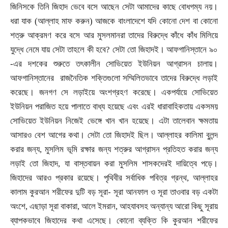
জিনিসকে তিনি জিহাদ ভেবে বসে আছেন সেটা আমাদের কাছে বোধগম্য নয়।
ধরা যাক (আল্লাহ মাফ করুন) আজকে বাংলাদেশে যদি কোনো দেশ বা কোনো
শত্রু আক্রমণ করে বসে আর মুসলমানরা তাদের বিরুদ্ধে কাঁধে কাঁধ মিলিয়ে
যুদ্ধে নেমে যায় সেটা তাহলে কী হবে
?
সেটা তো জিহাদই। আফগানিস্তানে ৯০
-এর দশকের শুরুতে তৎকালীন সোভিয়েত ইউনিয়ন আগ্রাসন চালায়।
আফগানিস্তানের রাজনৈতিক শক্তিগুলো সম্মিলিতভাবে তাদের বিরুদ্ধে লড়াই
করেছে। জনগণ সে লড়াইয়ে অংশগ্রহণ করেছে। একপর্যায়ে সোভিয়েত
ইউনিয়ন পরাজিত হয়ে পালাতে বাধ্য হয়েছে এবং এরই ধারাবাহিকতায় একসময়
সোভিয়েত ইউনিয়ন নিজেই ভেঙ্গে খান খান হয়েছে। এটা তালেবান ক্ষমতায়
আসারও বেশ আগের কথা। সেটা তো জিহাদই ছিল। আল্লাহর কালিমা বুলন্দ
করার জন্য
,
মুসলিম ভূমি রক্ষার জন্য শত্রুর আগ্রাসন প্রতিহত করার জন্য
লড়াই তো জিহাদ
,
যা বাস্তবায়ন করা মুসলিম শাসকদেরই দায়িত্বে পড়ে।
জিহাদের আরও প্রকার রয়েছে। পৃথিবীর সর্বাধিক পবিত্র গ্রন্থ
,
আল্লাহর
-
কালাম কুরআন শরীফের দুটি বড় সূরা
সূরা আনফাল ও সূরা তাওবার বড় একটা
অংশে
,
এছাড়া সূরা বাকারা
,
আলে ইমরান
,
আহযাবসহ অন্যান্য আরো কিছু সূরায়
ব্যাপকভাবে জিহাদের কথা এসেছে। কোনো ব্যক্তি কি কুরআন শরীফের