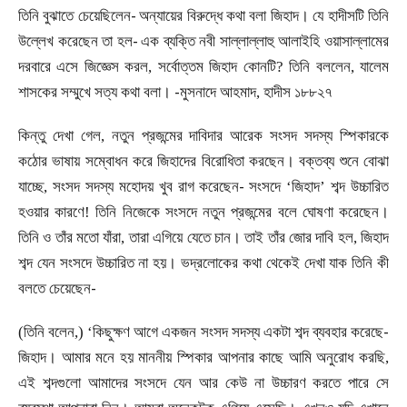
-
তিনি বুঝাতে চেয়েছিলেন
অন্যায়ের বিরুদ্ধে কথা বলা জিহাদ। যে হাদীসটি তিনি
-
উল্লেখ করেছেন তা হল
এক ব্যক্তি নবী সাল্লাল্লাহু আলাইহি ওয়াসাল্লামের
দরবারে এসে জিজ্ঞেস করল
,
সর্বোত্তম জিহাদ কোনটি? তিনি বললেন
,
যালেম
-
শাসকের সম্মুখে সত্য কথা বলা।
মুসনাদে আহমাদ
,
হাদীস ১৮৮২৭
কিন্তু দেখা গেল
,
নতুন প্রজন্মের দাবিদার আরেক সংসদ সদস্য স্পিকারকে
কঠোর ভাষায় সম্বোধন করে জিহাদের বিরোধিতা করছেন। বক্তব্য শুনে বোঝা
-
যাচ্ছে
,
সংসদ সদস্য মহোদয় খুব রাগ করেছেন
সংসদে
‘
জিহাদ
’
শব্দ উচ্চারিত
হওয়ার কারণে! তিনি নিজেকে সংসদে নতুন প্রজন্মের বলে ঘোষণা করেছেন।
তিনি ও তাঁর মতো যাঁরা
,
তারা এগিয়ে যেতে চান। তাই তাঁর জোর দাবি হল
,
জিহাদ
শব্দ যেন সংসদে উচ্চারিত না হয়। ভদ্রলোকের কথা থেকেই দেখা যাক তিনি কী
-
বলতে চেয়েছেন
-
(
তিনি বলেন
,) ‘
কিছুক্ষণ আগে একজন সংসদ সদস্য একটা শব্দ ব্যবহার করেছে
জিহাদ। আমার মনে হয় মাননীয় স্পিকার আপনার কাছে আমি অনুরোধ করছি
,
এই শব্দগুলো আমাদের সংসদে যেন আর কেউ না উচ্চারণ করতে পারে সে