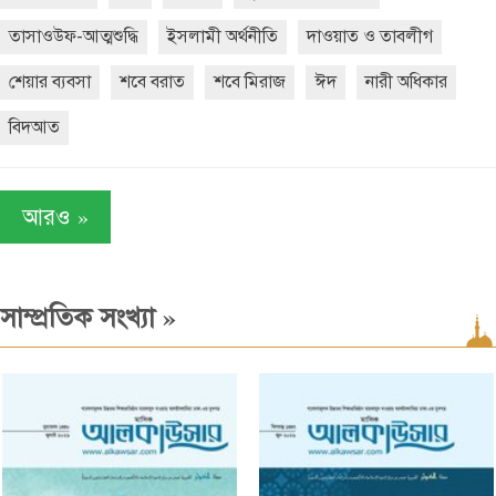
তাসাওউফ-আত্মশুদ্ধি
ইসলামী অর্থনীতি
দাওয়াত ও তাবলীগ
শেয়ার ব্যবসা
শবে বরাত
শবে মিরাজ
ঈদ
নারী অধিকার
বিদআত
»
আরও
»
সাম্প্রতিক সংখ্যা