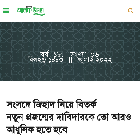
বর্ষ: ১৮, সংখ্যা: ০৬
যিলহজ্ব ১৪৪৩ || জুলাই ২০২২
সংসদে জিহাদ নিয়ে বিতর্ক
নতুন প্রজন্মের দাবিদারকে তো আরও
আধুনিক হতে হবে