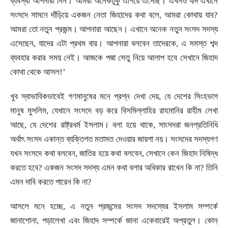
ব্যবস্থা আপনারা নিন। আমরা অনেকটুকু এগিয়ে এসেছি। এখনও যদি এখানে
সংসদে সামনে দাঁড়িয়ে একজন নেতা জিহাদের কথা বলে
,
আমরা কোথায় যাব
?
আমরা তো নতুন প্রজন্ম। আপনারা আছেন। এখানে অনেক নতুন সংসদ সদস্য
এসেছেন
,
যাদের এটা প্রথম বার। আপনারা বলবেন তাদেরকে
,
এ সমস্ত শব্দ
ব্যবহার করার সময় নেই। আজকে পদ্মা সেতু নিয়ে আলাপ হবে সেখানে জিহাদ
কোথা থেকে আসল!
’
খুব স্বাভাবিকভাবেই গণমানুষের মনে প্রশ্ন দেখা দেয়
,
যে দেশের সিংহভাগ
মানুষ মুসলিম
,
যেখানে সংসদে বড় করে বিসমিল্লাহির রাহমানির রাহীম লেখা
আছে
,
যে দেশের রাষ্ট্রধর্ম ইসলাম। বলা হয়ে থাকে
,
সাংসদরা জনপ্রতিনিধি
অর্থাৎ সংসদ একান্ত ব্যক্তিগত মতামত দেওয়ার জায়গা নয়। সংসদের সদস্যগণ
যখন সংসদে কথা বলবেন
,
জাতির হয়ে কথা বলবেন
,
সেখানে কেন জিহাদ নিষিদ্ধ
করতে হবে
?
একজন সংসদ সদস্য এমন কথা বলার অধিকার রাখেন কি না
?
তিনি
এমন দাবি করতে পারেন কি না
?
আসলে মনে হচ্ছে
,
এ নতুন প্রজন্মের সংসদ সদস্যের ইসলাম সম্পর্কে
জানাশোনা
,
পড়ালেখা এবং জিহাদ সম্পর্কে জানা একেবারেই অপ্রতুল। কোন্