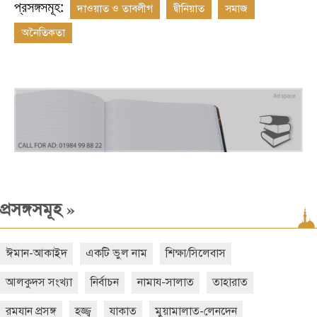
প্রসঙ্গসমূহ:
দাওয়াত ও তাবলীগ
দ্বীনিয়াত
সমাজ
অনৈতিকতা
»
প্রসঙ্গসমূহ
ঈমান-আকাইদ
একটি ভুল নাম
শিক্ষা/সিলেবাস
আলকুদস সংখ্যা
নির্বাচন
নামায-সালাত
তাহারাত
রমযান প্রসঙ্গ
হজ্জ্ব
যাকাত
মুয়ামালাত-লেনদেন