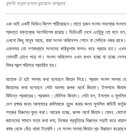
মুফতি আবুল হাসান মুহাম্মাদ আব্দুল্লাহ
এক ভাই একটি ভিডিও ক্লিপ পাঠিয়েছেন। তাতে দুজন সংসদ সদস্যের সংসদে
প্রদত্ত বক্তব্যের অংশবিশেষ রয়েছে। ভিডিওটি দেখে এতটুকু তো মনে হল
,
এখনো কিছু মানুষ আছে
,
যারা সংসদ অধিবেশন শোনে বা সেদিকে নজর রাখে।
একসময় তো গণমাধ্যমে সংসদের করিকুলাম ফলাও করে প্রচার হত। এখন
তেমনটি চোখে পড়ে না। সংসদ অধিবেশন এখন কখন হচ্ছে না হচ্ছে সেসব
বিষয় স্বল্প পরিসরে প্রচারিত হয়।
যাহোক ঐ দুই সদস্য কথা বলেছেন জিহাদ নিয়ে। প্রথম সংসদ সদস্য যে
জিহাদের কথা বলেছেন সেটা অবশ্য রূপক অর্থে জিহাদ। ইসলামে জিহাদ
বিভিন্ন প্রকারের। প্রথমত : মৌলিক জিহাদ। সেটা হল
,
ইসলাম ও মুসলিম
দেশ রক্ষার জন্য আল্লাহর কালিমাকে বুলন্দ করার জন্য মুসলিম বাহিনী কর্তৃক
শত্রুর বিরুদ্ধে যুদ্ধ করা। আরেক হচ্ছে
,
রূপক অর্থে জিহাদ। যেমন
,
কোনো
জালেমের সামনে সত্য কথা বলা
,
নিজের প্রবৃত্তির বিরুদ্ধে লড়াই করে খারাপ
কাজ থেকে বেঁচে থাকা ইত্যাদি। যে সংসদ সদস্য জিহাদ শব্দ উচ্চারণ করেছেন