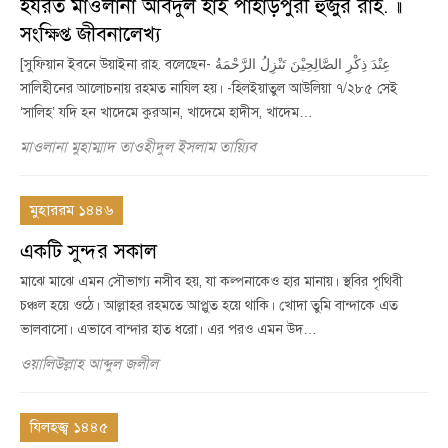
হযরত মাওলানা আবদুল হাই পাহাড়পুরী হুজুর রাহ. ॥
সংক্ষিপ্ত জীবনালেখ্য
[সুফিয়ান ইবনে উয়াইনা রাহ. বলেছেন- عِنْدَ ذِكْرِ الصَّالِحِيْنَ تَنْزِلُ الرَّحْمَةُ
সালিহীনের আলোচনায় রহমত নাযিল হয়। -হিলইয়াতুল আউলিয়া ৭/২৮৫ সেই
‘সালিহ’ যদি হন খাদেমে কুরআন, খাদেমে হাদীস, খাদেম…
মাওলানা মুহাম্মাদ তাওহীদুল ইসলাম তায়্যিব
মুহাররম ১৪৪৬
একটি সুন্দর সকাল
মাঝে মাঝে এমন সৌভাগ্য নসীব হয়, যা কল্পনাকেও হার মানায়। স্থবির পৃথিবী
চঞ্চল হয়ে ওঠে। আল্লাহর রহমতে আপ্লুত হয়ে থাকি। খোদা তুমি বান্দাকে এত
ভালবাসো। এভাবে বান্দার হাত ধরো। এর পরও এমন উদ…
ওয়ালিউল্লাহ আব্দুল জলীল
যিলহজ্ব ১৪৪৫