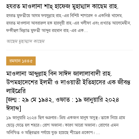
হযরত মাওলানা শাহ্ হাফেজ মুহাম্মাদ কাছেম রাহ.
হযরত মুফতীয়ে আযম ফয়যুল্লাহ রাহ.-এর বিশিষ্ট শাগরেদ ও একনিষ্ঠ খাদেম,
হযরত মাওলানা আবরারুল হক হারদুয়ী রাহ.-এর খলীফা এবং প্রখ্যাত আলেমেদ্বীন,
ফকীহুল মিল্লাত মুফতী আব্দুর রহমান রাহ.-এর এক…
আছেম মুহাম্মাদ কাছেম
রমযান ১৪৪৫
মাওলানা আব্দুল্লাহ বিন সাঈদ জালালাবাদী রাহ.
উপমহাদেশের ইলমী ও দাওয়াতী ইতিহাসের এক জীবন্ত
লাইব্রেরি
[জন্ম : ২৯ মে ১৯৪২, ওফাত : ১৯ জানুয়ারি ২০২৪
ঈসাব্দ]
১৯ জানুয়ারি ২০২৪ ছিল শুক্রবার। প্রিয় একজন মানুষ অসুস্থ। তাকে নিয়ে গ্রাম
ছেড়ে যেতে হল শহরে। রোগ অজানা। কারণ আরো অজানা। রোগের এমন
অনিশ্চিত ও অস্থিরতার পর্যায়ে যুক্ত হয়েছে শীতের প্রকোপ। …