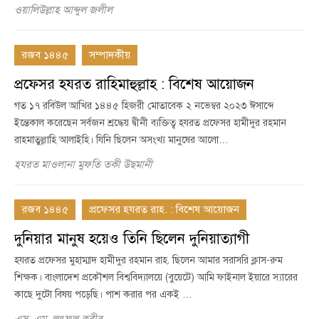
ওয়ালিউল্লাহ আব্দুল জলীল
রজব ১৪৪৫
সম্পাদকীয়
প্রফেসর হযরত রাহিমাহুল্লাহ : বিশেষ আয়োজন
গত ১৭ রবিউল আখির ১৪৪৫ হিজরী মোতাবেক ২ নভেম্বর ২০২৩ ঈসাব্দে
ইন্তেকাল করেছেন সর্বজন শ্রদ্ধেয় দ্বীনী ব্যক্তিত্ব হযরত প্রফেসর হামীদুর রহমান
রাহমাতুল্লাহি আলাইহি। যিনি ছিলেন অসংখ্য মানুষের আলো…
হযরত মাওলানা মুফতি তকী উছমানী
রজব ১৪৪৫
প্রফেসর হযরত রাহ. : বিশেষ আয়োজন
দুনিয়ার মানুষ হয়েও তিনি ছিলেন দুনিয়াত্যাগী
হযরত প্রফেসর মুহাম্মাদ হামীদুর রহমান রাহ. ছিলেন আমার সরাসরি ক্লাস-রুম
শিক্ষক। বাংলাদেশ প্রকৌশল বিশ্ববিদ্যালয়ে (বুয়েটে) আমি ফাইনাল ইয়ারে স্যারের
কাছে দুটো বিষয় পড়েছি। পাশ করার পর একই …