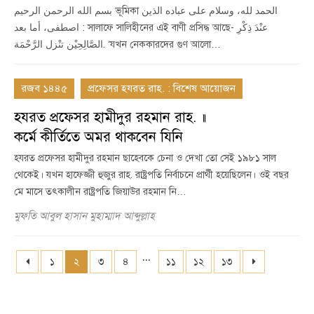
بسم الله الرحمن الرحيم ভূমিকা الحمد لله، وسلام على عباده الذين
اصطفى، أما بعد : সালাফে সালিহীনের এই বাণী প্রসিদ্ধ আছে- عنْدَ ذِكْرِ
الصَّالِحِيْن تنْزل الرَّحْمَة. ‘যখন নেককারদের গুণ আলো…
রজব ১৪৪৫
প্রফেসর হযরত রাহ. : বিশেষ আয়োজন
হযরত প্রফেসর হামীদুর রহমান রাহ. ॥
কর্মে কীর্তিতে অমর থাকবেন যিনি
হযরত প্রফেসর হামীদুর রহমান ছাহেবকে চেনা ও দেখা তো সেই ১৯৮১ সাল
থেকেই। যখন হাফেজ্জী হুজুর রাহ. রাষ্ট্রপতি নির্বাচনে প্রার্থী হয়েছিলেন। ওই বছর
মে মাসে তৎকালীন রাষ্ট্রপতি জিয়াউর রহমান নি…
মুফতি আবুল হাসান মুহাম্মাদ আব্দুল্লাহ
...
১
২
৩
৪
১১
১২
১৩