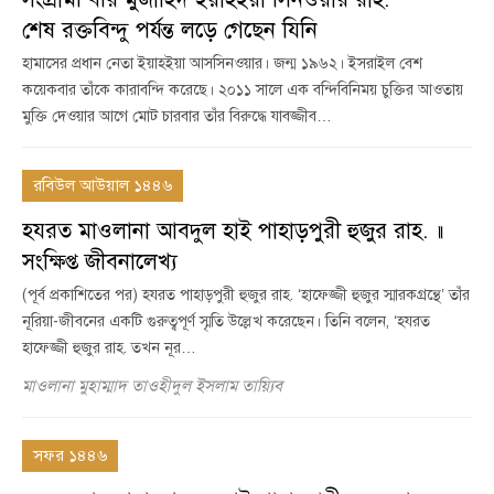
শেষ রক্তবিন্দু পর্যন্ত লড়ে গেছেন যিনি
হামাসের প্রধান নেতা ইয়াহইয়া আসসিনওয়ার। জন্ম ১৯৬২। ইসরাইল বেশ
কয়েকবার তাঁকে কারাবন্দি করেছে। ২০১১ সালে এক বন্দিবিনিময় চুক্তির আওতায়
মুক্তি দেওয়ার আগে মোট চারবার তাঁর বিরুদ্ধে যাবজ্জীব…
রবিউল আউয়াল ১৪৪৬
হযরত মাওলানা আবদুল হাই পাহাড়পুরী হুজুর রাহ. ॥
সংক্ষিপ্ত জীবনালেখ্য
(পূর্ব প্রকাশিতের পর) হযরত পাহাড়পুরী হুজুর রাহ. ‘হাফেজ্জী হুজুর স্মারকগ্রন্থে’ তাঁর
নূরিয়া-জীবনের একটি গুরুত্বপূর্ণ স্মৃতি উল্লেখ করেছেন। তিনি বলেন, ‘হযরত
হাফেজ্জী হুজুর রাহ. তখন নূর…
মাওলানা মুহাম্মাদ তাওহীদুল ইসলাম তায়্যিব
সফর ১৪৪৬