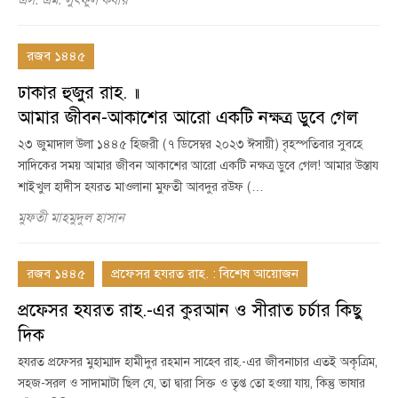
এস. এম. লুৎফুল কবীর
রজব ১৪৪৫
ঢাকার হুজুর রাহ. ॥
আমার জীবন-আকাশের আরো একটি নক্ষত্র ডুবে গেল
২৩ জুমাদাল উলা ১৪৪৫ হিজরী (৭ ডিসেম্বর ২০২৩ ঈসায়ী) বৃহস্পতিবার সুবহে
সাদিকের সময় আমার জীবন আকাশের আরো একটি নক্ষত্র ডুবে গেল! আমার উস্তায
শাইখুল হাদীস হযরত মাওলানা মুফতী আবদুর রউফ (…
মুফতী মাহমুদুল হাসান
রজব ১৪৪৫
প্রফেসর হযরত রাহ. : বিশেষ আয়োজন
প্রফেসর হযরত রাহ.-এর কুরআন ও সীরাত চর্চার কিছু
দিক
হযরত প্রফেসর মুহাম্মাদ হামীদুর রহমান সাহেব রাহ.-এর জীবনাচার এতই অকৃত্রিম,
সহজ-সরল ও সাদামাটা ছিল যে, তা দ্বারা সিক্ত ও তৃপ্ত তো হওয়া যায়, কিন্তু ভাষার