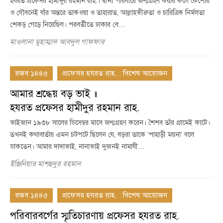
হযরত প্রফেসর হামীদুর রহমান রাহ.। দ্বীনী পরিবারে জন্মগ্রহণ করার ফলে কৈশোর
ও যৌবনেই যাঁর অন্তরে তাকওয়া ও তাহারাত, আল্লাহভীরুতা ও চারিত্রিক নির্মলতা
শেকড় গেড়ে নিয়েছিল। পরবর্তীতে ঢাকার বে…
মাওলানা মুহাম্মাদ আবদুল গাফফার
রজব ১৪৪৫
প্রফেসর হযরত রাহ. : বিশেষ আয়োজন
আমার শ্রদ্ধেয় বড় ভাই ॥
হযরত প্রফেসর হামীদুর রহমান রাহ.
ভাইজান ১৯৩৮ সালের ডিসেম্বর মাসে জন্মগ্রহণ করেন। শৈশব তাঁর গ্রামেই কাটে।
তখনই কথাবার্তায় এমন চটপটে ছিলেন যে, বড়রা তাকে ‘পাহাড়ী ময়না’ বলে
ডাকতেন। আমার দাদাভাই, নানাভাই দুজনই নামাযী…
ইঞ্জিনিয়ার মাশহুদুর রহমান
রজব ১৪৪৫
প্রফেসর হযরত রাহ. : বিশেষ আয়োজন
পরিবারবর্গের স্মৃতিচারণায় প্রফেসর হযরত রাহ.