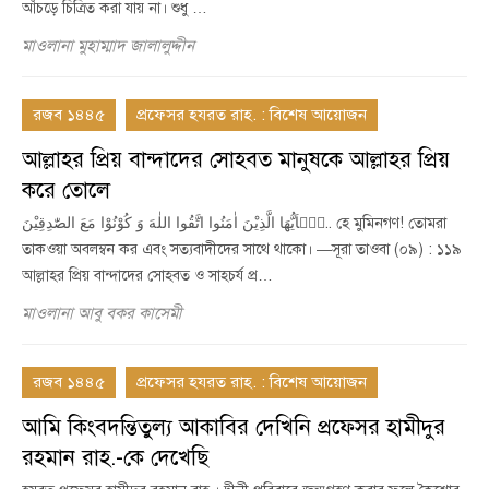
আঁচড়ে চিত্রিত করা যায় না। শুধু …
মাওলানা মুহাম্মাদ জালালুদ্দীন
রজব ১৪৪৫
প্রফেসর হযরত রাহ. : বিশেষ আয়োজন
আল্লাহর প্রিয় বান্দাদের সোহবত মানুষকে আল্লাহর প্রিয়
করে তোলে
يٰۤاَيُّهَا الَّذِيْنَ اٰمَنُوا اتَّقُوا اللٰهَ وَ كُوْنُوْا مَعَ الصّٰدِقِيْنَ.. হে মুমিনগণ! তোমরা
তাকওয়া অবলম্বন কর এবং সত্যবাদীদের সাথে থাকো। —সূরা তাওবা (০৯) : ১১৯
আল্লাহর প্রিয় বান্দাদের সোহবত ও সাহচর্য প্র…
মাওলানা আবু বকর কাসেমী
রজব ১৪৪৫
প্রফেসর হযরত রাহ. : বিশেষ আয়োজন
আমি কিংবদন্তিতুল্য আকাবির দেখিনি প্রফেসর হামীদুর
রহমান রাহ.-কে দেখেছি