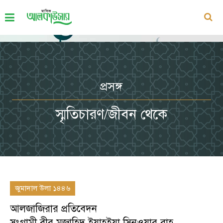
প্রসঙ্গ
স্মৃতিচারণ/জীবন থেকে
জুমাদাল উলা ১৪৪৬
আলজাজিরার প্রতিবেদন
সংগ্রামী বীর মুজাহিদ ইয়াহইয়া সিনওয়ার রাহ.