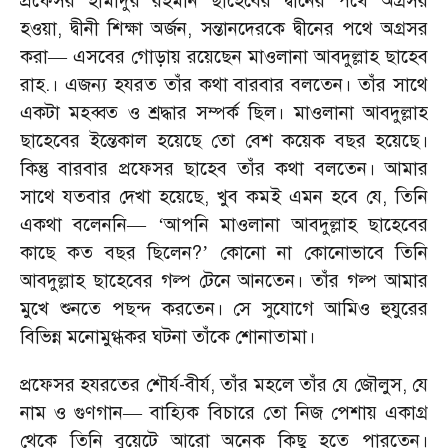
প্রফেসর হামীদুর রহমান ছাহেবের দ্বীনের পথে অগ্রসর
হওয়া
,
দ্বীনী শিক্ষা অর্জন
,
সন্তানদেরকে দ্বীনের পথে অগ্রসর
করা
—
এসবের গোড়ায় রয়েছেন মাওলানা আবদুল্লাহ ছাহেব
রাহ.। এজন্য হযরত তাঁর কথা বারবার বলতেন। তাঁর সাথে
একটা মহব্বত ও শ্রদ্ধার সম্পর্ক ছিল। মাওলানা আবদুল্লাহ
ছাহেবের ইন্তেকাল হয়েছে তো বেশ কয়েক বছর হয়েছে।
কিন্তু বারবার প্রফেসর ছাহেব তাঁর কথা বলতেন। আমার
সাথে যতবার দেখা হয়েছে
,
খুব কমই এমন হবে যে
,
তিনি
একথা বলেননি
— ‘
আপনি মাওলানা আবদুল্লাহ ছাহেবের
কাছে কত বছর ছিলেন
?’
কোনো না কোনোভাবে তিনি
আবদুল্লাহ ছাহেবের গল্প টেনে আনতেন। তাঁর গল্প আমার
মুখে শুনতে পছন্দ করতেন। সে সুযোগে আমিও হুযুরের
বিভিন্ন মনোমুগ্ধকর ঘটনা তাঁকে শোনাতামা।
প্রফেসর হযরতের শৌর্য-বীর্য
,
তাঁর মহলে তাঁর যে জৌলুস
,
যে
নাম ও গুণগান
—
বাহ্যিক বিচারে তো নিজ পেশায় একাগ্র
থেকে তিনি বুয়েটে আরো অনেক কিছু হতে পারতেন।