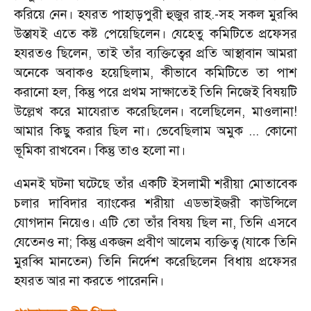
করিয়ে নেন। হযরত পাহাড়পুরী হুজুর রাহ.-সহ সকল মুরব্বি
উস্তাযই এতে কষ্ট পেয়েছিলেন। যেহেতু কমিটিতে প্রফেসর
হযরতও ছিলেন
,
তাই তাঁর ব্যক্তিত্বের প্রতি আস্থাবান আমরা
অনেকে অবাকও হয়েছিলাম
,
কীভাবে কমিটিতে তা পাশ
করানো হল
,
কিন্তু পরে প্রথম সাক্ষাতেই তিনি নিজেই বিষয়টি
উল্লেখ করে মাযেরাত করেছিলেন। বলেছিলেন
,
মাওলানা!
আমার কিছু করার ছিল না। ভেবেছিলাম অমুক ... কোনো
ভূমিকা রাখবেন। কিন্তু তাও হলো না।
এমনই ঘটনা ঘটেছে তাঁর একটি ইসলামী শরীয়া মোতাবেক
চলার দাবিদার ব্যাংকের শরীয়া এডভাইজরী কাউন্সিলে
যোগদান নিয়েও। এটি তো তাঁর বিষয় ছিল না
,
তিনি এসবে
যেতেনও না
;
কিন্তু একজন প্রবীণ আলেম ব্যক্তিত্ব (যাকে তিনি
মুরব্বি মানতেন) তিনি নির্দেশ করেছিলেন বিধায় প্রফেসর
হযরত আর না করতে পারেননি।