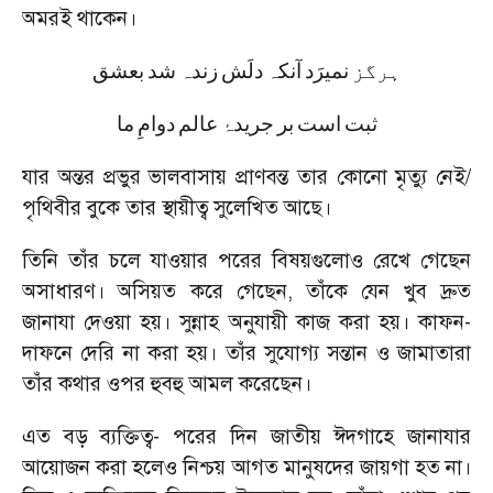
অমরই থাকেন।
ہرگز
نمیرَد
آنکہ
دلَش
زندہ
شد
بعشق
ثبت
است
بر
جریدۂ
عالم
دوامِ
ما
যার অন্তর প্রভুর ভালবাসায় প্রাণবন্ত তার কোনো মৃত্যু নেই/
পৃথিবীর বুকে তার স্থায়ীত্ব সুলেখিত আছে।
তিনি তাঁর চলে যাওয়ার পরের বিষয়গুলোও রেখে গেছেন
অসাধারণ। অসিয়ত করে গেছেন
,
তাঁকে যেন খুব দ্রুত
জানাযা দেওয়া হয়। সুন্নাহ অনুযায়ী কাজ করা হয়। কাফন-
দাফনে দেরি না করা হয়। তাঁর সুযোগ্য সন্তান ও জামাতারা
তাঁর কথার ওপর হুবহু আমল করেছেন।
এত বড় ব্যক্তিত্ব
-
পরের দিন জাতীয় ঈদগাহে জানাযার
আয়োজন করা হলেও নিশ্চয় আগত মানুষদের জায়গা হত না।