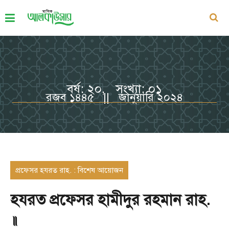
বর্ষ: ২০, সংখ্যা: ০১
রজব ১৪৪৫ || জানুয়ারি ২০২৪
প্রফেসর হযরত রাহ. : বিশেষ আয়োজন
হযরত প্রফেসর হামীদুর রহমান রাহ.
॥