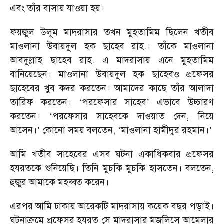
এবং তাঁর বাসায় যাওয়া হয়।
ফয়জুল উলূম মাদরাসার তখন মুহতামিম ছিলেন খতীব
মাওলানা উবায়দুল হক ছাহেব রাহ.। তাঁকে মাওলানা
আবদুল্লাহ ছাহেব রাহ. এ মাদরাসায় এনে মুহতামিম
বানিয়েছেন। মাওলানা উবায়দুল হক ছাহেবও প্রফেসর
ছাহেবের খুব কদর করতেন। আমাদের কাছে তাঁর আলাদা
তারিফ করতেন।
‘
পরফেসার সাহেব
’
এভাবে উচ্চারণ
করতেন।
‘
পরফেসার সাহেবকে দাওয়াত দেন
,
নিয়ে
আসেন।
’
কোনো সময় বলতেন
, ‘
মাওলানা হামীদুর রহমান।
’
আমি খতীব সাহেবের এসব ঘটনা একাধিকবার প্রফেসর
হযরতকে শুনিয়েছি। তিনি মুচকি মুচকি হাসতেন। বলতেন
,
হুজুর আমাকে মহব্বত করেন।
এরপর আমি ঢাকায় আরেকটি মাদরাসায় কয়েক বছর পড়াই।
ঘটনাক্রমে প্রফেসর হযরত সে মাদরাসার মজলিসে আমেলার