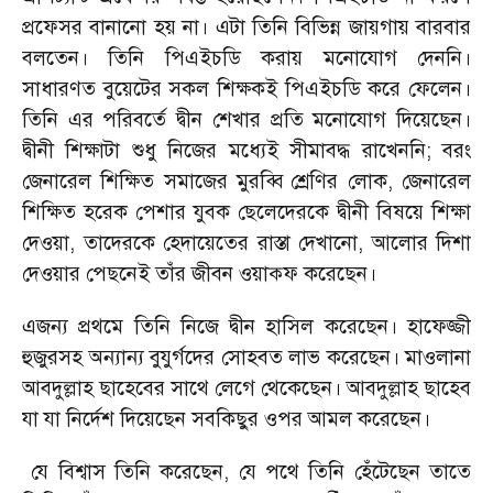
প্রফেসর বানানো হয় না। এটা তিনি বিভিন্ন জায়গায় বারবার
বলতেন। তিনি পিএইচডি করায় মনোযোগ দেননি।
সাধারণত বুয়েটের সকল শিক্ষকই পিএইচডি করে ফেলেন।
তিনি এর পরিবর্তে দ্বীন শেখার প্রতি মনোযোগ দিয়েছেন।
দ্বীনী শিক্ষাটা শুধু নিজের মধ্যেই সীমাবদ্ধ রাখেননি
;
বরং
জেনারেল শিক্ষিত সমাজের মুরব্বি শ্রেণির লোক
,
জেনারেল
শিক্ষিত হরেক পেশার যুবক ছেলেদেরকে দ্বীনী বিষয়ে শিক্ষা
দেওয়া
,
তাদেরকে হেদায়েতের রাস্তা দেখানো
,
আলোর দিশা
দেওয়ার পেছনেই তাঁর জীবন ওয়াক্ফ করেছেন।
এজন্য প্রথমে তিনি নিজে দ্বীন হাসিল করেছেন। হাফেজ্জী
হুজুরসহ অন্যান্য বুযুর্গদের সোহবত লাভ করেছেন। মাওলানা
আবদুল্লাহ ছাহেবের সাথে লেগে থেকেছেন। আবদুল্লাহ ছাহেব
যা যা নির্দেশ দিয়েছেন সবকিছুর ওপর আমল করেছেন।
যে বিশ্বাস তিনি করেছেন
,
যে পথে তিনি হেঁটেছেন তাতে