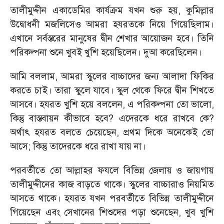
তালীমুদ্দীন একাডেমির কার্যক্রম যখন শুরু হয়
,
কুমিল্লার
উদ্বোধনী মজলিসেও আমরা হযরতকে নিয়ে গিয়েছিলাম।
এখানে সর্বস্তরের মানুষের দ্বীন শেখার আয়োজন হবে। তিনি
পরিকল্পনা শুনে খুবই খুশি হয়েছিলেন। দুআ করেছিলেন।
আমি বললাম
,
আমরা স্কুলের বাচ্চাদের জন্য আলাদা ফিকির
করতে চাই। তারা স্কুলে যাবে। স্কুল থেকে ফিরে দ্বীন শিখতে
আসবে। হযরত খুশি হয়ে বললেন
,
এ পরিকল্পনা তো ভালো
,
কিন্তু বাস্তবায়ন কীভাবে হবে
?
এদেরকে ধরে রাখবে কে
?
অর্থাৎ হযরত বলতে চেয়েছেন
,
প্রথম দিকে অনেকেই তো
আসে
;
কিন্তু তাদেরকে ধরে রাখা যায় না।
পরবর্তীতে তো আল্লাহর ফযলে বিভিন্ন জেলায় ও জায়গায়
তালীমুদ্দীনের কাজ বাড়তে থাকে। স্কুলের বাচ্চারাও নিয়মিত
আসতে থাকে। হযরত যখন পরবর্তীতে বিভিন্ন তালীমুদ্দীনে
গিয়েছেন এবং সেখানের শিশুদের পড়া শুনেছেন
,
খুব খুশি