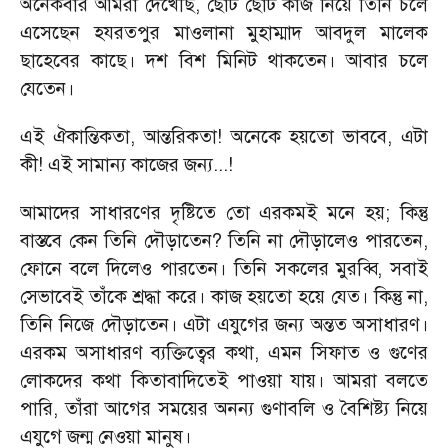
অনেকবার আমরা দেখেছি
,
ছোট ছোট কাজ নিয়ে তিনি চলে
এসেছেন হযরতপুর মাওলানা মুহাম্মাদ আবদুল মালেক
ছাহেবের কাছে। দশ বিশ মিনিট থাকতেন। আবার চলে
যেতেন।
এই ঐকান্তিকতা
,
আন্তরিকতা! অনেকে হয়তো ভাববে
,
এটা
কী! এই সামান্য কাজের জন্য...!
আমাদের সাধারণের দৃষ্টিতে তো এরকমই মনে হয়
;
কিন্তু
বাস্তবে কেন তিনি দৌড়াতেন
?
তিনি না দৌড়ালেও পারতেন
,
ফোনে বলে দিলেও পারতেন। তিনি সকলের মুরব্বি
,
সবাই
সেভাবেই তাঁকে শ্রদ্ধা করে। কাজ হয়তো হয়ে যেত। কিন্তু না
,
তিনি নিজে দৌড়াতেন। এটা এযুগের জন্য অন্তত অসাধারণ।
এরকম অসাধারণ ব্যক্তিত্বের কথা
,
এমন সিফাত ও গুণের
লোকদের কথা কিতাবাদিতেই পাওয়া যায়। আমরা বলতে
পারি
,
তাঁরা আগের সময়ের অনন্য গুণাবলি ও বৈশিষ্ট্য নিয়ে
এযুগে জন্ম নেওয়া মানুষ।