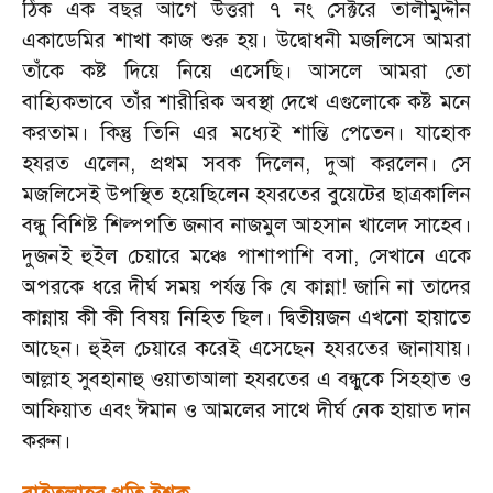
ঠিক এক বছর আগে উত্তরা ৭ নং সেক্টরে তালীমুদ্দীন
একাডেমির শাখা কাজ শুরু হয়। উদ্বোধনী মজলিসে আমরা
তাঁকে কষ্ট দিয়ে নিয়ে এসেছি। আসলে আমরা তো
বাহ্যিকভাবে তাঁর শারীরিক অবস্থা দেখে এগুলোকে কষ্ট মনে
করতাম। কিন্তু তিনি এর মধ্যেই শান্তি পেতেন। যাহোক
হযরত এলেন
,
প্রথম সবক দিলেন
,
দুআ করলেন। সে
মজলিসেই উপস্থিত হয়েছিলেন হযরতের বুয়েটের ছাত্রকালিন
বন্ধু বিশিষ্ট শিল্পপতি জনাব নাজমুল আহসান খালেদ সাহেব।
দুজনই হুইল চেয়ারে মঞ্চে পাশাপাশি বসা
,
সেখানে একে
অপরকে ধরে দীর্ঘ সময় পর্যন্ত কি যে কান্না! জানি না তাদের
কান্নায় কী কী বিষয় নিহিত ছিল। দ্বিতীয়জন এখনো হায়াতে
আছেন। হুইল চেয়ারে করেই এসেছেন হযরতের জানাযায়।
আল্লাহ সুবহানাহু ওয়াতাআলা হযরতের এ বন্ধুকে সিহহাত ও
আফিয়াত এবং ঈমান ও আমলের সাথে দীর্ঘ নেক হায়াত দান
করুন।