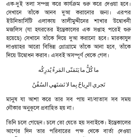
এক-দুই তলা সম্পন্ন করে কার্যক্রম শুরু করে দেওয়া হবে।
সেখানে তাঁকে আনব দুআ করানোর জন্য। এরপর
ইউনিভার্সিটি এলাকায় তালীমুদ্দীনের শাখার উদ্বোধনী
মজলিস (যা হযরতের ইন্তেকালের এক সপ্তাহ পরেই শুরু
হয়েছে) সেখানে তাঁকে দিয়ে দুআ করানো হবে। মারকাযুদ
দাওয়াহর আরো বিভিন্ন প্রোগ্রামে তাঁকে আনা হবে
,
তাঁকে
দিয়ে উদ্বোধন করাব। এসবই অসম্পূর্ণ থেকে গেল।
ما
كُلُّ
ما
يَتَمَنّى
المَرءُ
يُدرِكُه
تَجري
الرِياحُ
بِما
لا
تَشتَهي
السُفُنُ
মানুষ যা আশা করে তার সব পায় না/বাতাস সব সময়
নৌকার অনুকূলে প্রবাহিত হয় না।
তিনি চলে গেছেন। চলে তো যেতে হয় সবাইকে। ইন্তেকালের
আগের দিন তার পরিবারের পক্ষ থেকে বার্তা দেওয়া