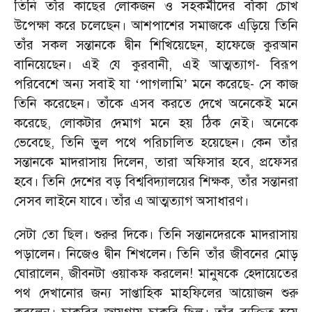
তিনি তাঁর কাছের লোকজন ও সহকর্মীদের বাঁকা চোখ
উপেক্ষা করে চলেছেন। আশপাশের সমাজকে এড়িয়ে তিনি
তাঁর সকল সন্তানকে দ্বীন শিখিয়েছেন
,
হাফেজে কুরআন
বানিয়েছেন। এই যে কুরবানী
,
এই আত্মত্যাগ
-
বিরূপ
পরিবেশে অন্য সবাই যা
‘
পাগলামি
’
মনে করেছে
-
সে কাজ
তিনি করেছেন। তাঁকে এসব করতে দেখে অনেকেই মনে
করেছে
,
লোকটার দেমাগ মনে হয় ঠিক নেই। অনেকে
ভেবেছে
,
তিনি ভুল পথে পরিচালিত হয়েছেন। কেন তাঁর
সন্তানকে মাদরাসায় দিলেন
,
তারা অফিসার হবে
,
প্রফেসর
হবে। তিনি দেশের বড় বিশ্ববিদ্যালয়ের শিক্ষক
,
তাঁর সন্তানরা
সেসব লাইনে যাবে। তাঁর এ আত্মত্যাগ অসাধারণ।
সেটা তো ছিল। শুরুর দিকে। তিনি সন্তানদেরকে মাদরাসায়
পড়ালেন। নিজেও দ্বীন শিখলেন। তিনি তাঁর জীবনের মোড়
ঘোরালেন
,
জীবনটা ওয়াক্ফ করলেন! মানুষকে হেদায়েতের
পথ দেখানোর জন্য সাপ্তাহিক মাহফিলের আয়োজন শুরু