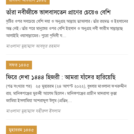
রবিউল আউয়াল ১৪৪৫
তাঁরা নবীজীকে ভালবাসতেন প্রাণের চেয়েও বেশি
সৃষ্টির ওপর সবচেয়ে বেশি দয়া ও অনুগ্রহ আল্লাহ তাআলার। তাঁর রহমত ও ইহসানের
অন্ত নেই। তাঁর পরে মানুষের ওপর বেশি ইহসান ও অনুগ্রহ নবী কারীম সাল্লাল্লাহু
আলাইহি ওয়াসাল্লামের। পুরো পৃথিবী য…
মাওলানা মুহাম্মাদ আবদুর রহমান
সফর ১৪৪৫
ফিরে দেখা ১৪৪৪ হিজরী : আমরা যাঁদের হারিয়েছি
(গত সংখ্যার পর) ২৫ মুহাররম (২৪ আগস্ট ২০২২), বুধবার মাওলানা ফখরুদ্দীন
রাহ. মানিকগঞ্জের মুরব্বী আলেম ছিলেন। মানিকগঞ্জের প্রাচীন মাদরাসা কুস্তা
জামিয়া ইসলামিয়া আশরাফুল উলূম (প্রতিষ্…
মাওলানা মুহাম্মাদ যহীরুল ইসলাম
মুহাররম ১৪৪৫