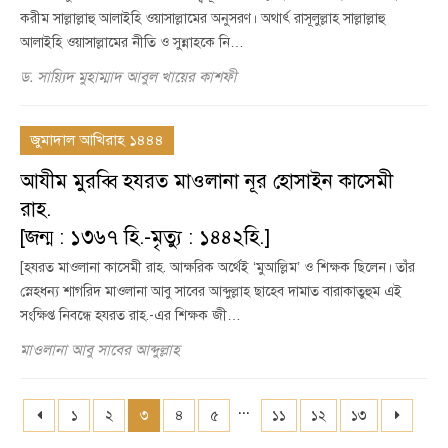
করীম সাল্লাল্লাহু আলাইহি ওয়াসাল্লামের অনুসরণ। অথার্ৎ রাসূলুল্লাহ সাল্লাল্লাহু
আলাইহি ওয়াসাল্লামের নীতি ও সুন্নাহকে নি…
ড. সায়্যিদ মুহাম্মাদ আবুল খায়ের কাশফী
জুমাদাল আখিরাহ ১৪৪৪
আযীম মুরব্বি হযরত মাওলানা নূর হোসাইন কাসেমী
রাহ.
[জন্ম : ১৩৬৭ হি.-মৃত্যু : ১৪৪২হি.]
[হযরত মাওলানা কাসেমী রাহ. আক্ষরিক অর্থেই ‘মুআল্লিম’ ও শিক্ষক ছিলেন। তাঁর
স্নেহধন্য শাগরিদ মাওলানা আবু সাবের আব্দুল্লাহ ছাহেব দামাত বারাকাতুহুম এই
সংক্ষিপ্ত নিবন্ধে হযরত রাহ.-এর শিক্ষক জী…
মাওলানা আবু সাবের আব্দুল্লাহ
...
১
২
৩
৪
৫
১১
১২
১৩