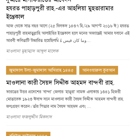
হযরত পাহাড়পুরী রাহ.-এর আহলিয়া মুহতারামার
ইন্তেকাল
আজ থেকে সাত বছর আগে (২৫ যিলকদ ১৪৩৭ হি./২৯ আগস্ট ২০১৬ ঈ.) হযরত
পাহাড়পুরী রাহমাতুল্লাহি আলাইহির ইন্তেকাল হলে মনের অজান্তেই আমার যবানে এই
আরবী কবিতাটি উচ্চারিত হয়েছিলÑ وما كان قيس هُ…
মাওলানা মুহাম্মাদ আব্দুল মালেক
জুমাদাল উলা-জুমাদাল আখিরাহ ১৪৪৫
আনওয়ারুল কুরআন
মাওলানা কারী সৈয়দ সিদ্দীক আহমদ বান্দবী রাহ.
ভারতের উত্তর প্রদেশের ‘বান্দা’ জেলার ‘হাতূরা’ নামক এলাকায় ১৩৪১ হিজরী
মোতাবেক ১৯২৩ ঈসাব্দ সনে মাওলানা কারী সৈয়দ সিদ্দীক আহমদ বান্দবী রাহ.
জন্মগ্রহণ করেন। তাঁর পিতার নাম সৈয়দ আহমদ এবং …
মাওলানা ফজলুদ্দীন মিকদাদ