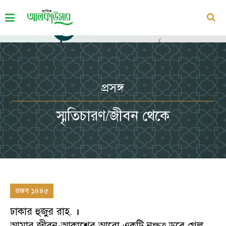
প্রসঙ্গ
স্মৃতিচারণ/জীবন থেকে
রজব ১৪৪৫
ঢাকার হুজুর রাহ. ॥
আমার জীবন-আকাশের আরো একটি নক্ষত্র ডুবে গেল