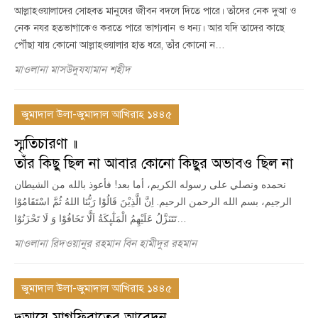
আল্লাহওয়ালাদের সোহবত মানুষের জীবন বদলে দিতে পারে। তাঁদের নেক দুআ ও
নেক নযর হতভাগাকেও করতে পারে ভাগ্যবান ও ধন্য। আর যদি তাদের কাছে
পৌঁছা যায় কোনো আল্লাহওয়ালার হাত ধরে, তাঁর কোনো ন…
মাওলানা মাসউদুযযামান শহীদ
জুমাদাল উলা-জুমাদাল আখিরাহ ১৪৪৫
স্মৃতিচারণা ॥
তাঁর কিছু ছিল না আবার কোনো কিছুর অভাবও ছিল না
نحمده ونصلي على رسوله الكريم، أما بعد! فأعوذ بالله من الشيطان
الرجيم، بسم الله الرحمن الرحيم. اِنَّ الَّذِیْنَ قَالُوْا رَبُّنَا اللهُ ثُمَّ اسْتَقَامُوْا
تَتَنَزَّلُ عَلَیْهِمُ الْمَلٰٓىِٕكَةُ اَلَّا تَخَافُوْا وَ لَا تَحْزَنُوْا…
মাওলানা রিদওয়ানুর রহমান বিন হামীদুর রহমান
জুমাদাল উলা-জুমাদাল আখিরাহ ১৪৪৫
দুআয়ে মাগফিরাতের আবেদন