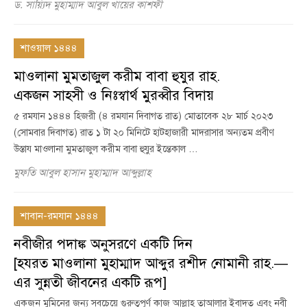
ড. সায়্যিদ মুহাম্মাদ আবুল খায়ের কাশফী
শাওয়াল ১৪৪৪
মাওলানা মুমতাজুল করীম বাবা হুযুর রাহ.
একজন সাহসী ও নিঃস্বার্থ মুরব্বীর বিদায়
৫ রমযান ১৪৪৪ হিজরী (৪ রমযান দিবাগত রাত) মোতাবেক ২৮ মার্চ ২০২৩
(সোমবার দিবাগত) রাত ১ টা ২০ মিনিটে হাটহাজারী মাদরাসার অন্যতম প্রবীণ
উস্তায মাওলানা মুমতাজুল করীম বাবা হুযুর ইন্তেকাল …
মুফতি আবুল হাসান মুহাম্মাদ আব্দুল্লাহ
শাবান-রমযান ১৪৪৪
নবীজীর পদাঙ্ক অনুসরণে একটি দিন
[হযরত মাওলানা মুহাম্মাদ আব্দুর রশীদ নোমানী রাহ.—
এর সুন্নতী জীবনের একটি রূপ]
একজন মুমিনের জন্য সবচেয়ে গুরুত্বপূর্ণ কাজ আল্লাহ তাআলার ইবাদত এবং নবী