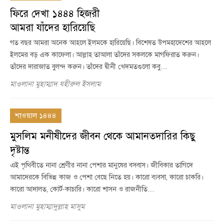
ফিরে দেখা ১৪৪৪ হিজরী
আমরা যাঁদের হারিয়েছি
গত বছর আমরা অনেক আহলে ইলমকে হারিয়েছি। বিশেষত উপমহাদেশের আহলে
ইলমের বড় এক কাফেলা। আল্লাহ তাআলা তাঁদের সকলকে মাগফিরাত করুন।
তাঁদের দারাজাত বুলন্দ করুন। তাঁদের দ্বীনী খেদমতগুলো কবু…
মাওলানা মুহাম্মাদ যহীরুল ইসলাম
শাওয়াল ১৪৪৪
মুসলিম মনীষীদের জীবন থেকে আমানতদারির কিছু
দৃষ্টান্ত
এই পৃথিবীতে নানা শ্রেণীর নানা পেশার মানুষের বসবাস। জীবিকার তাগিদে
আমাদেরকে বিভিন্ন কাজ ও পেশা বেছে নিতে হয়। কারো ব্যবসা, কারো চাকরি।
কারো আদালত, কোর্ট-কাচারি। কারো শাসন ও রাজনীতি…
মাওলানা মুহাম্মাদুল্লাহ মাসুম