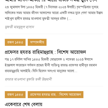
২৩ জুমাদাল উলা ১৪৪৫ হিজরী (৭ ডিসেম্বর ২০২৩ ঈসায়ী) বৃহস্পতিবার সুবহে
সাদিকের সময় আমার জীবন আকাশের আরো একটি নক্ষত্র ডুবে গেল! আমার উস্তায
শাইখুল হাদীস হযরত মাওলানা মুফতী আবদুর রউফ (…
মুফতী মাহমুদুল হাসান
রজব ১৪৪৫
সম্পাদকীয়
প্রফেসর হযরত রাহিমাহুল্লাহ : বিশেষ আয়োজন
গত ১৭ রবিউল আখির ১৪৪৫ হিজরী মোতাবেক ২ নভেম্বর ২০২৩ ঈসাব্দে
ইন্তেকাল করেছেন সর্বজন শ্রদ্ধেয় দ্বীনী ব্যক্তিত্ব হযরত প্রফেসর হামীদুর রহমান
রাহমাতুল্লাহি আলাইহি। যিনি ছিলেন অসংখ্য মানুষের আলো…
হযরত মাওলানা মুফতি তকী উছমানী
রজব ১৪৪৫
প্রফেসর হযরত রাহ. : বিশেষ আয়োজন
একেবারে শেষ বেলায়