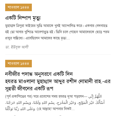
শাওয়াল ১৪৪৪
একটি নিষ্পাপ মৃত্যু
মুহাম্মাদ ত্রিপুরা ভাইয়ের স্মৃতি আমাকে খুবই আন্দোলিত করে। একবার বেদনাহত
হই তো আবার খুশিতে আবেগাপ্লুত হই। তিনি চলে গেছেন আমাদেরকে ছেড়ে পরম
প্রভুর সান্নিধ্যে। এসেছিলেন আমাদের কাছে মৃত্য…
ডা. ইউসুফ আলী
শাওয়াল ১৪৪৪
নবীজীর পদাঙ্ক অনুসরণে একটি দিন
হযরত মাওলানা মুহাম্মাদ আব্দুর রশীদ নোমানী রাহ.-এর
সুন্নতী জীবনের একটি রূপ
(পূর্ব প্রকাশিতের পর) ঘরে প্রবেশের সময় হযরত দুআ পড়লেন— اللَّهُمَّ إِنِّي
أَسْأَلُكَ خَيْرَ الْمَوْلِجِ، وَخَيْرَ الْمَخْرَجِ، بِسْمِ اللهِ وَلَجْنَا، وَبِسْمِ اللهِ خَرَجْنَا،
وَعَلَى اللهِ رَبِّنَا تَوَكَّلْنَا. (হে আল্লাহ! আপনার নিকট…