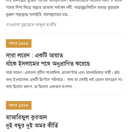
বিশ্ব মানবতার মুক্তির পয়গাম আলকুরআন। মানবজাতিকে সর্বাধিক সরল ও সঠিক
পথের দিশা দিতে আল্লাহ তাআলা সর্বশেষ নবী, খাতামুন্নাবিয়্যীন হযরত মুহাম্মাদ
মুস্তফা সাল্লাল্লাহু আলাইহি ওয়াসাল্লামের প্রত…
মাওলানা মুহাম্মাদ আব্দুল হাকীম
সফর ১৪৪৪
সারা লরেন : একটি আয়াত
যাঁকে ইসলামের পথে অনুপ্রাণিত করেছে
সারা লরেন। একজন বৃটিশ সাংবাদিক, ব্রডকাস্টার এবং মানবাধিকার কর্মী। তাঁর
জন্ম ইংল্যান্ডের একটি খ্রিস্টান পরিবারে। বাবা-মা কেউই ধর্ম তেমন মানতেন না।
বাবা ছিলেন মদ্যপ, মা ছিলেন একজন ফ্যাশন…
সফর ১৪৪৪
মাআরিফুল কুরআন
দুই বন্ধুর দুই অমর কীর্তি