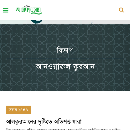
বিভাগ
আনওয়ারুল কুরআন
সফর ১৪৪৪
আলকুরআনের দৃষ্টিতে অভিশপ্ত যারা