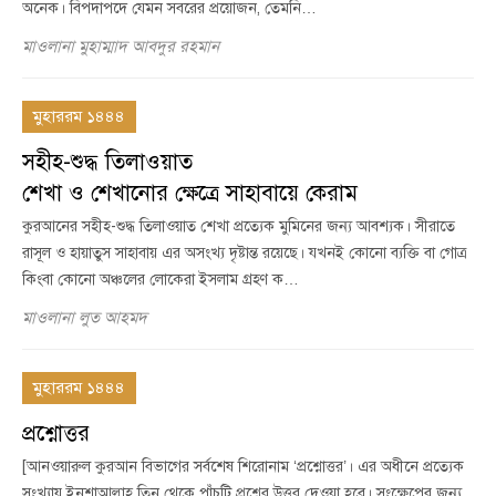
অনেক। বিপদাপদে যেমন সবরের প্রয়োজন, তেমনি…
মাওলানা মুহাম্মাদ আবদুর রহমান
মুহাররম ১৪৪৪
সহীহ-শুদ্ধ তিলাওয়াত
শেখা ও শেখানোর ক্ষেত্রে সাহাবায়ে কেরাম
কুরআনের সহীহ-শুদ্ধ তিলাওয়াত শেখা প্রত্যেক মুমিনের জন্য আবশ্যক। সীরাতে
রাসূল ও হায়াতুস সাহাবায় এর অসংখ্য দৃষ্টান্ত রয়েছে। যখনই কোনো ব্যক্তি বা গোত্র
কিংবা কোনো অঞ্চলের লোকেরা ইসলাম গ্রহণ ক…
মাওলানা লুত আহমদ
মুহাররম ১৪৪৪
প্রশ্নোত্তর
[আনওয়ারুল কুরআন বিভাগের সর্বশেষ শিরোনাম ‘প্রশ্নোত্তর’। এর অধীনে প্রত্যেক
সংখ্যায় ইনশাআল্লাহ তিন থেকে পাঁচটি প্রশ্নের উত্তর দেওয়া হবে। সংক্ষেপের জন্য