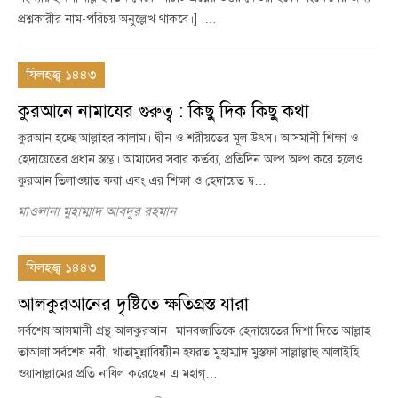
প্রশ্নকারীর নাম-পরিচয় অনুল্লেখ থাকবে।] …
যিলহজ্ব ১৪৪৩
কুরআনে নামাযের গুরুত্ব : কিছু দিক কিছু কথা
কুরআন হচ্ছে আল্লাহর কালাম। দ্বীন ও শরীয়তের মূল উৎস। আসমানী শিক্ষা ও
হেদায়েতের প্রধান স্তম্ভ। আমাদের সবার কর্তব্য, প্রতিদিন অল্প অল্প করে হলেও
কুরআন তিলাওয়াত করা এবং এর শিক্ষা ও হেদায়েত দ্ব…
মাওলানা মুহাম্মাদ আবদুর রহমান
যিলহজ্ব ১৪৪৩
আলকুরআনের দৃষ্টিতে ক্ষতিগ্রস্ত যারা
সর্বশেষ আসমানী গ্রন্থ আলকুরআন। মানবজাতিকে হেদায়েতের দিশা দিতে আল্লাহ
তাআলা সর্বশেষ নবী, খাতামুন্নাবিয়্যীন হযরত মুহাম্মাদ মুস্তফা সাল্লাল্লাহু আলাইহি
ওয়াসাল্লামের প্রতি নাযিল করেছেন এ মহাগ্…