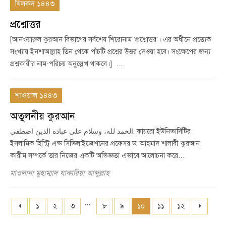
যিলকদ ১৪৪৩
প্রশ্নোত্তর
[আনওয়ারুল কুরআন বিভাগের সর্বশেষ শিরোনাম ‘প্রশ্নোত্তর’। এর অধীনে প্রত্যেক
সংখ্যায় ইনশাআল্লাহ তিন থেকে পাঁচটি প্রশ্নের উত্তর দেওয়া হবে। সংক্ষেপের জন্য
প্রশ্নকারীর নাম-পরিচয় অনুল্লেখ থাকবে।] …
শাওয়াল ১৪৪৩
অতুলনীয় কুরআন
الحمد لله، وسلام على عباده الذين اصطفى. কায়রো ইউনিভার্সিটির
ইসলামিক হিস্ট্রি এন্ড সিভিলাইজেশনের প্রফেসর ড. আহমাদ শালাবী কুরআন
কারীম সম্পর্কে তার নিজের একটি অভিজ্ঞতা এভাবে আলোচনা করে…
মাওলানা মুহাম্মাদ যাকারিয়া আব্দুল্লাহ
...
১
২
৩
৮
৯
১০
১১
১২