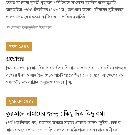
হযরত মাওলানা মুফতী মুহাম্মাদ শফী ইবনে মাওলানা ইয়াসীন রাহমাতুল্লাহি
আলাইহিমা ১৩১৪ হিজরীতে (১৮৯৭ ঈ.) জন্মগ্রহণ করেন। জীবনের সুদীর্ঘকাল
দারুল উলূম দেওবন্দেই কাটিয়েছেন। পাকিস্তান প্রতিষ্ঠ…
মাওলানা ফজলুদ্দীন মিকদাদ
সফর ১৪৪৪
প্রশ্নোত্তর
[আনওয়ারুল কুরআন বিভাগের সর্বশেষ শিরোনাম ‘প্রশ্নোত্তর’। এর অধীনে প্রত্যেক
সংখ্যায় ইনশাআল্লাহ তিন থেকে পাঁচটি প্রশ্নের উত্তর দেওয়া হবে। সংক্ষেপের জন্য
প্রশ্নকারীর নাম-পরিচয় অনুল্লেখ থাকবে।] প্…
মুহাররম ১৪৪৪
কুরআনে নামাযের গুরুত্ব : কিছু দিক কিছু কথা
(পূর্ব প্রকাশিতের পর) নামাযের মাধ্যমে সাহায্য প্রার্থনার আদেশ দুনিয়া হোক বা
আখেরাত যে কোনো সুখ, শান্তি, সফলতা ও স্বস্তি লাভে সবরের প্রয়োজনীয়তা