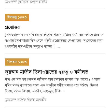
মাওলানা মুহাম্মাদ আব্দুল হাকীম
যিলহজ্ব ১৪৪৩
প্রশ্নোত্তর
[আনওয়ারুল কুরআন বিভাগের সর্বশেষ শিরোনাম ‘প্রশ্নোত্তর’। এর অধীনে প্রত্যেক
সংখ্যায় ইনশাআল্লাহ তিন থেকে পাঁচটি প্রশ্নের উত্তর দেওয়া হবে। সংক্ষেপের জন্য
প্রশ্নকারীর নাম-পরিচয় অনুল্লেখ থাকবে।] …
যিলকদ ১৪৪৩
কুরআন মাজীদ তিলাওয়াতের গুরুত্ব ও ফযীলত
মাত্র এক মাস হল কুরআন নাযিলের মাস রমযানুল মুবারক গত হয়েছে। এ মাসে
মুমিন মাত্রই কুরআনের সাথে এক অকৃত্রিম স্বর্গীয় সখ্যতা গড়ে উঠেছে। দিনের
সিয়াম, রাতের কিয়াম, তারাবীহ-তাহাজ্জুদ, যিকি…
মুহাম্মাদ আশিক বিল্লাহ তানভীর