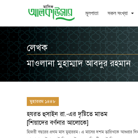
মূলপাতা
সকল সংখ্যা
লেখক
মাওলানা মুহাম্মাদ আবদুর রহমান
মুহাররম ১৪৪৮
হযরত হুসাইন রা.-এর দৃষ্টিতে মাতম
[শিয়াদের বর্ণনার আলোকে]
হিজরী বছরের প্রথম মাস মুহাররম। এ মাসের দশম তারিখকে আশুরার দিন ব