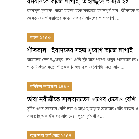
রমযানকে কাজে লাগাই, তাহাজ্জুদে অভ্যস্ত হই
রমযানুল মুবারক। বারো মাসের মধ্যে সবচেয়ে মর্যাদাপূর্ণ মাস। জীব
রহমত ও মাগফিরাতের বসন্ত। সাধারণ আমলের পাশাপাশি …
রজব ১৪৪৫
শীতকাল : ইবাদতের সহজ সুযোগ কাজে লাগাই
আমাদের দেশ ষড়্ঋতুর দেশ। প্রতি দুই মাস পরপর ঋতুর পালাবদল হ
প্রতিটি ঋতুর মতো শীতকাল নিজস্ব রূপ ও বৈশিষ্ট্য নিয়ে আমা…
রবিউল আউয়াল ১৪৪৫
তাঁরা নবীজীকে ভালবাসতেন প্রাণের চেয়েও বেশি
সৃষ্টির ওপর সবচেয়ে বেশি দয়া ও অনুগ্রহ আল্লাহ তাআলার। তাঁর রহমত
সাল্লাল্লাহু আলাইহি ওয়াসাল্লামের। পুরো পৃথিবী য…
জুমাদাল আখিরাহ ১৪৪৪