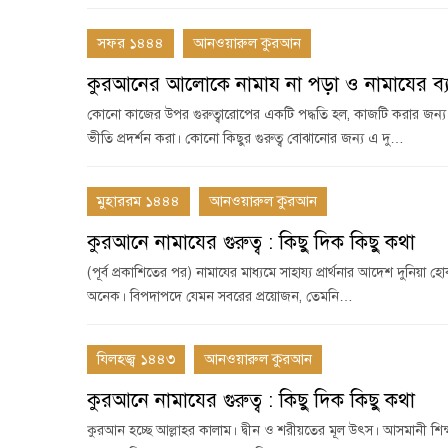
সফর ১৪৪৪
আনওয়ারুল কুরআন
কুরআনের আলোকে নামায না পড়া ও নামাযের ব্
কোনো কাজের উপর গুরুত্বারোপের একটি পদ্ধতি হল, কাজটি করার জন্য উ
ভীতি প্রদর্শন করা। কোনো কিছুর গুরুত্ব বোঝানোর জন্য এ দু…
মুহাররম ১৪৪৪
আনওয়ারুল কুরআন
কুরআনে নামাযের গুরুত্ব : কিছু দিক কিছু কথা
(পূর্ব প্রকাশিতের পর) নামাযের মাধ্যমে সাহায্য প্রার্থনার আদেশ দুনিয়া
অনেক। বিপদাপদে যেমন সবরের প্রয়োজন, তেমনি…
যিলহজ্ব ১৪৪৩
আনওয়ারুল কুরআন
কুরআনে নামাযের গুরুত্ব : কিছু দিক কিছু কথা
কুরআন হচ্ছে আল্লাহর কালাম। দ্বীন ও শরীয়তের মূল উৎস। আসমানী শিক্ষা