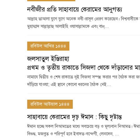
নবীজীর প্রতি সাহাবায়ে কেরামের আনুগত্য
আল্লাহ তাআলা যুগে যুগে অনেক নবী-রাসূল প্রেরণ করেছেন। বিশ্ববাসীকে স
মুহাম্মাদ সাল্লাল্লাহু আলাইহি ওয়াসাল্লামকে এবং বান্…
রবিউল আখির ১৪৪৪
জলসাতুল ইস্তিরাহা
প্রথম ও তৃতীয় রাকাতে সিজদা থেকে দাঁড়ানোর মা
নামাযে দ্বিতীয় ও শেষ রাকাতে দুই সিজদা সম্পন্ন করার পর বৈঠক করা জরু
দাঁড়িয়ে যাওয়া; এই স্থানে কোনো ধরনের বৈঠক নেই…
রবিউল আউয়াল ১৪৪৪
সাহাবায়ে কেরামের দৃঢ় ঈমান : কিছু দৃষ্টান্ত
ঈমান হচ্ছে সকল নিআমতের মধ্যে সবচেয়ে বড় ও মূল্যবান নিআমত। ঈম
বিশুদ্ধ, মজবুত ও পরিপূর্ণ হবে ইবাদত-বন্দেগী, লেনদেন, …