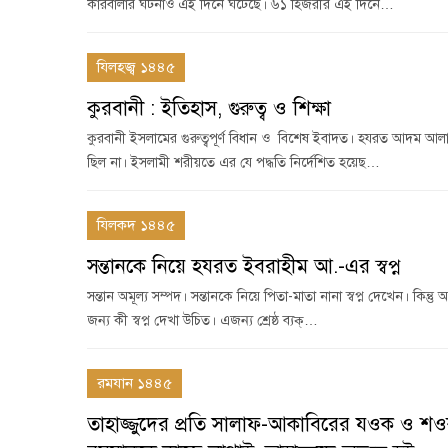
কারবালার ঘটনাও এই দিনে ঘটেছে। ৬১ হিজরীর এই দিনে…
যিলহজ্ব ১৪৪৫
কুরবানী : ইতিহাস, গুরুত্ব ও শিক্ষা
কুরবানী ইসলামের গুরুত্বপূর্ণ বিধান ও বিশেষ ইবাদত। হযরত আদম আ
ছিল না। ইসলামী শরীয়তে এর যে পদ্ধতি নির্দেশিত হয়েছ…
যিলকদ ১৪৪৫
সন্তানকে নিয়ে হযরত ইবরাহীম আ.-এর স্বপ্ন
সন্তান অমূল্য সম্পদ। সন্তানকে নিয়ে পিতা-মাতা নানা স্বপ্ন দেখেন। কিন্
জন্য কী স্বপ্ন দেখা উচিত। এজন্য শ্রেষ্ঠ ব্যক্…
রমযান ১৪৪৫
তাহাজ্জুদের প্রতি সালাফ-আকাবিরের যওক ও শ