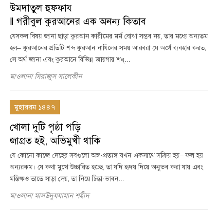
উমদাতুল হুফ্ফায
‖ গরীবুল কুরআনের এক অনন্য কিতাব
যেসকল বিষয় জানা ছাড়া কুরআন কারীমের মর্ম বোঝা সম্ভব নয়, তার মধ্যে অন্যতম
হল– কুরআনের প্রতিটি শব্দ কুরআন নাযিলের সময় আরবরা যে অর্থে ব্যবহার করত,
সে অর্থ জানা এবং কুরআনে বিভিন্ন জায়গায় শব্…
মাওলানা সিরাজুস সালেকীন
মুহাররম ১৪৪৭
খোলা দুটি পৃষ্ঠা পড়ি
জাগ্রত হই, অভিমুখী থাকি
যে কোনো কাজে দেহের সবগুলো অঙ্গ-প্রত্যঙ্গ যখন একসাথে সক্রিয় হয়– ফল হয়
অন্যরকম। যে কথা মুখে উচ্চারিত হচ্ছে, তা যদি হৃদয় দিয়ে অনুভব করা যায় এবং
মস্তিষ্কও তাতে সাড়া দেয়, তা নিয়ে চিন্তা-ভাবন…
মাওলানা মাসউদুযযামান শহীদ