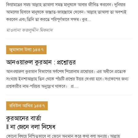
কিয়ামতের সময় আল্লাহ তাআলা সমস্ত মানুষকে আবার জীবিত করবেন। দুনিয়ার
আমলের হিসাবে মানুষকে জান্নাত-জাহান্নামে দেবেন। আল্লাহ তাআলা তা অবশ্যই
করবেন এবং তিনি তা করতে পরিপূর্ণভাবে সক্ষম। কুর…
মাওলানা ফজলুদ্দীন মিকদাদ
জুমাদাল উলা ১৪৪৭
আনওয়ারুল কুরআন : প্রশ্নোত্তর
আনওয়ারুল কুরআন বিভাগের সর্বশেষ শিরোনাম প্রশ্নোত্তর। এর অধীনে প্রত্যেক
সংখ্যায় ইনশাআল্লাহ তিন থেকে পাঁচটি প্রশ্নের উত্তর দেওয়া হবে। সংক্ষেপের জন্য
প্রশ্নকারীর নাম-পরিচয় অনুল্লেখ থাকবে। প্র…
রবিউল আখির ১৪৪৭
কুরআনের বার্তা
‖ না জেনে বলা নিষেধ
কোনো বিষয়ে নিশ্চিতভাবে না জেনে অনুমান করে কথা বলা অন্যায়। আল্লাহ