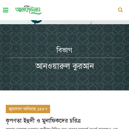
বিভাগ
আনওয়ারুল কুরআন
জুমাদাল আখিরাহ ১৪৪৭
কৃপণতা ইহুদী ও মুনাফিকদের চরিত্র