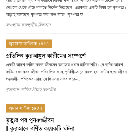
আল্লাহ তাআলা কুরআন কারীমে বিভিন্ন মন্দ স্বভাব সম্পর্কে সতর্ক করেছেন এবং
সেগুলো থেকে বেঁচে থাকতে নির্দেশ দিয়েছেন। এরকমই একটি বিষয় হল কৃপণতা।
আল্লাহ বলেছেন, কৃপণতা করা মন্দ কাজ। কৃপণতা ক…
মাওলানা ফজলুদ্দীন মিকদাদ
জুমাদাল আখিরাহ ১৪৪৭
প্রতিদিন কুরআনুল কারীমের সংস্পর্শে
একটি আদর্শ রুটিন সফল জীবনের অন্যতম প্রধান চালিকাশক্তি। যে ব্যক্তি আদর্শ
রুটিন রক্ষা করে জীবন পরিচালিত করে, পৃথিবীতে সে সফল হয়। রুটিন ছাড়া জীবন
গন্তব্যহীন পথিকের ন্যায়; যে দিনভর সফর করে–…
মুহাম্মাদ আশিক বিল্লাহ তানভীর
জুমাদাল উলা ১৪৪৭
মৃত্যুর পর পুনরুজ্জীবন
‖ কুরআনে বর্ণিত কয়েকটি ঘটনা