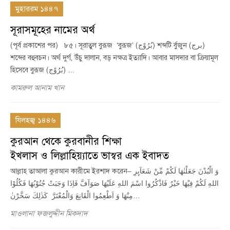
মুহাররম ১৪৪৭
সূরাসমূহের নামের অর্থ
(পূর্ব প্রকাশের পর) ৮৫। সূরাতুল বুরূজ ‘বুরূজ’ (بُرُوْج) শব্দটি র্বুজুন (برج)
শব্দের বহুবচন। অর্থ দুর্গ, উঁচু দালান, বড় নক্ষত্র ইত্যাদি। আবার মাসদার বা ক্রিয়ামূল
হিসেবে বুরূজ (بُرُوْج) …
কামরুল আনাম খান
যিলহজ্ব ১৪৪৬
কুরআন থেকে কুরবানীর শিক্ষা
ইখলাস ও লিল্লাহিয়্যাতে ভাস্বর এক ইবাদত
আল্লাহ তাআলা কুরআন কারীমে ইরশাদ করেন– وَ الْبُدْنَ جَعَلْنٰهَا لَكُمْ مِّنْ شَعَآىِٕرِ
اللهِ لَكُمْ فِيْهَا خَيْرٌ فَاذْكُرُوا اسْمَ اللهِ عَلَيْهَا صَوَآفَّ فَاِذَا وَجَبَتْ جُنُوْبُهَا فَكُلُوْا
مِنْهَا وَ اَطْعِمُوا الْقَانِعَ وَالْمُعْتَرَّ كَذٰلِكَ سَخَّرْنٰ…
মাওলানা ফজলুদ্দীন মিকদাদ