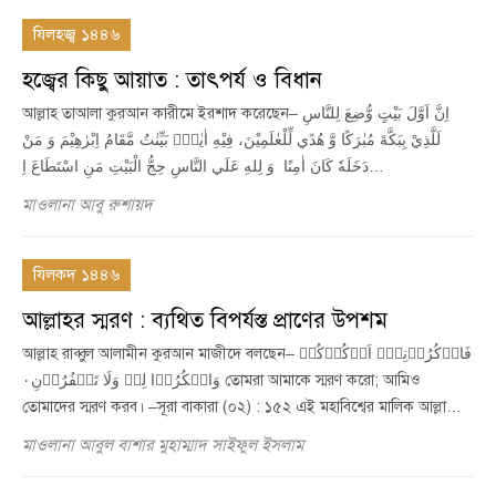
যিলহজ্ব ১৪৪৬
হজ্বের কিছু আয়াত : তাৎপর্য ও বিধান
আল্লাহ তাআলা কুরআন কারীমে ইরশাদ করেছেন– اِنَّ اَوَّلَ بَيْتٍ وُّضِعَ لِلنَّاسِ
لَلَّذِيْ بِبَكَّةَ مُبٰرَكًا وَّ هُدًي لِّلْعٰلَمِيْنَ، فِيْهِ اٰيٰتٌۢ بَيِّنٰتٌ مَّقَامُ اِبْرٰهِيْمَ وَ مَنْ
دَخَلَهٗ كَانَ اٰمِنًا وَ لِلهِ عَلَي النَّاسِ حِجُّ الْبَيْتِ مَنِ اسْتَطَاعَ اِ…
মাওলানা আবু রুশায়দ
যিলকদ ১৪৪৬
আল্লাহর স্মরণ : ব্যথিত বিপর্যস্ত প্রাণের উপশম
আল্লাহ রাব্বুল আলামীন কুরআন মাজীদে বলছেন– فَاذۡکُرُوۡنِیۡۤ اَذۡکُرۡکُمۡ
وَاشۡکُرُوۡا لِیۡ وَلَا تَکۡفُرُوۡنِ٠ তোমরা আমাকে স্মরণ করো; আমিও
তোমাদের স্মরণ করব। –সূরা বাকারা (০২) : ১৫২ এই মহাবিশ্বের মালিক আল্লা…
মাওলানা আবুল বাশার মুহাম্মাদ সাইফুল ইসলাম