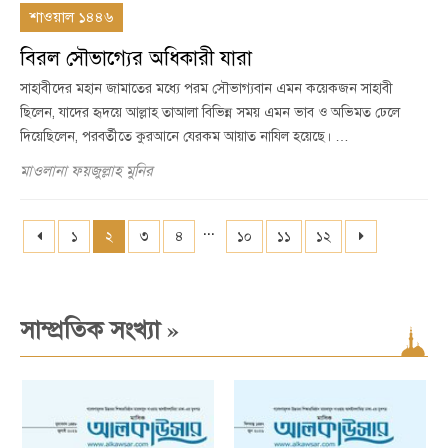
শাওয়াল ১৪৪৬
বিরল সৌভাগ্যের অধিকারী যারা
সাহাবীদের মহান জামাতের মধ্যে পরম সৌভাগ্যবান এমন কয়েকজন সাহাবী
ছিলেন, যাদের হৃদয়ে আল্লাহ তাআলা বিভিন্ন সময় এমন ভাব ও অভিমত ঢেলে
দিয়েছিলেন, পরবর্তীতে কুরআনে যেরকম আয়াত নাযিল হয়েছে। …
মাওলানা ফয়জুল্লাহ মুনির
...
১
২
৩
৪
১০
১১
১২
»
সাম্প্রতিক সংখ্যা