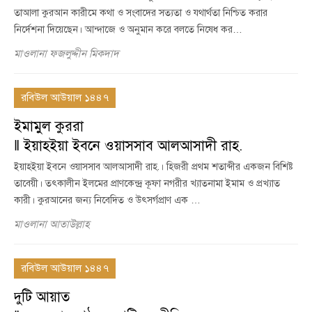
তাআলা কুরআন কারীমে কথা ও সংবাদের সত্যতা ও যথার্থতা নিশ্চিত করার
নির্দেশনা দিয়েছেন। আন্দাজে ও অনুমান করে বলতে নিষেধ কর…
মাওলানা ফজলুদ্দীন মিকদাদ
রবিউল আউয়াল ১৪৪৭
ইমামুল কুররা
‖ ইয়াহইয়া ইবনে ওয়াসসাব আলআসাদী রাহ.
ইয়াহইয়া ইবনে ওয়াসসাব আলআসাদী রাহ.। হিজরী প্রথম শতাব্দীর একজন বিশিষ্ট
তাবেয়ী। তৎকালীন ইলমের প্রাণকেন্দ্র্র কূফা নগরীর খ্যাতনামা ইমাম ও প্রখ্যাত
কারী। কুরআনের জন্য নিবেদিত ও উৎসর্গপ্রাণ এক …
মাওলানা আতাউল্লাহ
রবিউল আউয়াল ১৪৪৭
দুটি আয়াত