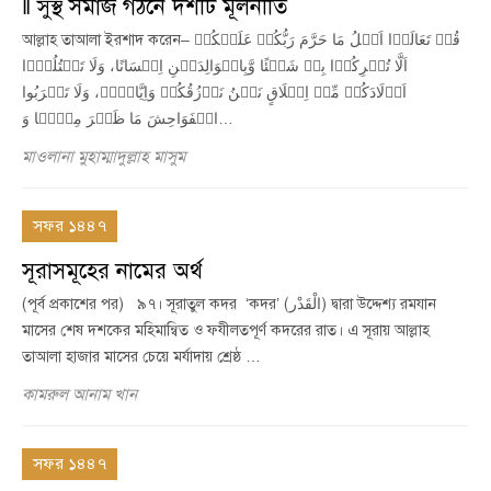
‖ সুস্থ সমাজ গঠনে দশটি মূলনীতি
আল্লাহ তাআলা ইরশাদ করেন– قُلۡ تَعَالَوۡا اَتۡلُ مَا حَرَّمَ رَبُّکُمۡ عَلَیۡکُمۡ
اَلَّا تُشۡرِکُوۡا بِہٖ شَیۡئًا وَّبِالۡوَالِدَیۡنِ اِحۡسَانًا، وَلَا تَقۡتُلُوۡۤا
اَوۡلَادَکُمۡ مِّنۡ اِمۡلَاقٍ نَحۡنُ نَرۡزُقُکُمۡ وَاِیَّاہُمۡ، وَلَا تَقۡرَبُوا
الۡفَوَاحِشَ مَا ظَہَرَ مِنۡہَا وَ…
মাওলানা মুহাম্মাদুল্লাহ মাসুম
সফর ১৪৪৭
সূরাসমূহের নামের অর্থ
(পূর্ব প্রকাশের পর) ৯৭। সূরাতুল কদর ‘কদর’ (الْقَدْر) দ্বারা উদ্দেশ্য রমযান
মাসের শেষ দশকের মহিমান্বিত ও ফযীলতপূর্ণ কদরের রাত। এ সূরায় আল্লাহ
তাআলা হাজার মাসের চেয়ে মর্যাদায় শ্রেষ্ঠ …
কামরুল আনাম খান
সফর ১৪৪৭