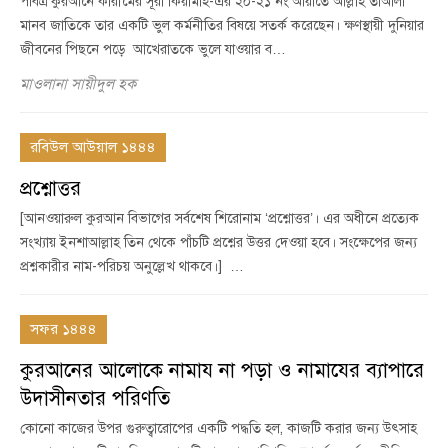
পবিত্র কুরআনে কারীমের সূরা কিয়ামাহ-এর ২০-২১ নং আয়াতে আল্লাহ তাআলা
মানব জাতিকে তার একটি ভুল কর্মনীতির বিষয়ে সতর্ক করেছেন। ক্ষণস্থায়ী দুনিয়ার
জীবনের পিছনে পড়ে আখেরাতকে ভুলে যাওয়ার ব…
মাওলানা সায়ীদুল হক
রবিউল আউয়াল ১৪৪৪
প্রশ্নোত্তর
[আনওয়ারুল কুরআন বিভাগের সর্বশেষ শিরোনাম ‘প্রশ্নোত্তর’। এর অধীনে প্রত্যেক
সংখ্যায় ইনশাআল্লাহ তিন থেকে পাঁচটি প্রশ্নের উত্তর দেওয়া হবে। সংক্ষেপের জন্য
প্রশ্নকারীর নাম-পরিচয় অনুল্লেখ থাকবে।] …
সফর ১৪৪৪
কুরআনের আলোকে নামায না পড়া ও নামাযের ব্যাপারে
উদাসীনতার পরিণতি
কোনো কাজের উপর গুরুত্বারোপের একটি পদ্ধতি হল, কাজটি করার জন্য উৎসাহ