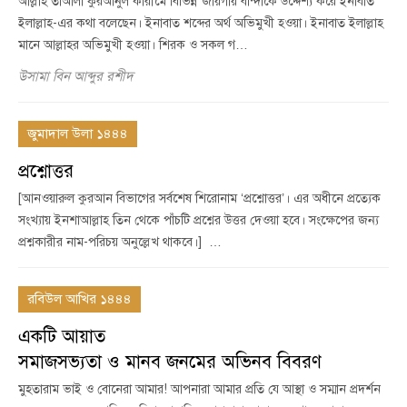
আল্লাহ তাআলা কুরআনুল কারীমে বিভিন্ন জায়গায় বান্দাকে উদ্দেশ্য করে ইনাবাত
ইলাল্লাহ-এর কথা বলেছেন। ইনাবাত শব্দের অর্থ অভিমুখী হওয়া। ইনাবাত ইলাল্লাহ
মানে আল্লাহর অভিমুখী হওয়া। শিরক ও সকল গ…
উসামা বিন আব্দুর রশীদ
জুমাদাল উলা ১৪৪৪
প্রশ্নোত্তর
[আনওয়ারুল কুরআন বিভাগের সর্বশেষ শিরোনাম ‘প্রশ্নোত্তর’। এর অধীনে প্রত্যেক
সংখ্যায় ইনশাআল্লাহ তিন থেকে পাঁচটি প্রশ্নের উত্তর দেওয়া হবে। সংক্ষেপের জন্য
প্রশ্নকারীর নাম-পরিচয় অনুল্লেখ থাকবে।] …
রবিউল আখির ১৪৪৪
একটি আয়াত
সমাজসভ্যতা ও মানব জনমের অভিনব বিবরণ
মুহতারাম ভাই ও বোনেরা আমার! আপনারা আমার প্রতি যে আস্থা ও সম্মান প্রদর্শন