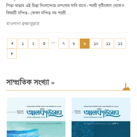
পিতা-মাতার এই চিন্তা নিঃসন্দেহে প্রশংসার দাবি রাখে। শরয়ী দৃষ্টিকোণ থেকেও
বিষয়টি নন্দিত। কেবল নন্দিত নয় শরয়ী …
মাওলানা হুজ্জাতুল্লাহ
...
১
২
৩
৭
৮
৯
১০
১১
১২
»
সাম্প্রতিক সংখ্যা