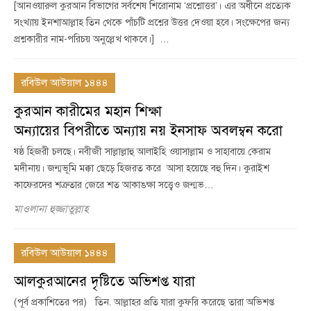
[আনওয়ারুল কুরআন বিভাগের সর্বশেষ শিরোনাম ‘প্রশ্নোত্তর’। এর অধীনে প্রত্যেক
সংখ্যায় ইনশাআল্লাহ তিন থেকে পাঁচটি প্রশ্নের উত্তর দেওয়া হবে। সংক্ষেপের জন্য
প্রশ্নকারীর নাম-পরিচয় অনুল্লেখ থাকবে।] …
রবিউল আউয়াল ১৪৪৪
কুরআন কারীমের মহান শিক্ষা
অন্যায়ের বিপরীতে অন্যায় নয় ইনসাফ অবলম্বন করো
ষষ্ঠ হিজরী চলছে। নবীজী সাল্লাল্লাহু আলাইহি ওয়াসাল্লাম ও সাহাবায়ে কেরাম
মদীনায়। জন্মভূমি মক্কা ছেড়ে হিজরত করে আসা হয়েছে বহু দিন। কুরাইশ
কাফেরদের শত্রুতার জেরে শত আকাঙক্ষা সত্ত্বেও জন্মভ…
মাওলানা হুজ্জাতুল্লাহ
রবিউল আউয়াল ১৪৪৪
আলকুরআনের দৃষ্টিতে অভিশপ্ত যারা
(পূর্ব প্রকাশিতের পর) তিন. আল্লাহর প্রতি যারা কুফরি করেছে তারা অভিশপ্ত