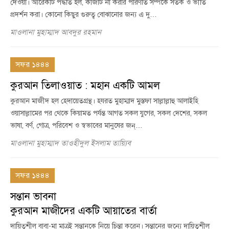
দেওয়া। আরেকটি পদ্ধতি হল, কাজটি না করার পরিণতি সম্পর্কে সতর্ক ও ভীতি
প্রদর্শন করা। কোনো কিছুর গুরুত্ব বোঝানোর জন্য এ দু…
মাওলানা মুহাম্মাদ আবদুর রহমান
সফর ১৪৪৪
কুরআন তিলাওয়াত : মহান একটি আমল
কুরআন মাজীদ হল হেদায়েতগ্রন্থ। হযরত মুহাম্মাদ মুস্তফা সাল্লাল্লাহু আলাইহি
ওয়াসাল্লামের পর থেকে কিয়ামত পর্যন্ত আগত সকল যুগের, সকল দেশের, সকল
ভাষা, বর্ণ, গোত্র, পরিবেশ ও স্বভাবের মানুষের জন্…
মাওলানা মুহাম্মাদ তাওহীদুল ইসলাম তায়্যিব
সফর ১৪৪৪
সন্তান ভাবনা
কুরআন মাজীদের একটি আয়াতের বার্তা
দায়িত্বশীল বাবা-মা মাত্রই সন্তানকে নিয়ে চিন্তা করেন। সন্তানের জন্যে দায়িত্বশীল