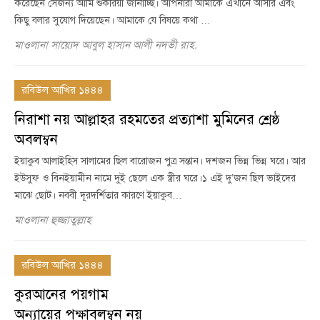
করেছেন সেজন্য আমি শুকরিয়া জানাচ্ছি। আপনারা আমাকে এখানে আসার এবং
কিছু বলার সুযোগ দিয়েছেন। আমাকে যে বিষয়ে কথা …
মাওলানা সায়্যেদ আবুল হাসান আলী নদভী রাহ.
রবিউল আখির ১৪৪৪
নিরাশা নয় আল্লাহর রহমতের প্রত্যাশা মুমিনের শ্রেষ্ঠ
অবলম্বন
ইয়াকুব আলাইহিস সালামের ছিল বারোজন পুত্র সন্তান। দশজন ভিন্ন ভিন্ন ঘরে। আর
ইউসুফ ও বিনইয়ামীন নামে দুই ছেলে এক স্ত্রীর ঘরে।১ এই দু’জন ছিল ভাইদের
মাঝে ছোট। নববী দূরদর্শিতার কারণে ইয়াকুব…
মাওলানা হুজ্জাতুল্লাহ
রবিউল আখির ১৪৪৪
কুরআনের পয়গাম
অন্যায়ের পক্ষাবলম্বন নয়