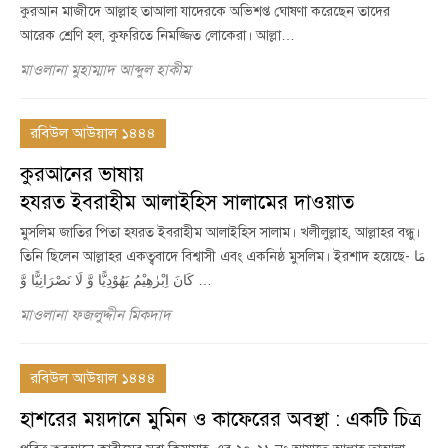
কুরআন মাজীদে আল্লাহ তাআলা যাদেরকে অভিশপ্ত ঘোষণা করেছেন তাদের
আরেক শ্রেণি হল, কুফরিতে নিমজ্জিত লোকেরা। আল্লা…
মাওলানা মুহাম্মাদ আব্দুল হাকীম
রবিউল আউয়াল ১৪৪৪
কুরআনের ভাষায়
হযরত ইবরাহীম আলাইহিস সালামের দাওয়াত
মুসলিম জাতির পিতা হযরত ইবরাহীম আলাইহিস সালাম। খলীলুল্লাহ, আল্লাহর বন্ধু।
তিনি ছিলেন আল্লাহর একত্ববাদে বিশ্বাসী এবং একনিষ্ঠ মুসলিম। ইরশাদ হয়েছে- مَا
كَانَ اِبْرٰهِیْمُ یَهُوْدِیًّا وَّ لَا نَصْرَانِیًّا وَّ …
মাওলানা ফজলুদ্দীন মিকদাদ
রবিউল আউয়াল ১৪৪৪
হাশরের ময়দানে মুমিন ও কাফেরের অবস্থা : একটি চিত্র