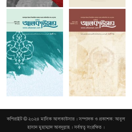
কপিরাইট © ২০২৪ মাসিক আলকাউসার । সম্পাদক ও প্রকাশক: আবুল
হাসান মুহাম্মাদ আবদুল্লাহ । সর্বস্বত্ব সংরক্ষিত ।