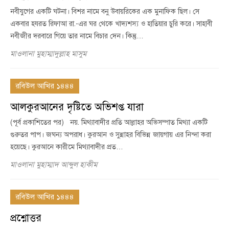
নবীযুগের একটি ঘটনা। বিশর নামে বনু উবায়রিকের এক মুনাফিক ছিল। সে
একবার হযরত রিফাআ রা.-এর ঘর থেকে খাদ্যশস্য ও হাতিয়ার চুরি করে। সাহাবী
নবীজীর দরবারে গিয়ে তার নামে বিচার দেন। কিন্তু…
মাওলানা মুহাম্মাদুল্লাহ মাসুম
রবিউল আখির ১৪৪৪
আলকুরআনের দৃষ্টিতে অভিশপ্ত যারা
(পূর্ব প্রকাশিতের পর) নয়. মিথ্যাবাদীর প্রতি আল্লাহর অভিসম্পাত মিথ্যা একটি
গুরুতর পাপ। জঘন্য অপরাধ। কুরআন ও সুন্নাহর বিভিন্ন জায়গায় এর নিন্দা করা
হয়েছে। কুরআনে কারীমে মিথ্যাবাদীর প্রত…
মাওলানা মুহাম্মাদ আব্দুল হাকীম
রবিউল আখির ১৪৪৪
প্রশ্নোত্তর