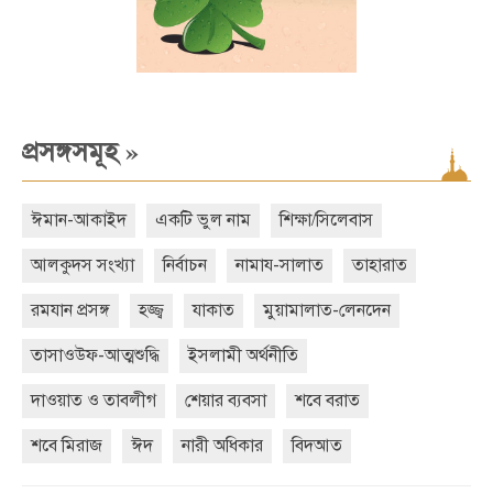
»
প্রসঙ্গসমূহ
ঈমান-আকাইদ
একটি ভুল নাম
শিক্ষা/সিলেবাস
আলকুদস সংখ্যা
নির্বাচন
নামায-সালাত
তাহারাত
রমযান প্রসঙ্গ
হজ্জ্ব
যাকাত
মুয়ামালাত-লেনদেন
তাসাওউফ-আত্মশুদ্ধি
ইসলামী অর্থনীতি
দাওয়াত ও তাবলীগ
শেয়ার ব্যবসা
শবে বরাত
শবে মিরাজ
ঈদ
নারী অধিকার
বিদআত