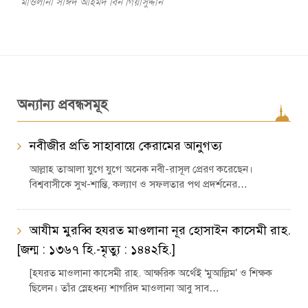
মাওলানা সাঈদ আহমদ বিন গিয়াসুদ্দীন
অন্যান্য প্রবন্ধসমূহ
নবীজীর প্রতি সাহাবায়ে কেরামের আনুগত্য
আল্লাহ তাআলা যুগে যুগে অনেক নবী-রাসূল প্রেরণ করেছেন।
বিশ্ববাসীকে সুখ-শান্তি, কল্যাণ ও সফলতার পথ প্রদর্শনের…
আযীম মুরব্বি হযরত মাওলানা নূর হোসাইন কাসেমী রাহ.
[জন্ম : ১৩৬৭ হি.-মৃত্যু : ১৪৪২হি.]
[হযরত মাওলানা কাসেমী রাহ. আক্ষরিক অর্থেই ‘মুআল্লিম’ ও শিক্ষক
ছিলেন। তাঁর স্নেহধন্য শাগরিদ মাওলানা আবু সাব…