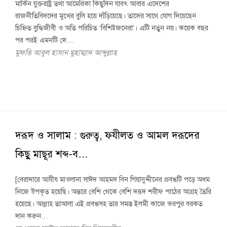
মার্কিন যুক্তরাষ্ট্র তথা আমেরিকা কিছুদিন যাবৎ আবার এদেশের
রাজনীতিবিদদের মুখের বুলি হয়ে দাঁড়িয়েছে। তাদের সাথে যোগ দিয়েছেন
চিহ্নিত বুদ্ধিজীবী ও অতি পরিচিত ‘বিশিষ্টজনেরা’। এটি নতুন নয়। কয়েক বছর
পর পরই এমনটি দে…
মুফতি আবুল হাসান মুহাম্মাদ আব্দুল্লাহ
দরূদ ও সালাম : গুরুত্ব, ফযীলত ও আমল দরূদের
কিছু মাছূর শব্দ-ব…
[বেরাদারে আযীয মাওলানা সাঈদ আহমদ বিন গিয়াসুদ্দীনের প্রবন্ধটি পড়ে অধম
নিজে উপকৃত হয়েছি। অন্তরে বেশি থেকে বেশি দরূদ শরীফ পাঠের আগ্রহ তৈরি
হয়েছে। আল্লাহ তাআলা এই প্রবন্ধসহ তার সমস্ত ইলমী কাজে ভরপুর বরকত
দান করুন…