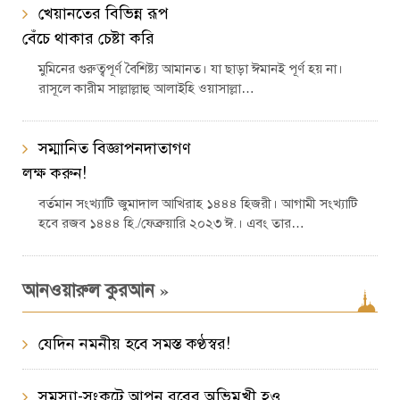
খেয়ানতের বিভিন্ন রূপ
বেঁচে থাকার চেষ্টা করি
মুমিনের গুরুত্বপূর্ণ বৈশিষ্ট্য আমানত। যা ছাড়া ঈমানই পূর্ণ হয় না।
রাসূলে কারীম সাল্লাল্লাহু আলাইহি ওয়াসাল্লা…
সম্মানিত বিজ্ঞাপনদাতাগণ
লক্ষ করুন!
বর্তমান সংখ্যাটি জুমাদাল আখিরাহ ১৪৪৪ হিজরী। আগামী সংখ্যাটি
হবে রজব ১৪৪৪ হি./ফেব্রুয়ারি ২০২৩ ঈ.। এবং তার…
»
আনওয়ারুল কুরআন
যেদিন নমনীয় হবে সমস্ত কণ্ঠস্বর!
সমস্যা-সংকটে আপন রবের অভিমুখী হও