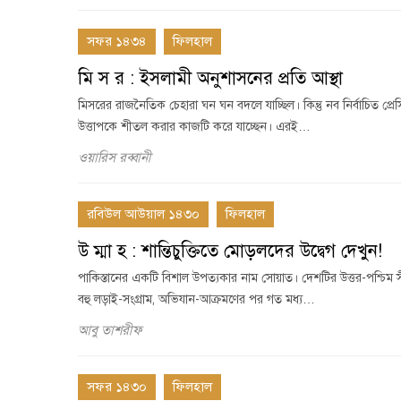
সফর ১৪৩৪
ফিলহাল
মি স র : ইসলামী অনুশাসনের প্রতি আস্থা
মিসরের রাজনৈতিক চেহারা ঘন ঘন বদলে যাচ্ছিল। কিন্তু নব নির্বাচিত প্রেসি
উত্তাপকে শীতল করার কাজটি করে যাচ্ছেন। এরই…
ওয়ারিস রব্বানী
রবিউল আউয়াল ১৪৩০
ফিলহাল
উ ম্মা হ : শান্তিচুক্তিতে মোড়লদের উদ্বেগ দেখুন!
পাকিস্তানের একটি বিশাল উপত্যকার নাম সোয়াত। দেশটির উত্তর-পশ্চিম স
বহু লড়াই-সংগ্রাম, অভিযান-আক্রমণের পর গত মধ্য…
আবু তাশরীফ
সফর ১৪৩০
ফিলহাল