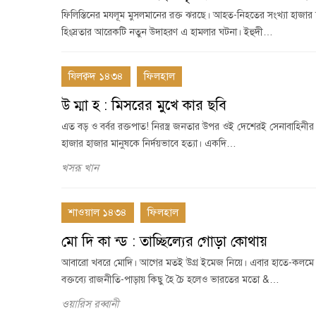
ফিলিস্তিনের মযলূম মুসলমানের রক্ত ঝরছে। আহত-নিহতের সংখ্যা হাজার ছ
হিংস্রতার আরেকটি নতুন উদাহরণ এ হামলার ঘটনা। ইহুদী…
যিলক্বদ ১৪৩৪
ফিলহাল
উ ম্মা হ : মিসরের মুখে কার ছবি
এত বড় ও বর্বর রক্তপাত! নিরস্ত্র জনতার উপর ওই দেশেরই সেনাবাহিনীর। 
হাজার হাজার মানুষকে নির্দয়ভাবে হত্যা। একদি…
খসরূ খান
শাওয়াল ১৪৩৪
ফিলহাল
মো দি কা ন্ড : তাচ্ছিল্যের গোড়া কোথায়
আবারো খবরে মোদি। আগের মতই উগ্র ইমেজ নিয়ে। এবার হাতে-কলমে কো
বক্তব্যে রাজনীতি-পাড়ায় কিছু হৈ চৈ হলেও ভারতের মতো &…
ওয়ারিস রব্বানী