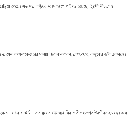
াড়িয়ে গেছে। শত শত বাড়িঘর ধ্বংসস্ত্তপে পরিণত হয়েছে। ইহুদী নীচতা ও
এ যেন কল্পনাকেও হার মানায়। ট্যাংক-কামান, ব্রাশফায়ার, বন্দুকের গুলি একসঙ্গে।
নো ঘটনা ঘটে নি। তার মুখের বক্তব্যেই বিষ ও বীভৎসতার উদ্গীরণ হয়েছে। তার