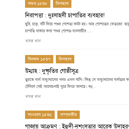
সফর ১৪৩৮
ফিলহাল
নিরাপত্তা : দুঃসাহসী চাপাতির ব্যবহার!
ছুরি, চাকু, বটি দিয়ে পশুর গোশতা কাটা হয়। আর গোশতের ভেতরের হাড় 
চাপাতি থাকার কথা পশুর গোশত-ব্যবসায়ীর …
খসরূ খান
যিলকদ ১৪৩৭
ফিলহাল
উম্মাহ : দুষ্কৃতির গোষ্ঠীসূত্র
তুরস্কে ব্যর্থ অভ্যুত্থানের খবর এখন বাসি। কিন্তু সে অভ্যুত্থানের ব্যর
টেবিলে সেই আলোচনাই ঘুরে ফিরে আসছে। ধর্…
খসরূ খান
শাওয়াল ১৪৩৫
সম্পাদকীয়
গাজায় আক্রমণ : ইহুদী-নৃশংসতার আরেক উদাহর