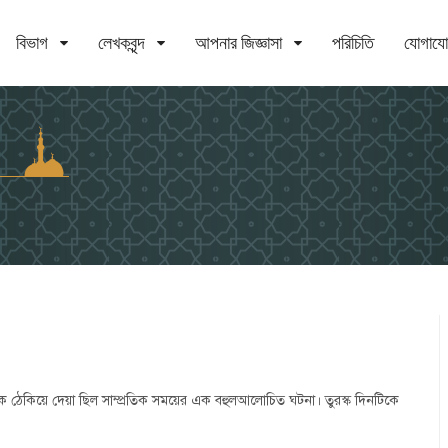
বিভাগ
লেখকবৃন্দ
আপনার জিজ্ঞাসা
পরিচিতি
যোগায
্তৃক ঠেকিয়ে দেয়া ছিল সাম্প্রতিক সময়ের এক বহুলআলোচিত ঘটনা। তুরস্ক দিনটিকে