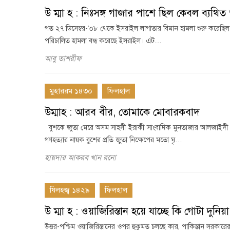
উ ম্মা হ : নিঃসঙ্গ গাজার পাশে ছিল কেবল ব্যথিত 
গত ২৭ ডিসেম্বর-’০৮ থেকে ইসরাইল লাগাতার বিমান হামলা শুরু করেছিল গা
পরিচালিত হামলা বন্ধ করেছে ইসরাইল। এট…
আবু তাশরীফ
মুহাররম ১৪৩০
ফিলহাল
উম্মাহ : আরব বীর, তোমাকে মোবারকবাদ
বুশকে জুতা মেরে অসম সাহসী ইরাকী সাংবাদিক মুনতাজার আলজাইদী এখ
গণহত্যার নায়ক বুশের প্রতি জুতা নিক্ষেপের মতো ঘৃ…
হায়দার আকরব খান রনো
যিলহজ্ব ১৪২৯
ফিলহাল
উ ম্মা হ : ওয়াজিরিস্তান হয়ে যাচ্ছে কি গোটা দুনিয়
উত্তর-পশ্চিম ওয়াজিরিস্তানের ওপর হুকুমত চলছে কার, পাকিস্তান সরকারের, ন