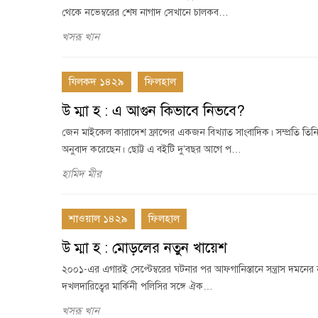
থেকে নভেম্বরের শেষ নাগাদ সেখানে চালকব…
খসরূ খান
যিলকদ ১৪২৯
ফিলহাল
উ ম্মা হ : এ আগুন কিভাবে নিভবে?
জেন মাইকেল কারাদেশ ফ্রান্সের একজন বিখ্যাত সাংবাদিক। সম্প্রতি তিনি
অনুবাদ করেছেন। ছোট্ট এ বইটি দু’বছর আগে প…
হামিদ মীর
শাওয়াল ১৪২৯
ফিলহাল
উ ম্মা হ : মোড়লের নতুন খায়েশ
২০০১-এর এগারই সেপ্টেম্বরের ঘটনার পর আফগানিস্তানে সন্ত্রাস দমনের নামে
দখলদারিত্বের মার্কিনী পলিসির সঙ্গে ঐক…
খসরূ খান