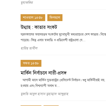
মুযাককির
শাওয়াল ১৪৩৮
ফিলহাল
উম্মাহ : কাতার সংকট
স্মরণকালের ভয়াবহতম সংকটের মুখোমুখী মধ্যপ্রাচ্যের দেশ কাতার। বিশ্
পড়েছে। কিন্তু এবার স্বজাতি ও প্রতিবেশী রাষ্ট্রগুলো যে…
হারিছ তাবীল
সফর ১৪৩৮
মার্কিন নির্বাচনে নারী-প্রসঙ্গ
আগামী মাসে মার্কিন যুক্তরাষ্ট্রের প্রেসিডেন্ট নির্বাচন। শুধু মার্কিনীর
হওয়ায় এবং বিশ্বব্যাপী অবাধ ম…
মুফতি আবুল হাসান মুহাম্মাদ আব্দুল্লাহ