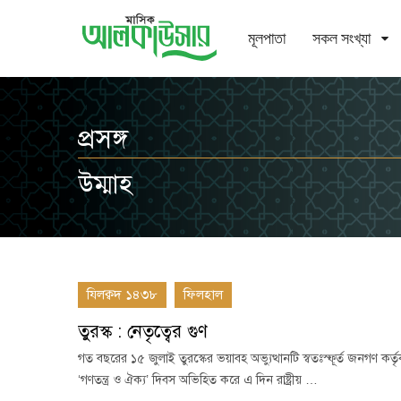
মূলপাতা
সকল সংখ্যা
প্রসঙ্গ
উম্মাহ
যিলক্বদ ১৪৩৮
ফিলহাল
তুরস্ক : নেতৃত্বের গুণ
গত বছরের ১৫ জুলাই তুরস্কের ভয়াবহ অভ্যুত্থানটি স্বতঃস্ফূর্ত জনগণ কর
‘গণতন্ত্র ও ঐক্য’ দিবস অভিহিত করে এ দিন রাষ্ট্রীয় …