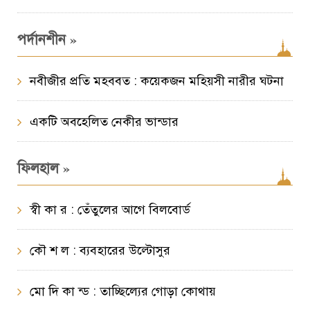
»
পর্দানশীন
নবীজীর প্রতি মহববত : কয়েকজন মহিয়সী নারীর ঘটনা
একটি অবহেলিত নেকীর ভান্ডার
»
ফিলহাল
স্বী কা র : তেঁতুলের আগে বিলবোর্ড
কৌ শ ল : ব্যবহারের উল্টোসুর
মো দি কা ন্ড : তাচ্ছিল্যের গোড়া কোথায়