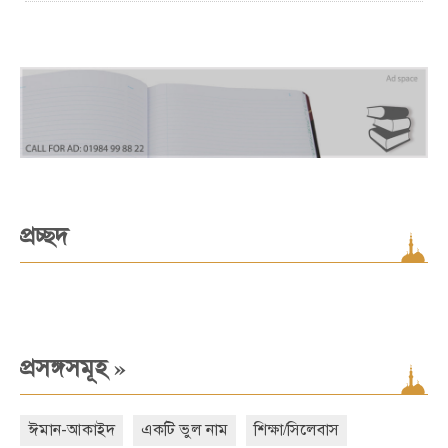
প্রচ্ছদ
»
প্রসঙ্গসমূহ
ঈমান-আকাইদ
একটি ভুল নাম
শিক্ষা/সিলেবাস