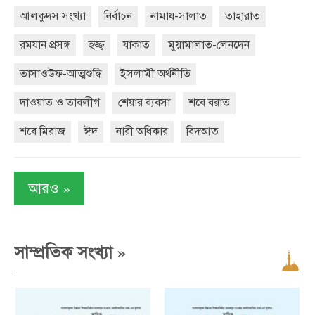
আলকুদস সংখ্যা
নির্বাচন
নামায-সালাত
তাহারাত
রমযান প্রসঙ্গ
হজ্জ্ব
যাকাত
মুয়ামালাত-লেনদেন
তাসাওউফ-আত্মশুদ্ধি
ইসলামী অর্থনীতি
দাওয়াত ও তাবলীগ
শেয়ার ব্যবসা
শবে বরাত
শবে মিরাজ
ঈদ
নারী অধিকার
বিদআত
»
আরও
»
সাম্প্রতিক সংখ্যা