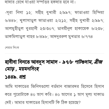
দাদার রেখে যাওয়া সম্পত্তির হকদার হবে না।
-সূরা নিসা ১২; সহীহ বুখারী ২/৯৯৭; ফাতাওয়া হিন্দিয়া
৬/৪৪৮; খুলাসাতুল ফাতাওয়া ২/২১২; সহীহ বুখারী ২/৯৯৭;
আলমুহীতুল বুরহানী ২৩/৩০৭; তাবয়ীনুল হাকায়েক ৬/২৩৮;
তাকমিলাতুল বাহর ৮/৪৯৮; আদদুররুল মুখতার ৬/৭৭৪
শেয়ার লিংক
হাবীবা বিনতে আবদুস সামাদ -
৯৭/৮ পাটগুদাম, ব্রীজ
মোড় , ময়মনসিংহ
১৪৪৯. প্রশ্ন
আমি যাকাতের জিনিসগুলো বর্তমান বাজারদর হিসেবে হিসাব
করে পুরোটাকে ৪০ ভাগ করি। ৪০ ভাগের ১ ভাগ মূল্য যাকাত
দেই। আমার যাকাতের হিসাবটি কি ঠিক হয়েছে?