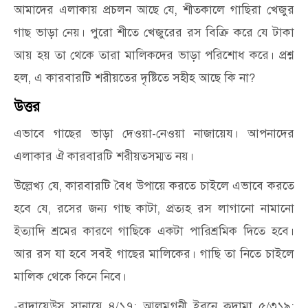
আমাদের এলাকায় প্রচলন আছে যে, শীতকালে গাছিরা খেজুর
গাছ ভাড়া নেয়। পুরো শীতে খেজুরের রস বিক্রি করে যে টাকা
আয় হয় তা থেকে তারা মালিকদের ভাড়া পরিশোধ করে। প্রশ্ন
হল, এ কারবারটি শরীয়তের দৃষ্টিতে সহীহ আছে কি না?
উত্তর
এভাবে গাছের ভাড়া দেওয়া-নেওয়া নাজায়েয। আপনাদের
এলাকার ঐ কারবারটি শরীয়তসম্মত নয়।
উল্লেখ্য যে, কারবারটি বৈধ উপায়ে করতে চাইলে এভাবে করতে
হবে যে, রসের জন্য গাছ কাটা, প্রত্যহ রস লাগানো নামানো
ইত্যাদি শ্রমের কারণে গাছিকে একটা পারিশ্রমিক দিতে হবে।
আর রস যা হবে সবই গাছের মালিকের। গাছি তা নিতে চাইলে
মালিক থেকে কিনে নিবে।
-বাদায়েউস সানায়ে ৪/১৭; আলমুগনী ইবনে কুদামা ৫/৩১৯;