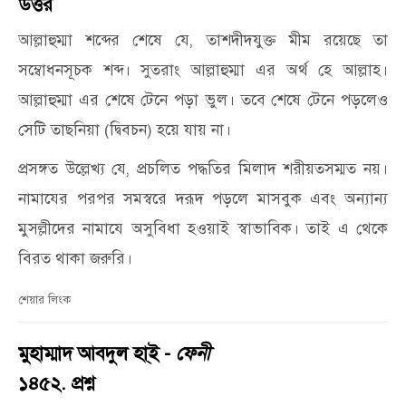
উত্তর
আল্লাহুম্মা শব্দের শেষে যে, তাশদীদযুক্ত মীম রয়েছে তা
সম্বোধনসূচক শব্দ। সুতরাং আল্লাহুম্মা এর অর্থ হে আল্লাহ।
আল্লাহুম্মা এর শেষে টেনে পড়া ভুল। তবে শেষে টেনে পড়লেও
সেটি তাছনিয়া (দ্বিবচন) হয়ে যায় না।
প্রসঙ্গত উল্লেখ্য যে, প্রচলিত পদ্ধতির মিলাদ শরীয়তসম্মত নয়।
নামাযের পরপর সমস্বরে দরূদ পড়লে মাসবুক এবং অন্যান্য
মুসল্লীদের নামাযে অসুবিধা হওয়াই স্বাভাবিক। তাই এ থেকে
বিরত থাকা জরুরি।
শেয়ার লিংক
মুহাম্মাদ আবদুল হা্ই -
ফেনী
১৪৫২. প্রশ্ন