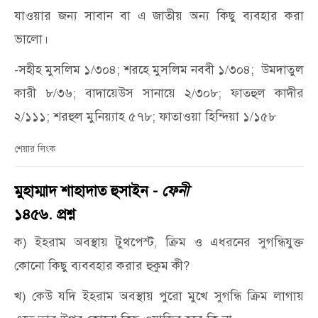
যাওয়ার জন্য সাবান বা এ জাতীয় অন্য কিছু ব্যবহার করা
ভালো।
-সহীহ মুসলিম ১/৩০৪; শরহে মুসলিম নববী ১/৩০৪; উমদাতুল
কারী ৮/৩৬; বাদায়েউস সানায়ে ২/৩০৮; ফাতহুল কাদীর
২/১১১; শরহুল মুনিয়্যাহ ৫৭৮; ফাতাওয়া হিন্দিয়া ১/১৫৮
শেয়ার লিংক
মুহাম্মাদ শাহাদাত হুসাইন -
ফেনী
১৪৫৬. প্রশ্ন
ক) ইহরাম অবস্থায় টুথপেস্ট, ক্রিম ও এধরনের সুগন্ধিযুক্ত
কোনো কিছু ব্যববহার করার হুকুম কী?
খ) কেউ যদি ইহরাম অবস্থায় পুরো মুখে সুগন্ধি ক্রিম লাগায়