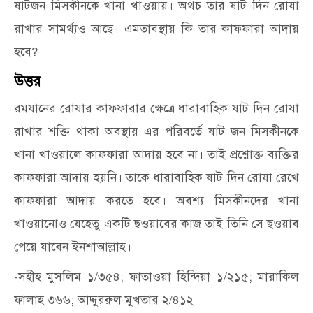
ষাটজন মিসকীনকে খানা খাওয়ায়। অথচ তার ষাট দিন রোযা
রাখার সামর্থ্যও আছে। এমতাবস্থায় কি তার কাফফারা আদায়
হবে?
উত্তর
রমযানের রোযার কাফফারার ক্ষেত্রে ধারাবাহিক ষাট দিন রোযা
রাখার শক্তি থাকা অবস্থায় এর পরিবর্তে ষাট জন মিসকীনকে
খানা খাওয়ালে কাফফারা আদায় হবে না। তাই প্রশ্নোক্ত ব্যক্তির
কাফফারা আদায় হয়নি। তাকে ধারাবাহিক ষাট দিন রোযা রেখে
কাফফারা আদায় করতে হবে। অবশ্য মিসকীনদের খানা
খাওয়ানোও যেহেতু একটি ছওয়াবের কাজ তাই তিনি সে ছওয়াব
পেয়ে যাবেন ইনশাআল্লাহ।
-সহীহ মুসলিম ১/৩৫৪; ফাতাওয়া হিন্দিয়া ১/২১৫; মারাকিল
ফালাহ ৩৬৬; আদ্দুররুল মুখতার ২/৪১২