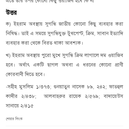
এতে তার উপর কোনো কিছু ওয়াজিব হবে কি না
উত্তর
ক) ইহরাম অবস্থায় সুগন্ধি জাতীয় কোনো কিছু ব্যবহার করা
নিষিদ্ধ। তাই এ সময়ে সুগন্ধিযুক্ত টুথপেস্ট, ক্রিম, সাবান ইত্যাদি
ব্যবহার করা থেকে বিরত থাকা আবশ্যক।
খ) ইহরাম অবস্থায় পুরো মুখে সুগন্ধি ক্রিম লাগালে দম ওয়াজিব
হবে। অর্থাৎ একটি ছাগল অথবা এ ধরনের কোনো প্রাণী
কোরবানী দিতে হবে।
-সহীহ মুসলিম ১/৩৭৩; গুনয়াতুন নাসেক ৮৯, ২৪২; ফাতহুল
কাদীর ২/৪৩৮; আলবাহরুর রায়েক ২/৫৬৯; বাদায়েউস
সানায়ে ২/৪১৫
শেয়ার লিংক