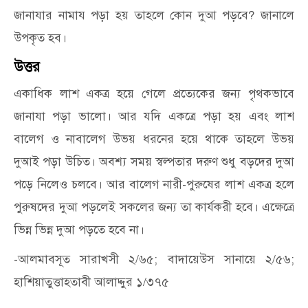
জানাযার নামায পড়া হয় তাহলে কোন দুআ পড়বে? জানালে
উপকৃত হব।
উত্তর
একাধিক লাশ একত্র হয়ে গেলে প্রত্যেকের জন্য পৃথকভাবে
জানাযা পড়া ভালো। আর যদি একত্রে পড়া হয় এবং লাশ
বালেগ ও নাবালেগ উভয় ধরনের হয়ে থাকে তাহলে উভয়
দুআই পড়া উচিত। অবশ্য সময় স্বল্পতার দরুণ শুধু বড়দের দুআ
পড়ে নিলেও চলবে। আর বালেগ নারী-পুরুষের লাশ একত্র হলে
পুরুষদের দুআ পড়লেই সকলের জন্য তা কার্যকরী হবে। এক্ষেত্রে
ভিন্ন ভিন্ন দুআ পড়তে হবে না।
-আলমাবসূত সারাখসী ২/৬৫; বাদায়েউস সানায়ে ২/৫৬;
হাশিয়াতুত্তাহতাবী আলাদ্দুর ১/৩৭৫