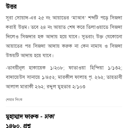
উত্তর
সূরা সোয়াদ-এর ২৫ নং আয়াতের
মাআব
শব্দটি পড়ে সিজদা
‘
’
করাই উত্তম। তবে ২৪ নং আয়াত শেষ করে তিলাওয়াতে সিজদা
দিলেও সিজদার হক আদায় হয়ে যাবে। সুতরাং উক্ত যেকোনো
আয়াতের পর সিজদা আদায় করুক না কেন নামায ও সিজদা
উভয়টি আদায় হয়ে যাবে।
-তাবয়ীনুল হাকায়েক ১/২০৮; ফাতাওয়া হিন্দিয়া ১/১৩২;
বাদায়েউস সানায়ে ১/৪৫২; মারকীল ফালাহ পৃ. ২৬২; তাহতাবী
আলাল মারাকী ২৬২; রদ্দুল মুহতার ২/১০৩
শেয়ার লিংক
মুহাম্মাদ ফারুক -
ঢাকা
১৪৬০. প্রশ্ন