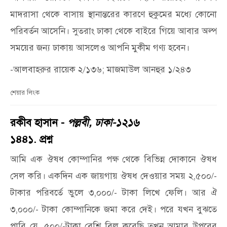
মাদরাসা থেকে বাসায় স্থানান্তরের কারণে হুকুমের মধ্যে কোনো
পরিবর্তন আসেনি। সুতরাং ঢাকা থেকে বাইরে গিয়ে আবার অল্প
সময়ের জন্য ঢাকায় আসলেও আপনি মুকীম গণ্য হবেন।
-আলবাহরুর রায়েক ২/১৩৬; মাজমাউল আনহুর ১/২৪৩
শেয়ার লিংক
রকীব হাসান -
পল্লবী, ঢাকা-১২১৬
১৪৪১. প্রশ্ন
আমি এক ঔষধ কোম্পানির পক্ষ থেকে বিভিন্ন দোকানে ঔষধ
সেল করি। একদিন এক জায়গায় ঔষধ দেওয়ার সময় ২,৫০০/-
টাকার পরিবর্তে ভুলে ৩,০০০/- টাকা লিখে ফেলি। আর ঐ
৩,০০০/- টাকা কোম্পানিকে জমা করে দেই। পরে যখন বুঝতে
পারি যে, ৫০০/-টাকা বেশি বিল করেছি তখন আমার উপরের