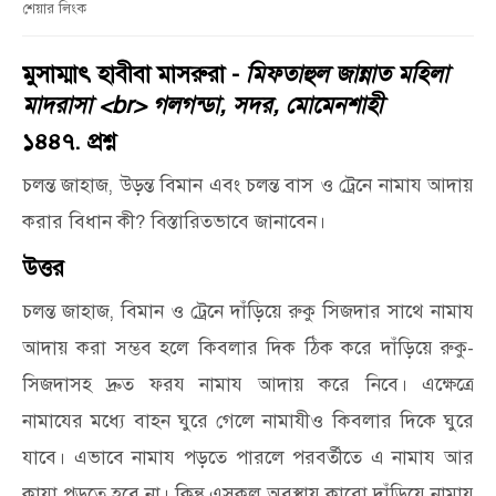
শেয়ার লিংক
মুসাম্মাৎ হাবীবা মাসরুরা -
মিফতাহুল জান্নাত মহিলা
মাদরাসা <br> গলগন্ডা, সদর, মোমেনশাহী
১৪৪৭. প্রশ্ন
চলন্ত জাহাজ, উড়ন্ত বিমান এবং চলন্ত বাস ও ট্রেনে নামায আদায়
করার বিধান কী? বিস্তারিতভাবে জানাবেন।
উত্তর
চলন্ত জাহাজ, বিমান ও ট্রেনে দাঁড়িয়ে রুকু সিজদার সাথে নামায
আদায় করা সম্ভব হলে কিবলার দিক ঠিক করে দাঁড়িয়ে রুকু-
সিজদাসহ দ্রুত ফরয নামায আদায় করে নিবে। এক্ষেত্রে
নামাযের মধ্যে বাহন ঘুরে গেলে নামাযীও কিবলার দিকে ঘুরে
যাবে। এভাবে নামায পড়তে পারলে পরবর্তীতে এ নামায আর
কাযা পড়তে হবে না। কিন্তু এসকল অবস্থায় কারো দাঁড়িয়ে নামায