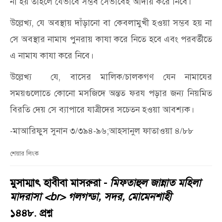
না হয় তাহলে যেভাবে সম্ভব সেভাবেই আদায় করে নিবে।
উল্লেখ্য, যে অবস্থায় দাঁড়ানো বা কেবলামুখী হওয়া সম্ভব হয় না
সে অবস্থার নামায পুনরায় কাযা করে নিতে হবে এবং পরবর্তীতে
এ নামায কাযা করে নিবে।
উল্লেখ্য যে, বাসের মালিক/চালকগণ যেন নামাযের
সময়গুলোতে কোনো মসজিদে অন্তত ফরয পড়ার জন্য নিয়মিত
বিরতি দেয় সে ব্যাপারে যাত্রীদের সচেতন হওয়া আবশ্যক।
-মাআরিফুস সুনান ৩/৩৯৪-৯৬;আহসানুল ফাতাওয়া ৪/৮৮
শেয়ার লিংক
মুসাম্মাৎ হাবীবা মাসরুরা -
মিফতাহুল জান্নাত মহিলা
মাদরাসা <br> গলগন্ডা, সদর, মোমেনশাহী
১৪৪৮. প্রশ্ন