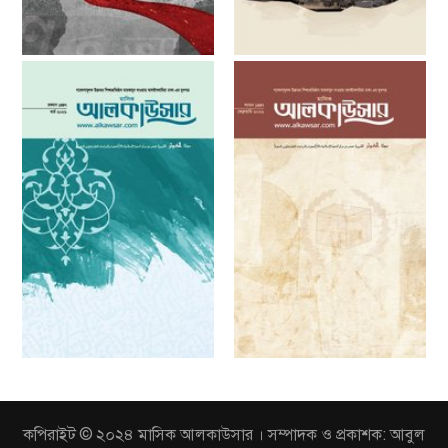
কপিরাইট © ২০২৪ মাসিক আলকাউসার । সম্পাদক ও প্রকাশক: আবুল