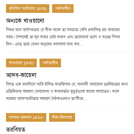
রবিউল আউয়াল ১৪৩১
পর্দানশীন
অন্যকে খাওয়ানো
শিশুর মনে স্বার্থপরতার যে বীজ থাকে তা সবচেয়ে বেশি প্রকাশিত হয় খাবারের
সময়। শৈশবেই তা দূর করার চেষ্টা করুন এবং তাদেরকে ত্যাগ ও ভদ্রতা শিক্ষা
দিন। এতে তারা যেমন মানুষের ভালবাসা লাভ কর…
শাওয়াল ১৪৩০
পর্দানশীন
আদব-কায়েদা
বিগত এক মজলিসে আমি ইঙ্গিত করেছিলাম যে, নানাজী আমাদের তরবিয়তের জন্য
প্রতিদিনের সাধারণ মেলামেশা ও কথাবার্তার মুহূর্তগুলো কাজে লাগাতেন। ফলে
ঘরোয়া আলাপচারিতার সাধারণ বৈঠকগুলোও তা’লীমে…
শাবান-রমযান ১৪২৮
শিশু-কিশোর
তরবিয়ত