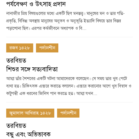
পর্যবেক্ষণ ও উৎসাহ প্রদান
নানাজীর প্রিয় বিষয়গুলোর মধ্যে একটি ছিল মনস্তত্ত্ব। মানুষের মন ও তার গতি-
প্রকৃতি, বিভিন্ন অবস্থায় মানুষের অনুভব ও অনুভূতি ইত্যাদি বিষয়ে তার বিস্তর
পড়াশোনা ছিল। এরপর কর্মজীবনে অধ্যাপক ও বি…
রজব ১৪২৮
পর্দানশীন
তরবিয়ত
শিশুর সঙ্গে সত্যবাদিতা
আম্মা তাঁর শৈশবের একটি ঘটনা আমাদেরকে বলেছেন। সে সময় তার খুব পেটে
ব্যথা হত। চিকিৎসক এক্সরে করাতে বললেন। এক্সরে করানোর আগে খুব বিস্বাদ ও
কটুগন্ধী এক ধরনের জিনিস পান করতে হত। আম্মা যখন…
জুমাদাল আখিরাহ ১৪২৮
পর্দানশীন
তরবিয়ত
বন্ধু এবং অভিভাবক