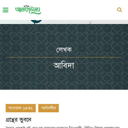
লেখক
আবিদা
শাওয়াল-১৪৩২
পর্দানশীন
গ্রন্থের ভুবনে