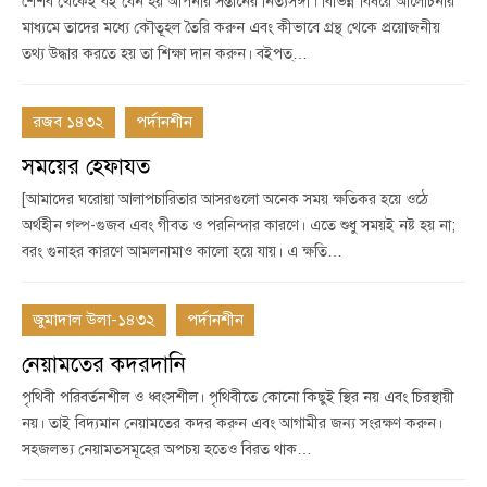
শৈশব থেকেই বই যেন হয় আপনার সন্তানের নিত্যসঙ্গী। বিভিন্ন বিষয়ে আলোচনার
মাধ্যমে তাদের মধ্যে কৌতূহল তৈরি করুন এবং কীভাবে গ্রন্থ থেকে প্রয়োজনীয়
তথ্য উদ্ধার করতে হয় তা শিক্ষা দান করুন। বইপত্…
রজব ১৪৩২
পর্দানশীন
সময়ের হেফাযত
[আমাদের ঘরোয়া আলাপচারিতার আসরগুলো অনেক সময় ক্ষতিকর হয়ে ওঠে
অর্থহীন গল্প-গুজব এবং গীবত ও পরনিন্দার কারণে। এতে শুধু সময়ই নষ্ট হয় না;
বরং গুনাহর কারণে আমলনামাও কালো হয়ে যায়। এ ক্ষতি…
জুমাদাল উলা-১৪৩২
পর্দানশীন
নেয়ামতের কদরদানি
পৃথিবী পরিবর্তনশীল ও ধ্বংসশীল। পৃথিবীতে কোনো কিছুই স্থির নয় এবং চিরস্থায়ী
নয়। তাই বিদ্যমান নেয়ামতের কদর করুন এবং আগামীর জন্য সংরক্ষণ করুন।
সহজলভ্য নেয়ামতসমূহের অপচয় হতেও বিরত থাক…