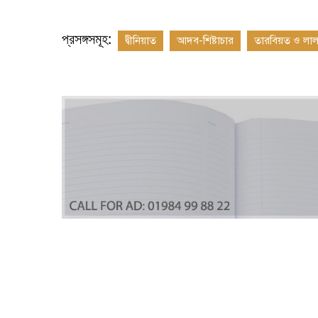
প্রসঙ্গসমূহ:
দ্বীনিয়াত
আদব-শিষ্টাচার
তারবিয়ত ও লা