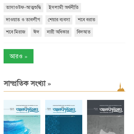
তাসাওউফ-আত্মশুদ্ধি
ইসলামী অর্থনীতি
দাওয়াত ও তাবলীগ
শেয়ার ব্যবসা
শবে বরাত
শবে মিরাজ
ঈদ
নারী অধিকার
বিদআত
»
আরও
»
সাম্প্রতিক সংখ্যা