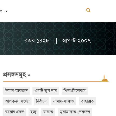
োগ
রজব ১৪২৮ || আগস্ট ২০০৭
»
প্রসঙ্গসমূহ
ঈমান-আকাইদ
একটি ভুল নাম
শিক্ষা/সিলেবাস
আলকুদস সংখ্যা
নির্বাচন
নামায-সালাত
তাহারাত
রমযান প্রসঙ্গ
হজ্জ্ব
যাকাত
মুয়ামালাত-লেনদেন