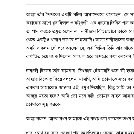
আম্মা তাঁর শৈশবের একটি ঘটনা আমাদেরকে বলেছেন। সে সম
করানোর আগে খুব বিস্বাদ ও কটুগন্ধী এক ধরনের জিনিস পান 
তা পান করতে প্রস্তুত হলেন না। নানীজান বিভিন্নভাবে তাকে 
খেতে একটুও খারাপ লাগবে না ইত্যাদি। আম্মা নানীজানের কথায়
অমনি একদম গোঁ ধরে বসলেন যে
,
এই জিনিস তিনি আর খাবেন 
রাগান্বিত হয়ে ধমক দিলেন
,
কোমল স্বরে আদরের কথা বললেন
,
নানাজী ছিলেন তাঁর কামরায়। চিৎকার চেঁচামেচি শুনে কী 
আম্মার দিকে তাকিয়ে বললেন
,
মামণি
,
আমি তোমাকে সত্য কথা 
একবার আমাকেও ডাক্তার এই ওষুধ দিয়েছিল
,
কিন্তু আমি তা 
আব্বুর মতো হবে
?
আমি তো মনে করি
,
তোমার সাহস আমার চ
তোমাকে সুস্থ করবেন।
আম্মা বলেন
,
আব্বা যখন আমাকে এই কথাগুলো বললেন তখন আ
ধরে
,
চোখ বন্ধ করে ওষুধটা পান করেছিলাম। কেননা
,
আমার মনে