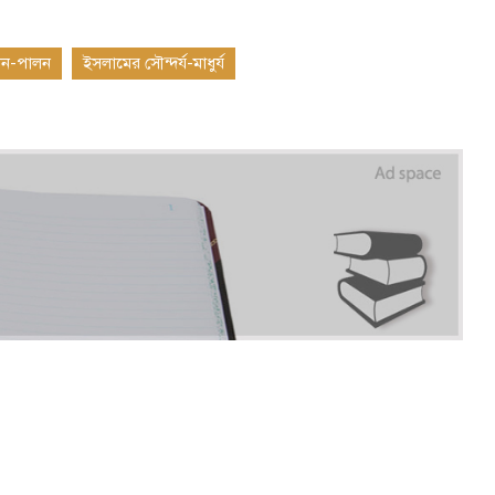
লন-পালন
ইসলামের সৌন্দর্য-মাধুর্য