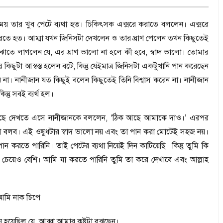
য় তার খুব পেটে ব্যথা হত। চিকিৎসক এক্সরে করাতে বললেন। এক্সরে
করতে হত। আম্মা যখন জিনিসটা দেখলেন ও তার ঘ্রাণ পেলেন তখন কিছুতেই
বোঝাতে লাগলেন যে
,
এর ঘ্রাণ ভালো না হলে কী হবে
,
স্বাদ ভালো। তোমার
 কিছুটা আস্বস্ত হলেন বটে
,
কিন্তু যেইমাত্র জিনিসটা একটুখানি পান করেছেন
না। নানীজান যত কিছুই বলেন কিছুতেই তিনি বিশ্বাস করেন না। নানীজান
কিন্তু সবই ব্যর্থ হল।
হয়েছে দেখতে এসে নানীজানকে বললেন
,
‘
ঠিক আছে আমাকে দাও।
’
এরপর
বলব। এই ওষুধটার স্বাদ ভালো নয় এবং তা পান করা মোটেই সহজ নয়।
পান করতে পারিনি। তাই পেটের ব্যথা নিয়েই দিন কাটিয়েছি। কিন্তু তুমি কি
েয়েও বেশি। আমি যা করতে পারিনি তুমি তা করে দেখাবে এবং আল্লাহ
মি নাক চিপে
 হয়েছিল যে
,
আব্বা আমার কষ্টটা বুঝছেন।