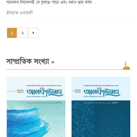
আবেদন-নিবেদনই সে বুঝতে পারে এবং ওরাও তার ভাষা…
ইসহাক ওবায়দী
১
২
»
সাম্প্রতিক সংখ্যা