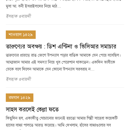
মুসা আ. বনী ইসরাইলদের নিয়ে মাঠ…
ইসহাক ওবায়দী
শাওয়াল ১৪২৯
তারুণ্যের অবক্ষয় : ডিশ এন্টিনা ও ভিসিআর সমাচার
তারুণ্যের প্রারম্ভে রাত জেগে উপন্যাস পড়ার বাতিক আমাকে যেন পেয়ে বসেছিল।
আম্মাজান আমার এই সমস্যা নিয়ে খুব পেরেশান থাকতেন। একদিন ভাবীকে
ডেকে বলে দিলেন আমাকে যেন কোনো উপন্যাস সরবরাহ ন…
ইসহাক ওবায়দী
রমযান ১৪২৯
সাহস করলেই কেল্লা ফতে
কিছুদিন হল, একাকীত্ব ঘোচানোর জন্যেই হয়তো আমার গিন্নী সাহেবা কয়েকটি
হাসের বাচ্চা পালতে আরম্ভ করেছে। আমি দেখলাম, হাঁসের বাচ্চাগুলোর সব