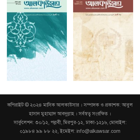
কপিরাইট © ২০২৪ মাসিক আলকাউসার । সম্পাদক ও প্রকাশক: আবুল
হাসান মুহাম্মাদ আবদুল্লাহ । সর্বস্বত্ব সংরক্ষিত ।
সার্কুলেশন: ৩০/১২, পল্লবী, মিরপুর-১২, ঢাকা-১২১৬, মোবাইল:
০১৯৮৪ ৯৯ ৮৮ ২২, ইমেইল: info@alkawsar.com