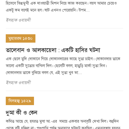
হিসেবে ভিন্নমুখী এক দাওয়াতী মিশন নিয়ে কাজ করছেন। বয়স আমার চেয়েও
একটু কম বলেই মনে হল। ষাট এখনও পেরোয়নি। উপম…
ইসহাক ওবায়দী
মুহাররম ১৪৩০
তালেবান ও আলকায়েদা : একটি হাসির ঘটনা
এক ছেলে মুদি দোকানে গিয়ে দোকানদারের কাছে সুতা চাইল। দোকানদার তাকে
ভালো একটি সুতোর বান্ডিল দিল। ছেলেটি বলল, হাতুড়ি মার্কা সুতা দিন।
দোকানদার তাকে বুঝিয়ে বলল যে, এই সুতা খুব ভা…
ইসহাক ওবায়দী
যিলহজ্ব ১৪২৯
দুআ কী ও কেন
কথিত আছে যে, হযরত মুসা আ.-এর সময়ে একবার অনাবৃষ্টি দেখা দিল। বহুদিন
থেকে বৃষ্টি হচ্ছিল না। পশুপাখি পর্যন্ত অনাহারে ছটফট করছিল। এমতাবস্থায় হযরত