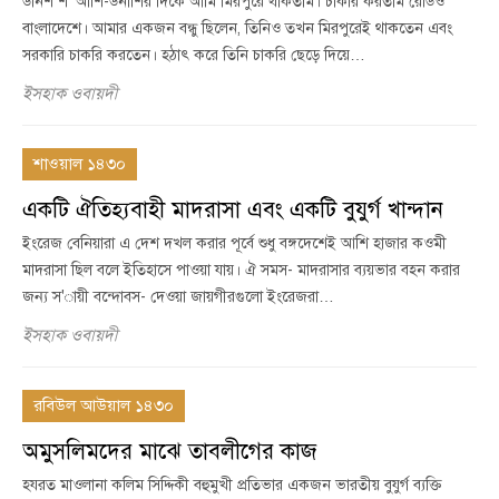
উনিশ শ’ আশি-উনাশির দিকে আমি মিরপুরে থাকতাম। চাকরি করতাম রেডিও
বাংলাদেশে। আমার একজন বন্ধু ছিলেন, তিনিও তখন মিরপুরেই থাকতেন এবং
সরকারি চাকরি করতেন। হঠাৎ করে তিনি চাকরি ছেড়ে দিয়ে…
ইসহাক ওবায়দী
শাওয়াল ১৪৩০
একটি ঐতিহ্যবাহী মাদরাসা এবং একটি বুযুর্গ খান্দান
ইংরেজ বেনিয়ারা এ দেশ দখল করার পূর্বে শুধু বঙ্গদেশেই আশি হাজার কওমী
মাদরাসা ছিল বলে ইতিহাসে পাওয়া যায়। ঐ সমস- মাদরাসার ব্যয়ভার বহন করার
জন্য স'ায়ী বন্দোবস- দেওয়া জায়গীরগুলো ইংরেজরা…
ইসহাক ওবায়দী
রবিউল আউয়াল ১৪৩০
অমুসলিমদের মাঝে তাবলীগের কাজ
হযরত মাওলানা কলিম সিদ্দিকী বহুমুখী প্রতিভার একজন ভারতীয় বুযুর্গ ব্যক্তি