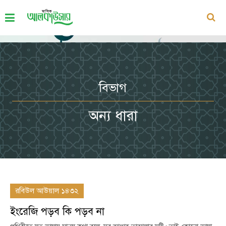
বিভাগ
অন্য ধারা
রবিউল আউয়াল ১৪৩২
ইংরেজি পড়ব কি পড়ব না