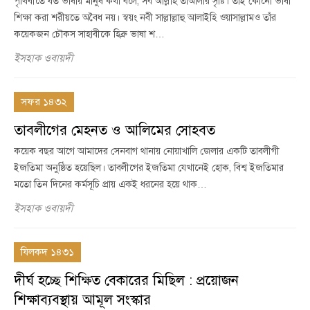
পৃথিবীতে যত ভাষায় মানুষ কথা বলে, সব আল্লাহ তাআলার সৃষ্টি। তাই কোনো ভাষা
শিক্ষা করা শরীয়তে অবৈধ নয়। স্বয়ং নবী সাল্লাল্লাহু আলাইহি ওয়াসাল্লামও তাঁর
কয়েকজন চৌকস সাহাবীকে হিব্রু ভাষা শ…
ইসহাক ওবায়দী
সফর ১৪৩২
তাবলীগের মেহনত ও আলিমের সোহবত
কয়েক বছর আগে আমাদের সেনবাগ থানায় নোয়াখালি জেলার একটি তাবলীগী
ইজতিমা অনুষ্ঠিত হয়েছিল। তাবলীগের ইজতিমা যেখানেই হোক, বিশ্ব ইজতিমার
মতো তিন দিনের কর্মসূচি প্রায় একই ধরনের হয়ে থাক…
ইসহাক ওবায়দী
যিলকদ ১৪৩১
দীর্ঘ হচ্ছে শিক্ষিত বেকারের মিছিল : প্রয়োজন
শিক্ষাব্যবস্থায় আমূল সংস্কার