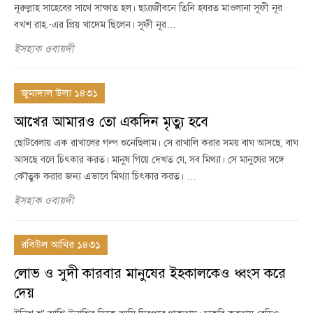
নূরুল্লাহ সাহেবের সাথে সাক্ষাত হল। ছাত্রজীবনে তিনি হযরত মাওলানা সূফী নূর
বখশ রাহ.-এর প্রিয় খাদেম ছিলেন। সূফী নূর…
ইসহাক ওবায়দী
জুমাদাল উলা ১৪৩১
আখের আমারও তো একদিন মৃত্যু হবে
ছোটবেলায় এক রাখালের গল্প শুনেছিলাম। সে রাখালি করার সময় বাঘ আসছে, বাঘ
আসছে বলে চিৎকার করত। মানুষ গিয়ে দেখত যে, সব মিথ্যা। সে মানুষের সঙ্গে
কৌতুক করার জন্য এভাবে মিথ্যা চিৎকার করত। …
ইসহাক ওবায়দী
রবিউল আখির ১৪৩১
লোভ ও সুদী কারবার মানুষের ইহকালকেও ধ্বংস করে
দেয়