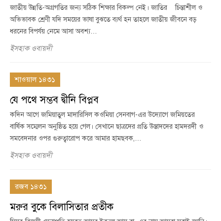
জাতীয় উন্নতি-অগ্রগতির জন্য সঠিক শিক্ষার বিকল্প নেই। জাতির চিন্তাশীল ও
অভিভাবক শ্রেণী যদি সময়ের ভাষা বুঝতে ব্যর্থ হন তাহলে জাতীয় জীবনে বড়
ধরনের বিপর্যয় নেমে আসা অবশ্য…
ইসহাক ওবায়দী
শাওয়াল ১৪৩১
যে পথে সম্ভব দ্বীনি বিপ্লব
কদিন আগে জমিয়াতুল মাদারিসিল কওমিয়া সেনবাগ-এর উদ্যোগে জমিয়তের
বার্ষিক সম্মেলন অনুষ্ঠিত হয়ে গেল। সেখানে ছাত্রদের প্রতি উস্তাদদের হামদরদী ও
সমবেদনার ওপর গুরুত্বারোপ করে আমার হামছবক,…
ইসহাক ওবায়দী
রজব ১৪৩১
মরুর বুকে বিলাসিতার প্রতীক