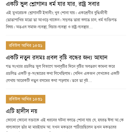
একটি ভুল শ্লোগানঃ ধর্ম যার যার, রাষ্ট্র সবার
এই মুখরোচক শ্লোগানটি ইদানীং খুব শোনা যায়। একশ্রেণীর বুদ্ধিজীবী
তোতাপাখির মতো তা আওড়ে থাকেন। সম্ভবত তারা বলতে চান, ধর্ম ব্যক্তিগত
বিষয়। অতএব সমাজ-ব্যবস্থা, বিচার-ব্যবস্থা ও রাষ্ট্র-ব্যবস্থার…
রবিউল আখির ১৪৩১
একটি নতুন রসমঃ প্রবল বৃষ্টি বন্ধের জন্য আযান
গত সংখ্যার প্রচলিত ভুল বিভাগে অনাবৃষ্টির দিনে বৃষ্টির অবতরণ কামনা করে
প্রচলিত একটি কু-সংস্কারের কথা লিখেছিলাম। সেদিন একজন লেখকের একটি
লেখায় আরেকটি নতুন রসমের কথা পড়লাম। তবে তা বৃষ্ট…
রবিউল আখির ১৪৩১
এটি হাদীস নয়
কোনো কোনো বক্তাকে এই ধরনের ঘটনা বলতে শোনা যায় যে, হযরত ঈসা আ.কে
বাল্যকালে তাঁর মা মারইয়াম আ. যখন মকতবে পাঠিয়েছিলেন তখন মকতবের