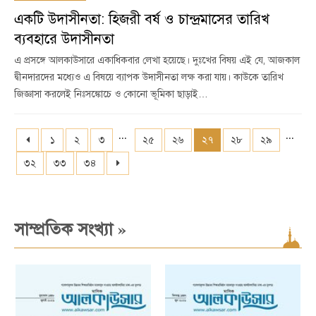
একটি উদাসীনতা: হিজরী বর্ষ ও চান্দ্রমাসের তারিখ
ব্যবহারে উদাসীনতা
এ প্রসঙ্গে আলকাউসারে একাধিকবার লেখা হয়েছে। দুঃখের বিষয় এই যে, আজকাল
দ্বীনদারদের মধ্যেও এ বিষয়ে ব্যাপক উদাসীনতা লক্ষ করা যায়। কাউকে তারিখ
জিজ্ঞাসা করলেই নিঃসঙ্কোচে ও কোনো ভূমিকা ছাড়াই…
...
...
১
২
৩
২৫
২৬
২৭
২৮
২৯
৩২
৩৩
৩৪
»
সাম্প্রতিক সংখ্যা