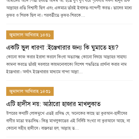
আমাদের আদি পিতা হযরত আদম আ. হতে যুগ যুগ ধরে পৃথিবীর সকল মানুষ এক
আল্লাহর প্রতি বিশ্বাসী ছিল এবং একমাত্র তাঁরই ইবাদত-বন্দেগী করত। তাদের মধ্যে
কুফর ও শিরক ছিল না। পরবর্তীতে কুফর-শিরকে…
জুমাদাল আখিরাহ ১৪৩১
একটি ভুল ধারণা :ইস্তেখারার জন্য কি ঘুমাতে হয়?
কোনো কাজ করার ইরাদা করলে কিংবা অত্যাসন্ন কোনো বিষয়ে আল্লাহর সাহায্য
কামনা করতে তাঁরই দরবারে কায়মনোবাক্যে বিশেষ পদ্ধতিতে প্রার্থনা করার নাম
ইস্তেখারা। অর্থাৎ ইস্তেখারার মাধ্যমে বান্দা আল্লা…
জুমাদাল আখিরাহ ১৪৩১
এটি হাদীস নয়: আঠারো হাজার মাখলুকাত
উপরের কথাটি লোকমুখে এতই প্রসিদ্ধ যে, অনেকের কাছে তা কুরআন-হাদীসের
বাণীর মতো স্বতঃসিদ্ধ। কিন্তু মাখলুকাতের এই নির্দিষ্ট সংখ্যা না কুরআনে আছে, না
কোনো সহীহ হাদীসে। বাস্তবতা হল, আল্লাহ ত…