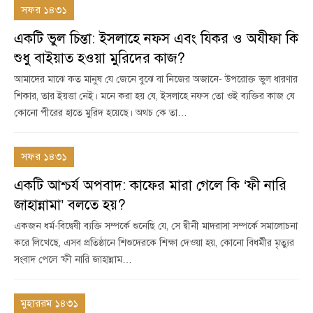
সফর ১৪৩১
একটি ভুল চিন্তা: ইসলাহে নফস এবং যিকর ও অযীফা কি
শুধু বাইয়াত হওয়া মুরিদের কাজ?
আমাদের মাঝে কত মানুষ যে জেনে বুঝে বা নিজের অজানে- উপরোক্ত ভুল ধারণার
শিকার, তার ইয়ত্তা নেই। মনে করা হয় যে, ইসলাহে নফস তো ওই ব্যক্তির কাজ যে
কোনো পীরের হাতে মুরিদ হয়েছে। অথচ কে তা…
সফর ১৪৩১
একটি আশ্চর্য অপবাদ: কাফের মারা গেলে কি ‘ফী নারি
জাহান্নামা’ বলতে হয়?
একজন ধর্ম-বিদ্বেষী ব্যক্তি সম্পর্কে শুনেছি যে, সে দ্বীনী মাদরাসা সম্পর্কে সমালোচনা
করে লিখেছে, এসব প্রতিষ্ঠানে শিশুদেরকে শিক্ষা দেওয়া হয়, কোনো বিধর্মীর মৃত্যুর
সংবাদ পেলে ‘ফী নারি জাহান্নাম…
মুহাররম ১৪৩১