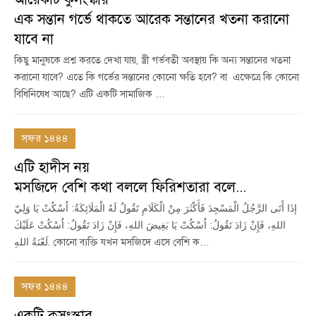
এক সন্তান গর্ভে থাকতে আরেক সন্তানের খতনা করানো
যাবে না
কিছু মানুষকে প্রশ্ন করতে দেখা যায়, স্ত্রী গর্ভবতী অবস্থায় কি অন্য সন্তানের খতনা
করানো যাবে? এতে কি গর্ভের সন্তানের কোনো ক্ষতি হবে? বা এক্ষেত্রে কি কোনো
বিধিনিষেধ আছে? এটি একটি সামাজিক …
সফর ১৪৪৪
এটি হাদীস নয়
মসজিদে বেশি কথা বললে ফিরিশতারা বলে...
إذَا أَتَى الرَّجُلُ الْمَسْجِدَ فَأَكْثَرَ مِنْ الْكَلَامِ تَقُولُ لَهُ الْمَلَائِكَةُ: اُسْكُتْ يَا وَلِيّ
اللهِ، فَإِنْ زَادَ تَقُولُ: اُسْكُتْ يَا بَغِيضَ اللهِ، فَإِنْ زَادَ تَقُولُ: اُسْكُتْ عَلَيْكَ
لَعْنَةُ اللهِ. কোনো ব্যক্তি যখন মসজিদে এসে বেশি ক…
সফর ১৪৪৪
একটি কুসংস্কার