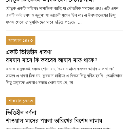
যৌতুক একটি অভিশপ্ত সামাজিক ব্যাধি; যা পৌত্তলিক সমাজের প্রথা। এটি এমন
একটি ‘বর্বর রসম ও জুলুম’, যা জাহেলী যুগেও ছিল না। এ উপমহাদেশের হিন্দু
সমাজ থেকে তা মুসলিমদের মাঝে ছড়িয়ে পড়েছে। …
শাওয়াল ১৪৪৩
একটি ভিত্তিহীন ধারণা
রমযান মাসে কি কবরের আযাব মাফ থাকে?
অনেক মানুষকেই বলতে শোনা যায়, ‘রমযান মাসে কবরের আযাব মাফ থাকে’।
তাদের এ ধারণা ঠিক নয়; কুরআন-হাদীসে এ বিষয়ে কিছু বর্ণিত হয়নি। তেমনিভাবে
কিছু মানুষকে একথাও বলতে শোনা যায় যে, ‘দা…
শাওয়াল ১৪৪৩
ভিত্তিহীন বর্ণনা
শাওয়াল মাসের পয়লা তারিখের বিশেষ নামায