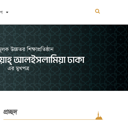
োগ
প্রচ্ছদ