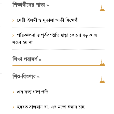
»
শিক্ষার্থীদের পাতা
মেরী ‘ইলমী ও মুতালা‘আতী যিন্দেগী
ট
পরিকল্পনা ও পূর্বপ্রস্ত্ততি ছাড়া কোনো বড় কাজ
সম্ভব হয় না
»
শিক্ষা পরামর্শ
»
শিশু-কিশোর
এস সত্য গল্প পড়ি
হযরত সালমান রা.-এর মতো ঈমান চাই