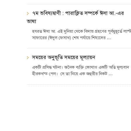
৭ম ভবিষ্যদ্বাণী : পারাক্লিত সম্পর্কে ঈসা আ.-এর
ভাষা
হযরত ঈসা আ. এই দুনিয়া থেকে বিদায় গ্রহণের পূর্বমুহূর্তে লাস্
সাফারের (ঈদুল ফেসাখ) শেষ পর্যায়ে শিষ্যদের …
সময়ের অনুভূতি সময়ের মূল্যায়ন
একটি প্রসিদ্ধ ঘটনা। জনৈক ব্যক্তি কোথাও একটি অতি মূল্যবান
হীরকখন্ড পেল। সে তা নিয়ে এক জহুরীর নিকট …