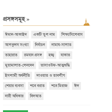
»
প্রসঙ্গসমূহ
ঈমান-আকাইদ
একটি ভুল নাম
শিক্ষা/সিলেবাস
আলকুদস সংখ্যা
নির্বাচন
নামায-সালাত
তাহারাত
রমযান প্রসঙ্গ
হজ্জ্ব
যাকাত
মুয়ামালাত-লেনদেন
তাসাওউফ-আত্মশুদ্ধি
ইসলামী অর্থনীতি
দাওয়াত ও তাবলীগ
শেয়ার ব্যবসা
শবে বরাত
শবে মিরাজ
ঈদ
নারী অধিকার
বিদআত