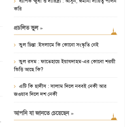
ব্যাপক ক্ষুধা ও দারিদ্র্য : আসুন, ঈমানী দায়িত্ব পালন
করি
»
প্রচলিত ভুল
ভুল চিন্তা :ইসলামে কি কোনো সংস্কৃতি নেই
ভুল রসম : ফাতেহায়ে ইয়াযদাহম-এর কোনো শরয়ী
ভিত্তি আছে কি?
এটি কি হাদীস : সালাম দিলে নববই নেকী আর
জওয়াব দিলে দশ নেকী
»
আপনি যা জানতে চেয়েছেন
…