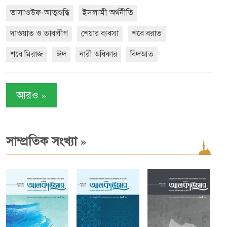
তাসাওউফ-আত্মশুদ্ধি
ইসলামী অর্থনীতি
দাওয়াত ও তাবলীগ
শেয়ার ব্যবসা
শবে বরাত
শবে মিরাজ
ঈদ
নারী অধিকার
বিদআত
»
আরও
»
সাম্প্রতিক সংখ্যা