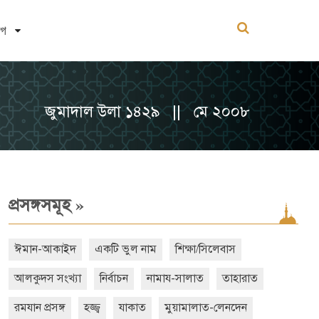
োগ
জুমাদাল উলা ১৪২৯ || মে ২০০৮
»
প্রসঙ্গসমূহ
ঈমান-আকাইদ
একটি ভুল নাম
শিক্ষা/সিলেবাস
আলকুদস সংখ্যা
নির্বাচন
নামায-সালাত
তাহারাত
রমযান প্রসঙ্গ
হজ্জ্ব
যাকাত
মুয়ামালাত-লেনদেন