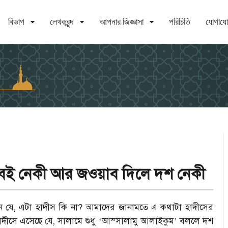
বিভাগ
লেখকবৃন্দ
আপনার জিজ্ঞাসা
পরিচিতি
যোগায
ববই নেকী আর জওয়াব দিলে দশ নেকী
কেন যে, এটা হাদীস কি না? আমাদের জানামতে এ কথাটা হাদীসের
 হাদীসে এসেছে যে, সালামে শুধু
আস্সালামু আলাইকুম
বললে দশ
‘
’