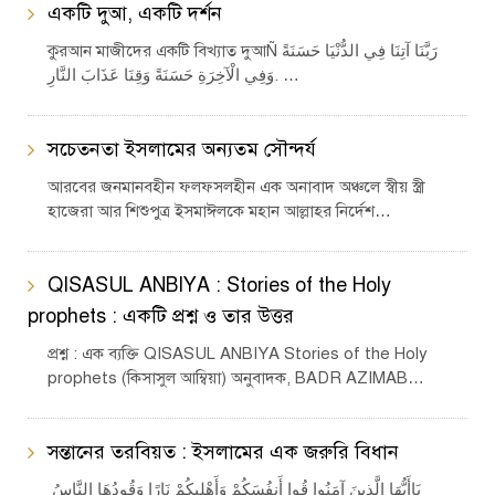
একটি দুআ, একটি দর্শন
কুরআন মাজীদের একটি বিখ্যাত দুআÑ رَبَّنَا آتِنَا فِي الدُّنْيَا حَسَنَةً
وَفِي الْآخِرَةِ حَسَنَةً وَقِنَا عَذَابَ النَّارِ. …
সচেতনতা ইসলামের অন্যতম সৌন্দর্য
আরবের জনমানবহীন ফলফসলহীন এক অনাবাদ অঞ্চলে স্বীয় স্ত্রী
হাজেরা আর শিশুপুত্র ইসমাঈলকে মহান আল্লাহর নির্দেশ…
QISASUL ANBIYA : Stories of the Holy
prophets : একটি প্রশ্ন ও তার উত্তর
প্রশ্ন : এক ব্যক্তি QISASUL ANBIYA Stories of the Holy
prophets (কিসাসুল আম্বিয়া) অনুবাদক, BADR AZIMAB…
সন্তানের তরবিয়ত : ইসলামের এক জরুরি বিধান
يَاأَيُّهَا الَّذِينَ آمَنُوا قُوا أَنفُسَكُمْ وَأَهْلِيكُمْ نَارًا وَقُودُهَا النَّاسُ