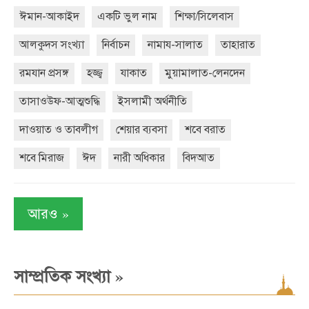
ঈমান-আকাইদ
একটি ভুল নাম
শিক্ষা/সিলেবাস
আলকুদস সংখ্যা
নির্বাচন
নামায-সালাত
তাহারাত
রমযান প্রসঙ্গ
হজ্জ্ব
যাকাত
মুয়ামালাত-লেনদেন
তাসাওউফ-আত্মশুদ্ধি
ইসলামী অর্থনীতি
দাওয়াত ও তাবলীগ
শেয়ার ব্যবসা
শবে বরাত
শবে মিরাজ
ঈদ
নারী অধিকার
বিদআত
»
আরও
»
সাম্প্রতিক সংখ্যা