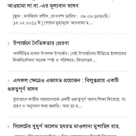
আওয়ামা দা.বা.-এর মূল্যবান ভাষণ
[স্থান : মসজিদে রশীদ, দেওবন্দ তারিখ : ০৯.০৬.১৪৩২হি./
১৪.০২.২০১১ ঈ.] (শায়খ মুহাম্মাদ আওয়ামা হ…
উপার্জনে নৈতিকতার প্রেরণা
অর্থনীতির প্রধান উপলক্ষ উপার্জন। সেই উপার্জনের নীতিতে ইসলামের
দিকনির্দেশনা অনেক স্পষ্ট ও পরিষ্কার। দিয়ানতদ…
এসকল ক্ষেত্রেও এজাযত প্রয়োজন : বিলুপ্তপ্রায় একটি
গুরুত্বপূর্ণ আদব
কুরআনে কারীম আমাদেরকে একটি গুরুত্বপূর্ণ আদব শিক্ষা দিয়েছে, যা
গ্রহণ ও অনুসরণ করা জরুরি। আর তা হ…
সিলেটের বুযুর্গ আলেম হযরত মাওলানা মুশাহিদ রাহ.