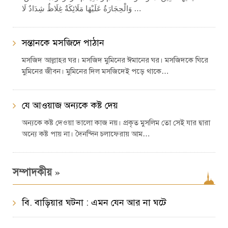
وَالْحِجَارَةُ عَلَيْهَا مَلَائِكَةٌ غِلَاظٌ شِدَادٌ لَا …
সন্তানকে মসজিদে পাঠান
মসজিদ আল্লাহর ঘর। মসজিদ মুমিনের ঈমানের ঘর। মসজিদকে ঘিরে
মুমিনের জীবন। মুমিনের দিল মসজিদেই পড়ে থাকে…
যে আওয়াজ অন্যকে কষ্ট দেয়
অন্যকে কষ্ট দেওয়া ভালো কাজ নয়। প্রকৃত মুসলিম তো সেই যার দ্বারা
অন্যে কষ্ট পায় না। দৈনন্দিন চলাফেরায় আম…
»
সম্পাদকীয়
বি. বাড়িয়ার ঘটনা : এমন যেন আর না ঘটে