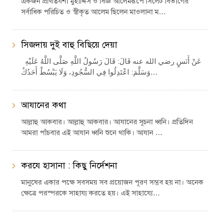
একজন প্রথিতযশা মুহাদ্দিস ও বিজ্ঞ আলেমরূপে সিলেট বিভাগের
সর্বাধিক পরিচিত ও স্বীকৃত আলেম ছিলেন মাওলানা ম…
সিজদায় দুই বাহু বিছিয়ে দেয়া
عَنْ أَنَسٍ رضي الله عنه قَالَ: قَالَ رَسُولُ اللَّهِ صَلَّى اللَّهُ عَلَيْهِ
وَسَلَّمَ: اعْتَدِلُوا فِي السُّجُودِ، وَلَا يَبْسُطْ أَحَدُكُ…
আযানের কথা
আল্লাহু আকবার। আল্লাহু আকবার। আযানের সূচনা ধ্বনি। প্রতিদিন
আমরা পাঁচবার এই আযান ধ্বনি শুনে থাকি। আযান …
করযে হাসানা : কিছু নির্দেশনা
মানুষের একার পক্ষে সবসময় সব প্রয়োজন পূরণ সম্ভব হয় না। অনেক
ক্ষেত্রে পরস্পরকে সাহায্য করতে হয়। এই সাহায্যে…