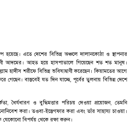
্প হয়েছে
।
এতে দেশের বিভিন্ন অঞ্চলে দালানকোঠা ও স্থাপনার
বনী আদমের
।
আহত হয়ে হাসপাতালে গিয়েছেন শত শত মানুষ
।
্লাম হাদীস শরীফে বিভিন্ন ভবিষ্যদ্বাণী করেছেন
।
কিয়ামতের আগে
রে গেছেন
।
বাস্তবেই যত দিন যাচ্ছে
,
পূর্বের তুলনায় বিভিন্ন দেশে
্কতা
,
ধৈর্যধারণ ও বুদ্ধিমত্তার পরিচয় দেওয়া প্রয়োজন
,
তেমনি
 মনোনিবেশ করা
।
তওবা-ইস্তেগফার করা এবং তাঁর সাহায্য চাওয়া
।
ে যেকোনো বিপর্যয় থেকে রক্ষা করুন
।