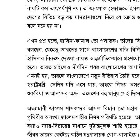
রায়টি কম তাৎপর্যপূর্ণ নয়
।
এ ভদ্রলোক হেফাজতে ইসল
দেশের বিভিন্ন বড় বড় মাদরাসাগুলো নিয়ে যে চক্রান্ত ও
বলে মনে হয় না
।
এখন প্রশ্ন হচ্ছে
,
হাসিনা-কামাল তো পলাতক
।
তাঁদের বি
বলছেন
,
যেহেতু ভারতের সাথে বাংলাদেশের বন্দি বিনিম
হাসিনার বিরুদ্ধে দেওয়া রায়ও আন্তর্জাতিকভাবে গ্রহণযো
হবে
।
ভারত চাইলেও দীর্ঘদিন পর্যন্ত বাংলাদেশের আগ
এমনই হয়
,
তাহলে বাংলাদেশে নতুন ইতিহাস তৈরি হবে
স্বরাষ্ট্রমন্ত্রী
।
সেদিন যদি এসে যায়
,
তাহলে নিশ্চয় অসং
শুকরিয়া ও আনন্দের অশ্রু
।
এদেশের বহু মানুষ সেই দিনে
অত্যাচারী জালেম শাসকদের আসল বিচার তো মহান র
পৃথিবীর অসংখ্য জালেমশাহীর নির্মম পরিণতি হয়েছে
।
তা
কারও ন্যায়-বিচারের মাধ্যমে দৃষ্টান্তমূলক শাস্তি হয়েছে
।
জীবন তাদের কেটেছে কঠিন যন্ত্রণাদায়ক রোগ-বালাইয়ে
।