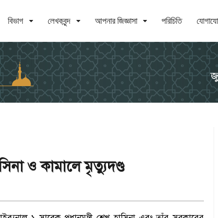
বিভাগ
লেখকবৃন্দ
আপনার জিজ্ঞাসা
পরিচিতি
যোগায
জ
া ও কামালে মৃত্যুদণ্ড
ব্যুনাল-১ সাবেক প্রধানমন্ত্রী শেখ হাসিনা এবং তাঁর সরকারের