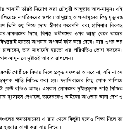
ীয় আসামী তাঁরই নিয়োগ করা চৌধুরী আব্দুল্লাহ আল-মামুন
।
এই
র চালিয়েছে নাগরিকদের ওপর
।
আব্দুল্লাহ আল-মামুনের কিন্তু মৃত্যুদণ্ড
ণ তিনি শুধু নিজে দোষ স্বীকার করেননি
,
বরং হাসিনার বিরুদ্ধে
র-বাকরদের দিয়ে
,
বিশ্বস্ত অধীনদের ওপর আস্থা রেখে তাদের
িশ্বস্তরাই হয়তো আপনার অপকর্ম ফাঁস করে দেবে
।
যার ওপর ভর
ন চালাবেন
,
তার মাধ্যমেই হয়তো এর পরিণতিও ভোগ করবেন
।
াহ আল-মামুন সে দৃষ্টান্তই আবার রাখলেন
।
র একটি গোষ্ঠীকে বিদায় দিলে প্রকৃত সফলতা আসবে না
,
যদি না সে
ন্তমূলক শাস্তি নিশ্চিত করা হয়
।
ফ্যাসিবাদের কিছু লোক পালিয়ে
উ কেউ বন্দিও আছে
।
এসকল লোকদের দৃষ্টান্তমূলক শাস্তি নিশ্চিত
র দুঃসাহস দেখাচ্ছে
,
তাদেরকেও আইনের আওতায় আনা দেশ ও
ঞ্চলের ক্ষমতাবানেরা এ রায় থেকে কিছুটা হলেও শিক্ষা নিলে তা
কর হওয়ার আশা করা যায় নিশ্চয়
।