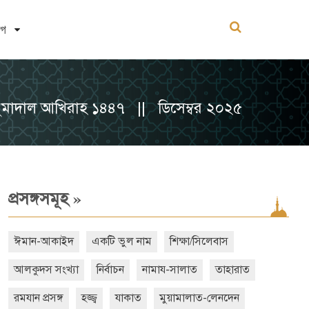
োগ
ুমাদাল আখিরাহ ১৪৪৭ || ডিসেম্বর ২০২৫
»
প্রসঙ্গসমূহ
ঈমান-আকাইদ
একটি ভুল নাম
শিক্ষা/সিলেবাস
আলকুদস সংখ্যা
নির্বাচন
নামায-সালাত
তাহারাত
রমযান প্রসঙ্গ
হজ্জ্ব
যাকাত
মুয়ামালাত-লেনদেন