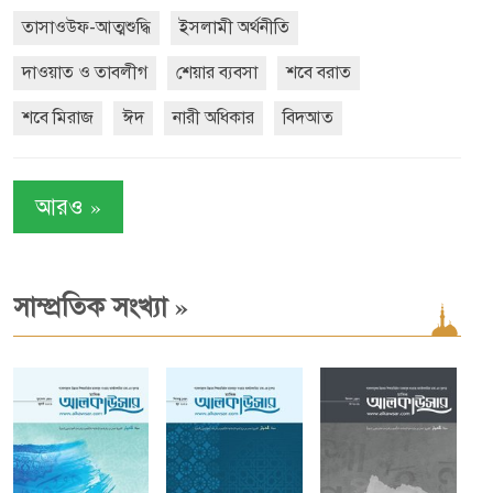
তাসাওউফ-আত্মশুদ্ধি
ইসলামী অর্থনীতি
দাওয়াত ও তাবলীগ
শেয়ার ব্যবসা
শবে বরাত
শবে মিরাজ
ঈদ
নারী অধিকার
বিদআত
»
আরও
»
সাম্প্রতিক সংখ্যা