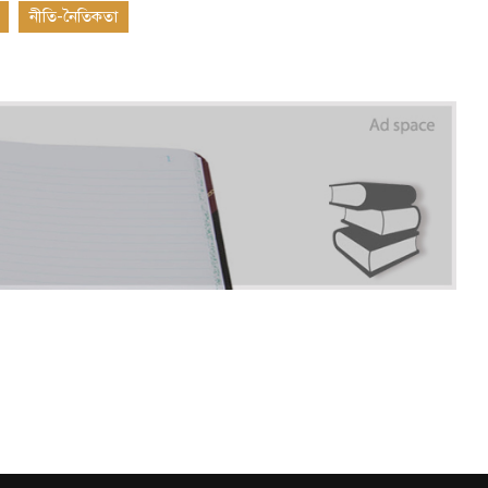
নীতি-নৈতিকতা