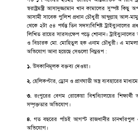
স্বরাষ্ট্রমন্ত্রী আসাদুজ্জামান খান কামালের সুস্পষ্ট কিছু
আসামী সাবেক পুলিশ প্রধান চৌধুরী আব্দুল্লাহ আল-মা
থেকে ২টা ৫৪ পর্যন্ত তিন সদস্যবিশিষ্ট ট্রাইব্যুনালের 
লিখিত রায়ের সারসংক্ষেপ পড়ে শোনান
।
ট্রাইব্যুনালে
ও বিচারক মো. মোহিতুল হক এনাম চৌধুরী
।
এ মামলায়
অভিযোগ আনা হয়েছে সেগুলো নিম্নরূপ :
১.
উসকানিমূলক বক্তব্য দেওয়া
।
২.
হেলিকপ্টার
,
ড্রোন ও প্রাণঘাতী অস্ত্র ব্যবহারের মাধ্
৩.
রংপুরের বেগম রোকেয়া বিশ্বব্যিালয়ের শিক্ষার্থী
সম্পৃক্ততার অভিযোগ
।
৪.
গত বছরের পাঁচই আগস্ট রাজধানীর চানখাঁরপুল এল
অভিযোগ
।