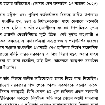
ে হত্যার অভিযোগে
।
(আমার দেশ অনলাইন
,
১৭ নভেম্বর ২০২৫)
াঁর মন্ত্রীগণ এবং পুলিশ কর্মকর্তাদের বিরুদ্ধে আনীত উপরোক্ত
 সংঘটিত গুম
,
হত্যা ও নির্যাতনগুলোর সাথে মেলালে অনেকটা
ে রেখে হাসিনা ও তাঁর সহযোগীদের অনেকটা পৈশাচিকতা পেয়ে
ে প্রায়শই ফেরাউনিয়াত ফুটে উঠত
।
সেই দুর্দান্ত অহংকারী ও
েষকরা বলছেন
,
এ বিচারপ্রক্রিয়া অত্যন্ত স্বচ্ছ ও প্রমাণনির্ভর হয়েছে
।
সংক্রান্ত তৎকালীন প্রধানমন্ত্রী শেখ হাসিনার নির্দেশ ফরেনসিক
বচেয়ে ঘনিষ্ঠ ভারত সরকারও এ নিয়ে বিরূপ মন্তব্য করার সাহস
রিয়া যা ভাবা হয়েছিল
,
তাই ছিল
তাদেরকে আত্মপক্ষ সমর্থনের
–
য় ইত্যাদি
।
ে তাঁর বিরুদ্ধে আনীত অভিযোগের জবাব দিতে বাধা দিয়েছিল
।
বাংলাদেশ সরকারের পক্ষ থেকে ভারত সরকারকে বহুবার তাঁকে
নার স্বরাষ্ট্রমন্ত্রী
,
যিনি কেবল গুম খুনে হাসিনার প্রধান সহযোগী
তিহাসের সবচেয়ে নিকৃষ্টতম ক্ষতি করে গেছেন কওমী মাদরাসা
ায়ে কেরামের
।
এ দৃষ্টিকোণ থেকেও আসাদুজ্জামানের বিরুদ্ধে আসা