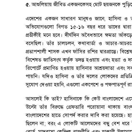
৫.
আশুলিয়ায় জীবিত একজনকেসহ মোট ছয়জনকে পুড়িয়
এদেশের একজন সাধারণ মানুষও জানে
,
হাসিনা ও ত
অভিযোগগুলো বিগত ১৫-১৬ বছর ধরে তাদের দ্বারা
প্রতীকীই মনে হবে
।
দীর্ঘদিন অবৈধভাবে ক্ষমতা আঁকড়
বসেছিল
।
তাঁর চালচলন
,
কথাবার্তা ও আচার-আচরণ
প্রতাপশালী শাসক এখন ফাঁসির রশির দ্বারপ্রান্তে
।
বিশ্ল
বিশেষত জাতিসংঘ কর্তৃক তদন্ত হওয়ায় এবং হত্যা ও দমন 
রিপোর্টে প্রমাণিত হওয়ায় হাসিনার আশ্রয়দাতা এবং স
পায়নি
।
যদিও হাসিনা ও তাঁর দলের লোকদের প্রতিক্
সুযোগ দেওয়া হয়নি
,
এগুলো একপেশে ও পক্ষপাতপূর্ণ রা
আসলেই কি তাই
?
হাসিনাকে কি কেউ বাংলাদেশে এস
উল্টো তাঁর বিরুদ্ধে গ্রেফতারি পরোয়ানা থাকায় 
বাংলাদেশের হাতে সোপর্দ করার দাবি করা হয়েছে
।
হাসি
ছিলেন না
;
বরং এ লোকটি আলেমদের বন্ধু বেশ ধরে ই
বোর্ড
,
মাদরাসা কেন্দ্রিক রাজনীতি এবং হাক্কানী উলাম