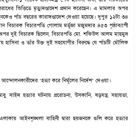
 অপরাধের ভিত্তিতে মৃত্যুদণ্ডাদেশ প্রদান করেছেন
।
এ মামলার অপর
মুনকেও পাঁচ বছরের কারাদণ্ডাদেশ দেওয়া হয়েছে
।
দুপুর ১২টা ৩৪
প্রধান বিচারক বিচারপতি গোলাম মর্তূজা মজুমদার ৪৫৩ পৃষ্ঠাব্যাপী
র অপর দুই বিচারক ছিলেন
,
বিচারপতি মো. শফিউল আলম মাহমুদ
 হাসিনা ও তাঁর উক্ত দুই সহযোগীর বিরুদ্ধে যে পাঁচটি মৌলিক
যমে আন্দোলনকারীদের ‘হত্যা করে নির্মূলের নির্দেশ’ দেওয়া
।
 আবু সাইদ হত্যার ঘটনায় প্ররোচনা
,
উসকানি
,
ষড়যন্ত্র
,
সহায়তা
,
াকায় আইনশৃঙ্খলা বাহিনী দ্বারা ছয়জনকে গুলি করে হত্যার