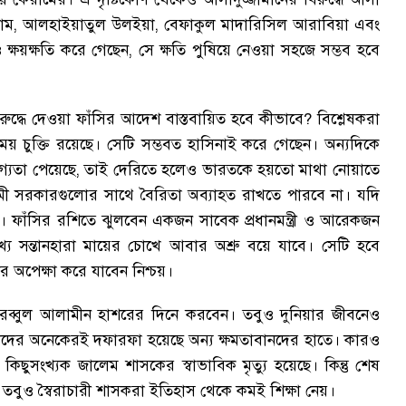
াম
,
আলহাইয়াতুল উলইয়া
,
বেফাকুল মাদারিসিল আরাবিয়া এবং
 ক্ষয়ক্ষতি করে গেছেন
,
সে ক্ষতি পুষিয়ে নেওয়া সহজে সম্ভব হবে
রুদ্ধে দেওয়া ফাঁসির আদেশ বাস্তবায়িত হবে কীভাবে
?
বিশ্লেষকরা
য় চুক্তি রয়েছে
।
সেটি সম্ভবত হাসিনাই করে গেছেন
।
অন্যদিকে
গ্যতা পেয়েছে
,
তাই দেরিতে হলেও ভারতকে হয়তো মাথা নোয়াতে
ামী সরকারগুলোর সাথে বৈরিতা অব্যাহত রাখতে পারবে না
।
যদি
।
ফাঁসির রশিতে ঝুলবেন একজন সাবেক প্রধানমন্ত্রী ও আরেকজন
খ্য সন্তানহারা মায়ের চোখে আবার অশ্রু বয়ে যাবে
।
সেটি হবে
র অপেক্ষা করে যাবেন নিশ্চয়
।
ব্বুল আলামীন হাশরের দিনে করবেন
।
তবুও দুনিয়ার জীবনেও
দের অনেকেরই দফারফা হয়েছে অন্য ক্ষমতাবানদের হাতে
।
কারও
কিছুসংখ্যক জালেম শাসকের স্বাভাবিক মৃত্যু হয়েছে
।
কিন্তু শেষ
তবুও স্বৈরাচারী শাসকরা ইতিহাস থেকে কমই শিক্ষা নেয়
।