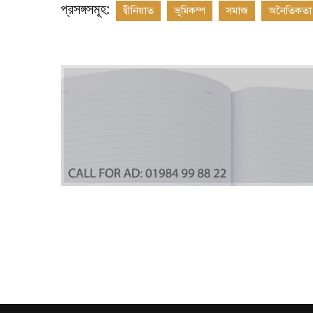
প্রসঙ্গসমূহ:
দ্বীনিয়াত
ভূমিকম্প
সমাজ
অনৈতিকতা