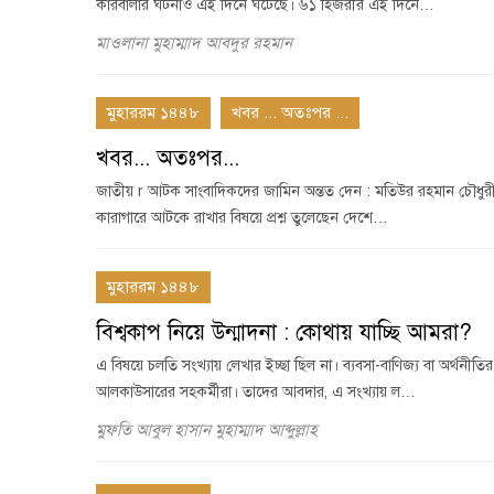
কারবালার ঘটনাও এই দিনে ঘটেছে। ৬১ হিজরীর এই দিনে…
মাওলানা মুহাম্মাদ আবদুর রহমান
মুহাররম ১৪৪৮
খবর ... অতঃপর ...
খবর... অতঃপর...
জাতীয় r আটক সাংবাদিকদের জামিন অন্তত দেন : মতিউর রহমান চৌধুরী
কারাগারে আটকে রাখার বিষয়ে প্রশ্ন তুলেছেন দেশে…
মুহাররম ১৪৪৮
বিশ্বকাপ নিয়ে উন্মাদনা : কোথায় যাচ্ছি আমরা?
এ বিষয়ে চলতি সংখ্যায় লেখার ইচ্ছা ছিল না। ব্যবসা-বাণিজ্য বা অর্থনীত
আলকাউসারের সহকর্মীরা। তাদের আবদার, এ সংখ্যায় ল…
মুফতি আবুল হাসান মুহাম্মাদ আব্দুল্লাহ