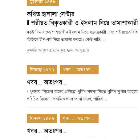
মুহাররম ১৪৪৮
কথিত হালালা সেন্টার
‖ শরীয়ত বিকৃতকারী ও ইসলাম নিয়ে তামাশাকারীদ
যতই দিন যাচ্ছে শাশ্বত দ্বীন ইসলাম নিয়ে ষড়যন্ত্রকারী এবং শরীয়তের বি
স্টাইলে দ্বীন-ধর্ম নিয়ে তামাশা করছে। কেউ নাস্তি…
মুফতি আবুল হাসান মুহাম্মাদ আব্দুল্লাহ
যিলহজ্ব ১৪৪৭
খবর ... অতঃপর ...
খবর... অতঃপর...
r খুলনায় ‘নিজের অস্ত্রের গুলিতে’ পুলিশ সদস্য নিহত পুলিশ সুপার আহ
পরিচিত ছিলেন। প্রাথমিকভাবে জানা যাচ্ছে, পারিবা…
যিলকদ ১৪৪৭
খবর ... অতঃপর ...
খবর... অতঃপর...