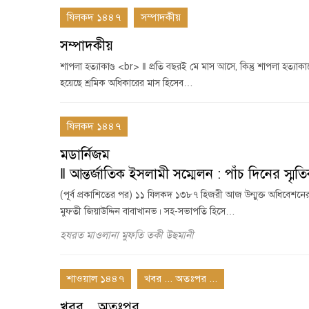
যিলকদ ১৪৪৭
সম্পাদকীয়
সম্পাদকীয়
শাপলা হত্যাকাণ্ড <br> ‖ প্রতি বছরই মে মাস আসে, কিন্তু শাপলা হত্যাকাণ
হয়েছে শ্রমিক অধিকারের মাস হিসেব…
যিলকদ ১৪৪৭
মডার্নিজম
‖ আন্তর্জাতিক ইসলামী সম্মেলন : পাঁচ দিনের স্মৃত
(পূর্ব প্রকাশিতের পর) ১১ যিলকদ ১৩৮৭ হিজরী আজ উন্মুক্ত অধিবেশনের বিষ
মুফতী জিয়াউদ্দিন বাবাখানভ। সহ-সভাপতি হিসে…
হযরত মাওলানা মুফতি তকী উছমানী
শাওয়াল ১৪৪৭
খবর ... অতঃপর ...
খবর... অতঃপর...