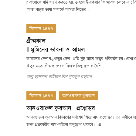
r বাংলাকে যদি ধারণ করতে হয়, তাহলে ইনকিলাব জিন্দাবাদ চলবে না : বিদ্যুৎ
‘আজ বাংলা ভাষা সম্পর্কে আমরা নিজের…
যিলকদ ১৪৪৭
গ্রীষ্মকাল
‖ মুমিনের ভাবনা ও আমল
আমাদের দেশ ষড়্ঋতুর দেশ। প্রতি দুই মাসে ঋতুর পরিবর্তন হয়। বৈশাখ-
ঋতুর মতো গ্রীষ্মকালেরও নিজস্ব কিছু রূপ ও বৈশি…
আবু হাসসান রাইয়ান বিন লুৎফুর রহমান
যিলকদ ১৪৪৭
আনওয়ারুল কুরআন
আনওয়ারুল কুরআন : প্রশ্নোত্তর
আনওয়ারুল কুরআন বিভাগের সর্বশেষ শিরোনাম প্রশ্নোত্তর। এর অধীনে প্রত্
জন্য প্রশ্নকারীর নাম-পরিচয় অনুল্লেখ থাকবে। প্র…