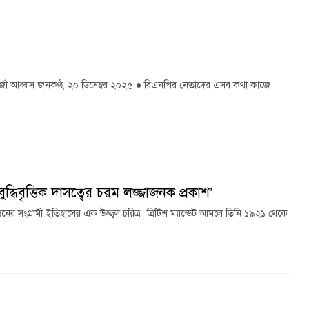
: মির্জা আব্বাস জনকণ্ঠ, ২০ ডিসেম্বর ২০২৫ ● বিএনপির নেতাদের এসব কথা কাজে
দ্ধিবৃত্তিক দাসত্বের চরম লজ্জাজনক প্রকাশ’
র সংগ্রামী ইতিহাসের এক উজ্জ্বল চরিত্র। ব্রিটিশ ম্যান্ডেট আমলে তিনি ১৯২১ থেকে