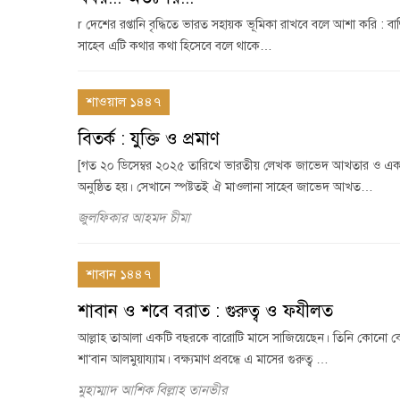
r দেশের রপ্তানি বৃদ্ধিতে ভারত সহায়ক ভূমিকা রাখবে বলে আশা করি : বাণিজ্য
সাহেব এটি কথার কথা হিসেবে বলে থাকে…
শাওয়াল ১৪৪৭
বিতর্ক : যুক্তি ও প্রমাণ
[গত ২০ ডিসেম্বর ২০২৫ তারিখে ভারতীয় লেখক জাভেদ আখতার ও একজন নও
অনুষ্ঠিত হয়। সেখানে স্পষ্টতই ঐ মাওলানা সাহেব জাভেদ আখত…
জুলফিকার আহমদ চীমা
শাবান ১৪৪৭
শাবান ও শবে বরাত : গুরুত্ব ও ফযীলত
আল্লাহ তাআলা একটি বছরকে বারোটি মাসে সাজিয়েছেন। তিনি কোনো কোনো 
শা‘বান আলমুয়ায্যাম। বক্ষ্যমাণ প্রবন্ধে এ মাসের গুরুত্ব …
মুহাম্মাদ আশিক বিল্লাহ তানভীর