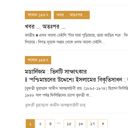
শাবান ১৪৪৭
খবর ... অতঃপর ...
খবর ... অতঃপর ...
জাতীয় ■ প্রথম আলো-ডেইলি স্টার যারা পুড়িয়েছে, তারা জাতির শত্রু 
দিয়েছে। বিগত দুয়েক সপ্তাহ থেকে প্রথম আলো-ডেইলি…
শাবান ১৪৪৭
মডার্নিজম : তিনটি সাক্ষাৎকার
‖ ‘পশ্চিমায়নের উদ্দেশ্যে ইসলামের বিকৃতিসাধন : বু
[মুফতী মুহাম্মাদ আমীন আলহুসাইনী রাহ. (১৮৯৫-১৯৭৪) ছিলেন ফিলিস্তিনে
১৯৪৮ সাল পর্যন্ত ফিলিস্তিনের গ্র্যান্ড মুফতী বা…
মুফতী মুহাম্মাদ আমীন আলহুসাইনী রাহ.
...
১
২
৩
১৫
১৬
১৭