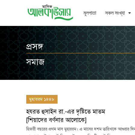
মূলপাতা
সকল সংখ্যা
প্রসঙ্গ
সমাজ
মুহাররম ১৪৪৮
হযরত হুসাইন রা.-এর দৃষ্টিতে মাতম
[শিয়াদের বর্ণনার আলোকে]
হিজরী বছরের প্রথম মাস মুহাররম। এ মাসের দশম তারিখকে আশুরার দিন ব