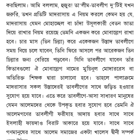
করছিলাম। আমি বললাম, হুজুর! তা
লীম-তাবলীগ দু
টিই যখন
’
’
জরুরি, তখন প্রতিটি মাদরাসায় এ নিয়ম করলে কেমন হয় যে,
মাদরাসায় যেমন মোহাচ্ছেল বা চাঁদা উসূলকারী বেতন ভাতা
দিয়ে রাখার নিয়ম রয়েছে তেমনি একজন করে মোবাল্লেগ রাখা
হবে। চার মাস (তিন চিল্লা) করে একেকজন উস্তাদ তাবলীগে
সময় নিয়ে চলে যাবেন, তিনি ফিরে আসলে পর আরেকজন তিন
চিল্লার জন্য বেরিয়ে পড়বেন। যিনি তাবলীগে যাবেন তাঁর
কিতাবগুলো ঐ মোবাল্লেগ নামের মুয়িনুল মোদাররেস বা
অতিরিক্ত শিক্ষক দ্বারা চালানো হবে। তাহলে পালাক্রমে
মাদরাসার সকল উস্তাদেরই তাবলীগের সাথে জড়িত হওয়ার
সুযোগ হয়ে যাবে। এতে করে তাবলীগে-আসা সাধারণ মানুষের
যেমন আলেমদের থেকে উপকৃত হবার সুযোগ হবে তেমনি ঐ
আলেমগণের তাবলীগী ফরীযাহ আদায় হবার সাথে সাথে
ইসলাহী ফায়দাও বিরাট আকারে হয়ে যাবে। সাথে সাথে
গণমানুষের সাথে আলেম সমাজের একটা খালেস দ্বীনী সম্পর্ক