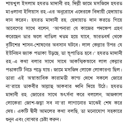
শায়খুল ইসলাম হযরত মাদানী রহ. দিল্লী জামে মসজিদে হযরত
মাওলানা ইলিয়াস রহ.-এর অনুরোধে এদেরকে বিদায়ী হেদায়াত
দান করেন। হযরত মাদানী রহ. হেদায়াত দান করতে গিয়ে
আবেগের সাথে বলেন,
আপনারা যে কাজের পদক্ষেপ গ্রহণ
‘
করেছেন তার ফলে বাতিল খতম হয়ে যাবে, ভারতবর্ষ থেকে
বৃটিশের শাসন-শোষণের অবসান ঘটবে। লাল কেল্লার উপর যে
ইউনিয়ন জ্যাক পতাকা উড়ছে, তা ভূপাতিত হবে।
হযরত মাদানী
’
রহ.-এ কথা বলার সাথে সাথে আকস্মিকভাবে লাল কেল্লার
পতাকাটি নিচে পড়ে যায়। জামে মসজিদ লোকে লোকারণ্য ছিল।
তারা এই অস্বাভাবিক কারামতী কান্ড দেখে সকলে জোরে
না
রায়ে তাকবীর আল্লাহু আকবার ধ্বনি দিয়ে উঠে। হযরত
’
মাদানী রহ. জোরের সাথে ভৎর্সনা করে বললেন, আজকাল
লোকেরা জোশ-জয্বা সব না
রা লাগানোর মাঝেই শেষ করে
’
দেয়। একটি দ্বীনী আমলের কথা বলছি, তা মনোযোগ সহকারে
শুনুন এবং বোঝার চেষ্টা করুন।