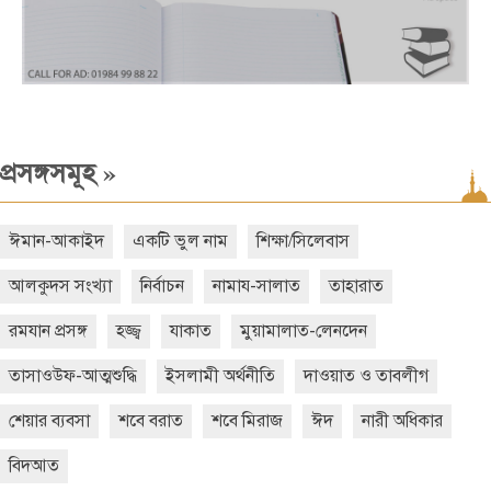
»
প্রসঙ্গসমূহ
ঈমান-আকাইদ
একটি ভুল নাম
শিক্ষা/সিলেবাস
আলকুদস সংখ্যা
নির্বাচন
নামায-সালাত
তাহারাত
রমযান প্রসঙ্গ
হজ্জ্ব
যাকাত
মুয়ামালাত-লেনদেন
তাসাওউফ-আত্মশুদ্ধি
ইসলামী অর্থনীতি
দাওয়াত ও তাবলীগ
শেয়ার ব্যবসা
শবে বরাত
শবে মিরাজ
ঈদ
নারী অধিকার
বিদআত