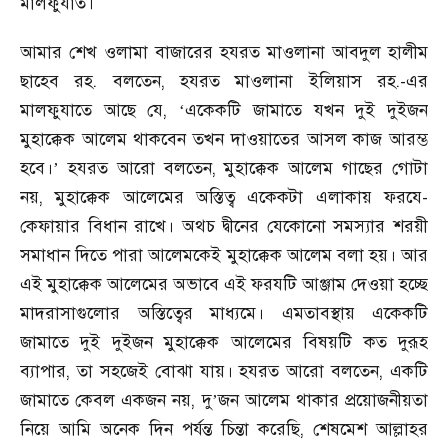
মালফুযাত।
আমার শেখ ওলামা বাজারের হযরত মাওলানা আবদুল হালীম
ছাহেব রহ. বলতেন, হযরত মাওলানা ইলিয়াস রহ.-এর
মালফুযাতে আছে যে,
একেকটি জামাতে যখন দুই দুইজন
‘
মুহাক্কেক আলেম থাকবেন তখন দাওয়াতের আসল কাজ আরম্ভ
হবে।
হযরত আরো বলতেন, মুহাক্কেক আলেম গাছের গোটা
’
নয়, মুহাক্কেক আলেমের অস্তিত্ব একেকটা এলাকায় ফরযে-
কেফায়ার বিধান রাখে। অথচ দ্বীনের যেকোনো সমস্যার শরয়ী
সমাধান দিতে পারা আলেমকেই মুহাক্কেক আলেম বলা হয়। আর
এই মুহাক্কেক আলেমের অভাবে এই ফরযটি আঞ্জাম দেওয়া হচ্ছে
মাদরাসাগুলোর অস্তিত্বের মাধ্যমে। এমতাবস্থায় একেকটি
জামাতে দুই দুইজন মুহাক্কেক আলেমের বিষয়টি কত দুরূহ
ব্যাপার, তা সহজেই বোঝা যায়। হযরত আরো বলতেন, একটি
জামাতে কেবল একজন নয়, দু
জন আলেম থাকার প্রয়োজনীয়তা
’
নিয়ে আমি অনেক দিন পর্যন্ত চিন্তা করেছি, শেষমেশ আল্লাহর