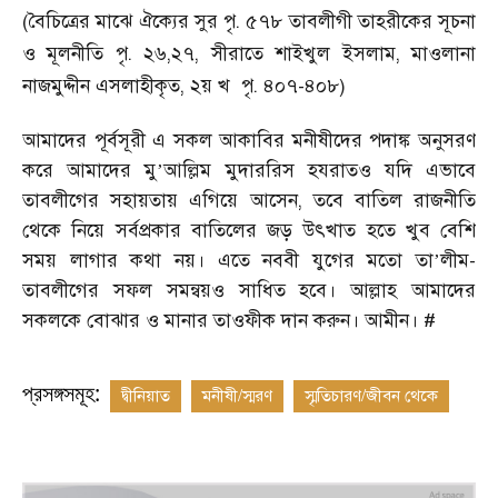
(বৈচিত্রের মাঝে ঐক্যের সুর পৃ. ৫৭৮ তাবলীগী তাহরীকের সূচনা
ও মূলনীতি পৃ. ২৬,২৭, সীরাতে শাইখুল ইসলাম, মাওলানা
নাজমুদ্দীন এসলাহীকৃত, ২য় খ পৃ. ৪০৭-৪০৮)
আমাদের পূর্বসূরী এ সকল আকাবির মনীষীদের পদাঙ্ক অনুসরণ
করে আমাদের মু
আল্লিম মুদাররিস হযরাতও যদি এভাবে
’
তাবলীগের সহায়তায় এগিয়ে আসেন, তবে বাতিল রাজনীতি
থেকে নিয়ে সর্বপ্রকার বাতিলের জড় উৎখাত হতে খুব বেশি
সময় লাগার কথা নয়। এতে নববী যুগের মতো তা
লীম-
’
তাবলীগের সফল সমন্বয়ও সাধিত হবে। আল্লাহ আমাদের
সকলকে বোঝার ও মানার তাওফীক দান করুন। আমীন। #
প্রসঙ্গসমূহ:
দ্বীনিয়াত
মনীষী/স্মরণ
স্মৃতিচারণ/জীবন থেকে