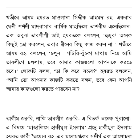
খতীবে আযম হযরত মাওলানা সিদ্দীক আহমদ রহ. একবার
ফেনী শর্শদী মাদরাসার বার্ষিক মাহফিলে তাশরীফ এনেছিলেন।
এক অবুঝ তাবলীগী ভাই হযরতকে বললেন,
হুজুর! অনেক
‘
কিছুই তো করলেন, এবার দ্বীনের কিছু কাজ করুন না।
খতীবে
’
আযম রহ. বললেন,
চলুন! গাঁটরি-বুঁচকা মাথায় নিয়ে আমি
‘
তাবলীগে চললাম, তবে আমার কাজগুলো আপনাকে করতে
হবে।
লোকটি বলল,
তা কি করে সম্ভব?
হযরত বললেন,
’
‘
’
আমি তো আপনার কাজটি করতে সক্ষম, তবে কেন আপনি
‘
আমার কাজগুলো করতে পারবেন না?
তালীম জরুরি, নাকি তাবলীগ জরুরি- এ বিতর্ক অনেক পুরানো।
এ বিষয়ে
মাজালিসে হাকীমুল ইসলাম
গ্রন্থে হাকীমুল ইসলাম
‘
’
হযরত ক্বারী তৈয়্যেব রহ.-এর মনোমুগ্ধকর সুদীর্ঘ এক আলোচনা