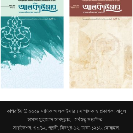
কপিরাইট © ২০২৪ মাসিক আলকাউসার । সম্পাদক ও প্রকাশক: আবুল
হাসান মুহাম্মাদ আবদুল্লাহ । সর্বস্বত্ব সংরক্ষিত ।
সার্কুলেশন: ৩০/১২, পল্লবী, মিরপুর-১২, ঢাকা-১২১৬, মোবাইল: