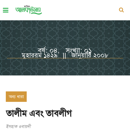
বর্ষ: ০৪, সংখ্যা: ০১
মুহাররম ১৪২৯ || জানুয়ারি ২০০৮
অন্য ধারা
তালীম এবং তাবলীগ
ইসহাক ওবায়দী