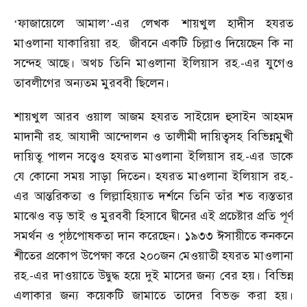
ফাজায়েলে আমাল
-এর লেখক শায়খুল হাদীস হযরত
‘
’
মাওলানা যাকারিয়া রহ. জীবনে একটি চিল্লাও দিয়েছেন কি না
সন্দেহ আছে। অথচ তিনি মাওলানা ইলিয়াস রহ.-এর যুগেও
তাবলীগের অন্যতম মুরববী ছিলেন।
শায়খুল আরব ওয়াল আজম হযরত সাইয়েদ হুসাইন আহমদ
মাদানী রহ. আযাদী আন্দোলন ও তালীমী দায়িত্বসহ বিভিন্নমুখী
দায়িত্ব্ পালন সত্ত্বেও হযরত মাওলানা ইলিয়াস রহ.-এর ডাকে
যে কোনো সময় সাড়া দিতেন। হযরত মাওলানা ইলিয়াস রহ.-
এর আন্তরিকতা ও লিল্লাহিয়্যাত দর্শনে তিনি তাঁর শত ব্যস্ততার
মাঝেও বড় ভাই ও মুরববী হিসাবে দ্বীনের এই প্রচেষ্টার প্রতি পূর্ণ
সমর্থন ও পৃষ্ঠপোষকতা দান করেছেন। ১৯৩৩ ঈসায়ীতে কনকনে
শীতের প্রকোপ উপেক্ষা করে ২০০জন মেওয়াতী হযরত মাওলানা
রহ.-এর দাওয়াতে উদ্বুদ্ধ হয়ে দুই মাসের জন্য বের হয়। বিভিন্ন
এলাকার জন্য কয়েকটি জামাতে তাদের বিভক্ত করা হয়।