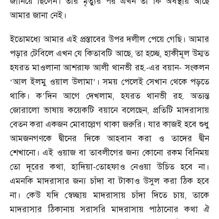
জানিয়ে ছিলেন। তাঁর মৃত্যুর পর এখন তা কি অবস্থায় আছে
আমার জানা নেই।
ইতোমধ্যে আমার এই প্রস্তাবের উপর দলীল পেয়ে গেছি। আমার
পড়ার টেবিলে এখন যে কিতাবটি আছে, তা হচ্ছে, হাকীমূল উম্মত
হযরত মাওলানা আশরাফ আলী থানভী রহ.-এর বয়ান- সংকলন
আল ইলমু ওয়াল উলামা
। সময় পেলেই সেখান থেকে পড়তে
‘
’
থাকি। ক
দিন আগে দেখলাম, হযরত থানভী রহ. অত্যন্ত
’
জোরালো ভাষায় কয়েকটি বয়ানে বলেছেন, প্রতিটি মাদরাসায়
বেতন করা একজন মোবাল্লেগ থাকা জরুরি। যার কাজই হবে শুধু
আমজনগণকে দ্বীনের দিকে আহবান করা ও তাদের দ্বীন
শেখানো। এই ওয়াজ বা তাবলীগের জন্য কোনো রকম বিনিময়
তো দূরের কথা, হাদিয়া-তোহ্ফাও নেওয়া উচিত হবে না।
এমনকি মাদরাসার জন্য চাঁদা বা টাকাও উসুল করা ঠিক হবে
না। কেউ যদি স্বেচ্ছায় মাদরাসায় চাঁদা দিতে চায়, তাকে
মাদরাসার ঠিকানায় সরাসরি মাদরাসায় পাঠানোর কথা ঐ