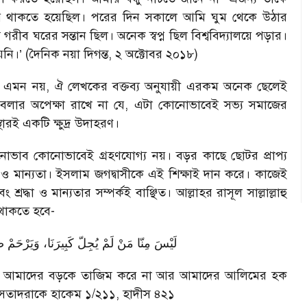
ে থাকতে হয়েছিল। পরের দিন সকালে আমি ঘুম থেকে উঠার
 গরীব ঘরের সন্তান ছিল। অনেক স্বপ্ন ছিল বিশ্ববিদ্যালয়ে পড়ার।
 হয়নি।’ (দৈনিক নয়া দিগন্ত, ২ অক্টোবর ২০১৮)
েছে এমন নয়, ঐ লেখকের বক্তব্য অনুযায়ী এরকম অনেক ছেলেই
য়। বলার অপেক্ষা রাখে না যে, এটা কোনোভাবেই সভ্য সমাজের
্থারই একটি ক্ষুদ্র উদাহরণ।
মনোভাব কোনোভাবেই গ্রহণযোগ্য নয়। বড়র কাছে ছোটর প্রাপ্য
 ও মান্যতা। ইসলাম জগদ্বাসীকে এই শিক্ষাই দান করে। কাজেই
া ও মান্যতার সম্পর্কই বাঞ্ছিত। আল্লাহর রাসূল সাল্লাল্লাহু
 থাকতে হবে-
لَيْسَ مِنّا مَنْ لَمْ يُجِلّ كَبِيرَنَا، وَيَرْحَمْ صَ
া, আমাদের বড়কে তাজিম করে না আর আমাদের আলিমের হক
ুসতাদরাকে হাকেম ১/২১১, হাদীস ৪২১