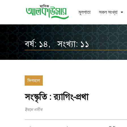
মূলপাতা
সকল সংখ্যা
বর্ষ: ১৪, সংখ্যা: ১১
ফিলহাল
সংস্কৃতি : র‌্যাগিং-প্রথা
ইবনে নসীব