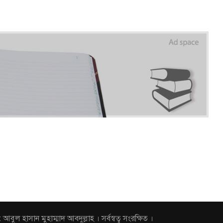
হাসান মুহাম্মাদ আবদুল্লাহ । সর্বস্বত্ব সংরক্ষিত ।