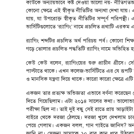
কাউকে অন্যায়ভাবে কষ্ট দেওয়া ভালো নয়- নীতিগতভা
কোনো ক্ষেত্রে এই স্বীকৃত নীতিটির অন্যথা দেখা যায়
যায়, যা উপরোক্ত স্বীকৃত নীতিটির সম্পূর্ণ পরিপন্
ভার্সিটিগুলোতে ‘র‌্যাগিং’ নামে প্রচলিত প্রথাটি এরকম 
র‌্যাগিং শব্দটির প্রচলিত অর্থ পরিচয় পর্ব। কোনো শিক্ষা
গড়ে তোলার প্রচলিত পদ্ধতিটি র‌্যাগিং নামে অভিহিত 
কেউ কেউ বলেন, র‌্যাগিংয়ের শুরু প্রাচীন গ্রীসে
পাল্টাতে থাকে। এখন কলেজ-ভার্সিটিতে এর যে রূপটি 
ও মানসিক যন্ত্রণা দিয়ে থাকে। কারো কারো ক্ষেত্রে এ
একজন তার প্রত্যক্ষ অভিজ্ঞতা এভাবে বর্ণনা করেছেন যে,
দিতে গিয়েছিলাম। এটা ২০১৪ সালের কথা। ভালোভাব
পরীক্ষা ছিল না। তাই দুই বন্ধু সেই রাতে প্রায় আড়া
বাইরে থেকে দরজা ঠেলছে। দরজা খুলে দেখলাম চার ব
পেয়ে গেলাম। একজন বলল, গান গাইতে জানিস? অন
জানি না। সেজন্য আমাকে ১০ বার কান ধরে উঠবোস