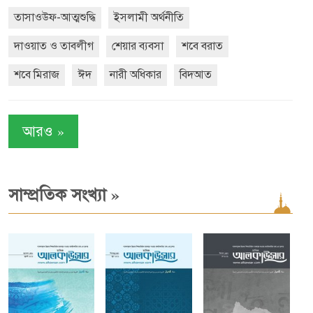
তাসাওউফ-আত্মশুদ্ধি
ইসলামী অর্থনীতি
দাওয়াত ও তাবলীগ
শেয়ার ব্যবসা
শবে বরাত
শবে মিরাজ
ঈদ
নারী অধিকার
বিদআত
»
আরও
»
সাম্প্রতিক সংখ্যা