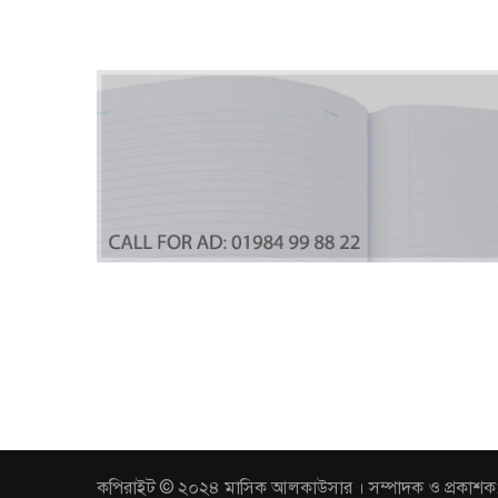
কপিরাইট © ২০২৪ মাসিক আলকাউসার । সম্পাদক ও প্রকাশক: আবুল 