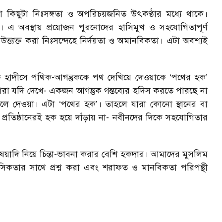
া কিছুটা নিঃসঙ্গতা ও অপরিচয়জনিত উৎকণ্ঠার মধ্যে থাকে।
তো। এ অবস্থায় প্রয়োজন পুরনোদের হাসিমুখ ও সহযোগিতাপূর্ণ
উত্ত্যক্ত করা নিঃসন্দেহে নির্দয়তা ও অমানবিকতা। এটা অবশ্যই
 এক হাদীসে পথিক-আগন্তুককে পথ দেখিয়ে দেওয়াকে ‘পথের হক’
তারা যদি দেখে- একজন আগন্তুক গন্তব্যের হদিস করতে পারছে না
 বলে দেওয়া। এটা ‘পথের হক’। তাহলে যারা কোনো স্থানের বা
 প্রতিষ্ঠানেরই হক হয়ে দাঁড়ায় না- নবীনদের দিকে সহযোগিতার
 বিষয়াদি নিয়ে চিন্তা-ভাবনা করার বেশি হকদার। আমাদের মুসলিম
সাহসিকতার সাথে প্রশ্ন করা এবং শরাফত ও মানবিকতা পরিপন্থী