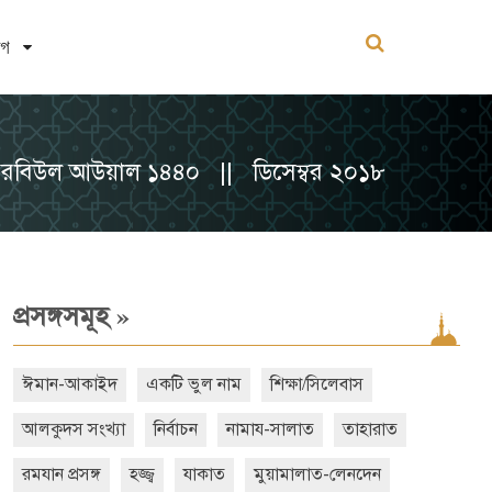
োগ
রবিউল আউয়াল ১৪৪০ || ডিসেম্বর ২০১৮
»
প্রসঙ্গসমূহ
ঈমান-আকাইদ
একটি ভুল নাম
শিক্ষা/সিলেবাস
আলকুদস সংখ্যা
নির্বাচন
নামায-সালাত
তাহারাত
রমযান প্রসঙ্গ
হজ্জ্ব
যাকাত
মুয়ামালাত-লেনদেন