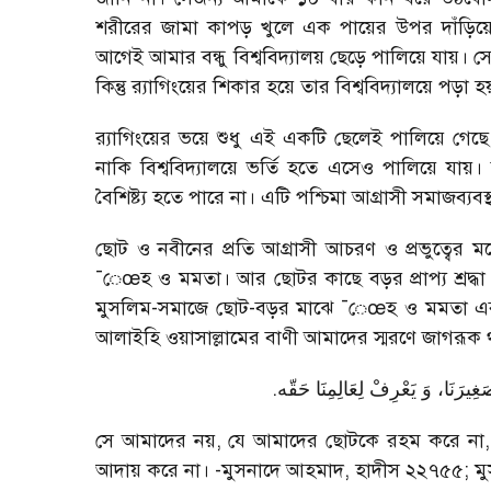
শরীরের জামা কাপড় খুলে এক পায়ের উপর দাঁড়িয়
আগেই আমার বন্ধু বিশ্ববিদ্যালয় ছেড়ে পালিয়ে যায়। সে
কিন্তু র‌্যাগিংয়ের শিকার হয়ে তার বিশ্ববিদ্যালয়ে পড়া
র‌্যাগিংয়ের ভয়ে শুধু এই একটি ছেলেই পালিয়ে গ
নাকি বিশ্ববিদ্যালয়ে ভর্তি হতে এসেও পালিয়ে যা
বৈশিষ্ট্য হতে পারে না। এটি পশ্চিমা আগ্রাসী সমাজব্যবস
ছোট ও নবীনের প্রতি আগ্রাসী আচরণ ও প্রভুত্বের 
¯েœহ ও মমতা। আর ছোটর কাছে বড়র প্রাপ্য শ্রদ্ধা
মুসলিম-সমাজে ছোট-বড়র মাঝে ¯েœহ ও মমতা এবং শ্রদ্ধ
আলাইহি ওয়াসাল্লামের বাণী আমাদের স্মরণে জাগরূক
.
غِيرَنَا، وَ يَعْرِفْ لِعَالِمِنَا حَقّه
সে আমাদের নয়, যে আমাদের ছোটকে রহম করে ন
আদায় করে না। -মুসনাদে আহমাদ, হাদীস ২২৭৫৫; ম