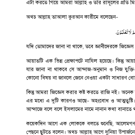
এটা করতে গিয়ে আমরা আল্লাহ ও তাঁর রাসূলের প্রতি ম
অথচ আল্লাহ তাআলা কুরআন কারীমে বলেছেন
–
.
ُمْ لَا تَعْلَمُوْنَ
যদি তোমাদের জানা না থাকে
,
তবে জ্ঞানীদেরকে জিজ্ঞে
আয়াতটি এক ভিন্ন প্রেক্ষাপটে নাযিল হয়েছে
।
কিন্তু আয়
যার জানা না থাকবে সে আন্দাজ-অনুমান ও নিজ যুক্ত
কোনো বিষয় না জানলে জেনে নেওয়া একটা সাধারণ বো
কিন্তু আমরা জিজ্ঞেস করার কষ্ট করতে রাজি নই
।
অনেক ক
এর মধ্যে এ দুটি কারণও আছে
অহংবোধ ও আত্মতুষ্টি
–
আন্দাজে বলে বলে ইসলামের নামে নানান কথা বানাতে 
কয়েকদিন আগে এক লোককে বলতে শুনেছি
,
আলেমগণ 
পেছনে ছুটতে বলেন
।
অথচ আল্লাহ আগে দুনিয়া উপার্জন