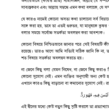
অন্যায়ভাবে (কারও প্রতি) সীমালঙ্ঘন
,
আল্লাহ যে সম্পর
সাব্যস্তকরণ এবং আল্লাহ সম্বন্ধে এমন কথা বলাকে
,
যে সম্
যে কারও নামেই কোনো অসত্য কথা চালানো সর্ব বিচা
সঙ্গে করা হয়
,
তবে তা এতই গুরুতর
,
যা মানুষকে কুফর পর
বলার সময়ে সর্বোচ্চ সতর্কতা অবলম্বন করা আবশ্যক
।
কোনো বিষয়ে নিশ্চিতভাবে জানার পরে সেই বিষয়টি কী
রয়েছে
।
তারও আগে আমি সত্যিই সঠিক জানি কি না
,
ত
শত বিষয়ে সতর্কতা অবলম্বন করতে হয়
।
না জেনে কিছু বলা যেমন নিষেধ
,
না জেনে কিছু করাও 
কোনো সুযোগ নেই
।
এমন ব্যক্তির অনুগামী অন্য কেউ হ
এখানে কারও কিছু বাড়ানো বা কমানোর সুযোগ নেই
।
রা
.
رَدٌّ
فَهُوَ
فِيهِ،
لَيْسَ
এই দ্বীনের মধ্যে কেউ নতুন কিছু সৃষ্টি করলে তা প্রত্যাখ্যা