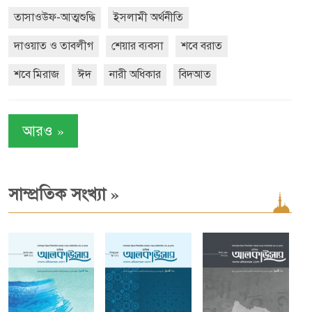
তাসাওউফ-আত্মশুদ্ধি
ইসলামী অর্থনীতি
দাওয়াত ও তাবলীগ
শেয়ার ব্যবসা
শবে বরাত
শবে মিরাজ
ঈদ
নারী অধিকার
বিদআত
»
আরও
»
সাম্প্রতিক সংখ্যা