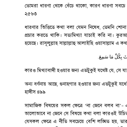
তোমরা ধারণা থেকে বেঁচে থাকো
,
কারণ ধারণা সবচে 
২৫৬৩
ধারণার ভিত্তিতে কথা বলা যেমন নিষেধ
,
তেমনি শোনা
প্রচার করতে থাকি
।
সত্যমিথ্যা যাচাই করি না
।
কুরআন
হয়েছে
।
রাসূলুল্লাহ সাল্লাল্লাহু আলাইহি ওয়াসাল্লাম এ 
.
ثَ
بِكُلِّ
مَا
سَمِعَ
কারও মিথ্যাবাদী হওয়ার জন্য এতটুকুই যথেষ্ট যে
,
সে যা
অন্য বর্ণনায় আছে
,
গুনাহগার হওয়ার জন্য এতটুকুই যথেষ
হাদীস ৪৯৯
সামাজিক বিষয়ের সকল ক্ষেত্রে ‘না জেনে বলব না’
–
ভালোভাবে না জেনে সে বিষয়ে কথা বলা কারওই উচি
যেসকল ক্ষেত্রে এ নীতি সবচেয়ে বেশি লঙ্ঘিত হয়
,
তার