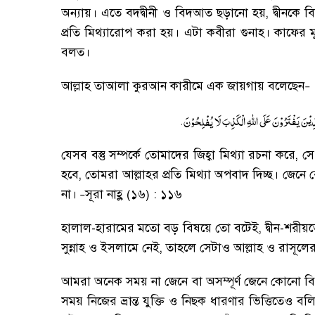
অন্যায়
।
এতে বদদ্বীনী ও বিদআত ছড়ানো হয়
,
দ্বীনকে 
প্রতি মিথ্যারোপ করা হয়
।
এটা কবীরা গুনাহ
।
কাফের ম
বলত
।
আল্লাহ তাআলা কুরআন কারীমে এক জায়গায় বলেছেন
–
.
ذِیْنَ یَفْتَرُوْنَ عَلَی اللهِ الْكَذِبَ لَا یُفْلِحُوْنَ
যেসব বস্তু সম্পর্কে তোমাদের জিহ্বা মিথ্যা রচনা করে
,
সে
হবে
,
তোমরা আল্লাহর প্রতি মিথ্যা অপবাদ দিচ্ছ
।
জেনে 
না
।
সূরা নাহ্ল (১৬) : ১১৬
–
হালাল-হারামের মতো বড় বিষয়ে তো বটেই
,
দ্বীন-শর
সুন্নাহ ও ইসলামে নেই
,
তাহলে সেটাও আল্লাহ ও রাসূলের
আমরা অনেক সময় না জেনে বা অসম্পূর্ণ জেনে কোনো ব
সময় নিজের ভ্রান্ত যুক্তি ও নিছক ধারণার ভিত্তিতেও বল