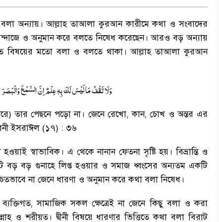
 বলা অন্যায়
।
আল্লাহ তাআলা কুরআন কারীমে কথা ও সংবাদের
্দাজে ও অনুমান করে বলতে নিষেধ করেছেন
।
আরও বড় অন্যায়
্চিত বিষয়ের মতো বলা ও বলতে থাকা
।
আল্লাহ তাআলা কুরআন
وَلَا تَقْفُ مَا لَیْسَ لَكَ بِهٖ عِلْمٌ اِنَّ السَّمْعَ وَالْبَصَرَ وَال
 করে) তার পেছনে পড়ো না
।
জেনে রেখো
,
কান
,
চোখ ও অন্তর এর
 বনী ইসরাঈল (১৭) : ৩৬
 হওয়াই স্বাভাবিক
।
এ থেকে নানান ফেতনা সৃষ্টি হয়
।
বিভ্রান্তি ও
ি বড় বড় গুনাহে লিপ্ত হওয়ার ও সমাজ ধ্বংসের অন্যতম একটি
্চিতভাবে না জেনে ধারণা ও অনুমান করে কথা বলা নিষেধ
।
ব্যক্তিগত
,
সামাজিক সকল ক্ষেত্রেই না জেনে কিছু বলা ও করা
ুন্নাহ ও শরীয়ত
।
দ্বীনী বিষয়ে ধারণার ভিত্তিতে কথা বলা বিরাট