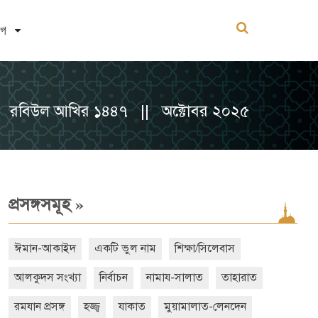
োগ
রবিউল আখির ১৪৪৭ || অক্টোবর ২০২৫
»
প্রসঙ্গসমূহ
ঈমান-আকাইদ
একটি ভুল নাম
শিক্ষা/সিলেবাস
আলকুদস সংখ্যা
নির্বাচন
নামায-সালাত
তাহারাত
রমযান প্রসঙ্গ
হজ্জ্ব
যাকাত
মুয়ামালাত-লেনদেন