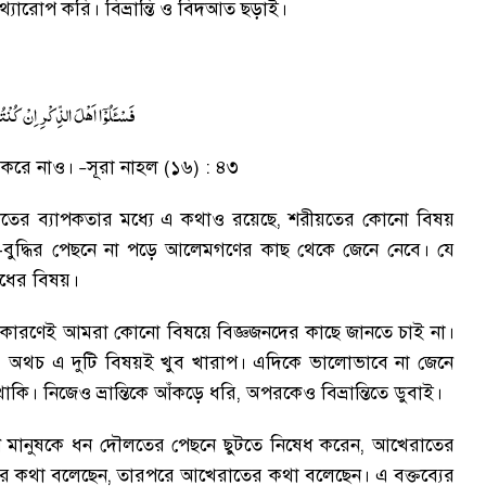
িথ্যারোপ করি
।
বিভ্রান্তি ও বিদআত ছড়াই
।
فَسْـَٔلُوْۤا اَهْلَ الذِّكْرِ اِنْ كُنْت
স করে নাও
।
সূরা নাহল (১৬) : ৪৩
–
াতের ব্যাপকতার মধ্যে এ কথাও রয়েছে
,
শরীয়তের কোনো বিষয়
ি-বুদ্ধির পেছনে না পড়ে আলেমগণের কাছ থেকে জেনে নেবে
।
যে
ধের বিষয়
।
ারণেই আমরা কোনো বিষয়ে বিজ্ঞজনদের কাছে জানতে চাই না
।
।
অথচ এ দুটি বিষয়ই খুব খারাপ
।
এদিকে ভালোভাবে না জেনে
থাকি
।
নিজেও ভ্রান্তিকে আঁকড়ে ধরি
,
অপরকেও বিভ্রান্তিতে ডুবাই
।
মানুষকে ধন দৌলতের পেছনে ছুটতে নিষেধ করেন
,
আখেরাতের
ের কথা বলেছেন
,
তারপরে আখেরাতের কথা বলেছেন
।
এ বক্তব্যের