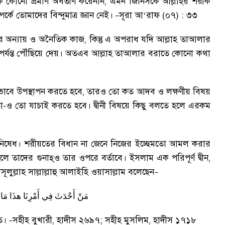
্কে কোনো প্রমাণ অবতীর্ণ করেননি
,
এমন জিনিসকে আল্লাহর শরীক
পর্কে তোমাদের বিন্দুমাত্র জ্ঞান নেই
।
সূরা আ‘রাফ (০৭) : ৩৩
–
রে অন্যায় ও অনৈতিক কাজ
,
কিন্তু এ অপরাধ যদি আল্লাহ তাআলার
্যন্ত পৌঁছিয়ে দেয়
।
অতএব আল্লাহ তাআলার বরাতে কোনো কথা
ভাবে উপস্থাপন করতে হবে
,
তারও তো কত আদব ও লক্ষণীয় বিষয়
া-ও তো যাচাই করতে হবে
।
দ্বীনী বিষয়ে কিছু বলতে হলে এরকম
নিষেধ
।
শরীয়তের বিধান না জেনে নিজের ইচ্ছেমতো আমল করার
লে তাদের গুনাহ্ও তার ওপরে বর্তাবে
।
ইসলাম এক পরিপূর্ণ দ্বীন
,
সূলুল্লাহ সাল্লাল্লাহু আলাইহি ওয়াসাল্লাম বলেছেন
–
مَنْ
أَحْدَثَ
فِي
أَمْرِنَا
هذَا
مَا
ত
।
সহীহ বুখারী
,
হাদীস ২৬৯৭
;
সহীহ মুসলিম
,
হাদীস ১৭১৮
–