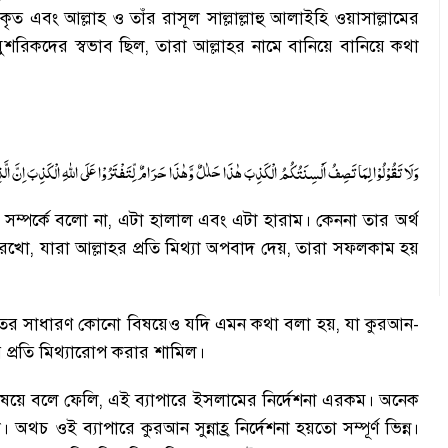
বিকৃত এবং আল্লাহ ও তাঁর রাসূল সাল্লাল্লাহু আলাইহি ওয়াসাল্লামের
ুশরিকদের স্বভাব ছিল
,
তারা আল্লাহর নামে বানিয়ে বানিয়ে কথা
وَلَا تَقُوْلُوْا لِمَا تَصِفُ اَلْسِنَتُكُمُ الْكَذِبَ هٰذَا حَلٰلٌ وَّهٰذَا حَرَامٌ لِّتَفْتَرُوْا عَلَی اللهِ الْكَذِبَ اِنَّ الَّ
 সম্পর্কে বলো না
,
এটা হালাল এবং এটা হারাম
।
কেননা তার অর্থ
রেখো
,
যারা আল্লাহর প্রতি মিথ্যা অপবাদ দেয়
,
তারা সফলকাম হয়
ীয়তের সাধারণ কোনো বিষয়েও যদি এমন কথা বলা হয়
,
যা কুরআন-
 প্রতি মিথ্যারোপ করার শামিল
।
িষয়ে বলে ফেলি
,
এই ব্যাপারে ইসলামের নির্দেশনা এরকম
।
অনেক
ি
।
অথচ ওই ব্যাপারে কুরআন সুন্নাহ্র নির্দেশনা হয়তো সম্পূর্ণ ভিন্ন
।