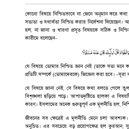
কোনো বিষয়ে নিশ্চিতভাবে না জেনে অনুমান করে কথা
সত্যতা ও যথার্থতা নিশ্চিত করার নির্দেশনা দিয়েছেন
।
আন
হল
,
না জানা ও ধারণা প্রসূত বিষয়কে সঠিক ও নিশ
কারীমে বলেছেন
–
.
ْفُؤَادَ كُلُّ اُولٰٓىِٕكَ كَانَ عَنْهُ مَسْـُٔوْلًا
যে বিষয়ে তোমার নিশ্চিত জ্ঞান নেই (তাকে সত্য মনে
প্রতিটি সম্পর্কে (তোমাদেরকে) জিজ্ঞেস করা হবে
।
সূরা
–
যে বিষয়ে জানা নেই
,
সে বিষয়ে কথা বলতে গেলে ভুল
বিশৃঙ্খলা ছড়িয়ে পড়ে
।
আপাতদৃষ্টিতে হালকা এ বিষয়ট
কারণ
।
ইসলামের অনেক গুরুত্বপূর্ণ এক মূলনীতি হল
,
নিশ
জীবনের সব ক্ষেত্রেই এ মূলনীতি মেনে চলা আবশ্যক
।
অনুচিত
।
এর সবচেয়ে বড় প্রয়োগক্ষেত্র হল কুরআন
,
স