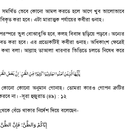
য়ত সমর্থিত ভেবে কোনো আমল করতে হলে আগে খুব ভালোভাবে
 বিকৃত করা হবে
।
এটা মারাত্মক পর্যায়ের কবীরা গুনাহ
।
ে পরস্পরে ভুল বোঝাবুঝি হবে
,
কলহ বিবাদ ছড়িয়ে পড়বে
।
অন্যের
ীবত করা হবে
।
এর প্রত্যেকটিই কবীরা গুনাহ
।
অধিকাংশ ক্ষেত্রেই
ে কথা বলা
।
আল্লাহ তাআলা ধারণার ভিত্তিতে চলতে নিষেধ করে
یٰۤاَیُّهَا الَّذِیْنَ اٰمَنُوا اجْتَنِبُوْا كَثِیْرًا مِّنَ الظَّنِّ ؗ اِنَّ بَعْضَ الظ
কোনো কোনো অনুমান গোনাহ
।
তোমরা কারও গোপন ত্রুটির
করবে না
।
সূরা হুজুরাত (৪৯) : ১২
–
ণা থেকে বেঁচে থাকার নির্দেশ দিয়ে বলেছেন
–
إِيَّاكُمْ
وَالظَّنَّ؛
فَإِنَّ
الظَّنَّ