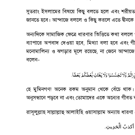
সুতরাং ইসলামের বিষয়ে কিছু বলতে হলে এবং শরী
জানতে হবে
।
আন্দাজে বললে ও কিছু করলে এতে দ্বীনকে
অন্যদিকে সামাজিক ক্ষেত্রে ধারণার ভিত্তিতে কথা বলল
ব্যাপারে অপবাদ দেওয়া হবে
,
মিথ্যা বলা হবে এবং গ
মনোমালিন্য ও ঝগড়ার মূলে রয়েছে
,
না জেনে আন্দাজ
বলেন
–
.
َّنِّ اِثْمٌ وَّلَا تَجَسَّسُوْا وَلَا یَغْتَبْ بَّعْضُكُمْ بَعْضًا
হে মুমিনগণ! অনেক রকম অনুমান থেকে বেঁচে থাক
।
অনুসন্ধানে পড়বে না এবং তোমাদের একে অন্যের গীবত 
রাসূলুল্লাহ সাল্লাল্লাহু আলাইহি ওয়াসাল্লাম অন্যায় ধার
.
أكذبُ
الْحَدِيثِ