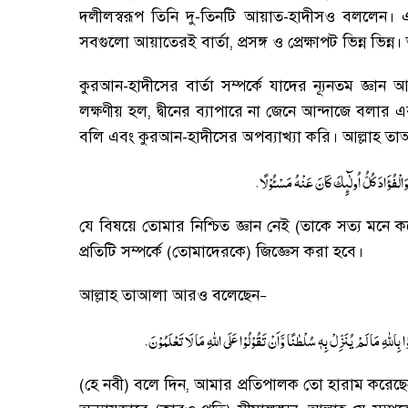
দলীলস্বরূপ তিনি দু-তিনটি আয়াত-হাদীসও বললেন
।
এ
সবগুলো আয়াতেরই বার্তা
,
প্রসঙ্গ ও প্রেক্ষাপট ভিন্ন ভিন্ন
।
ত
কুরআন-হাদীসের বার্তা সম্পর্কে যাদের ন্যূনতম জ্ঞান 
লক্ষণীয় হল
,
দ্বীনের ব্যাপারে না জেনে আন্দাজে বল
বলি এবং কুরআন-হাদীসের অপব্যাখ্যা করি
।
আল্লাহ তা
.
ْفُؤَادَ كُلُّ اُولٰٓىِٕكَ كَانَ عَنْهُ مَسْـُٔوْلًا
যে বিষয়ে তোমার নিশ্চিত জ্ঞান নেই (তাকে সত্য মনে
প্রতিটি সম্পর্কে (তোমাদেরকে) জিজ্ঞেস করা হবে
।
আল্লাহ তাআলা আরও বলেছেন
–
.
ِاللهِ مَا لَمْ یُنَزِّلْ بِهٖ سُلْطٰنًا وَّاَنْ تَقُوْلُوْا عَلَی اللهِ مَا لَا تَعْلَمُوْنَ
(
হে নবী) বলে দিন
,
আমার প্রতিপালক তো হারাম করেছেন