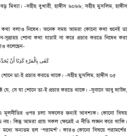
বড় মিথ্যা
।
সহীহ বুখারী
,
হাদীস ৬০৬৬
;
সহীহ মুসলিম
,
হাদীস
–
 কথা বলাও নিষেধ
।
অনেক সময় আমরা কোনো কথা শুনেই তা
-সুন্নাহ্য় শোনা কথা যাচাই না করে প্রচার করতে নিষেধ করা
কথাও বলেছেন
–
كَفَى
بِالْمَرْءِ
كَذِبًا
أَنْ
يُحَدِّ
 শোনে তা-ই প্রচার করতে থাকে
।
সহীহ মুসলিম
,
হাদীস ০৫
–
্ট যে
,
সে যা শোনে তা-ই প্রচার করতে থাকে
।
সুনানে আবু দাউদ
,
–
এ মূলনীতির ওপর চলা সকলের জন্যই আবশ্যক
।
কোনো বিষয়
ত নয়
।
কিন্তু আমরা প্রায় সকল ক্ষেত্রেই এ নীতি লঙ্ঘন করে থাকি
।
 মধ্যে অন্যতম হল ‘পরামর্শ’
।
কারও কোনো বিষয়ে পরামর্শের