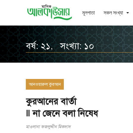
মূলপাতা
সকল সংখ্যা
বর্ষ: ২১, সংখ্যা: ১০
আনওয়ারুল কুরআন
কুরআনের বার্তা
‖ না জেনে বলা নিষেধ
মাওলানা ফজলুদ্দীন মিকদাদ