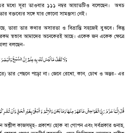
র মধ্যে সূরা তাওবার ১১১ নম্বর আয়াতটিও বলেছেন
।
অথচ
ার বক্তব্যের সঙ্গে যার কোনো সামঞ্জস্য নেই
।
আছে
,
তারা তার কথার অসারতা ও বিভ্রান্তি সহজেই বুঝবে
।
কিন্তু
ার এরকম স্বভাব আমাদের অনেকেরই আছে
।
একেক জন একেক ক্ষেত্রে
আলা বলছেন
–
وَلَا تَقْفُ مَا لَیْسَ لَكَ بِهٖ عِلْمٌ اِنَّ السَّمْعَ وَالْبَصَرَ وَال
 করে) তার পেছনে পড়ো না
।
জেনে রেখো
,
কান
,
চোখ ও অন্তর
এর
–
قُلْ اِنَّمَا حَرَّمَ رَبِّیَ الْفَوَاحِشَ مَا ظَهَرَ مِنْهَا وَمَا بَطَنَ وَالْاِثْمَ وَ الْبَغْیَ بِغَیْرِ الْحَقِّ وَاَنْ تُشْرِكُوْا ب
 অশ্লীল কাজসমূহ
প্রকাশ্য হোক বা গোপন এবং সর্বপ্রকার গুনাহ
,
–