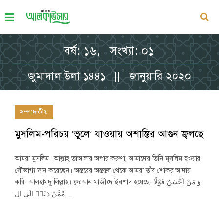
বর্ষ: ১৬, সংখ্যা: ০১
জুমাদাল উলা ১৪৪১ || জানুয়ারি ২০২০
সম্পাদকীয়
মুসলিম-পরিচয় ‘ভুলে’ যাওয়ায় অশান্তির আগুন জ্বলছে
আমরা মুসলিম। আল্লাহ তাআলার অপার করুণা, আমাদের তিনি মুসলিম হওয়ার
সৌভাগ্য দান করেছেন। অন্তরের অন্তস্তল থেকে আমরা তাঁর শোকর আদায়
করি- আলহামদু লিল্লাহ। কুরআন মাজীদে ইরশাদ হয়েছে- وَ مَنْ اَحْسَنُ قَوْلًا
مِّمَّنْ دَعَاۤ اِلَی ال…