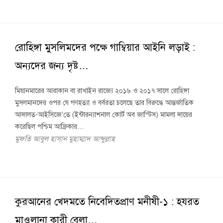
রোহিঙ্গা মুসলিমদের পক্ষে গাম্বিয়ার আইনি লড়াই :
অন্যদের জন্য দৃষ্ট…
মিয়ানমারের আরাকান বা রাখাইন রাজ্যে ২০১৬ ও ২০১৭ সালে রোহিঙ্গা
মুসলমানদের ওপর যে গণহত্যা ও বর্বরতা চলেছে তার বিরুদ্ধে আন্তর্জাতিক
আদালত-আইসিজে’তে (ইন্টারন্যাশনাল কোর্ট অব জাস্টিস) মামলা দায়ের
করেছিল পশ্চিম আফ্রিকার…
মুফতি আবুল হাসান মুহাম্মাদ আব্দুল্লাহ
কুরআনের খেদমতে নিবেদিতপ্রাণ মনীষী-১ : হযরত
মাওলানা কারী বেলা…