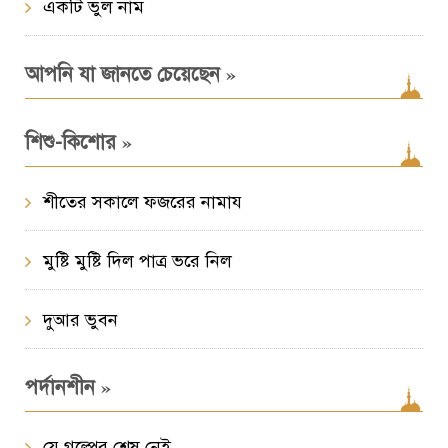
একটি ভুল নাম
»
আপনি যা জানতে চেয়েছেন
»
শিশু-কিশোর
শীতের সকালে ফজরের নামায
মুষ্টি মুষ্টি দিল পাত্র ভরে নিল
দুআর ভুবন
»
পর্দানশীন
যে গল্পের শেষ নেই