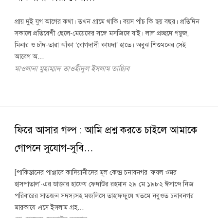
প্রায় দুই যুগ আগের কথা। তখন গ্রামে থাকি। বয়স পাঁচ কি ছয় বছর। প্রতিদিন
সকালে প্রতিবেশী ছেলে-মেয়েদের সঙ্গে মসজিদে যাই। লাল প্রচ্ছদে গম্বুজ,
মিনার ও চাঁদ-তারা আঁকা ‘বোগদাদী কায়দা’ হাতে। অবুঝ শিশুমনের সেই
আবেগ অ…
মাওলানা মুহাম্মাদ তাওহীদুল ইসলাম তায়্যিব
ফিরে আসার গল্প : আমি প্রশ্ন করতে চাইলে আমাকে
গোপনে সুযোগ-সুবি…
[পাকিস্তানের পাঞ্জাবে কাদিয়ানীদের মূল কেন্দ্র চনাবনগর ‘ফযল ওমর
হাসপাতাল’-এর ডাক্তার হাফেয ফেদাউর রহমান ২৯ মে ১৯৮২ ঈসাব্দে নিজ
পরিবারের সাতজন সদস্যসহ মজলিসে তাহাফফুযে খতমে নবুওত চনাবনগর
মারকাযে এসে ইসলাম গ্রহ…