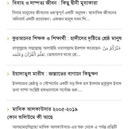
বিবাহ ও দাম্পত্য জীবন : কিছু দ্বীনী মুযাকারা
বিবাহ মানুষের জীবনের গুরুত্বপূর্ণ একটি অনুষঙ্গ। স্বাভাবিক জীবনের
অনিবার্য একটি প্রয়োজন। একজন মানুষ যখন শি…
কুরআনের শিক্ষক ও শিক্ষার্থী : হাদীসের দৃষ্টিতে শ্রেষ্ঠ মানুষ
রাসূলুল্লাহ সাল্লাল্লাহু আলাইহি ওয়াসাল্লাম ইরশাদ করেছেন- خَيْرُكُمْ مَنْ
تَعَلّمَ الْقُرْآنَ وَعَلَمَه. তোমাদের মধ্যে শ্রে…
ইয়াদাতুল মারীয : জান্নাতের বাগানে কিছুক্ষণ
ইসলামের শ্রেষ্ঠত্ব ও সৌন্দর্যের একটি বড় দিক হল ইসলাম হুকুকুল ইবাদ
তথা বান্দা সংশ্লিষ্ট হকগুলোকে সর্বোচ্চ গুরু…
মাসিক আলকাউসার ২০০৫-২০১৯
কোন ভলিউমে কী আছে
আলহামদুলিল্লাহ! মাসিক আলকাউসার-এর শুরু থেকে এ পর্যন্ত প্রতিটি