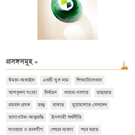
»
প্রসঙ্গসমূহ
ঈমান-আকাইদ
একটি ভুল নাম
শিক্ষা/সিলেবাস
আলকুদস সংখ্যা
নির্বাচন
নামায-সালাত
তাহারাত
রমযান প্রসঙ্গ
হজ্জ্ব
যাকাত
মুয়ামালাত-লেনদেন
তাসাওউফ-আত্মশুদ্ধি
ইসলামী অর্থনীতি
দাওয়াত ও তাবলীগ
শেয়ার ব্যবসা
শবে বরাত