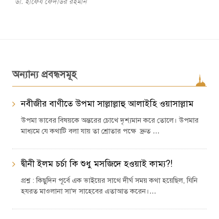
ডা. হাফেয ফেদাউর রহমান
অন্যান্য প্রবন্ধসমূহ
নবীজীর বাণীতে উপমা সাল্লাল্লাহু আলাইহি ওয়াসাল্লাম
উপমা ভাবের বিষয়কে অন্তরের চোখে দৃশ্যমান করে তোলে। উপমার
মাধ্যমে যে কথাটি বলা যায় তা শ্রোতার পক্ষে দ্রুত …
দ্বীনী ইলম চর্চা কি শুধু মসজিদে হওয়াই কাম্য?!
প্রশ্ন : কিছুদিন পূর্বে এক ভাইয়ের সাথে দীর্ঘ সময় কথা হয়েছিল, যিনি
হযরত মাওলানা সা‘দ সাহেবের এতাআত করেন।…