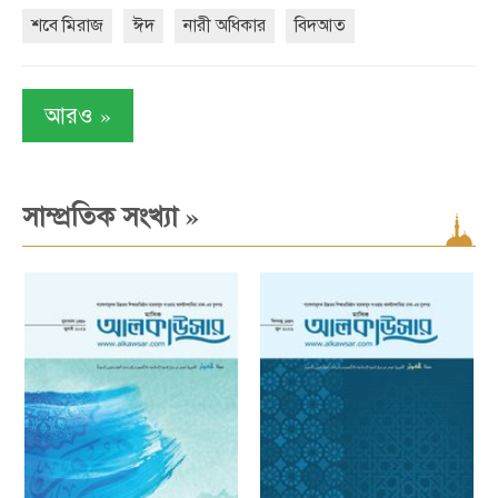
শবে মিরাজ
ঈদ
নারী অধিকার
বিদআত
»
আরও
»
সাম্প্রতিক সংখ্যা