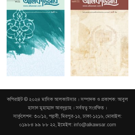
কপিরাইট © ২০২৪ মাসিক আলকাউসার । সম্পাদক ও প্রকাশক: আবুল
হাসান মুহাম্মাদ আবদুল্লাহ । সর্বস্বত্ব সংরক্ষিত ।
সার্কুলেশন: ৩০/১২, পল্লবী, মিরপুর-১২, ঢাকা-১২১৬, মোবাইল:
০১৯৮৪ ৯৯ ৮৮ ২২, ইমেইল: info@alkawsar.com