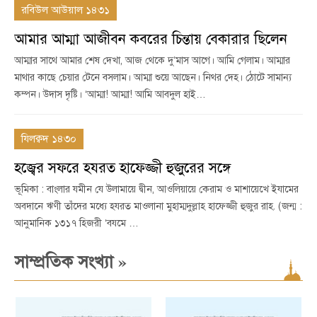
রবিউল আউয়াল ১৪৩১
আমার আম্মা আজীবন কবরের চিন্তায় বেকারার ছিলেন
আম্মার সাথে আমার শেষ দেখা, আজ থেকে দু’মাস আগে। আমি গেলাম। আম্মার
মাথার কাছে চেয়ার টেনে বসলাম। আম্মা শুয়ে আছেন। নিথর দেহ। ঠোটে সামান্য
কম্পন। উদাস দৃষ্টি। ‘আম্মা! আম্মা! আমি আবদুল হাই…
যিলক্বদ ১৪৩০
হজ্বের সফরে হযরত হাফেজ্জী হুজুরের সঙ্গে
ভূমিকা : বাংলার যমীন যে উলামায়ে দ্বীন, আওলিয়ায়ে কেরাম ও মাশায়েখে ইযামের
অবদানে ঋণী তাঁদের মধ্যে হযরত মাওলানা মুহাম্মদুল্লাহ হাফেজ্জী হুজুর রাহ. (জন্ম :
আনুমানিক ১৩১৭ হিজরী ‘বযমে …
»
সাম্প্রতিক সংখ্যা