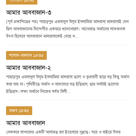
শাওয়াল ১৪৩৫
আমার আববাজান-৩
(পূর্ব প্রকাশিতের পর) পাহাড়পুর এমদাদুল উলূম ইসলামিয়া মাদরাসা মাদরাসাই যেন
ছিল আববাজানের যিন্দেগীর একমাত্র ধ্যানখেয়াল। আখেরাত অর্জনের লাভজনক
উৎস হিসেবে আববাজান মাদরাসাকেই বেছে ন…
শাবান-রমযান ১৪৩৫
আমার আববাজান-২
পাহাড়পুর এমদাদুল উলূম ইসলামিয়া মাদরাসা ত্যাগ ও কুরবানী ছাড়া বড় কিছু অর্জন
করা যায় না। পৃথিবীতে অর্জন ও সাফল্যের যত ইতিহাস, তার সবটাই ত্যাগের
ইতিহাস। লক্ষ্য অর্জনে নিজের সর্বস্ব বিলী…
রজব ১৪৩৫
আমার আববাজান
নেককার বান্দাদের একটি আলামত হল ইত্তেবায়ে সুন্নাত। ঘরে ও বাইরে উভয়