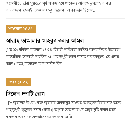
যিন্দেগীতে তাঁরা সুন্নতের পূর্ণ পাবন্দ হয়ে থাকেন। আলহামদুলিল্লাহ আমার
আববাজান এমনই একজন মানুষ ছিলেন। আববাজান ছিলেন…
শাওয়াল ১৪৩৪
আল্লাহ তাআলার মাহবুব বনার আমল
[গত ১৯ রবিউল আউয়াল ১৪৩৪ হিজরী শান্তিধারা জামিয়া আশরাফিয়ার উদ্যোগে
আয়োজিত ‘ইসলাহী মাহফিল’-এ পাহাড়পুরী হুজুর দামাত বারাকাতুহুম এর প্রদত্ত
বয়ান। পত্রস্থ করেছেন আল আমীন বিন…
রজব ১৪৩২
দিলের দশটি রোগ
[৮ জুমাদাল উখরা রোজ জুমাবার মারকাযুদ দাওয়াহ আলইসলামিয়ায় বাদ আসর
পাহাড়পুরী হুজুরের বয়ান থেকে।] আল্লাহ তাআলা যখন মানুষ সৃষ্টি করার ইচ্ছা
করলেন তখন ফেরেশতাদেরকে বললেন, আমি…