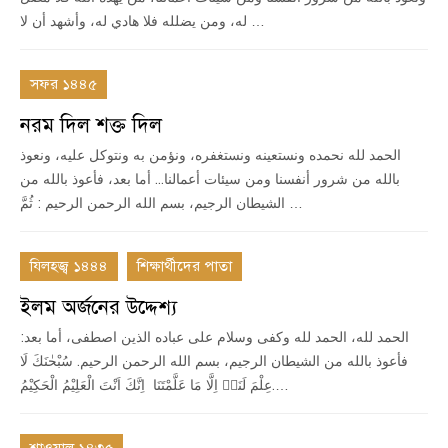
له، ومن يضلله فلا هادي له، وأشهد أن لا …
সফর ১৪৪৫
নরম দিল শক্ত দিল
الحمد لله نحمده ونستعينه ونستغفره، ونؤمن به ونتوكل عليه، ونعوذ
بالله من شرور أنفسنا ومن سيئات أعمالنا... أما بعد، فأعوذ بالله من
الشيطان الرجيم، بسم الله الرحمن الرحيم : ثُمَّ …
যিলহজ্ব ১৪৪৪
শিক্ষার্থীদের পাতা
ইলম অর্জনের উদ্দেশ্য
الحمد لله، الحمد لله وكفى وسلام على عباده الذين اصطفى، أما بعد:
فأعوذ بالله من الشيطان الرجيم، بسم الله الرحمن الرحيم. سُبْحٰنَكَ لَا
عِلْمَ لَنَاۤ اِلَّا مَا عَلَّمْتَنَا اِنَّكَ اَنْتَ الْعَلِیْمُ الْحَكِیْمُ.…