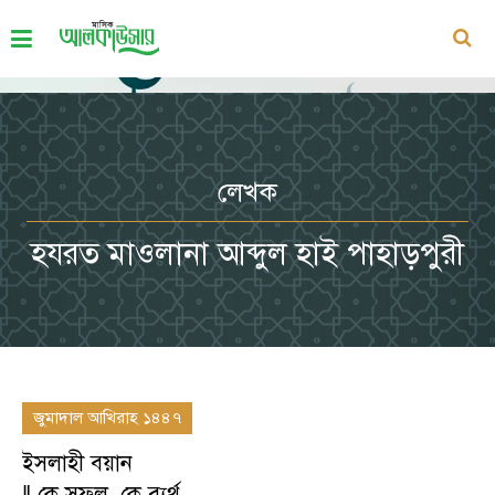
লেখক
হযরত মাওলানা আব্দুল হাই পাহাড়পুরী
জুমাদাল আখিরাহ ১৪৪৭
ইসলাহী বয়ান
‖ কে সফল, কে ব্যর্থ