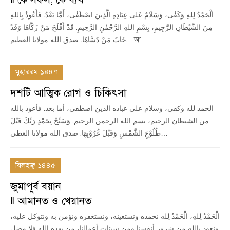
اَلْحَمْدُ لِلهِ وَكَفٰى، وَسَلَامٌ عَلٰى عِبَادِهِ الَّذِينَ اصْطَفٰى، أَمَّا بَعْدُ. فَأَعُوذُ بِاللهِ
مِنَ الشَّيْطَانِ الرَّجِيمِ، بِسْمِ اللهِ الرَّحْمٰنِ الرَّحِيمِ. قَدْ أَفْلَحَ مَنْ زَكَّاهَا وَقَدْ
خَابَ مَنْ دَسَّاهَا. صدق الله مولانا العظيم. আ…
মুহাররম ১৪৪৭
দশটি আত্মিক রোগ ও চিকিৎসা
الحمد لله وكفى، وسلام على عباده الذين اصطفى، أما بعد. فأعوذ بالله
من الشيطان الرجيم، بسم الله الرحمن الرحيم. وَسَبِّحْ بِحَمْدِ رَبِّكَ قَبْلَ
طُلُوْعِ الشَّمْسِ وَقَبْلَ غُرُوْبِهَا. صدق الله مولانا العظي…
যিলহজ্ব ১৪৪৫
জুমাপূর্ব বয়ান
‖ আমানত ও খেয়ানত
الْحَمْدُ لِلهِ، الْحَمْدُ لِله نحمده ونستعينه، ونستغفره ونؤمن به ونتوكل عليه،
ونعوذ بالله من شرور أنفسنا ومن سيئات أعمالنا، من يهده الله فلا مضل