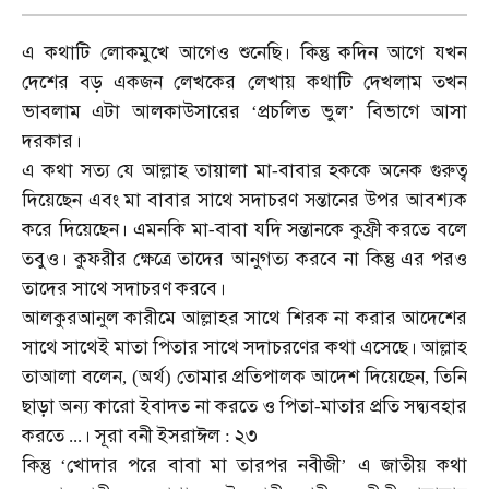
এ
কথাটি
লোকমুখে
আগেও
শুনেছি।
কিন্তু
কদিন
আগে
যখন
দেশের
বড়
একজন
লেখকের
লেখায়
কথাটি
দেখলাম
তখন
ভাবলাম
এটা
আলকাউসারের
প্রচলিত
ভুল
বিভাগে
আসা
‘
’
দরকার।
এ
কথা
সত্য
যে
আল্লাহ
তায়ালা
মা
বাবার
হককে
অনেক
গুরুত্ব
-
দিয়েছেন
এবং
মা
বাবার
সাথে
সদাচরণ
সন্তানের
উপর
আবশ্যক
করে
দিয়েছেন।
এমনকি
মা
বাবা
যদি
সন্তানকে
কুফ্রী
করতে
বলে
-
তবুও।
কুফরীর
ক্ষেত্রে
তাদের
আনুগত্য
করবে
না
কিন্তু
এর
পরও
তাদের
সাথে
সদাচরণ
করবে।
আলকুরআনুল
কারীমে
আল্লাহর
সাথে
শিরক
না
করার
আদেশের
সাথে
সাথেই
মাতা
পিতার
সাথে
সদাচরণের
কথা
এসেছে।
আল্লাহ
তাআলা
বলেন
অর্থ
তোমার
প্রতিপালক
আদেশ
দিয়েছেন
তিনি
, (
)
,
ছাড়া
অন্য
কারো
ইবাদত
না
করতে
ও
পিতা
মাতার
প্রতি
সদ্ব্যবহার
-
করতে
।
সূরা
বনী
ইসরাঈল
২৩
...
:
কিন্তু
খোদার
পরে
বাবা
মা
তারপর
নবীজী
এ
জাতীয়
কথা
‘
’