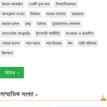
ঈমান-আকাইদ
একটি ভুল নাম
শিক্ষা/সিলেবাস
আলকুদস সংখ্যা
নির্বাচন
নামায-সালাত
তাহারাত
রমযান প্রসঙ্গ
হজ্জ্ব
যাকাত
মুয়ামালাত-লেনদেন
তাসাওউফ-আত্মশুদ্ধি
ইসলামী অর্থনীতি
দাওয়াত ও তাবলীগ
শেয়ার ব্যবসা
শবে বরাত
শবে মিরাজ
ঈদ
নারী অধিকার
বিদআত
»
আরও
»
সাম্প্রতিক সংখ্যা