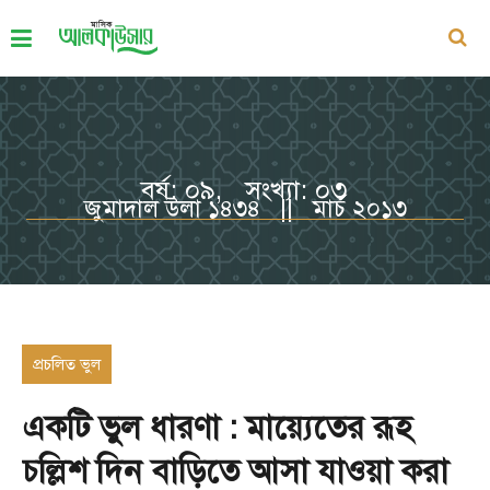
বর্ষ: ০৯, সংখ্যা: ০৩
জুমাদাল উলা ১৪৩৪ || মার্চ ২০১৩
প্রচলিত ভুল
একটি ভুল ধারণা : মায়্যেতের রূহ
চল্লিশ দিন বাড়িতে আসা যাওয়া করা