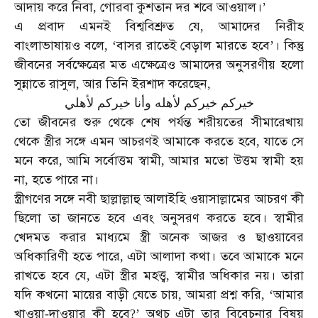
আদায়
করে
নিবা
গোরবা
কুশতান
দর
শবে
আওয়াল।
,
’
এ
প্রবাদ
এমনই
বিশ্ববিশ্রুত
যে
আমাদের
নিরীহ
,
বাংলাভাষায়ও
বলে
বাসর
রাতেই
বেড়াল
মারতে
হবে
।
কিন্তু
, ‘
’
জীবনের
সর্বক্ষেত্রের
মত
এক্ষেত্রেও
আমাদের
অনুসরণীয়
হলো
সুন্নাতে
রাসুল
আর
তিনি
ইরশাদ
করেছেন
,
,
خيركم
خيركم
لأهله
وأنا
خيركم
لأهلي
তো
জীবনের
শুরু
থেকে
শেষ
পর্যন্ত
শরীয়তের
সীমারেখায়
থেকে
স্ত্রীর
সঙ্গে
এমন
আচরণই
আমাকে
করতে
হবে
যাতে
সে
,
মনে
করে
আমি
সর্বোত্তম
স্বামী
আমার
মতো
উত্তম
স্বামী
হয়
,
,
না
হতে
পারে
না।
,
স্ত্রীগণের
সঙ্গে
নবী
ছাল্লাল্লাহু
আলাইহি
ওয়াসাল্লামের
আচরণ
কী
ছিলো
তা
জানতে
হবে
এবং
অনুসরণ
করতে
হবে।
স্বামীর
খেদমত
করার
মাধ্যমে
স্ত্রী
অনেক
আজর
ও
ছাওয়াবের
অধিকারিণী
হতে
পারে
এটা
আলাদা
কথা।
তবে
আমাকে
মনে
,
রাখতে
হবে
যে
এটা
স্ত্রীর
মহত্ত্ব
স্বামীর
অধিকার
নয়।
তারা
,
,
যদি
কখনো
মায়ের
বাড়ী
যেতে
চায়
আমরা
প্রশ্ন
করি
আমার
,
, ‘
খাওয়া
দাওয়ার
কী
হবে
অথচ
এটা
তার
বিবেচনার
বিষয়
-
?’