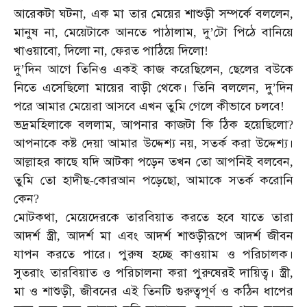
আরেকটা
ঘটনা
এক
মা
তার
মেয়ের
শাশুড়ী
সম্পর্কে
বললেন
,
,
মানুষ
না
মেয়েটাকে
আনতে
পাঠালাম
দু
টো
পিঠে
বানিয়ে
,
,
’
খাওয়াবো
দিলো
না
ফেরত
পাঠিয়ে
দিলো
,
,
!
দু
দিন
আগে
তিনিও
একই
কাজ
করেছিলেন
ছেলের
বউকে
’
,
নিতে
এসেছিলো
মায়ের
বাড়ী
থেকে।
তিনি
বললেন
দু
দিন
,
’
পরে
আমার
মেয়েরা
আসবে
এখন
তুমি
গেলে
কীভাবে
চলবে
!
ভদ্রমহিলাকে
বললাম
আপনার
কাজটা
কি
ঠিক
হয়েছিলো
,
?
আপনাকে
কষ্ট
দেয়া
আমার
উদ্দেশ্য
নয়
সতর্ক
করা
উদ্দেশ্য।
,
আল্লাহর
কাছে
যদি
আটকা
পড়েন
তখন
তো
আপনিই
বলবেন
,
তুমি
তো
হাদীছ
কোরআন
পড়েছো
আমাকে
সতর্ক
করোনি
-
,
কেন
?
মোটকথা
মেয়েদেরকে
তারবিয়াত
করতে
হবে
যাতে
তারা
,
আদর্শ
স্ত্রী
আদর্শ
মা
এবং
আদর্শ
শাশুড়ীরূপে
আদর্শ
জীবন
,
যাপন
করতে
পারে।
পুরুষ
হচ্ছে
কাওয়াম
ও
পরিচালক।
সুতরাং
তারবিয়াত
ও
পরিচালনা
করা
পুরুষেরই
দায়িত্ব।
স্ত্রী
,
মা
ও
শাশুড়ী
জীবনের
এই
তিনটি
গুরুত্বপূর্ণ
ও
কঠিন
ধাপের
,