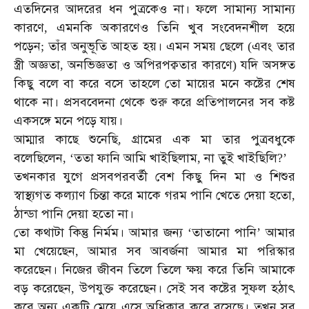
এতদিনের
আদরের
ধন
পুত্রকেও
না।
ফলে
সামান্য
সামান্য
কারণে
এমনকি
অকারণেও
তিনি
খুব
সংবেদনশীল
হয়ে
,
পড়েন
তাঁর
অনুভূতি
আহত
হয়।
এমন
সময়
ছেলে
এবং
তার
;
(
স্ত্রী
অজ্ঞতা
অনভিজ্ঞতা
ও
অপিরপক্বতার
কারণে
যদি
অসঙ্গত
,
)
কিছু
বলে
বা
করে
বসে
তাহলে
তো
মায়ের
মনে
কষ্টের
শেষ
থাকে
না।
প্রসববেদনা
থেকে
শুরু
করে
প্রতিপালনের
সব
কষ্ট
একসঙ্গে
মনে
পড়ে
যায়।
আম্মার
কাছে
শুনেছি
গ্রামের
এক
মা
তার
পুত্রবধুকে
,
বলেছিলেন
ততা
ফানি
আমি
খাইছিলাম
না
তুই
খাইছিলি
, ‘
,
?’
তখনকার
যুগে
প্রসবপরবর্তী
বেশ
কিছু
দিন
মা
ও
শিশুর
স্বাস্থ্যগত
কল্যাণ
চিন্তা
করে
মাকে
গরম
পানি
খেতে
দেয়া
হতো
,
ঠান্ডা
পানি
দেয়া
হতো
না।
তো
কথাটা
কিন্তু
নির্মম।
আমার
জন্য
তাতানো
পানি
আমার
‘
’
মা
খেয়েছেন
আমার
সব
আবর্জনা
আমার
মা
পরিস্কার
,
করেছেন।
নিজের
জীবন
তিলে
তিলে
ক্ষয়
করে
তিনি
আমাকে
বড়
করেছেন
উপযুক্ত
করেছেন।
সেই
সব
কষ্টের
সুফল
হঠাৎ
,
করে
অন্য
একটি
মেয়ে
এসে
অধিকার
করে
বসেছে।
তখন
সব