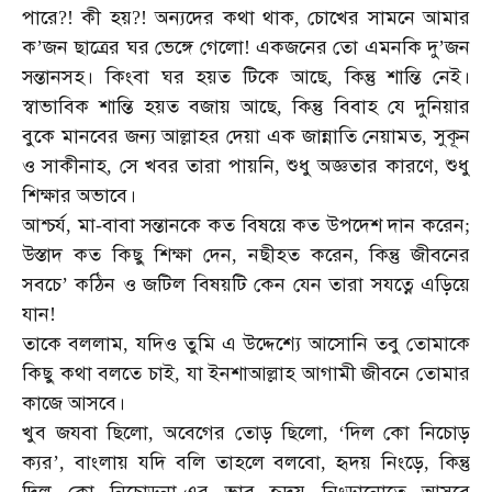
পারে
কী
হয়
অন্যদের
কথা
থাক
চোখের
সামনে
আমার
?!
?!
,
ক
জন
ছাত্রের
ঘর
ভেঙ্গে
গেলো
একজনের
তো
এমনকি
দু
জন
’
!
’
সন্তানসহ।
কিংবা
ঘর
হয়ত
টিকে
আছে
কিন্তু
শান্তি
নেই।
,
স্বাভাবিক
শান্তি
হয়ত
বজায়
আছে
কিন্তু
বিবাহ
যে
দুনিয়ার
,
বুকে
মানবের
জন্য
আল্লাহর
দেয়া
এক
জান্নাতি
নেয়ামত
সুকূন
,
ও
সাকীনাহ
সে
খবর
তারা
পায়নি
শুধু
অজ্ঞতার
কারণে
শুধু
,
,
,
শিক্ষার
অভাবে।
আশ্চর্য
মা
বাবা
সন্তানকে
কত
বিষয়ে
কত
উপদেশ
দান
করেন
,
-
;
উস্তাদ
কত
কিছু
শিক্ষা
দেন
নছীহত
করেন
কিন্তু
জীবনের
,
,
সবচে
কঠিন
ও
জটিল
বিষয়টি
কেন
যেন
তারা
সযত্নে
এড়িয়ে
’
যান
!
তাকে
বললাম
যদিও
তুমি
এ
উদ্দেশ্যে
আসোনি
তবু
তোমাকে
,
কিছু
কথা
বলতে
চাই
যা
ইনশাআল্লাহ
আগামী
জীবনে
তোমার
,
কাজে
আসবে।
খুব
জযবা
ছিলো
অবেগের
তোড়
ছিলো
দিল
কো
নিচোড়
,
, ‘
ক্যর
বাংলায়
যদি
বলি
তাহলে
বলবো
হৃদয়
নিংড়ে
কিন্তু
’,
,
,