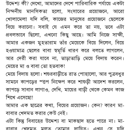
উদ্দেশ্য
কী
দেখো
আমাদের
দেশে
পারিবারিক
পর্যায়ে
একটা
?
,
নিন্দনীয়
মানসিকতা
হলো
সংসারের
প্রয়োজনে
আরো
,
,
খোলামেলা
যদি
বলি
কাজের
মানুষের
প্রয়োজনে
ছেলেকে
,
বিয়ে
করানো।
সবাই
যে
এমন
করে
তা
নয়
তবে
এটা
,
প্রবলভাবে
ছিলো
এখনো
কিছু
আছে।
আমি
নিজে
সাক্ষী
,
,
আমার
একজন
মুহতারাম
তাঁর
মেয়েকে
বিয়ে
দিলেন
বিয়ে
,
হওয়ামাত্র
ছেলের
বাবা
স্বমূর্তি
ধারণ
করে
বলতে
লাগলেন
,
আর
দেরী
করা
যাবে
না
তাড়াতাড়ি
মেয়ে
বিদায়
করেন।
,
মেয়ের
মা
ও
বাবা
তো
হতবাক
!
মেয়ে
বিদায়
হলো।
শশুরবাড়ীতে
রাত
পোহালো
আর
পুত্রবধুর
,
সামনে
কাপড়ের
স্ত্তপ
নিক্ষেপ
করে
শাশুড়ী
আদেশ
করলেন
,
কাপড়ে
সাবান
লাগাও
দেখি
মায়ের
বাড়ী
থেকে
কেমন
কাজ
,
,
শিখে
এসেছো
!
আমার
এক
ছাত্রের
কথা
বিয়ের
প্রয়োজন।
কেন
কারণ
মা
,
?
-
বাবার
খেদমত
করার
কেউ
নেই।
এটা
কিন্তু
বিবাহের
উদ্দেশ্য
বা
মাকছাদ
হতে
পারে
না।
মা
-
বাবার
খেদমত
মূলত
তোমার
দায়িত্ব।
এখন
সে
যদি