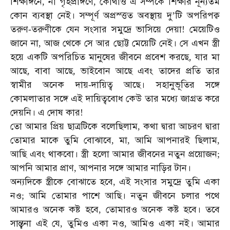
শিক্ষাঙ্গনে
না
গৃহপ্রাঙ্গণে
কোথাও
এ
সম্পর্কে
শিক্ষার
নূন্যতম
,
,
কোন
ব্যবস্থা
নেই।
সম্পূর্ণ
অপ্রস্ত্তত
অবস্থায়
দু
টি
অপরিপক্ব
’
তরুণ
তরুণীকে
যেন
সংসার
সমুদ্রে
ভাসিয়ে
দেয়া
মেয়েটিও
-
!
জানে
না
আজ
থেকে
সে
আর
ছোট্ট
মেয়েটি
নেই।
সে
এখন
স্ত্রী
,
হয়ে
একটি
অপরিচিত
মানুষের
জীবনে
প্রবেশ
করছে
যার
মা
,
আছে
বাবা
আছে
ভাইবোন
আছে
এবং
তাদের
প্রতি
তার
,
,
স্বামীর
অনেক
দায়
দায়িত্ব
আছে।
সহানুভূতির
সঙ্গে
-
কোমলাতার
সঙ্গে
এই
দায়িত্ববোধ
কেউ
তার
মধ্যে
জাগ্রত
করে
দেয়নি।
এ
দোষ
কার
!
তো
আমার
প্রিয়
ছাত্রটিকে
বলেছিলাম
কথা
দ্বারা
আচরণ
দ্বারা
,
তোমার
মাকে
তুমি
বোঝাবে
মা
আমি
আপনারই
ছিলাম
,
,
,
আছি
এবং
থাকবো।
স্ত্রী
হলো
আমার
জীবনের
নতুন
প্রয়োজন
;
আপনি
আমার
প্রাণ
আপনার
সঙ্গে
আমার
নাড়ির
টান।
,
অন্যদিকে
স্ত্রীকে
বোঝাতে
হবে
এই
সংসার
সমুদ্রে
তুমি
একা
,
নও
আমি
তোমার
পাশে
আছি।
নতুন
জীবনে
চলার
পথে
;
আমারও
অনেক
কষ্ট
হবে
তোমারও
অনেক
কষ্ট
হবে।
তবে
,
সান্ত্বনা
এই
যে
তুমিও
একা
নও
আমিও
একা
নই।
আমার
,
,