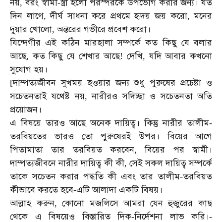
নয়
বরং
স্বামী
স্ত্রী
হলো
পরস্পরকে
উপভোগ
করার
জন্য।
যত
,
-
দিন
লাগে
দীর্ঘ
সাধনা
করে
প্রথমে
হৃদয়
জয়
করো
মনের
,
,
দুয়ার
খোলো
অন্তরের
গভীরে
প্রবেশ
করো।
,
যিন্দেগীর
এই
কঠিন
মারহালা
সম্পর্কে
কত
কিছু
যে
বলার
আছে
কত
কিছু
যে
শেখার
আছে
দেখি
যদি
আবার
কখনো
,
!
,
সুযোগ
হয়।
দাম্পত্যজীবন
সুখময়
হওয়ার
জন্য
শুধু
পুরুষের
প্রচেষ্টা
ও
[
সচেতনতাই
যথেষ্ট
নয়
নারীরও
সদিচ্ছা
ও
সচেতনতা
অতি
,
প্রয়োজন।
এ
বিষয়ে
তারও
আছে
অনেক
দায়িত্ব।
কিন্তু
নারীর
তালীম
-
তরবিয়তের
ভারও
তো
পুরুষেরই
উপর।
বিয়ের
আগে
পিতামাতা
তার
তরবিয়ত
করবেন
বিয়ের
পর
স্বামী।
,
দাম্পত্যজীবনে
নারীর
দায়িত্ব
কী
কী
সেই
সকল
দায়িত্ব
সম্পর্কে
,
তাকে
সচেতন
করার
পদ্ধতি
কী
এবং
তার
তালীম
তরবিয়ত
-
কীভাবে
করতে
হবে
এটি
আলাদা
একটি
বিষয়।
-
আল্লাহ
করুন
কোনো
মজলিসে
আমরা
যেন
হুজুরের
কাছ
,
থেকে
এ
বিষয়েও
বিস্তারিত
দিক
নির্দেশনা
লাভ
করি।
-
-