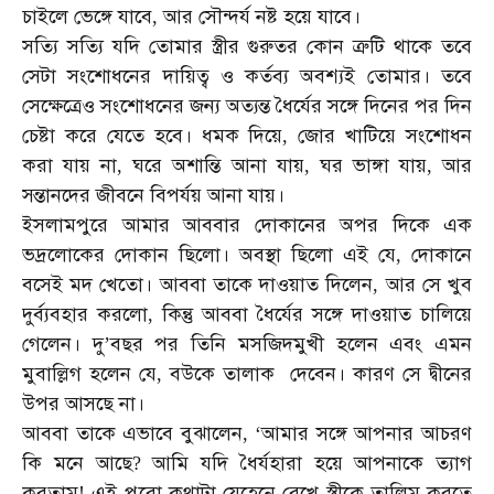
চাইলে
ভেঙ্গে
যাবে
আর
সৌন্দর্য
নষ্ট
হয়ে
যাবে।
,
সত্যি
সত্যি
যদি
তোমার
স্ত্রীর
গুরুতর
কোন
ত্রুটি
থাকে
তবে
সেটা
সংশোধনের
দায়িত্ব
ও
কর্তব্য
অবশ্যই
তোমার।
তবে
সেক্ষেত্রেও
সংশোধনের
জন্য
অত্যন্ত
ধৈর্যের
সঙ্গে
দিনের
পর
দিন
চেষ্টা
করে
যেতে
হবে।
ধমক
দিয়ে
জোর
খাটিয়ে
সংশোধন
,
করা
যায়
না
ঘরে
অশান্তি
আনা
যায়
ঘর
ভাঙ্গা
যায়
আর
,
,
,
সন্তানদের
জীবনে
বিপর্যয়
আনা
যায়।
ইসলামপুরে
আমার
আববার
দোকানের
অপর
দিকে
এক
ভদ্রলোকের
দোকান
ছিলো।
অবস্থা
ছিলো
এই
যে
দোকানে
,
বসেই
মদ
খেতো।
আববা
তাকে
দাওয়াত
দিলেন
আর
সে
খুব
,
দুর্ব্যবহার
করলো
কিন্তু
আববা
ধৈর্যের
সঙ্গে
দাওয়াত
চালিয়ে
,
গেলেন।
দু
বছর
পর
তিনি
মসজিদমুখী
হলেন
এবং
এমন
’
মুবাল্লিগ
হলেন
যে
বউকে
তালাক
দেবেন।
কারণ
সে
দ্বীনের
,
উপর
আসছে
না।
আববা
তাকে
এভাবে
বুঝালেন
আমার
সঙ্গে
আপনার
আচরণ
, ‘
কি
মনে
আছে
আমি
যদি
ধৈর্যহারা
হয়ে
আপনাকে
ত্যাগ
?
করতাম
এই
পুরো
কথাটা
যেহেনে
রেখে
স্ত্রীকে
তালিম
করতে
!