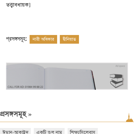
তত্ত্বাবধায়ক
]
প্রসঙ্গসমূহ:
নারী অধিকার
দ্বীনিয়াত
»
প্রসঙ্গসমূহ
ঈমান-আকাইদ
একটি ভুল নাম
শিক্ষা/সিলেবাস