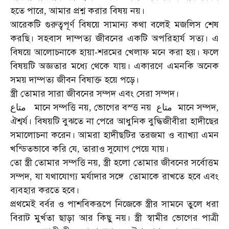
হতে
পারে
আমার
প্রশ্ন
করার
বিষয়
নয়।
,
আরেকটি
গুরুত্বপূর্ণ
বিষয়ে
সামান্য
কথা
বলেই
মজলিস
শেষ
করছি।
সহবাস
দাম্পত্য
জীবনের
একটি
অপরিহার্য
সত্য।
এ
বিষয়ে
আলোচনাকে
হায়া
শরমের
খেলাফ
মনে
করা
হয়।
ফলে
-
বিষয়টি
অজ্ঞতার
মধ্যে
থেকে
যায়।
একারণে
এমনকি
অনেক
সময়
দাম্পত্য
জীবন
বিষাক্ত
হয়ে
পড়ে।
স্ত্রী
তোমার
সারা
জীবনের
সম্পদ
এবং
সেরা
সম্পদ।
মানে
সম্পত্তি
নয়
ভোগের
বস্ত্ত
নয়
মানে
সম্পদ
متاع
,
متاع
,
ঐশ্বর্য।
বিষয়টি
বুঝতে
না
পেরে
আধুনিক
বুদ্ধিজীবীরা
হাদীছের
সমালোচনা
করেন।
আমরা
হাদীছটির
তরজমা
ও
ব্যাখ্যা
এমন
খন্ডিতভাবে
করি
যে
তারাও
সুযোগ
পেয়ে
যায়।
,
তো
স্ত্রী
তোমার
সম্পত্তি
নয়
স্ত্রী
হলো
তোমার
জীবনের
সর্বোত্তম
,
সম্পদ
যা
যথাযোগ্য
মর্যাদার
সঙ্গে
তোমাকে
রাখতে
হবে
এবং
,
ব্যবহার
করতে
হবে।
প্রথমেই
বর্বর
ও
পাশবিকরূপে
নিজেকে
স্ত্রীর
সামনে
তুলে
ধরা
বিরাট
মুর্খতা
ছাড়া
আর
কিছু
নয়।
স্ত্রী
স্বামীর
ভোগের
পাত্রী