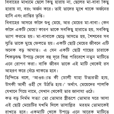
বিবাহের
মাধ্যমে
ছেলে
কিছু
হারায়
না
ছেলের
মা
বাবা
কিছু
,
-
হারায়
না
বরং
অর্জন
করে।
তাই
তাদের
মুখে
থাকে
অর্জনের
,
হাসি
এবং
প্রাপ্তির
তৃপ্তি।
বিবাহের
আসরে
কাঁদে
শুধু
মেয়ে
আর
মেয়ের
মা
বাবা।
কেন
,
-
কাঁদে
একটি
মেয়ে
কারণ
তাকে
সবকিছু
হারাতে
হয়
সবকিছু
?
,
ত্যাগ
করতে
হয়।
মা
বাবাকে
ছেড়ে
আসতে
হয়
শৈশবের
সব
-
,
স্মৃতি
তাকে
মুছে
ফেলতে
হয়।
একটি
ছোট্ট
মেয়ের
জীবনে
এটি
অনেক
বড়
আঘাত।
এ
যেন
একটি
ছোট্ট
গাছের
চারাকে
শিকড়শুদ্ধ
উপড়ে
ফেলে
বহু
দূরে
ভিন্ন
পরিবেশে
নতুন
মাটিতে
এনে
রোপণ
করা।
বাকি
জীবন
তাকে
এই
মাটি
থেকেই
রস
আহরণ
করে
বেঁচে
থাকতে
হবে।
হিন্দিতে
বলে
আওর
্যত
কী
ডোলী
যাহা
উত্যরতী
হ্যয়
, ‘
,
উসকী
আর্থী
ওহীঁ
সে
উঠতি
হ্যয়।
অর্থাৎ
মেয়েদের
পালকি
’
যেখানে
গিয়ে
নামে
সেখান
থেকেই
তার
জানাযা
ওঠে।
,
কত
বড়
নির্মম
সত্য
তো
তোমার
স্ত্রীরূপে
তোমার
ঘরে
আসা
!
এই
ছোট্ট
মেয়েটির
যখমি
দিলে
তাসাল্লির
মরহম
তোমাকেই
রাখতে
হবে।
একমাটি
থেকে
উপড়ে
এনে
আরেক
মাটিতে