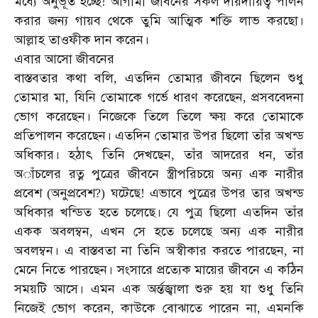
মধ্যে
অনুভূত
হচ্ছে
আগামী
জীবনের
সকল
দায়দায়িত্ব
পালন
!
করার
জন্য
গায়ব
থেকে
তুমি
আত্মিক
শক্তি
লাভ
করছো।
আল্লাহ
তাওফীক
দান
করেন।
এবার
আসো
জীবনের
বাস্তবতার
কথা
বলি
এতদিন
তোমার
জীবনে
ছিলেন
শুধু
,
তোমার
মা
যিনি
তোমাকে
গর্ভে
ধারণ
করেছেন
প্রসববেদনা
,
,
ভোগ
করেছেন।
নিজেকে
তিলে
তিলে
ক্ষয়
করে
তোমাকে
প্রতিপালন
করেছেন।
এতদিন
তোমার
উপর
ছিলো
তাঁর
অখন্ড
অধিকার।
হঠাৎ
তিনি
দেখছেন
তাঁর
আদরের
ধন
তাঁর
,
,
অাঁচলের
রত্ন
পুত্রের
জীবনে
স্ত্রীপরিচয়ে
অন্য
এক
নারীর
প্রবেশ
অনুপ্রবেশ
ঘটেছে
এভাবে
পুত্রের
উপর
তার
অখন্ড
(
?)
!
অধিকার
খন্ডিত
হতে
চলেছে।
যে
পুত্র
ছিলো
এতদিন
তাঁর
একক
অবলম্বন
এখন
সে
হতে
চলেছে
অন্য
এক
নারীর
,
অবলম্বন।
এ
বাস্তবতা
না
তিনি
অস্বীকার
করতে
পারছেন
না
,
মেনে
নিতে
পারছেন।
সংসারে
প্রত্যেক
মায়ের
জীবনে
এ
কঠিন
সময়টি
আসে।
এমন
এক
অর্ন্তজ্বালা
শুরু
হয়
যা
শুধু
তিনি
নিজেই
ভোগ
করেন
কাউকে
বোঝাতে
পারেন
না
এমনকি
,
,