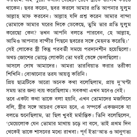
থাকেন।
ছবর
করেন
ছবর
করলে
আমার
প্রতি
আপনার
যুলুম
,
আল্লাহ
মাফ
করবেন।
আল্লাহ
যদি
প্রশ্ন
করেন
আমার
বান্দা
তোমাকে
আমার
ঘরের
দিকে
ডেকেছে
তুমি
তার
প্রতি
যুলুম
,
করেছো
কেন
তখন
আপনি
বলতে
পারবেন
হে
আল্লাহ
?
,
,
আমিও
আপনার
বান্দীর
পিছনে
ছবরের
সঙ্গে
মেহনত
করেছি।
’
সেই
লোকের
স্ত্রী
কিন্তু
পরবর্তী
সময়ে
পরদানশীন
হয়েছিলো।
অথচ
জোশের
তোড়ে
লোকটা
তো
ঘরই
ভেঙ্গে
ফেলছিলো।
আসলে
দোষ
আমাদের।
আমরা
তারবিয়াত
করার
তরীকা
শিখিনি।
বোঝানোর
তরয
আয়ত্ত্ব
করিনি।
প্রিয়
ছাত্রটিকে
আরো
অনেক
কথা
বলেছিলাম
প্রায়
দু
ঘণ্টা
,
’
সময়
তার
জন্য
ব্যয়
করেছিলাম।
সবকথা
এখন
মনেও
নেই।
তবে
একটা
কথা
তাকে
বলা
হয়নি
এখন
তোমাদের
মজলিসে
,
বলি
স্ত্রীর
সঙ্গে
আচরণ
কেমন
হবে
এ
সম্পর্কে
একজনকে
যা
,
,
বলতে
শুনেছিলাম
তা
ছিল
খুবই
মর্মান্তিক।
তিনি
বলেছিলেন
,
,
মেয়েলোক
যেন
তোমার
মাথায়
চড়ে
না
বসে
তাই
প্রথম
দিন
‘
,
থেকেই
তাকে
শাসনের
মধ্যে
রাখবা।
পূর্ণ
ইতা
আত
ও
আনুগত্য
‘