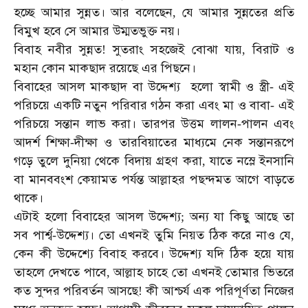
হচ্ছে
আমার
সুন্নত।
আর
বলেছেন
যে
আমার
সুন্নতের
প্রতি
,
বিমুখ
হবে
সে
আমার
উম্মতভুক্ত
নয়।
বিবাহ
নবীর
সুন্নত
সুতরাং
সহজেই
বোঝা
যায়
বিরাট
ও
!
,
মহান
কোন
মাকছাদ
রয়েছে
এর
পিছনে।
বিবাহের
আসল
মাকছাদ
বা
উদ্দেশ্য
হলো
স্বামী
ও
স্ত্রী
এই
-
পরিচয়ে
একটি
নতুন
পরিবার
গঠন
করা
এবং
মা
ও
বাবা
এই
-
পরিচয়ে
সন্তান
লাভ
করা।
তারপর
উত্তম
লালন
পালন
এবং
-
আদর্শ
শিক্ষা
দীক্ষা
ও
তারবিয়াতের
মাধ্যমে
নেক
সন্তানরূপে
-
গড়ে
তুলে
দুনিয়া
থেকে
বিদায়
গ্রহণ
করা
যাতে
নস্লে
ইনসানি
,
বা
মানববংশ
কেয়ামত
পর্যন্ত
আল্লাহর
পছন্দমত
আগে
বাড়তে
থাকে।
এটাই
হলো
বিবাহের
আসল
উদ্দেশ্য
অন্য
যা
কিছু
আছে
তা
;
সব
পার্শ্ব
উদ্দেশ্য।
তো
এখনই
তুমি
নিয়ত
ঠিক
করে
নাও
যে
-
,
কেন
কী
উদ্দেশ্যে
বিবাহ
করবে।
উদ্দেশ্য
যদি
ঠিক
হয়ে
যায়
তাহলে
দেখতে
পাবে
আল্লাহ
চাহে
তো
এখনই
তোমার
ভিতরে
,
কত
সুন্দর
পরিবর্তন
আসছে
কী
আশ্চর্য
এক
পরিপূর্ণতা
নিজের
!