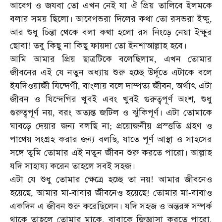
আবেগ
ও
জযবা
তো
এখন
নেই
যা
ঐ
প্রিয়
তালিবে
ইলমকে
বলার
সময়
ছিলো।
আবেগভরা
দিলের
কথা
তো
রসভরা
ইক্ষু
,
আর
শুধু
চিন্তা
থেকে
বলা
কথা
হলো
রস
নিংড়ে
নেয়া
ইক্ষুর
ছোবা
তবু
কিছু
না
কিছু
ফায়দা
তো
ইনশাআল্লাহ
হবে।
!
আমি
আমার
প্রিয়
ছাত্রটিকে
বলেছিলাম
এখন
তোমার
,
জীবনের
এই
যে
নতুন
অধ্যায়
শুরু
হচ্ছে
উর্দূতে
এটাকে
বলে
ইযদিওয়াজী
যিন্দেগী
বাংলায়
বলে
দাম্পত্য
জীবন
অর্থাৎ
এটা
,
,
জীবন
ও
যিন্দেগির
খুবই
এবং
খুবই
গুরুত্বপূর্ণ
অংশ
শুধু
,
গুরুত্বপূর্ণ
নয়
বরং
অত্যন্ত
জটিল
ও
ঝুঁকিপূর্ণ।
এটা
তোমাকে
,
ঘাবড়ে
দেয়ার
জন্য
বলছি
না
প্রয়োজনীয়
প্রস্ত্ততি
গ্রহণ
ও
;
পাথেয়
সংগ্রহ
করার
জন্য
বলছি
যাতে
পূর্ণ
আস্থা
ও
সাহসের
,
সঙ্গে
তুমি
তোমার
এই
নতুন
জীবন
শুরু
করতে
পারো।
আল্লাহ
যদি
সাহায্য
করেন
তাহলে
সবই
সহজ।
এটা
যে
শুধু
তোমার
ক্ষেত্রে
হচ্ছে
তা
নয়
আমার
জীবনেও
!
হয়েছে
আমার
মা
বাবার
জীবনেও
হয়েছে
তোমার
মা
বাবাও
,
-
!
-
একদিন
এ
জীবন
শুরু
করেছিলেন।
যদি
সহজ
ও
অন্তরঙ্গ
সম্পর্ক
থাকে
তাহলে
তোমার
মাকে
বাবাকে
জিজ্ঞাসা
করতে
পারো
,
,