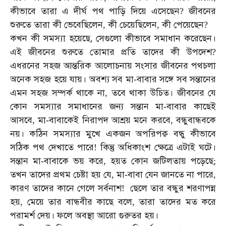
কীভাবে
তারা
এ
দীর্ঘ
পথ
পাড়ি
দিয়ে
এসেছেন
জীবনের
?
শুরুতে
তারা
কী
ভেবেছিলেন
কী
চেয়েছিলেন
কী
পেয়েছেন
,
,
?
কখন
কী
সমস্যা
হয়েছে
সেগুলো
কীভাবে
সমাধান
করেছেন।
,
এই
জীবনের
শুরুতে
তোমার
প্রতি
তাদের
কী
উপদেশ
?
এধরনের
সহজ
আন্তরিক
আলোচনায়
সংসার
জীবনের
পথচলা
অনেক
সহজ
হয়ে
যায়।
অবশ্য
সব
মা
বাবার
সঙ্গে
সব
সন্তানের
-
এমন
সহজ
সম্পর্ক
থাকে
না
তবে
থাকা
উচিত।
জীবনের
যে
,
কোন
সমস্যার
সমাধানের
জন্য
সন্তান
মা
বাবার
কাছেই
-
আসবে
মা
বাবাকেই
নিরাপদ
আশ্রয়
মনে
করবে
বন্ধুবান্ধবকে
,
-
,
নয়।
কঠিন
সমস্যার
মুখে
একজন
অপরিপক্ব
বন্ধু
কীভাবে
সঠিক
পথ
দেখাতে
পারে
কিন্তু
অধিকাংশ
ক্ষেত্রে
এটাই
ঘটে।
!
সন্তান
মা
বাবাকে
ভয়
করে
হয়ত
কোন
জটিলতায়
পড়েছে
-
,
;
তখন
তাদের
প্রথম
চেষ্টা
হয়
যে
মা
বাবা
যেন
জানতে
না
পারে
,
-
,
কারণ
তাদের
কানে
গেলে
সর্বনাশ
ছেলে
তার
বন্ধুর
শরণাপন্ন
!
হয়
মেয়ে
তার
বান্ধবীর
কাছে
বলে
তারা
তাদের
মত
করে
,
,
পরামর্শ
দেয়।
ফলে
অবস্থা
আরো
গুরুতর
হয়।