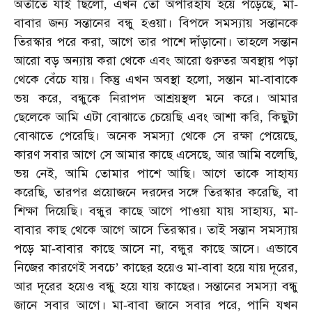
অতীতে
যাই
ছিলো
এখন
তো
অপরিহার্য
হয়ে
পড়েছে
মা
,
,
-
বাবার
জন্য
সন্তানের
বন্ধু
হওয়া।
বিপদে
সমস্যায়
সন্তানকে
তিরস্কার
পরে
করা
আগে
তার
পাশে
দাঁড়ানো।
তাহলে
সন্তান
,
আরো
বড়
অন্যায়
করা
থেকে
এবং
আরো
গুরুতর
অবস্থায়
পড়া
থেকে
বেঁচে
যায়।
কিন্তু
এখন
অবস্থা
হলো
সন্তান
মা
বাবাকে
,
-
ভয়
করে
বন্ধুকে
নিরাপদ
আশ্রয়স্থল
মনে
করে।
আমার
,
ছেলেকে
আমি
এটা
বোঝাতে
চেয়েছি
এবং
আশা
করি
কিছুটা
,
বোঝাতে
পেরেছি।
অনেক
সমস্যা
থেকে
সে
রক্ষা
পেয়েছে
,
কারণ
সবার
আগে
সে
আমার
কাছে
এসেছে
আর
আমি
বলেছি
,
,
ভয়
নেই
আমি
তোমার
পাশে
আছি।
আগে
তাকে
সাহায্য
,
করেছি
তারপর
প্রয়োজনে
দরদের
সঙ্গে
তিরস্কার
করেছি
বা
,
,
শিক্ষা
দিয়েছি।
বন্ধুর
কাছে
আগে
পাওয়া
যায়
সাহায্য
মা
,
-
বাবার
কাছ
থেকে
আগে
আসে
তিরস্কার।
তাই
সন্তান
সমস্যায়
পড়ে
মা
বাবার
কাছে
আসে
না
বন্ধুর
কাছে
আসে।
এভাবে
-
,
নিজের
কারণেই
সবচে
কাছের
হয়েও
মা
বাবা
হয়ে
যায়
দূরের
’
-
,
আর
দূরের
হয়েও
বন্ধু
হয়ে
যায়
কাছের।
সন্তানের
সমস্যা
বন্ধু
জানে
সবার
আগে।
মা
বাবা
জানে
সবার
পরে
পানি
যখন
-
,