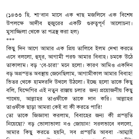
১৪৩৩
হি
শা
বান
মাসে
এক
খাছ
মজলিসে
এক
বিশেষ
(
.
‘
উপলক্ষে
আদীব
হুজুরের
একটি
গুরুত্বপূর্ণ
আলোচনা।
মুসাজ্জিলা
থেকে
তা
পত্রস্থ
করা
হল
)
***
কিছু
দিন
আগে
আমার
এক
প্রিয়
তালিবে
ইলম
দেখা
করতে
এসে
বললো
হুযূর
আগামী
পরশু
আমার
বিবাহ।
চমকে
উঠে
,
,
তাকালাম।
বড়
বে
চারা
মনে
হলো।
কারণ
আমিও
একদিন
‘
-
’
বড়
অপ্রস্ত্তত
অবস্থায়
জেনেছিলাম
আগামীকাল
আমার
বিবাহ
,
!
ভিতর
থেকে
হামদরদি
উথলে
উঠলো।
ইচ্ছে
হলো
তাকে
কিছু
বলি
যিন্দেগির
এই
নতুন
রাস্তায়
চলার
জন্য
প্রয়োজনীয়
কিছু
,
পাথেয়
আল্লাহর
তাওফীকে
তাকে
দান
করি।
আল্লাহর
,
তাওফীক
ছাড়া
আমরা
কেই
বা
কী
করতে
পারি
!
তো
তাকে
জিজ্ঞাসা
করলাম
বিবাহের
জন্য
কী
প্রস্ত্ততি
,
নিয়েছো
বড়
ভোলাভালা
নও
জোয়ান
সরলভাবে
বললো
?
!
,
আমার
কিছু
করতে
হয়নি
সব
প্রস্ত্ততি
আববা
আম্মাই
,
-