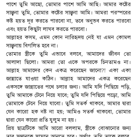
পাশে
তুমি
আছো
তোমার
পাশে
আমি
আছি।
আমার
কষ্টের
,
সান্ত্বনা
তুমি
তোমার
কষ্টের
সান্ত্বনা
আমি।
আমরা
পরস্পরের
,
কষ্ট
হয়ত
দূর
করতে
পারবো
না
তবে
অনুভব
করতে
পারবো
,
এবং
হয়ত
কিছুটা
লাঘব
করতে
পারবো।
আল্লাহর
কসম
এমন
কোন
নারিহৃদয়
নেই
যা
এমন
কোমল
,
সান্ত্বনায়
বিগলিত
হবে
না।
তোমার
স্ত্রীকে
তুমি
এভাবে
বলবে
আমাদের
জীবন
তো
,
আলাদা
ছিলো।
আমরা
তো
একে
অপরকে
চিনতামও
না।
আল্লাহ
আমাদের
কেন
একত্র
করেছেন
জানো
একা
একা
?!
জান্নাতে
যাওয়া
কঠিন।
আল্লাহ
আমাদের
একত্র
করেছেন
একসঙ্গে
জান্নাতের
পথে
চলার
জন্য।
আমি
যদি
পিছিয়ে
পড়ি
,
তুমি
আমাকে
টেনে
নিয়ে
যাবে
তুমি
যদি
পিছিয়ে
পড়ো
আমি
;
,
তোমাকে
টেনে
নিয়ে
যাবো।
তুমি
সতর্ক
থাকবে
আমার
দ্বারা
,
যেন
কারো
হক
নষ্ট
না
হয়
আমিও
সতর্ক
থাকবো
তোমার
;
,
দ্বারা
যেন
কারো
প্রতি
যুলুম
না
হয়।
প্রিয়
ছাত্রটিকে
আমি
আরো
বললাম
স্ত্রীকে
বোঝানোর
জন্য
,
তার
সন্তানকে
সামনে
আনতে
হবে।
অর্থাৎ
তুমি
তাকে
বলবে
,