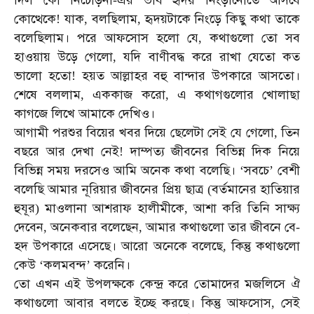
দিল
কো
নিচোড়না
এর
ভাব
হৃদয়
নিংড়ানোতে
আসবে
-
কোত্থেকে
যাক
বলছিলাম
হৃদয়টাকে
নিংড়ে
কিছু
কথা
তাকে
!
,
,
বলেছিলাম।
পরে
আফসোস
হলো
যে
কথাগুলো
তো
সব
,
হাওয়ায়
উড়ে
গেলো
যদি
বাণীবদ্ধ
করে
রাখা
যেতো
কত
,
ভালো
হতো
হয়ত
আল্লাহর
বহু
বান্দার
উপকারে
আসতো।
!
শেষে
বললাম
এককাজ
করো
এ
কথাগগুলোর
খোলাছা
,
,
কাগজে
লিখে
আমাকে
দেখিও।
আগামী
পরশুর
বিয়ের
খবর
দিয়ে
ছেলেটা
সেই
যে
গেলো
তিন
,
বছরে
আর
দেখা
নেই
দাম্পত্য
জীবনের
বিভিন্ন
দিক
নিয়ে
!
বিভিন্ন
সময়
দরসেও
আমি
অনেক
কথা
বলেছি।
সবচে
বেশী
‘
’
বলেছি
আমার
নূরিয়ার
জীবনের
প্রিয়
ছাত্র
বর্তমানের
হাতিয়ার
(
হুযূর
মাওলানা
আশরাফ
হালীমীকে
আশা
করি
তিনি
সাক্ষ্য
)
,
দেবেন
অনেকবার
বলেছেন
আমার
কথাগুলো
তার
জীবনে
বে
,
,
-
হদ
উপকারে
এসেছে।
আরো
অনেকে
বলেছে
কিন্তু
কথাগুলো
,
কেউ
কলমবন্দ
করেনি।
‘
’
তো
এখন
এই
উপলক্ষকে
কেন্দ্র
করে
তোমাদের
মজলিসে
ঐ
কথাগুলো
আবার
বলতে
ইচ্ছে
করছে।
কিন্তু
আফসোস
সেই
,