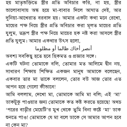
হয়
মাতৃভক্তিতে
স্ত্রীর
প্রতি
অবিচার
করি
না
হয়
স্ত্রীর
,
,
ভালোবাসায়
অন্ধ
হয়ে
মা
বাবার
দিলে
আঘাত
দেই
আর
-
,
দুনিয়া
আখেরাত
বরবাদ
হয়।
আমার
একটা
কথা
মনে
রেখো
-
,
মায়ের
পক্ষ
নিয়ে
স্ত্রীর
প্রতি
অবিচার
করা
মূলত
মায়ের
প্রতি
যুলুম
তদ্রূপ
স্ত্রীর
পক্ষ
নিয়ে
মায়ের
হক
নষ্ট
করা
আসলে
স্ত্রীর
,
প্রতি
যুলুম।
আমার
একথার
উৎস
হলো
,
أنصر
أخاك
ظالما
أو
مظلوما
অবশ্য
সবকিছু
হতে
হবে
হিকমত
ও
প্রজ্ঞার
সঙ্গে।
একটি
ঘটনা
তোমাকে
বলি
তোমার
মত
আলিমে
দ্বীন
নয়
,
,
সাধারণ
শিক্ষায়
শিক্ষিত
একজন
মানুষ
আমাকে
বলেছেন
,
একবার
তার
মা
তাকে
বললেন
তোর
বউ
আজ
তোর
এত
,
আপন
হয়ে
গেলো
কীভাবে
!
আমি
বললাম
দেখো
মা
তোমাকে
আমি
মা
বলি
এই
মা
,
,
;
‘
’
ডাকটুকু
পাওয়ার
জন্য
তোমাকে
কত
কষ্ট
করতে
হয়েছে
অথচ
!
পরের
বাড়ীর
মেয়েটি
র
মুখ
থেকে
তুমি
বিনা
কষ্টে
মা
ডাক
‘
’
‘
’
শুনতে
পাও
তোমাকে
যে
মা
বলে
ডাকে
সে
আমার
আপন
হবে
!
না
কেন
মা
?