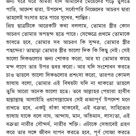
জন্য
ঘরে
ঘরে
আমরা
যদি
আমাদের
মেয়েদের
গড়ে
তুলতে
পারি
আদেশ
দ্বারা
উপদেশ
সর্বোপরি
নিজেদের
আচরণ
দ্বারা
,
,
,
তাহলেই
সংসার
হতে
পারে
সুখের
শান্তির।
,
প্রিয়
ছাত্রটিকে
আরেকটি
কথা
বললাম
তোমার
স্ত্রীর
কোন
,
আচরণ
তোমার
অপছন্দ
হতে
পারে।
সেক্ষেত্রে
প্রথমে
তোমাকে
ভাবতে
হবে
তোমার
সব
আচরণ
কি
সুন্দর
তোমার
স্ত্রীর
,
,
পছন্দের
তাছাড়া
তোমার
স্ত্রীর
ভালো
দিক
কি
কিছু
নেই।
সেই
?
ভালো
দিকগুলোর
জন্য
শোকর
করো
আর
যা
তোমার
কাছে
,
মন্দ
লাগে
তার
উপর
ছবর
করো।
আর
যদি
সংশোধন
করতে
চাও
তাহলে
ভালো
দিকগুলোর
প্রশংসা
করো
তারপর
কোমল
,
ভাষায়
বলো
তোমার
এই
বিষয়টা
যদি
না
থাকতো
তাহলে
,
তুমি
আরো
অনেক
ভালো
হতে।
তবে
আল্লাহর
পেয়ারা
হাবীব
ছাল্লাল্লাহু
আলাইহি
ওয়াসাল্লামের
সেই
প্রজ্ঞাপূর্ণ
উপদেশ
মনে
রাখতে
হবে
একটু
বাঁকা
থাকবেই
এই
বক্রতা
সাহিত্যের
,
,
,
ভাষায়
যাকে
বলে
নায
আন্দায
মান
অভিমান
লাস্যতা
এই
,
,
,
,
,
বক্রতা
নারীর
সৌন্দর্য
নারীর
শক্তি।
এটাকে
সেভাবেই
গ্রহণ
,
করে
তার
সঙ্গে
জীবন
যাপন
করতে
হবে
পূর্ণ
সোজা
করতে
,