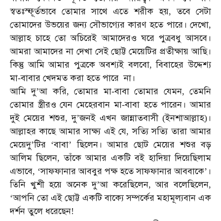
স্বতঃস্ফূর্তভাবে
তোমার
সাথে
এতে
শরীক
হয়
তবে
সেটা
,
তোমাদের
উভয়ের
জন্য
সৌভাগ্যের
কারণ
হতে
পারে।
দেখো
,
আল্লাহ
চাহে
তো
অচিরেই
আমাদেরও
ঘরে
পুত্রবধু
আসবে।
আমরা
আমাদের
না
দেখা
সেই
ছোট্ট
মেয়েটির
প্রতীক্ষায়
আছি।
কিন্তু
আমি
আমার
পুত্রকে
অবশ্যই
বলবো
বিবাহের
উদ্দেশ্য
,
মা
বাবার
খেদমত
করা
হতে
পারে
না।
-
আমি
দু
আ
করি
তোমার
মা
বাবা
তোমার
যেমন
তেমনি
’
,
-
,
তোমার
স্ত্রীরও
যেন
মেহেরবান
মা
বাবা
হতে
পারেন।
আমার
-
দুই
মেয়ের
শশুর
দু
জনই
এখন
জান্নাতবাসী
ইনশাআল্লাহ
।
,
’
(
)
আল্লাহর
কাছে
আমার
সাক্ষ্য
এই
যে
সত্যি
সত্যি
তারা
আমার
,
মেয়েদু
টির
বাবা
ছিলেন।
আমার
ছোট
মেয়ের
শশুর
বড়
’
‘
’
আলিম
ছিলেন
তাঁকে
আমার
একটি
বই
হাদিয়া
দিয়েছিলাম
,
এভাবে
সাফফানার
আববুর
পক্ষ
হতে
সাফফানার
আববাকে
।
, ‘
’
তিনি
খুশী
হয়ে
অনেক
দু
আ
করেছিলেন
আর
বলেছিলেন
’
,
,
আপনি
তো
এই
ছোট্ট
একটি
বাক্যে
সম্পর্কের
মহামূল্যবান
এক
‘
দর্শন
তুলে
ধরেছেন
!