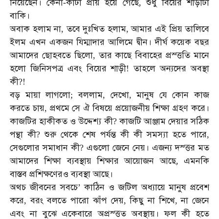
নিয়েছেন।
কেনা
কাটা
প্রায়
হয়ে
গেছে
শুধু
বিয়ের
শাড়ীটা
-
,
বাকি।
অবাক
হলাম
না
তবে
দুঃখিত
হলাম
আমার
এই
প্রিয়
তালিবে
,
,
ইলম
এখন
একজন
যিম্মাদার
আলিমে
দ্বীন।
দীর্ঘ
কয়েক
বছর
আমাদের
ছোহবতে
ছিলো
তার
কাছে
বিবাহের
প্রস্ত্ততি
মানে
,
হলো
জিনিসপত্র
এবং
বিয়ের
শাড়ী
তাহলে
অন্যদের
অবস্থা
!
কী
?!
বড়
মায়া
লাগলো
বললাম
দেখো
মানুষ
যে
কোন
কাজ
;
,
,
করতে
চায়
প্রথমে
সে
ঐ
বিষয়ে
প্রয়োজনীয়
শিক্ষা
গ্রহণ
করে।
,
কাজটির
হাকীকত
ও
উদ্দেশ্য
কী
কাজটি
আঞ্জাম
দেয়ার
সঠিক
?
পন্থা
কী
শুরু
থেকে
শেষ
পর্যন্ত
কী
কী
সমস্যা
হতে
পারে
?
,
সেগুলোর
সমাধান
কী
এগুলো
জেনে
নেয়।
এজন্য
দস্ত্তর
মত
?
আমাদের
শিক্ষা
ব্যবস্থায়
শিক্ষার
আয়োজন
আছে
এমনকি
,
বাস্তব
প্রশিক্ষণেরও
ব্যবস্থা
আছে।
অথচ
জীবনের
সবচে
কাঠিন
ও
জটিল
অধ্যায়ে
মানুষ
প্রবেশ
’
করে
বরং
বলতে
পারো
ঝাঁপ
দেয়
কিছু
না
শিখে
না
জেনে
,
,
,
এবং
না
বুঝে
একেবারে
অপ্রস্ত্তত
অবস্থায়।
ফল
কী
হতে