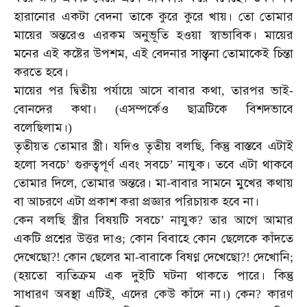
হারানোর
একটা
বেদনা
তাকে
কুরে
কুরে
খায়।
তো
তোমার
মায়ের
অন্তরেও
এরকম
অনুভূতি
হওয়া
স্বাভাবিক।
মায়ের
মনের
এই
কষ্টের
উপশম
এই
বেদনার
সান্ত্বনা
তোমাকেই
চিন্তা
,
করতে
হবে।
মায়ের
পর
দ্বিতীয়
পর্যায়ে
আসে
বাবার
কথা
তারপর
ভাই
,
-
বোনদের
কথা।
এসম্পর্কেও
ছাত্রটিকে
বিশদভাবে
(
বলেছিলাম।
)
তৃতীয়ত
তোমার
স্ত্রী।
যদিও
তৃতীয়
বলছি
কিন্তু
বাস্তবে
এটাই
,
হলো
সবচে
গুরুত্বপূর্ণ
এবং
সবচে
নাযুক।
তবে
এটা
থাকবে
’
’
তোমার
দিলে
তোমার
অন্তরে।
মা
বাবার
সামনে
মুখের
কথায়
,
-
বা
আচরণে
এটা
প্রকাশ
করা
প্রজ্ঞার
পরিচায়ক
হবে
না।
কেন
বলছি
স্ত্রীর
বিষয়টি
সবচে
নাযুক
তার
আগে
আমার
’
?
একটি
প্রশ্নের
উত্তর
দাও
কোন
বিবাহে
কোন
ছেলেকে
কাঁদতে
;
দেখেছো
কোন
ছেলের
মা
বাবাকে
বিষণ্ণ
দেখেছো
দেখোনি
?!
-
?!
;
হয়তো
ব্যতিক্রম
এক
দুইটি
ঘটনা
থাকতে
পারে।
কিন্তু
(
সাধারণ
অবস্থা
এটিই
এদের
কেউ
কাঁদে
না।
কেন
কারণ
,
)
?