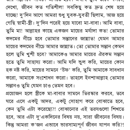
দেখো
জীবন
কত
গতিশীল
সবকিছু
কত
দ্রুত
শেষ
হয়ে
,
!
যাচ্ছে
দু
দিন
আগে
আমরা
শুধু
যুবক
যুবতী
ছিলাম
আজ
হয়ে
!
’
-
,
গেছি
স্বামী
স্ত্রী।
দু
দিন
পরেই
হয়ে
যাবো
মা
বাবা।
আমি
বাবা
-
’
-
,
তুমি
মা
আল্লাহর
কাছে
একজন
মায়ের
মর্যাদা
কত
তোমার
!
!
কদমের
নীচে
হবে
তোমার
সন্তানের
জান্নাত
যেমন
আমার
!
মায়ের
কদমের
নীচে
আমার
জান্নাত।
তো
তোমার
সন্তান
কেমন
হলে
তুমি
খুশী
হবে
আমাকেও
আমার
মায়ের
ঐরকম
সন্তান
?
হতে
তুমি
সাহায্য
করো।
আমি
যদি
ভুল
করি
মায়ের
কোন
,
হক
নষ্ট
করি
মায়ের
সামনে
উফ
করি
তুমি
আমাকে
সাবধান
,
‘
’
,
করো
আমাকে
সংশোধন
করো।
তাহলে
ইনশাআল্লাহ
তোমার
,
সন্তানও
তুমি
যেমন
চাও
তেমন
হবে।
প্রয়োজন
হলে
স্ত্রীকে
মা
বাবার
সামনে
তিরস্কার
করবে
তবে
-
,
ঘরে
এসে
একটু
আদর
একটু
সোহাগ
করে
বোঝাতে
হবে
,
,
কেন
তুমি
এটা
করেছো
বোঝানোর
এই
তরযগুলো
শিখতে
?!
হবে
আর
এটা
দু
একদিনের
বিষয়
নয়
সারা
জীবনের
বিষয়।
,
’
,
কিন্তু
আমরা
ক
জন
এভাবে
ভারসাম্যপূর্ণ
জীবন
যাপন
করি
’
?!