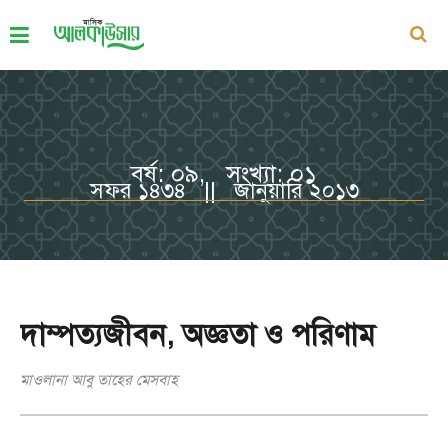
বর্ষ: ০৯, সংখ্যা: ০১
সফর ১৪৩৪ || জানুয়ারি ২০১৩
দাম্পত্যজীবন, অজ্ঞতা ও পরিণাম
মাওলানা আবু তাহের মেসবাহ