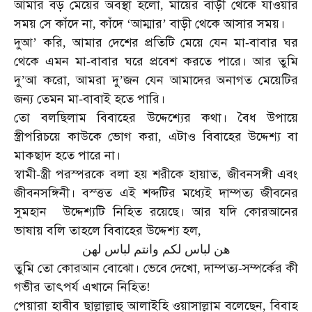
আমার
বড়
মেয়ের
অবস্থা
হলো
মায়ের
বাড়ী
থেকে
যাওয়ার
,
সময়
সে
কাঁদে
না
কাঁদে
আম্মার
বাড়ী
থেকে
আসার
সময়।
,
‘
’
দুআ
করি
আমার
দেশের
প্রতিটি
মেয়ে
যেন
মা
বাবার
ঘর
’
,
-
থেকে
এমন
মা
বাবার
ঘরে
প্রবেশ
করতে
পারে।
আর
তুমি
-
দু
আ
করো
আমরা
দু
জন
যেন
আমাদের
অনাগত
মেয়েটির
’
,
’
জন্য
তেমন
মা
বাবাই
হতে
পারি।
-
তো
বলছিলাম
বিবাহের
উদ্দেশ্যের
কথা।
বৈধ
উপায়ে
স্ত্রীপরিচয়ে
কাউকে
ভোগ
করা
এটাও
বিবাহের
উদ্দেশ্য
বা
,
মাকছাদ
হতে
পারে
না।
স্বামী
স্ত্রী
পরস্পরকে
বলা
হয়
শরীকে
হায়াত
জীবনসঙ্গী
এবং
-
,
জীবনসঙ্গিনী।
বস্ত্তত
এই
শব্দটির
মধ্যেই
দাম্পত্য
জীবনের
সুমহান
উদ্দেশ্যটি
নিহিত
রয়েছে।
আর
যদি
কোরআনের
ভাষায়
বলি
তাহলে
বিবাহের
উদ্দেশ্য
হল
,
هن
لباس
لكم
وانتم
لباس
لهن
তুমি
তো
কোরআন
বোঝো।
ভেবে
দেখো
দাম্পত্য
সম্পর্কের
কী
,
-
গভীর
তাৎপর্য
এখানে
নিহিত
!
পেয়ারা
হাবীব
ছাল্লাল্লাহু
আলাইহি
ওয়াসাল্লাম
বলেছেন
বিবাহ
,