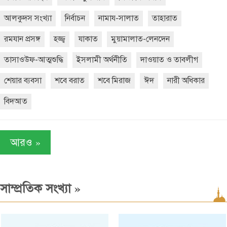
আলকুদস সংখ্যা
নির্বাচন
নামায-সালাত
তাহারাত
রমযান প্রসঙ্গ
হজ্জ্ব
যাকাত
মুয়ামালাত-লেনদেন
তাসাওউফ-আত্মশুদ্ধি
ইসলামী অর্থনীতি
দাওয়াত ও তাবলীগ
শেয়ার ব্যবসা
শবে বরাত
শবে মিরাজ
ঈদ
নারী অধিকার
বিদআত
»
আরও
»
সাম্প্রতিক সংখ্যা