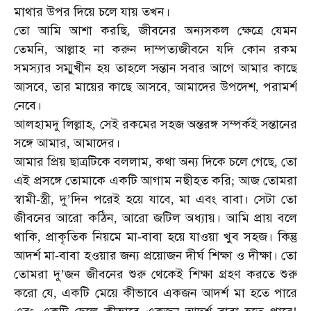
মাথার
উপর
দিয়ে
চলে
যায়
তখন।
তো
আমি
আশা
করছি
জীবনের
অন্যসকল
ক্ষেত্রে
যেমন
,
তেমনি
আল্লাহ
না
করুন
দাম্পত্যজীবনে
যদি
কোন
রকম
,
সমস্যার
সম্মুখীন
হয়
তাহলে
সন্তান
সবার
আগে
আমার
কাছে
আসবে
তার
মায়ের
কাছে
আসবে
আমাদের
উপদেশ
পরামর্শ
,
,
,
নেবে।
আলহামদু
লিল্লাহ
সেই
রকমের
সহজ
অন্তরঙ্গ
সম্পর্কই
সন্তানের
,
সঙ্গে
আমার
আমাদের।
,
আমার
প্রিয়
ছাত্রটিকে
বললাম
কথা
অন্য
দিকে
চলে
গেছে
তো
,
,
এই
প্রসঙ্গে
তোমাকে
একটি
আগাম
নছীহত
করি
আজ
তোমরা
;
স্বামী
স্ত্রী
দু
দিন
পরেই
হয়ে
যাবে
মা
এবং
বাবা।
সেটা
তো
-
,
’
,
জীবনের
আরো
কঠিন
আরো
জটিল
অধ্যায়।
আমি
প্রায়
বলে
,
থাকি
প্রাকৃতিক
নিয়মে
মা
বাবা
হয়ে
যাওয়া
খুব
সহজ।
কিন্তু
,
-
আদর্শ
মা
বাবা
হওয়ার
জন্য
প্রয়োজন
দীর্ঘ
শিক্ষা
ও
দীক্ষা।
তো
-
তোমরা
দু
জন
জীবনের
শুরু
থেকেই
শিক্ষা
গ্রহণ
করতে
শুরু
’
করো
যে
একটি
মেয়ে
কীভাবে
একজন
আদর্শ
মা
হতে
পারে
,