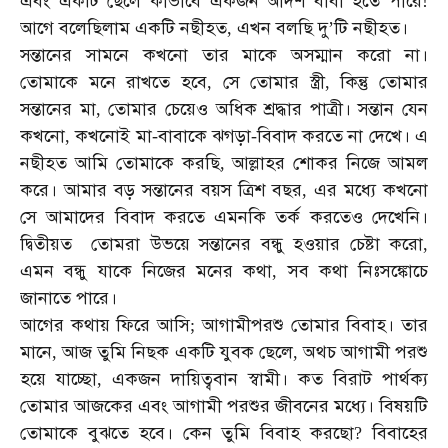
এবং
একটি
ছেলে
কীভাবে
একজন
আদর্শ
বাবা
হতে
পারে
!
আগে
বলেছিলাম
একটি
নছীহত
এখন
বলছি
দু
টি
নছীহত।
,
’
সন্তানের
সামনে
কখনো
তার
মাকে
অসম্মান
করো
না।
তোমাকে
মনে
রাখতে
হবে
সে
তোমার
স্ত্রী
কিন্তু
তোমার
,
,
সন্তানের
মা
তোমার
চেয়েও
অধিক
শ্রদ্ধার
পাত্রী।
সন্তান
যেন
,
কখনো
কখনোই
মা
বাবাকে
ঝগড়া
বিবাদ
করতে
না
দেখে।
এ
,
-
-
নছীহত
আমি
তোমাকে
করছি
আল্লাহর
শোকর
নিজে
আমল
,
করে।
আমার
বড়
সন্তানের
বয়স
ত্রিশ
বছর
এর
মধ্যে
কখনো
,
সে
আমাদের
বিবাদ
করতে
এমনকি
তর্ক
করতেও
দেখেনি।
দ্বিতীয়ত
তোমরা
উভয়ে
সন্তানের
বন্ধু
হওয়ার
চেষ্টা
করো
,
এমন
বন্ধু
যাকে
নিজের
মনের
কথা
সব
কথা
নিঃসঙ্কোচে
,
জানাতে
পারে।
আগের
কথায়
ফিরে
আসি
আগামীপরশু
তোমার
বিবাহ।
তার
;
মানে
আজ
তুমি
নিছক
একটি
যুবক
ছেলে
অথচ
আগামী
পরশু
,
,
হয়ে
যাচ্ছো
একজন
দায়িত্ববান
স্বামী।
কত
বিরাট
পার্থক্য
,
তোমার
আজকের
এবং
আগামী
পরশুর
জীবনের
মধ্যে।
বিষয়টি
তোমাকে
বুঝতে
হবে।
কেন
তুমি
বিবাহ
করছো
বিবাহের
?