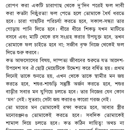
রোপণ
করা
একটি
চারাগাছ
থেকে
দু
দিন
পরেই
ফল
দাবী
’
করা
কতটা
নিষ্ঠুরতা
ফল
পেতে
হলে
তোমাকে
ধৈর্য
ধরতে
!
হবে।
চারা
গাছটির
পরিচর্যা
করতে
হবে
সকাল
সন্ধ্যা
তার
,
-
গোড়ায়
পানি
দিতে
হবে।
ধীরে
ধীরে
শিকড়
যখন
মাটিতে
বসবে
এবং
মাটি
থেকে
রস
সংগ্রহ
করার
উপযুক্ত
হবে
তখন
,
তোমাকে
ফল
চাইতে
হবে
না
সজীব
বৃক্ষ
নিজে
থেকেই
ফল
;
দিতে
শুরু
করবে।
কত
আফসোসের
বিষয়
দাম্পত্য
জীবনের
শুরুতে
যত
আদেশ
,
-
উপদেশ
সব
ঐ
ছোট্ট
মেয়েটিকে
উদ্দেশ্য
করে
বর্ষিত
হয়।
প্রথম
দিনেই
তাকে
শুনতে
হয়
এখন
থেকে
তাকে
স্বামীর
মন
জয়
,
করতে
হবে
শশুর
শাশুড়ি
সন্তুষ্টি
অর্জন
করতে
হবে
শশুর
,
-
,
বাড়ীর
সবার
মন
যুগিয়ে
চলতে
হবে।
তার
নিজের
যেন
কোন
মন
নেই।
সুতরাং
সেটা
জয়
করারও
কারো
গরজ
নেই।
‘
’
তো
মায়ের
মন
তোমাকেই
রক্ষা
করতে
হবে
আবার
স্ত্রীর
,
মনোরঞ্জনও
তোমাকেই
করতে
হবে।
সবদিক
তোমাকেই
শামাল
দিয়ে
চলতে
হবে।
কত
কঠিন
দায়িত্ব
অথচ
না
!