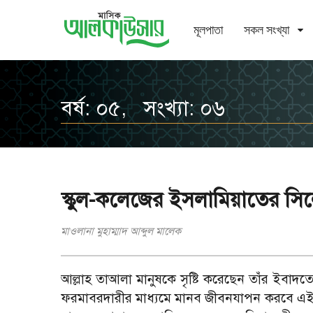
মূলপাতা
সকল সংখ্যা
বর্ষ: ০৫, সংখ্যা: ০৬
স্কুল-কলেজের ইসলামিয়াতের সি
মাওলানা মুহাম্মাদ আব্দুল মালেক
আল্লাহ তাআলা মানুষকে সৃষ্টি করেছেন তাঁর ইবাদতে
ফরমাবরদারীর মাধ্যমে মানব জীবনযাপন করবে এই উদ্