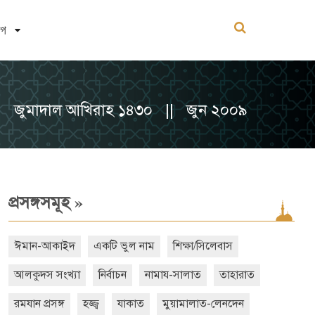
োগ
জুমাদাল আখিরাহ ১৪৩০ || জুন ২০০৯
»
প্রসঙ্গসমূহ
ঈমান-আকাইদ
একটি ভুল নাম
শিক্ষা/সিলেবাস
আলকুদস সংখ্যা
নির্বাচন
নামায-সালাত
তাহারাত
রমযান প্রসঙ্গ
হজ্জ্ব
যাকাত
মুয়ামালাত-লেনদেন