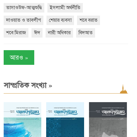
তাসাওউফ-আত্মশুদ্ধি
ইসলামী অর্থনীতি
দাওয়াত ও তাবলীগ
শেয়ার ব্যবসা
শবে বরাত
শবে মিরাজ
ঈদ
নারী অধিকার
বিদআত
»
আরও
»
সাম্প্রতিক সংখ্যা