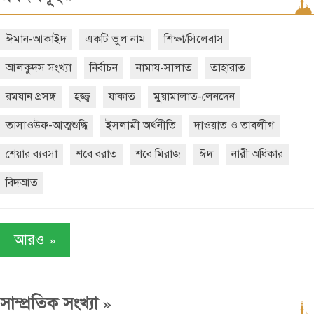
ঈমান-আকাইদ
একটি ভুল নাম
শিক্ষা/সিলেবাস
আলকুদস সংখ্যা
নির্বাচন
নামায-সালাত
তাহারাত
রমযান প্রসঙ্গ
হজ্জ্ব
যাকাত
মুয়ামালাত-লেনদেন
তাসাওউফ-আত্মশুদ্ধি
ইসলামী অর্থনীতি
দাওয়াত ও তাবলীগ
শেয়ার ব্যবসা
শবে বরাত
শবে মিরাজ
ঈদ
নারী অধিকার
বিদআত
»
আরও
»
সাম্প্রতিক সংখ্যা