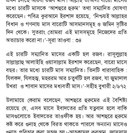
এখন চলছে আরবী রজব মাস। আল্লাহ তাআলা বারো মাসের
মধ্যে চারটি মাসকে
আশহুরে হুরুম
তথা সম্মানিত ঘোষণা
‘
’
করেছেন। পবিত্র কুরআনে ইরশাদ হয়েছে,
নিশ্চয়ই আল্লাহর
‘
বিধান ও গণনায় মাস বারোটি আসমানসমূহ ও জমিন সৃষ্টির
দিন থেকে। সুতরাং তোমরা এই মাসসমূহে নিজেদের প্রতি
অত্যাচার করো না।
-সূরা তাওবা : ৩৪
’
এই চারটি সম্মানিত মাসের একটি হল রজব। রাসূলুল্লাহ
সাল্লাল্লাহু আলাইহি ওয়াসাল্লাম ইরশাদ করেছেন, বারো মাসে
বছর। তার মধ্যে চারটি মাস সম্মানিত। তিনটি ধারাবাহিক :
যিলকদ, যিলহজ্ব, মহররম আর চতুর্থটি হল রজব, যা জুমাদাল
উখরা ও শাবান মাসের মধ্যবর্তী মাস।
-সহীহ বুখারী ২/৬৭২
’
উলামায়ে কেরাম বলেছেন, আশহুরে হুরুমের এই বৈশিষ্ট্য
রয়েছে যে, এসব মাসে ইবাদতের প্রতি যত্নবান হলে বাকি
মাসগুলোতে ইবাদতের তাওফীক হয়। আর আশহুরে হুরুমে
কষ্ট করে গুনাহ থেকে বিরত থাকতে পারলে অন্যান্য মাসেও
গুনাহ পরিহার করা সহজ হয়।-আহকামুল কুরআন, জাসসাস