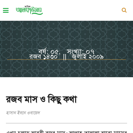
বর্ষ: ০৫, সংখ্যা: ০৭
রজব ১৪৩০ || জুলাই ২০০৯
রজব মাস ও কিছু কথা
হাসান ইবনে ওবায়েদ