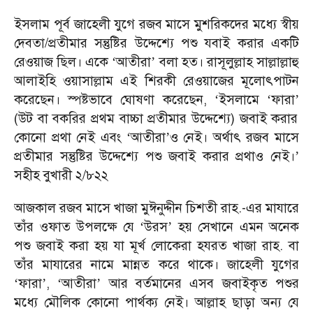
ইসলাম পূর্ব জাহেলী যুগে রজব মাসে মুশরিকদের মধ্যে স্বীয়
দেবতা/প্রতীমার সন্তুষ্টির উদ্দেশ্যে পশু যবাই করার একটি
রেওয়াজ ছিল। একে
আতীরা
বলা হত। রাসূলুল্লাহ সাল্লাল্লাহু
‘
’
আলাইহি ওয়াসাল্লাম এই শিরকী রেওয়াজের মূলোৎপাটন
করেছেন। স্পষ্টভাবে ঘোষণা করেছেন,
ইসলামে
ফারা
‘
‘
’
(উট বা বকরির প্রথম বাচ্চা প্রতীমার উদ্দেশ্যে) জবাই করার
কোনো প্রথা নেই এবং
আতীরা
ও নেই। অর্থাৎ রজব মাসে
‘
’
প্রতীমার সন্তুষ্টির উদ্দেশ্যে পশু জবাই করার প্রথাও নেই।
’
সহীহ বুখারী ২/৮২২
আজকাল রজব মাসে খাজা মুঈনুদ্দীন চিশতী রাহ.-এর মাযারে
তাঁর ওফাত উপলক্ষে যে
উরস
হয় সেখানে এমন অনেক
‘
’
পশু জবাই করা হয় যা মূর্খ লোকেরা হযরত খাজা রাহ. বা
তাঁর মাযারের নামে মান্নত করে থাকে। জাহেলী যুগের
ফারা
,
আতীরা
আর বর্তমানের এসব জবাইকৃত পশুর
‘
’
‘
’
মধ্যে মৌলিক কোনো পার্থক্য নেই। আল্লাহ ছাড়া অন্য যে