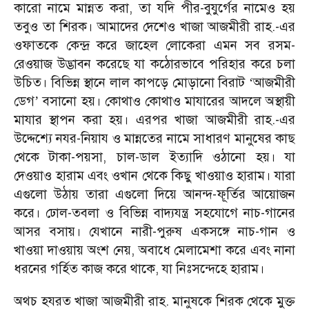
কারো নামে মান্নত করা, তা যদি পীর-বুযুর্গের নামেও হয়
তবুও তা শিরক। আমাদের দেশেও খাজা আজমীরী রাহ.-এর
ওফাতকে কেন্দ্র করে জাহেল লোকেরা এমন সব রসম-
রেওয়াজ উদ্ভাবন করেছে যা কঠোরভাবে পরিহার করে চলা
উচিত। বিভিন্ন স্থানে লাল কাপড়ে মোড়ানো বিরাট
আজমীরী
‘
ডেগ
বসানো হয়। কোথাও কোথাও মাযারের আদলে অস্থায়ী
’
মাযার স্থাপন করা হয়। এরপর খাজা আজমীরী রাহ.-এর
উদ্দেশ্যে নযর-নিয়ায ও মান্নতের নামে সাধারণ মানুষের কাছ
থেকে টাকা-পয়সা, চাল-ডাল ইত্যাদি ওঠানো হয়। যা
দেওয়াও হারাম এবং ওখান থেকে কিছু খাওয়াও হারাম। যারা
এগুলো উঠায় তারা এগুলো দিয়ে আনন্দ-ফূর্তির আয়োজন
করে। ঢোল-তবলা ও বিভিন্ন বাদ্যযন্ত্র সহযোগে নাচ-গানের
আসর বসায়। যেখানে নারী-পুরুষ একসঙ্গে নাচ-গান ও
খাওয়া দাওয়ায় অংশ নেয়, অবাধে মেলামেশা করে এবং নানা
ধরনের গর্হিত কাজ করে থাকে, যা নিঃসন্দেহে হারাম।
অথচ হযরত খাজা আজমীরী রাহ. মানুষকে শিরক থেকে মুক্ত