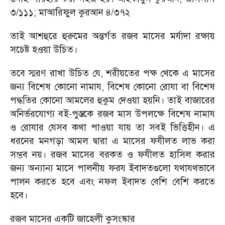
৩/১১১; মাআরিফুল কুরআন ৪/৩৭২
তাই আশহুরে হুরুমের অন্তর্গত রজব মাসের মর্যাদা রক্ষায়
সচেষ্ট হওয়া উচিত।
তবে স্মরণ রাখা উচিত যে, শরীয়তের পক্ষ থেকে এ মাসের
জন্য বিশেষ কোনো নামায, বিশেষ কোনো রোযা বা বিশেষ
পদ্ধতির কোনো আমলের হুকুম দেওয়া হয়নি। তাই বাজারের
অনির্ভরযোগ্য বই-পুস্তকে রজব মাস উপলক্ষে বিশেষ নামায
ও রোযার যেসব কথা পাওয়া যায় তা সবই ভিত্তিহীন। এ
ধরনের মনগড়া আমল দ্বারা এ মাসের ফযীলত লাভ করা
সম্ভব নয়। রজব মাসের বরকত ও ফযীলত হাসিল করার
জন্য অন্যান্য মাসে পালনীয় ফরয ইবাদতগুলো যথাযথভাবে
পালন করতে হবে এবং নফল ইবাদত বেশি বেশি করতে
হবে।
রজব মাসের একটি জাহেলী কুসংস্কার